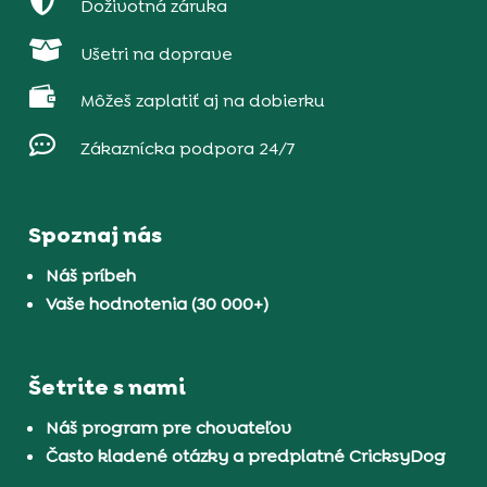

Doživotná záruka

Ušetri na doprave

Môžeš zaplatiť aj na dobierku

Zákaznícka podpora 24/7
Spoznaj nás
Náš príbeh
Vaše hodnotenia (30 000+)
Šetrite s nami
Náš program pre chovateľov
Často kladené otázky a predplatné CricksyDog