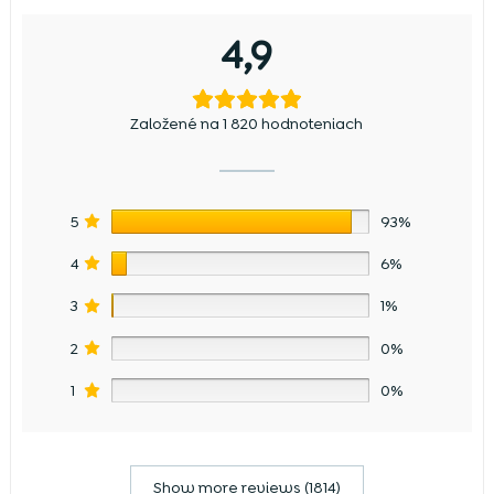
4,9
Založené na 1 820 hodnoteniach
5
93%
4
6%
3
1%
2
0%
1
0%
Show more reviews (1814)