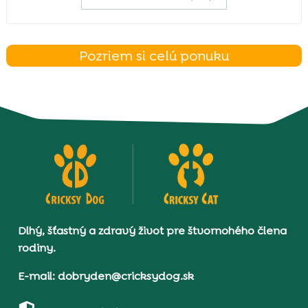
Pozriem si celú ponuku
Dlhý, šťastný a zdravý život pre štvornohého člena
rodiny.
E-mail: dobryden@cricksydog.sk