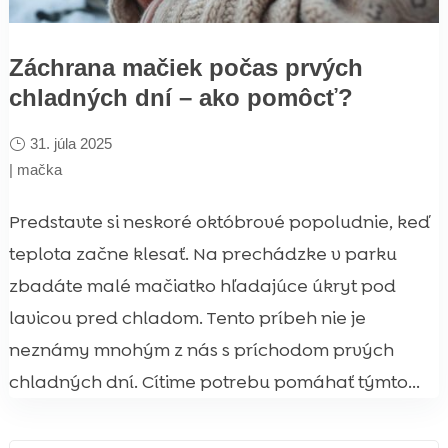
Záchrana mačiek počas prvých
chladných dní – ako pomôcť?
31. júla 2025
|
mačka
Predstavte si neskoré októbrové popoludnie, keď
teplota začne klesať. Na prechádzke v parku
zbadáte malé mačiatko hľadajúce úkryt pod
lavicou pred chladom. Tento príbeh nie je
neznámy mnohým z nás s príchodom prvých
chladných dní. Cítime potrebu pomáhať týmto...