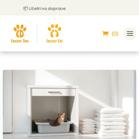
📦 Ušetri na doprave
🤝 M
(0)