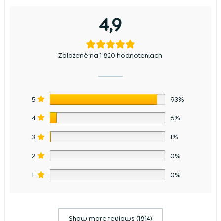
4,9
Založené na 1 820 hodnoteniach
5
93%
4
6%
3
1%
2
0%
1
0%
Show more reviews (1814)