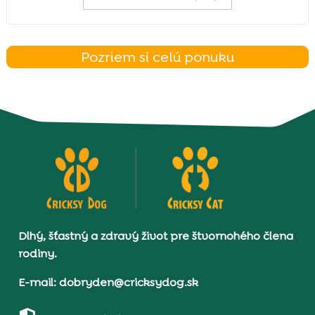
Pozriem si celú ponuku
Dlhý, šťastný a zdravý život pre štvornohého člena
rodiny.
E-mail: dobryden@cricksydog.sk