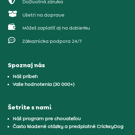

Doživotná záruka

Ušetri na doprave

Môžeš zaplatiť aj na dobierku

Zákaznícka podpora 24/7
Spoznaj nás
Náš príbeh
Vaše hodnotenia (30 000+)
Šetrite s nami
Náš program pre chovateľov
Často kladené otázky a predplatné CricksyDog