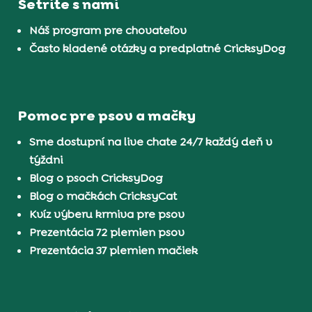
Šetrite s nami
Náš program pre chovateľov
Často kladené otázky a predplatné CricksyDog
Pomoc pre psov a mačky
Sme dostupní na live chate 24/7 každý deň v
týždni
Blog o psoch CricksyDog
Blog o mačkách CricksyCat
Kvíz výberu krmiva pre psov
Prezentácia 72 plemien psov
Prezentácia 37 plemien mačiek