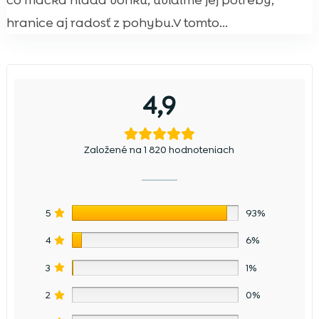
čo mačka hľadá vonku, uvidíme jej potreby,
hranice aj radosť z pohybu.V tomto...
4,9
Založené na 1 820 hodnoteniach
5
93%
4
6%
3
1%
2
0%