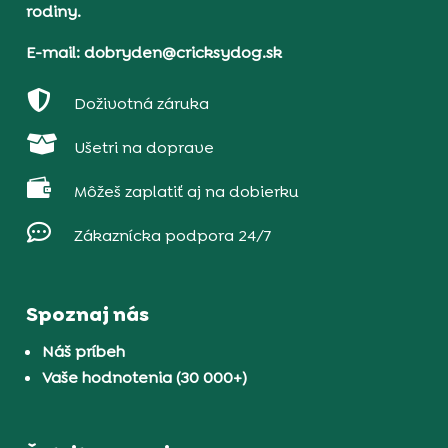
rodiny.
E-mail: dobryden@cricksydog.sk

Doživotná záruka

Ušetri na doprave

Môžeš zaplatiť aj na dobierku

Zákaznícka podpora 24/7
Spoznaj nás
Náš príbeh
Vaše hodnotenia (30 000+)