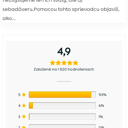
nezvyšujeme len ich svaly, ale aj
sebadôveru.Pomocou tohto sprievodcu objavíš,
ako...
4,9
Založené na 1 820 hodnoteniach
5
93%
4
6%
3
1%
2
0%