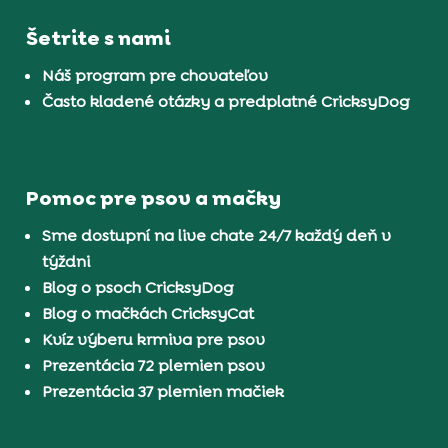
Šetrite s nami
Náš program pre chovateľov
Často kladené otázky a predplatné CricksyDog
Pomoc pre psov a mačky
Sme dostupní na live chate 24/7 každý deň v
týždni
Blog o psoch CricksyDog
Blog o mačkách CricksyCat
Kvíz výberu krmiva pre psov
Prezentácia 72 plemien psov
Prezentácia 37 plemien mačiek