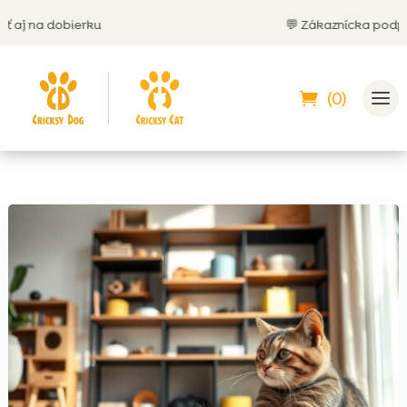
j na dobierku
💬 Zákaznícka podpora 2
(0)