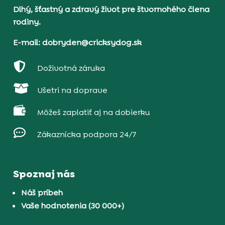
Dlhý, šťastný a zdravý život pre štvornohého člena
rodiny.
E-mail: dobryden@cricksydog.sk

Doživotná záruka

Ušetri na doprave

Môžeš zaplatiť aj na dobierku

Zákaznícka podpora 24/7
Spoznaj nás
Náš príbeh
Vaše hodnotenia (30 000+)