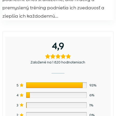
premyslený tréning podnietia ich zvedavosť a
zlepšia ich každodennú...
4,9
Založené na 1 820 hodnoteniach
5
93%
4
6%
3
1%
2
0%