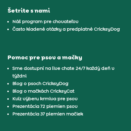
Šetrite s nami
Náš program pre chovateľov
Často kladené otázky a predplatné CricksyDog
Pomoc pre psov a mačky
Sme dostupní na live chate 24/7 každý deň v
týždni
Blog o psoch CricksyDog
Blog o mačkách CricksyCat
Kvíz výberu krmiva pre psov
Prezentácia 72 plemien psov
Prezentácia 37 plemien mačiek