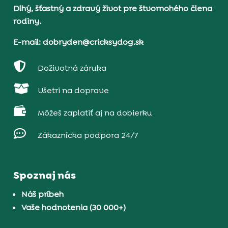
Dlhý, šťastný a zdravý život pre štvornohého člena
rodiny.
E-mail: dobryden@cricksydog.sk

Doživotná záruka

Ušetri na doprave

Môžeš zaplatiť aj na dobierku

Zákaznícka podpora 24/7
Spoznaj nás
Náš príbeh
Vaše hodnotenia (30 000+)