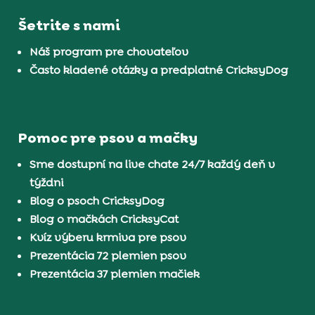
Šetrite s nami
Náš program pre chovateľov
Často kladené otázky a predplatné CricksyDog
Pomoc pre psov a mačky
Sme dostupní na live chate 24/7 každý deň v
týždni
Blog o psoch CricksyDog
Blog o mačkách CricksyCat
Kvíz výberu krmiva pre psov
Prezentácia 72 plemien psov
Prezentácia 37 plemien mačiek