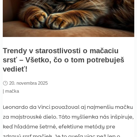
Trendy v starostlivosti o mačaciu
srsť – Všetko, čo o tom potrebuješ
vedieť!
20. novembra 2025
|
mačka
Leonardo da Vinci považoval aj najmenšiu mačku
za majstrovské dielo. Táto myšlienka nás inšpiruje,
keď hľadáme šetrné, efektívne metódy pre
zdravú srsť mačiek. Je to oveľa viac než len o