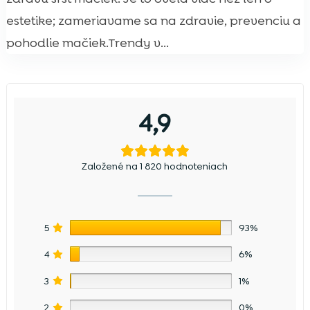
estetike; zameriavame sa na zdravie, prevenciu a
pohodlie mačiek.Trendy v...
4,9
Založené na 1 820 hodnoteniach
5
93%
4
6%
3
1%
2
0%