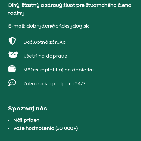
Dlhý, šťastný a zdravý život pre štvornohého člena
rodiny.
E-mail: dobryden@cricksydog.sk

Doživotná záruka

Ušetri na doprave

Môžeš zaplatiť aj na dobierku

Zákaznícka podpora 24/7
Spoznaj nás
Náš príbeh
Vaše hodnotenia (30 000+)