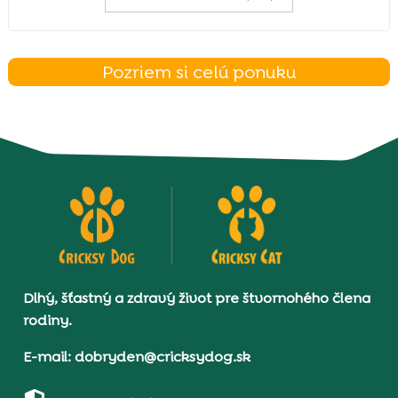
Pozriem si celú ponuku
Dlhý, šťastný a zdravý život pre štvornohého člena
rodiny.
E-mail: dobryden@cricksydog.sk