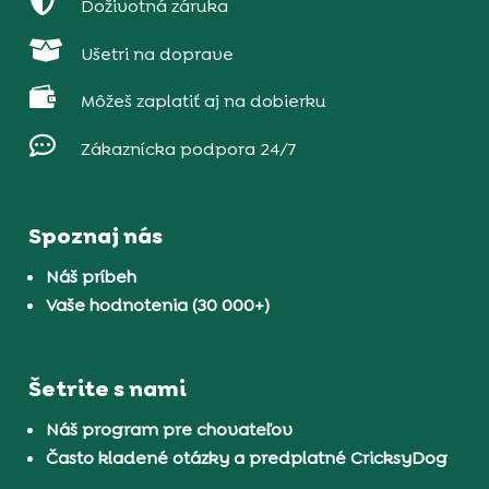

Doživotná záruka

Ušetri na doprave

Môžeš zaplatiť aj na dobierku

Zákaznícka podpora 24/7
Spoznaj nás
Náš príbeh
Vaše hodnotenia (30 000+)
Šetrite s nami
Náš program pre chovateľov
Často kladené otázky a predplatné CricksyDog