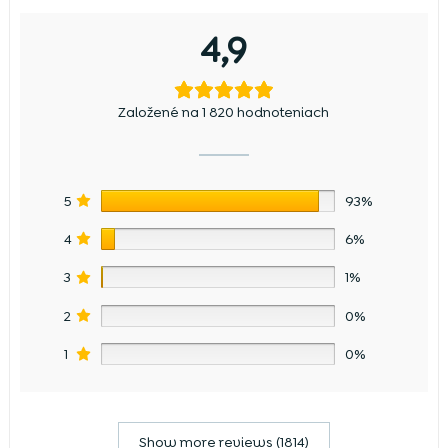
4,9
Založené na 1 820 hodnoteniach
5
93%
4
6%
3
1%
2
0%
1
0%
Show more reviews (1814)