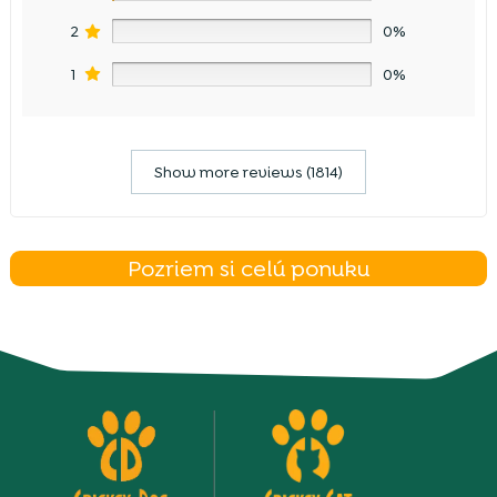
2
0%
1
0%
Show more reviews (1814)
Pozriem si celú ponuku