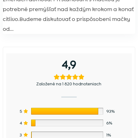
potrebné premýšľať nad každým krokom a konať
citlivo.Budeme diskutovať o prispôsobení mačky
od...
4,9
Založené na 1 820 hodnoteniach
5
93%
4
6%
3
1%