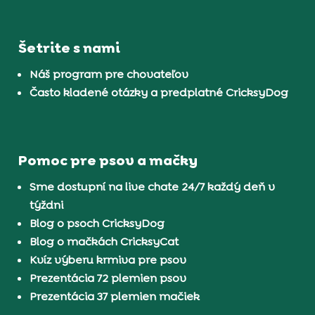
Šetrite s nami
Náš program pre chovateľov
Často kladené otázky a predplatné CricksyDog
Pomoc pre psov a mačky
Sme dostupní na live chate 24/7 každý deň v
týždni
Blog o psoch CricksyDog
Blog o mačkách CricksyCat
Kvíz výberu krmiva pre psov
Prezentácia 72 plemien psov
Prezentácia 37 plemien mačiek