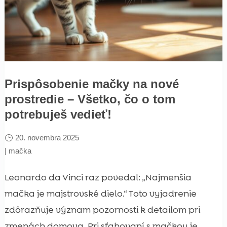
Prispôsobenie mačky na nové
prostredie – Všetko, čo o tom
potrebuješ vedieť!
20. novembra 2025
|
mačka
Leonardo da Vinci raz povedal: „Najmenšia
mačka je majstrovské dielo.“ Toto vyjadrenie
zdôrazňuje význam pozornosti k detailom pri
zmenách domova. Pri sťahovaní s mačkou je