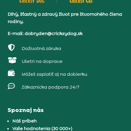
Dlhý, šťastný a zdravý život pre štvornohého člena
rodiny.
E-mail: dobryden@cricksydog.sk

Doživotná záruka

Ušetri na doprave

Môžeš zaplatiť aj na dobierku

Zákaznícka podpora 24/7
Spoznaj nás
Náš príbeh
Vaše hodnotenia (30 000+)