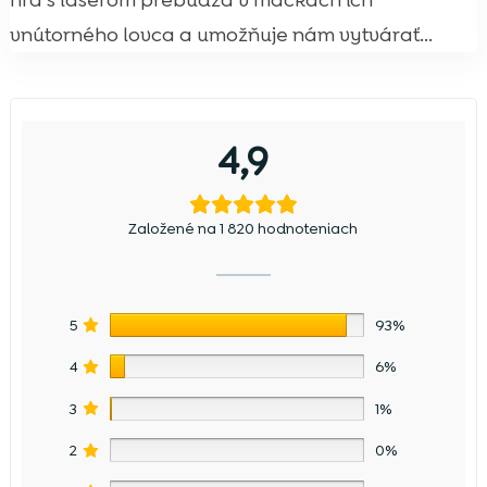
hra s laserom prebúdza v mačkách ich
vnútorného lovca a umožňuje nám vytvárať...
4,9
Založené na 1 820 hodnoteniach
5
93%
4
6%
3
1%
2
0%