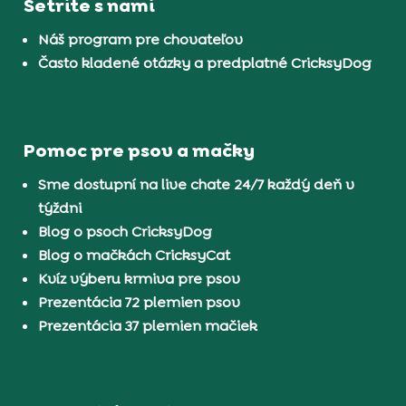
Šetrite s nami
Náš program pre chovateľov
Často kladené otázky a predplatné CricksyDog
Pomoc pre psov a mačky
Sme dostupní na live chate 24/7 každý deň v
týždni
Blog o psoch CricksyDog
Blog o mačkách CricksyCat
Kvíz výberu krmiva pre psov
Prezentácia 72 plemien psov
Prezentácia 37 plemien mačiek