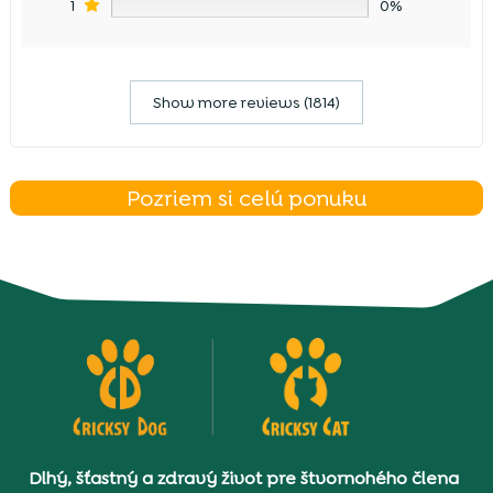
1
0%
Show more reviews (1814)
Pozriem si celú ponuku
Dlhý, šťastný a zdravý život pre štvornohého člena