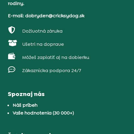
rodiny.
E-mail: dobryden@cricksydog.sk

Doživotná záruka

Ušetri na doprave

Môžeš zaplatiť aj na dobierku

Zákaznícka podpora 24/7
Spoznaj nás
Náš príbeh
Vaše hodnotenia (30 000+)