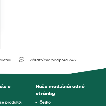

obierku
Zákaznícka podpora 24/7
ie o
Naše medzinárodné
stránky
aše produkty
Česko