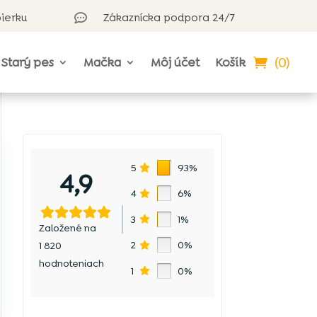
bierku
Zákaznícka podpora 24/7

(0)
Starý pes
Mačka
Môj účet
Košík
5
93%
4,9
4
6%
3
1%
Založené na
2
0%
1 820
hodnoteniach
1
0%