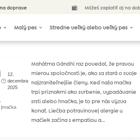
 na doprave
Môžeš zaplatiť aj na do

o
Malý pes
Stredne veľký alebo veľký pes
Mahátma Gándhí raz povedal, že pravou
j
mierou spoločnosti je, ako sa stará o svoje
12.
decembra
najzraniteľnejšie členy. Keď naša mačka
2025
trpí príznakmi ako svrbenie, vypadávanie
o
srsti alebo hnačka, je to pre nás výzva
|
mačka
konať. Liečba potravinovej alergie u
mačiek začína s empatiou a...