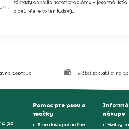
záhrady odhalila koreň problému – jesenné lístie
ačka
a peľ. Nie je to len ľudský...

tri na doprave
Môžeš zaplatiť aj na d
Pomoc pre psov a
Informác
mačky
nákupe
ia (30
Sme dostupní na live
Všetky n