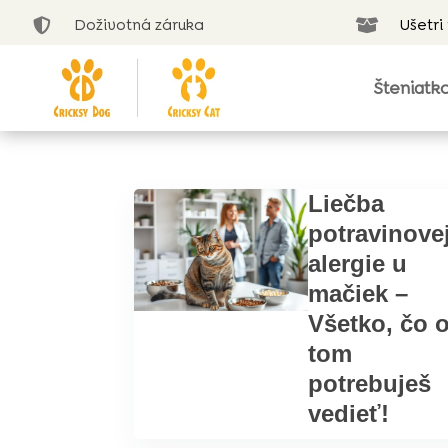
Doživotná záruka
Ušetri


Šteniatk
Liečba
potravinove
alergie u
mačiek –
Všetko, čo 
tom
potrebuješ
vedieť!