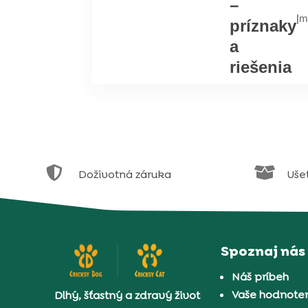
–
|
m
príznaky
a
riešenia


Doživotná záruka
Uše
Spoznaj nás
Náš príbeh
Vaše hodnoten
Dlhý, šťastný a zdravý život