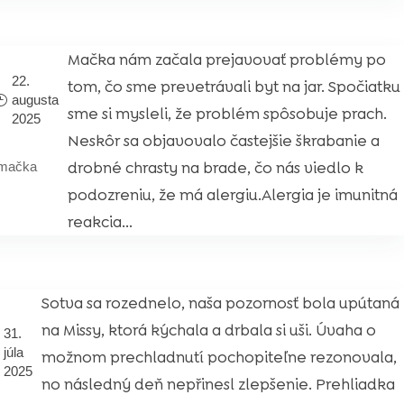
Mačka nám začala prejavovať problémy po
22.
tom, čo sme prevetrávali byt na jar. Spočiatku
augusta
sme si mysleli, že problém spôsobuje prach.
2025
Neskôr sa objavovalo častejšie škrabanie a
drobné chrasty na brade, čo nás viedlo k
mačka
podozreniu, že má alergiu.Alergia je imunitná
reakcia...
Sotva sa rozednelo, naša pozornosť bola upútaná
na Missy, ktorá kýchala a drbala si uši. Úvaha o
31.
júla
možnom prechladnutí pochopiteľne rezonovala,
2025
no následný deň nepřinesl zlepšenie. Prehliadka