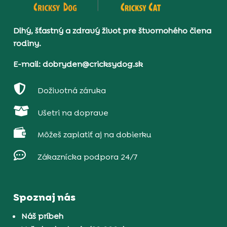
Dlhý, šťastný a zdravý život pre štvornohého člena
rodiny.
E-mail: dobryden@cricksydog.sk

Doživotná záruka

Ušetri na doprave

Môžeš zaplatiť aj na dobierku

Zákaznícka podpora 24/7
Spoznaj nás
Náš príbeh