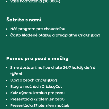
Vaše hodnotenia (30 000+)
Šetrite s nami
Náš program pre chovateľov
Často kladené otázky a predplatné CricksyDog
Pomoc pre psov a mačky
Sme dostupní na live chate 24/7 každý deň v
týždni
Blog o psoch CricksyDog
Blog o mačkách CricksyCat
Kvíz výberu krmiva pre psov
Prezentácia 72 plemien psov
Prezentácia 37 plemien mačiek