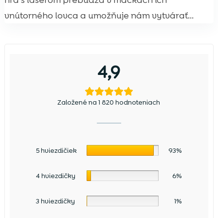
hra s laserom prebúdza v mačkách ich
vnútorného lovca a umožňuje nám vytvárať...
4,9
Založené na 1 820 hodnoteniach
5 hviezdičiek
93%
4 hviezdičky
6%
3 hviezdičky
1%