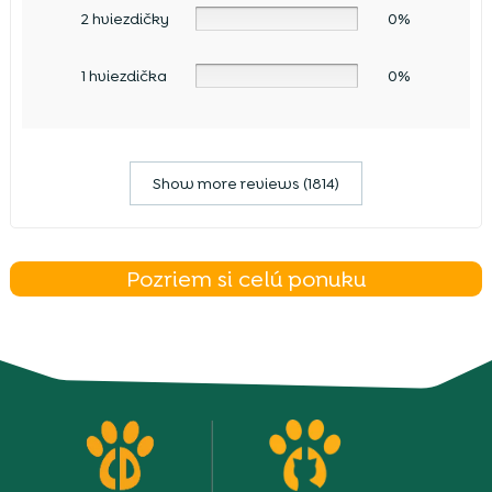
2 hviezdičky
0%
1 hviezdička
0%
Show more reviews (1814)
Pozriem si celú ponuku