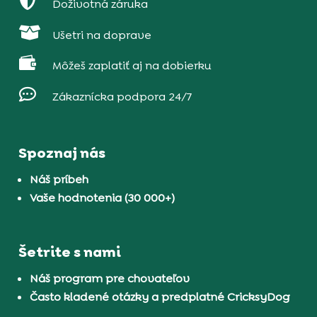

Doživotná záruka

Ušetri na doprave

Môžeš zaplatiť aj na dobierku

Zákaznícka podpora 24/7
Spoznaj nás
Náš príbeh
Vaše hodnotenia (30 000+)
Šetrite s nami
Náš program pre chovateľov
Často kladené otázky a predplatné CricksyDog