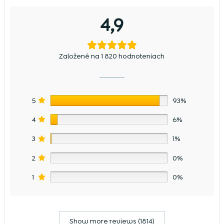
4,9
Založené na 1 820 hodnoteniach
5
93%
4
6%
3
1%
2
0%
1
0%
Show more reviews (1814)