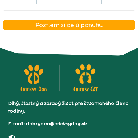
Pozriem si celú ponuku
Dlhý, šťastný a zdravý život pre štvornohého člena
rodiny.
E-mail: dobryden@cricksydog.sk