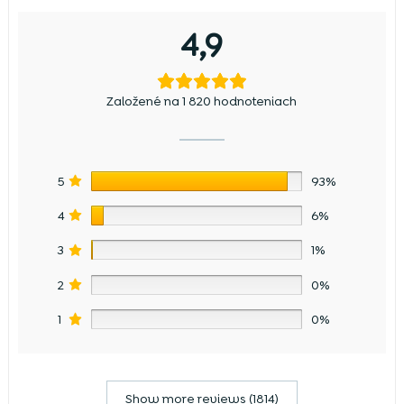
4,9
Založené na 1 820 hodnoteniach
5
93%
4
6%
3
1%
2
0%
1
0%
Show more reviews (1814)