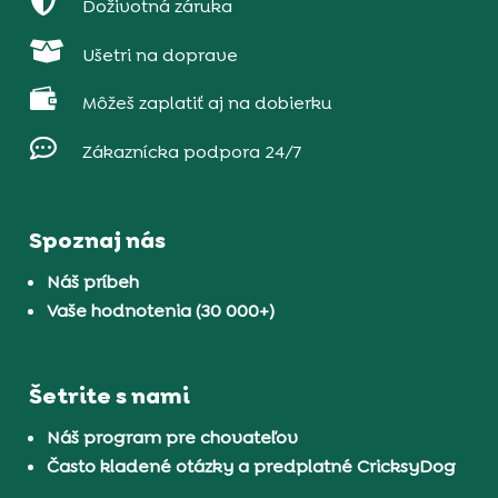

Doživotná záruka

Ušetri na doprave

Môžeš zaplatiť aj na dobierku

Zákaznícka podpora 24/7
Spoznaj nás
Náš príbeh
Vaše hodnotenia (30 000+)
Šetrite s nami
Náš program pre chovateľov
Často kladené otázky a predplatné CricksyDog