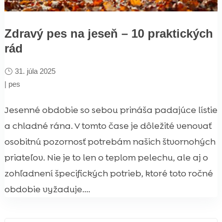
Zdravý pes na jeseň – 10 praktických
rád
31. júla 2025
|
pes
Jesenné obdobie so sebou prináša padajúce lístie
a chladné rána. V tomto čase je dôležité venovať
osobitnú pozornosť potrebám našich štvornohých
priateľov. Nie je to len o teplom pelechu, ale aj o
zohľadnení špecifických potrieb, ktoré toto ročné
obdobie vyžaduje....