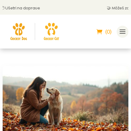
šetri na doprave
🤝 Môžeš zaplatiť
(0)