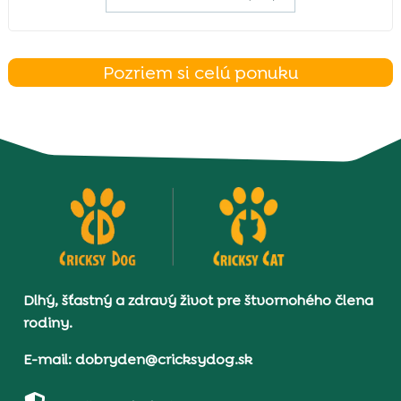
Pozriem si celú ponuku
Dlhý, šťastný a zdravý život pre štvornohého člena
rodiny.
E-mail: dobryden@cricksydog.sk