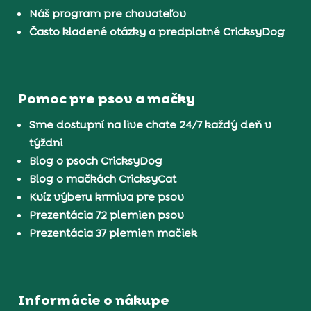
Náš program pre chovateľov
Často kladené otázky a predplatné CricksyDog
Pomoc pre psov a mačky
Sme dostupní na live chate 24/7 každý deň v
týždni
Blog o psoch CricksyDog
Blog o mačkách CricksyCat
Kvíz výberu krmiva pre psov
Prezentácia 72 plemien psov
Prezentácia 37 plemien mačiek
Informácie o nákupe