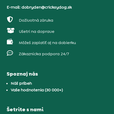
E-mail: dobryden@cricksydog.sk

Doživotná záruka

Ušetri na doprave

Môžeš zaplatiť aj na dobierku

Zákaznícka podpora 24/7
Spoznaj nás
Náš príbeh
Vaše hodnotenia (30 000+)
Šetrite s nami