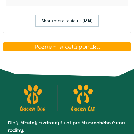
Show more reviews (1814)
Pozriem si celú ponuku
Dlhý, šťastný a zdravý život pre štvornohého člena
rodiny.