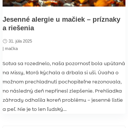
Jesenné alergie u mačiek – príznaky
a riešenia
31. júla 2025
|
mačka
Sotva sa rozednelo, naša pozornosť bola upútaná
na Missy, ktorá kýchala a drbala si uši. Úvaha o
možnom prechladnutí pochopiteľne rezonovala,
no následný deň nepřinesl zlepšenie. Prehliadka
záhrady odhalila koreň problému – jesenné lístie
a peľ. Nie je to len ľudský...