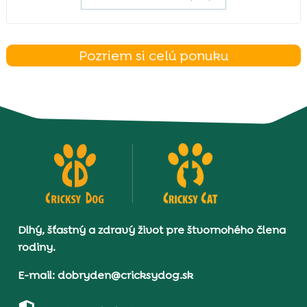
Pozriem si celú ponuku
Dlhý, šťastný a zdravý život pre štvornohého člena
rodiny.
E-mail: dobryden@cricksydog.sk