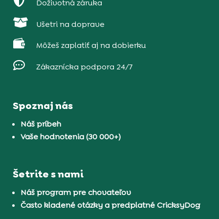

Doživotná záruka

Ušetri na doprave

Môžeš zaplatiť aj na dobierku

Zákaznícka podpora 24/7
Spoznaj nás
Náš príbeh
Vaše hodnotenia (30 000+)
Šetrite s nami
Náš program pre chovateľov
Často kladené otázky a predplatné CricksyDog