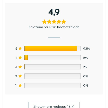
4,9
Založené na 1 820 hodnoteniach
5
93%
4
6%
3
1%
2
0%
1
0%
Show more reviews (1814)