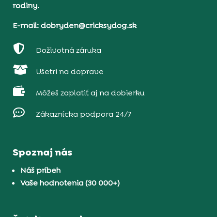
rodiny.
E-mail: dobryden@cricksydog.sk

Doživotná záruka

Ušetri na doprave

Môžeš zaplatiť aj na dobierku

Zákaznícka podpora 24/7
Spoznaj nás
Náš príbeh
Vaše hodnotenia (30 000+)