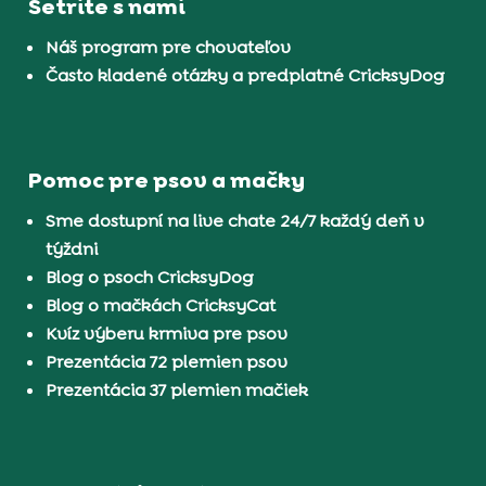
Šetrite s nami
Náš program pre chovateľov
Často kladené otázky a predplatné CricksyDog
Pomoc pre psov a mačky
Sme dostupní na live chate 24/7 každý deň v
týždni
Blog o psoch CricksyDog
Blog o mačkách CricksyCat
Kvíz výberu krmiva pre psov
Prezentácia 72 plemien psov
Prezentácia 37 plemien mačiek