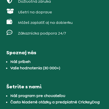

Doživotná záruka

Ušetri na doprave

Môžeš zaplatiť aj na dobierku

Zákaznícka podpora 24/7
Spoznaj nás
Náš príbeh
Vaše hodnotenia (30 000+)
Šetrite s nami
Náš program pre chovateľov
Často kladené otázky a predplatné CricksyDog