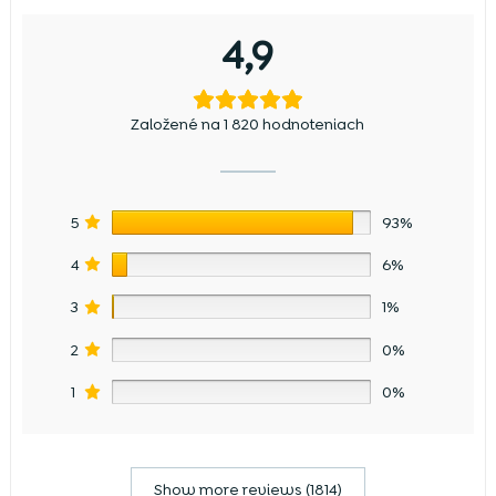
4,9
Založené na 1 820 hodnoteniach
5
93%
4
6%
3
1%
2
0%
1
0%
Show more reviews (1814)