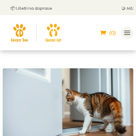
📦 Ušetri na doprave
🤝 Môžeš z
(0)