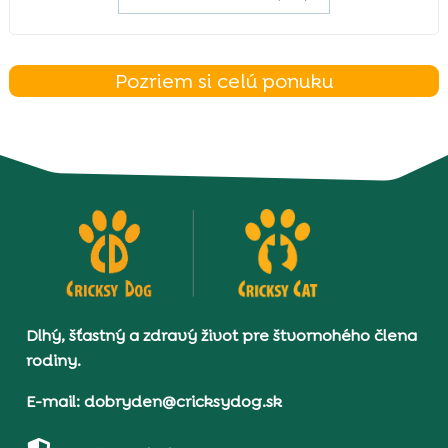
Pozriem si celú ponuku
Dlhý, šťastný a zdravý život pre štvornohého člena
rodiny.
E-mail: dobryden@cricksydog.sk