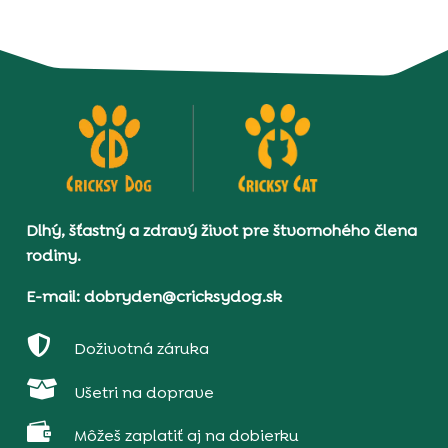
Dlhý, šťastný a zdravý život pre štvornohého člena
rodiny.
E-mail: dobryden@cricksydog.sk

Doživotná záruka

Ušetri na doprave

Môžeš zaplatiť aj na dobierku