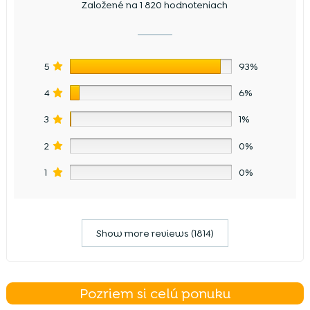
Založené na 1 820 hodnoteniach
5
93%
4
6%
3
1%
2
0%
1
0%
Show more reviews (1814)
Pozriem si celú ponuku