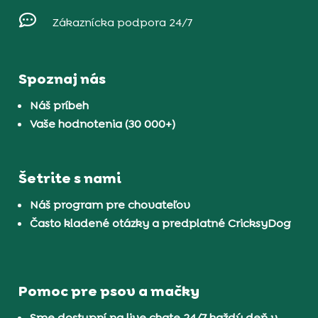

Zákaznícka podpora 24/7
Spoznaj nás
Náš príbeh
Vaše hodnotenia (30 000+)
Šetrite s nami
Náš program pre chovateľov
Často kladené otázky a predplatné CricksyDog
Pomoc pre psov a mačky
Sme dostupní na live chate 24/7 každý deň v