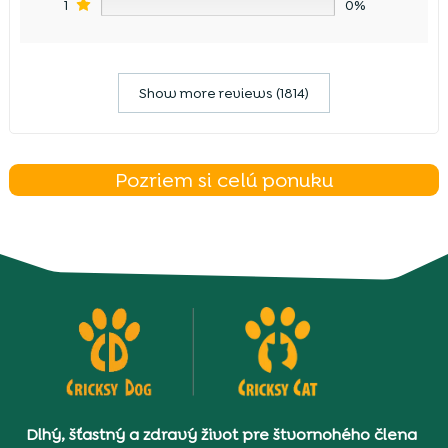
1
0%
Show more reviews (1814)
Pozriem si celú ponuku
Dlhý, šťastný a zdravý život pre štvornohého člena