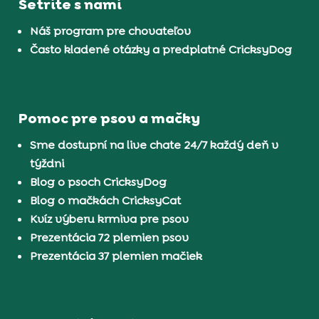
Šetrite s nami
Náš program pre chovateľov
Často kladené otázky a predplatné CricksyDog
Pomoc pre psov a mačky
Sme dostupní na live chate 24/7 každý deň v
týždni
Blog o psoch CricksyDog
Blog o mačkách CricksyCat
Kvíz výberu krmiva pre psov
Prezentácia 72 plemien psov
Prezentácia 37 plemien mačiek