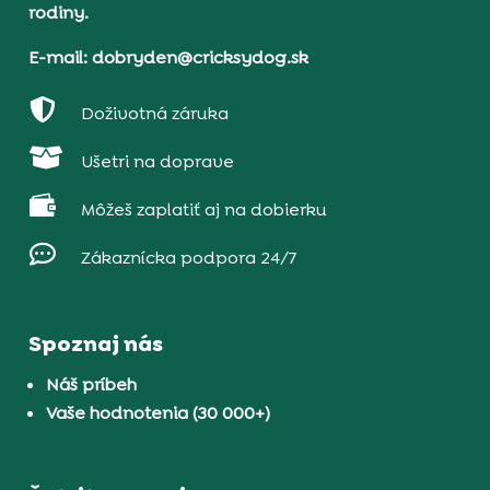
rodiny.
E-mail: dobryden@cricksydog.sk

Doživotná záruka

Ušetri na doprave

Môžeš zaplatiť aj na dobierku

Zákaznícka podpora 24/7
Spoznaj nás
Náš príbeh
Vaše hodnotenia (30 000+)