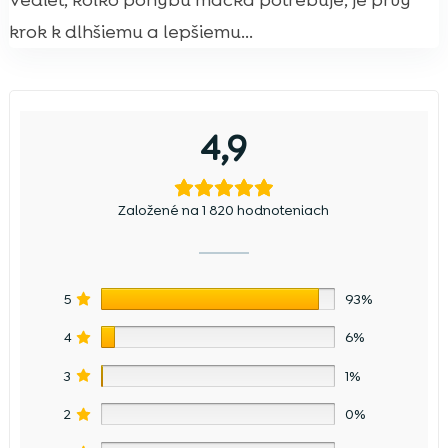
Vedieť, koľko pohybu mačka potrebuje, je prvý
krok k dlhšiemu a lepšiemu...
4,9
Založené na 1 820 hodnoteniach
5
93%
4
6%
3
1%
2
0%