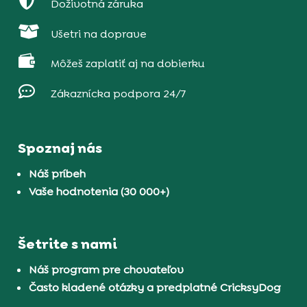

Doživotná záruka

Ušetri na doprave

Môžeš zaplatiť aj na dobierku

Zákaznícka podpora 24/7
Spoznaj nás
Náš príbeh
Vaše hodnotenia (30 000+)
Šetrite s nami
Náš program pre chovateľov
Často kladené otázky a predplatné CricksyDog