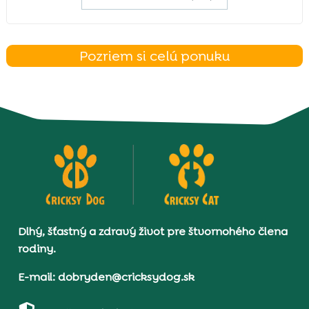
Pozriem si celú ponuku
Dlhý, šťastný a zdravý život pre štvornohého člena
rodiny.
E-mail: dobryden@cricksydog.sk