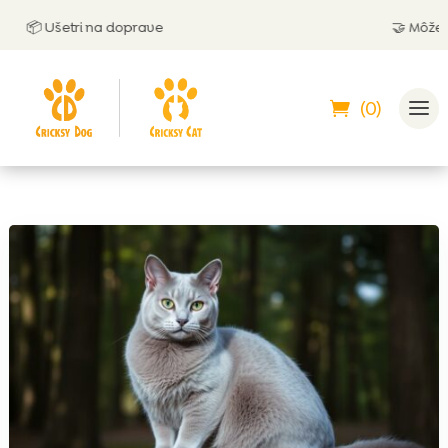
📦 Ušetri na doprave
🤝 Môžeš zap
(0)