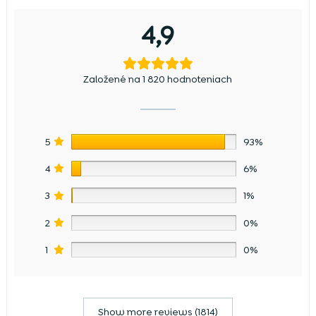
4,9
Založené na 1 820 hodnoteniach
5
93%
4
6%
3
1%
2
0%
1
0%
Show more reviews (1814)