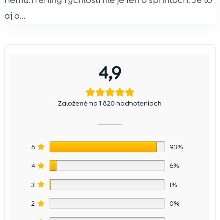
nemu.Tréning rýchlosti nie je len o šprintoch. Je to
aj o...
4,9
Založené na 1 820 hodnoteniach
5
93%
4
6%
3
1%
2
0%