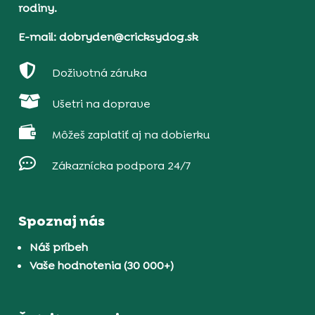
rodiny.
E-mail: dobryden@cricksydog.sk

Doživotná záruka

Ušetri na doprave

Môžeš zaplatiť aj na dobierku

Zákaznícka podpora 24/7
Spoznaj nás
Náš príbeh
Vaše hodnotenia (30 000+)