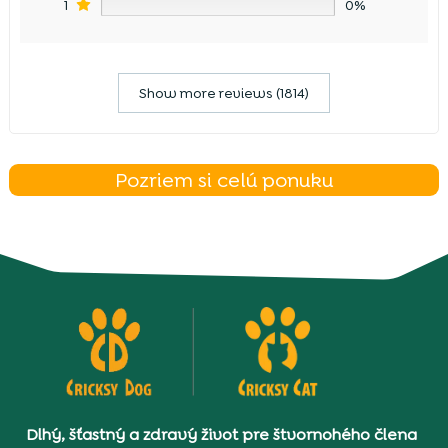
1
0%
Show more reviews (1814)
Pozriem si celú ponuku
Dlhý, šťastný a zdravý život pre štvornohého člena