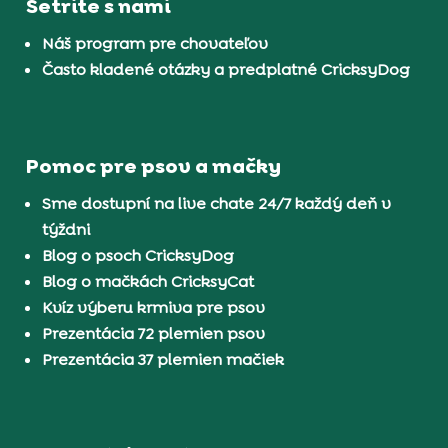
Šetrite s nami
Náš program pre chovateľov
Často kladené otázky a predplatné CricksyDog
Pomoc pre psov a mačky
Sme dostupní na live chate 24/7 každý deň v
týždni
Blog o psoch CricksyDog
Blog o mačkách CricksyCat
Kvíz výberu krmiva pre psov
Prezentácia 72 plemien psov
Prezentácia 37 plemien mačiek