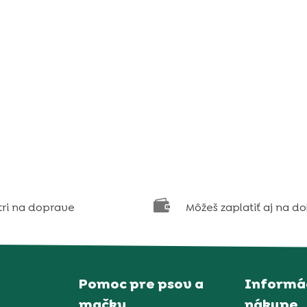

tri na doprave
Môžeš zaplatiť aj na d
Pomoc pre psov a
Informác
mačky
nákupe