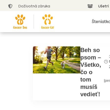
Doživotná záruka
Ušetri


Šteniatk
Beh so
psom –
Všetko,
čo o
tom
|
pe
musíš
vedieť!