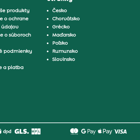
aše produkty
Česko
e o ochrane
Chorvátsko
 údajov
Grécko
e o súboroch
Maďarsko
Poľsko
é podmienky
Rumunsko
Slovinsko
e a platba