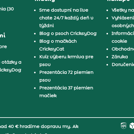
ia (30
Sme dostupní na live
Všetky n
chate 24/7 každý deň v
Vyhláseni
týždni
osobných
Blog o psoch CricksyDog
Informáci
mi
Blog o mačkách
cookie
pre
CricksyCat
Obchodn
Kvíz výberu krmiva pre
Záruka
 otázky a
psov
Doručeni
ricksyDog
Prezentácia 72 plemien
psov
Prezentácia 37 plemien
mačiek
 nad 40 € hradíme dopravu my. Ak