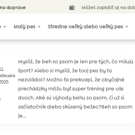
 na doprave
Môžeš zaplatiť aj na do

o
Malý pes
Stredne veľký alebo veľký pes
Myslíš, že beh so psom je len pre tých, čo milujú
11.
šport? Alebo si myslíš, že tvoj pes by to
februára
nezvládol? Možno ťa prekvapí, že obyčajné
2025
prechádzky môžu byť super tréning pre vás
dvoch. Aké sú výhody behu so psom, či už si
s
začiatočník alebo skúsený bežec?Beh so psom
je...