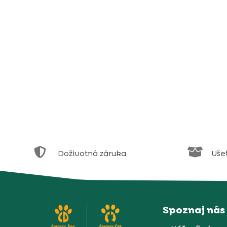


Doživotná záruka
Uše
Spoznaj nás