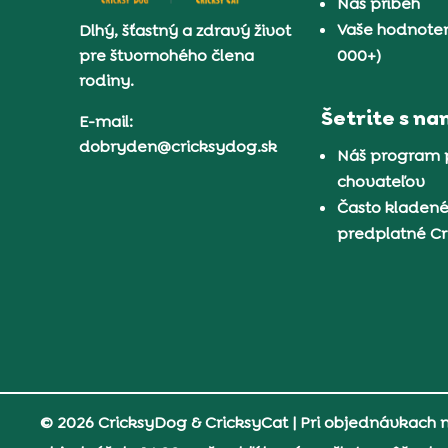
Náš príbeh
Vaše hodnoten
Dlhý, šťastný a zdravý život
pre štvornohého člena
000+)
rodiny.
Šetrite s na
E-mail:
dobryden@cricksydog.sk
Náš program 
chovateľov
Často kladené
predplatné C
© 2026 CricksyDog & CricksyCat
| Pri objednávkach