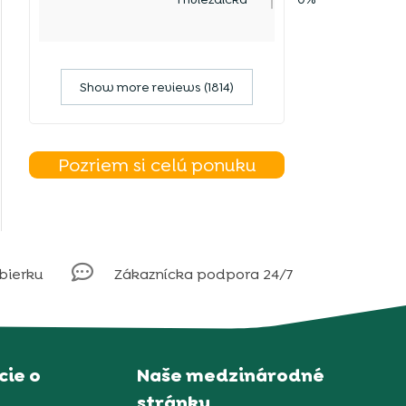
Show more reviews (1814)
Pozriem si celú ponuku

obierku
Zákaznícka podpora 24/7
ie o
Naše medzinárodné
stránky