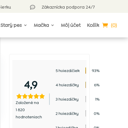
bierku
Zákaznícka podpora 24/7

(0)
Starý pes
Mačka
Môj účet
Košík
5 hviezdičiek
93%
4,9
4 hviezdičky
6%
3 hviezdičky
1%
Založené na
1 820
2 hviezdičky
0%
hodnoteniach
1 hviezdička
0%