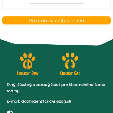
Pozriem si celú ponuku
Dlhý, šťastný a zdravý život pre štvornohého člena
rodiny.
E-mail: dobryden@cricksydog.sk