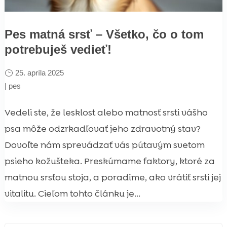
Pes matná srsť – Všetko, čo o tom
potrebuješ vedieť!
25. apríla 2025
|
pes
Vedeli ste, že lesklost alebo matnosť srsti vášho
psa môže odzrkadľovať jeho zdravotný stav?
Dovoľte nám sprevádzať vás pútavým svetom
psieho kožušteka. Preskúmame faktory, ktoré za
matnou srsťou stoja, a poradíme, ako vrátiť srsti jej
vitalitu. Cieľom tohto článku je...