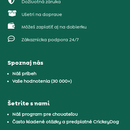

Doživotná záruka

Ušetri na doprave

Môžeš zaplatiť aj na dobierku

Zákaznícka podpora 24/7
Spoznaj nás
Náš príbeh
Vaše hodnotenia (30 000+)
Šetrite s nami
Náš program pre chovateľov
Často kladené otázky a predplatné CricksyDog