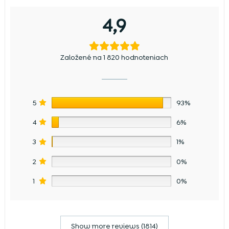
4,9
Založené na 1 820 hodnoteniach
5
93%
4
6%
3
1%
2
0%
1
0%
Show more reviews (1814)