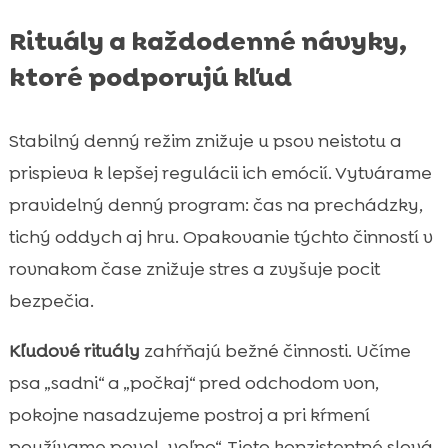
Rituály a každodenné návyky,
ktoré podporujú kľud
Stabilný denný režim znižuje u psov neistotu a
prispieva k lepšej regulácii ich emócií. Vytvárame
pravidelný denný program: čas na prechádzky,
tichý oddych aj hru. Opakovanie týchto činností v
rovnakom čase znižuje stres a zvyšuje pocit
bezpečia.
Kľudové rituály
zahŕňajú bežné činnosti. Učíme
psa „sadni“ a „počkaj“ pred odchodom von,
pokojne nasadzujeme postroj a pri kŕmení
používame povel „voľno“. Tieto konzistentné slová