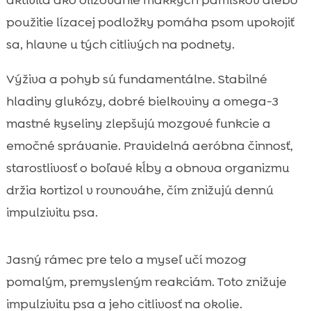
aktivita ako olizovanie mäkkých pamlskov alebo
použitie lízacej podložky pomáha psom upokojiť
sa, hlavne u tých citlivých na podnety.
Výživa a pohyb sú fundamentálne. Stabilné
hladiny glukózy, dobré bielkoviny a omega-3
mastné kyseliny zlepšujú mozgové funkcie a
emočné správanie. Pravidelná aeróbna činnosť,
starostlivosť o boľavé kĺby a obnova organizmu
držia kortizol v rovnováhe, čím znižujú dennú
impulzivitu psa.
Jasný rámec pre telo a myseľ učí mozog
pomalým, premysleným reakciám. Toto znižuje
impulzivitu psa a jeho citlivosť na okolie.