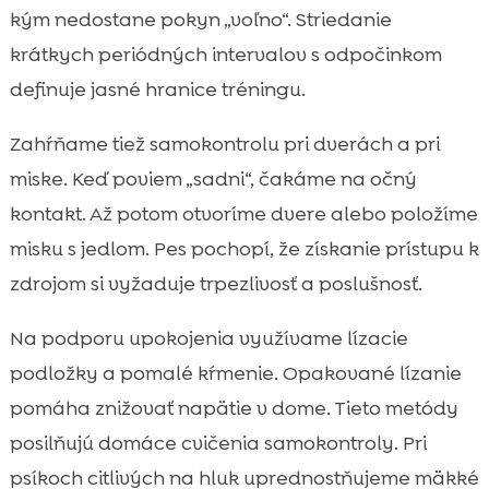
kým nedostane pokyn „voľno“. Striedanie
krátkych periódných intervalov s odpočinkom
definuje jasné hranice tréningu.
Zahŕňame tiež samokontrolu pri dverách a pri
miske. Keď poviem „sadni“, čakáme na očný
kontakt. Až potom otvoríme dvere alebo položíme
misku s jedlom. Pes pochopí, že získanie prístupu k
zdrojom si vyžaduje trpezlivosť a poslušnosť.
Na podporu upokojenia využívame lízacie
podložky a pomalé kŕmenie. Opakované lízanie
pomáha znižovať napätie v dome. Tieto metódy
posilňujú domáce cvičenia samokontroly. Pri
psíkoch citlivých na hluk uprednostňujeme mäkké