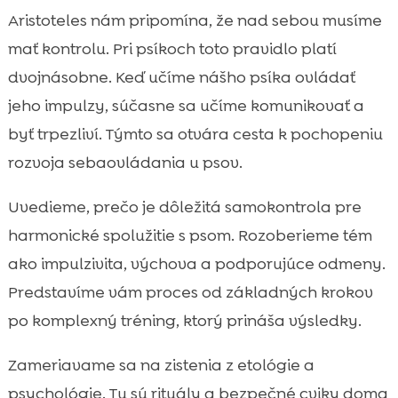
Prečo je sebaovládanie kľúčové pre
Aristoteles nám pripomína, že nad sebou musíme

spokojný život so psom
mať kontrolu. Pri psíkoch toto pravidlo platí
Základy učenia a motivácie u psa

dvojnásobne. Keď učíme nášho psíka ovládať
Biologické a emocionálne základy

jeho impulzy, súčasne sa učíme komunikovať a
impulzivity
byť trpezliví. Týmto sa otvára cesta k pochopeniu
Rozvoj sebaovládania psa

rozvoja sebaovládania u psov.
Rituály a každodenné návyky, ktoré

podporujú kľud
Uvedieme, prečo je dôležitá samokontrola pre
Cvičenia na samokontrolu v interiéri

harmonické spolužitie s psom. Rozoberieme tém
Cvičenia na samokontrolu v exteriéri

ako impulzivita, výchova a podporujúce odmeny.
Riešenie typických problémov správania

Predstavíme vám proces od základných krokov
Výživa a pohyb ako základ pre vyrovnané

po komplexný tréning, ktorý prináša výsledky.
správanie
CricksyDog: kvalitná strava a doplnky pre
Zameriavame sa na zistenia z etológie a

lepšie sústredenie
psychológie. Tu sú rituály a bezpečné cviky doma