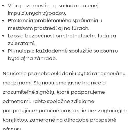
Viac pozornosti na psovoda a menej
impulzívnych výpadov.
Prevencia problémového správania
v
mestskom prostredí aj na túrach.
Lepšia bezpečnosť pri stretnutiach s ľuďmi a
zvieratami.
Plynulejšie
každodenné spolužitie so psom
v
byte aj na záhrade.
Naučenie psa sebaovládaniu vytvára rovnováhu
medzi nami. Stanovujeme jasné hranice a
zrozumiteľné signály, ktoré podporujeme
odmenami. Takto spoločne zdieľame
podporujúce spoločné prostredie bez zbytočných
konfliktov, zamerané na dlhodobé prospešné
návyky.