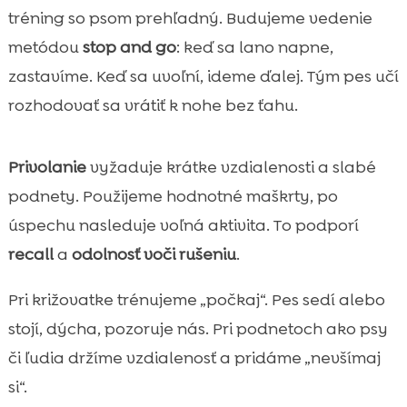
tréning so psom prehľadný. Budujeme vedenie
metódou
stop and go
: keď sa lano napne,
zastavíme. Keď sa uvoľní, ideme ďalej. Tým pes učí
rozhodovať sa vrátiť k nohe bez ťahu.
Privolanie
vyžaduje krátke vzdialenosti a slabé
podnety. Použijeme hodnotné maškrty, po
úspechu nasleduje voľná aktivita. To podporí
recall
a
odolnosť voči rušeniu
.
Pri križovatke trénujeme „počkaj“. Pes sedí alebo
stojí, dýcha, pozoruje nás. Pri podnetoch ako psy
či ľudia držíme vzdialenosť a pridáme „nevšímaj
si“.