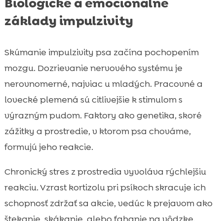
Biologické a emocionálne
základy impulzivity
Skúmanie impulzivity psa začína pochopením
mozgu. Dozrievanie nervového systému je
nerovnomerné, najviac u mladých. Pracovné a
lovecké plemená sú citlivejšie k stimulom s
výrazným pudom. Faktory ako genetika, skoré
zážitky a prostredie, v ktorom psa chováme,
formujú jeho reakcie.
Chronický stres z prostredia vyvoláva rýchlejšiu
reakciu. Vzrast kortizolu pri psíkoch skracuje ich
schopnosť zdržať sa akcie, vedúc k prejavom ako
štekanie, skákanie, alebo ťahanie na vôdzke.