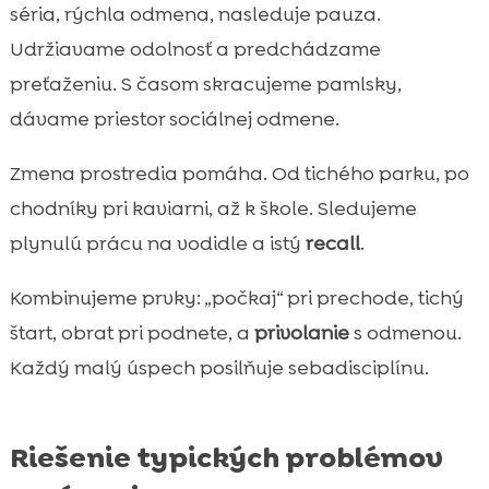
séria, rýchla odmena, nasleduje pauza.
Udržiavame odolnosť a predchádzame
preťaženiu. S časom skracujeme pamlsky,
dávame priestor sociálnej odmene.
Zmena prostredia pomáha. Od tichého parku, po
chodníky pri kaviarni, až k škole. Sledujeme
plynulú prácu na vodidle a istý
recall
.
Kombinujeme prvky: „počkaj“ pri prechode, tichý
štart, obrat pri podnete, a
privolanie
s odmenou.
Každý malý úspech posilňuje sebadisciplínu.
Riešenie typických problémov