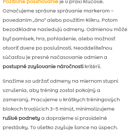
Pozitívne posilňovanie
je v praxi kľúčové.
Označujeme správne správanie markerom –
povedaním „áno“ alebo použitím klikru. Potom
bezodkladne nasledujú odmeny. Odmienou môže
byť pamlsek, hra, pohladenie, alebo možnosť
otvoriť dvere po poslušnosti. Neoddeliteľnou
súčasťou je presné načasovanie odmien a
postupné zvyšovanie náročnosti
kritérií.
Snažíme sa udržať odmeny na miernom stupni
vzrušenia, aby tréning zostal pokojný a
zameraný. Pracujeme v krátkych tréningových
blokoch trvajúcich 3–5 minút, minimalizujeme
rušivé podnety
a doprajeme si pravidelné
prestávky. To všetko zvyšuje šance na úspech.