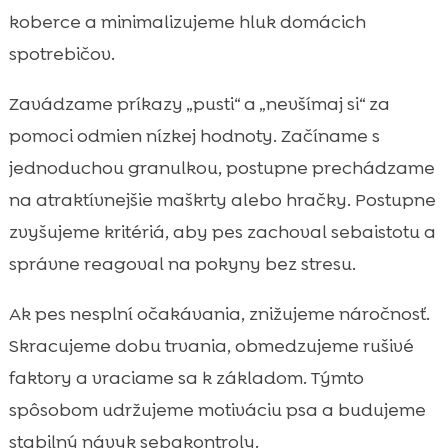
koberce a minimalizujeme hluk domácich
spotrebičov.
Zavádzame príkazy „pusti“ a „nevšímaj si“ za
pomoci odmien nízkej hodnoty. Začíname s
jednoduchou granulkou, postupne prechádzame
na atraktívnejšie maškrty alebo hračky. Postupne
zvyšujeme kritériá, aby pes zachoval sebaistotu a
správne reagoval na pokyny bez stresu.
Ak pes nesplní očakávania, znižujeme náročnosť.
Skracujeme dobu trvania, obmedzujeme rušivé
faktory a vraciame sa k základom. Týmto
spôsobom udržujeme motiváciu psa a budujeme
stabilný návyk sebakontroly.