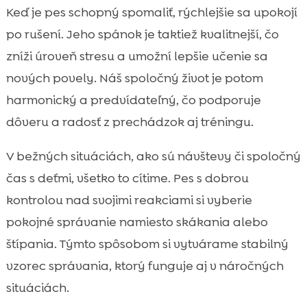
Keď je pes schopný spomaliť, rýchlejšie sa upokojí
po rušení. Jeho spánok je taktiež kvalitnejší, čo
zníži úroveň stresu a umožní lepšie učenie sa
nových povely. Náš spoločný život je potom
harmonický a predvídateľný, čo podporuje
dôveru a radosť z prechádzok aj tréningu.
V bežných situáciách, ako sú návštevy či spoločný
čas s deťmi, všetko to cítime. Pes s dobrou
kontrolou nad svojimi reakciami si vyberie
pokojné správanie namiesto skákania alebo
štípania. Týmto spôsobom si vytvárame stabilný
vzorec správania, ktorý funguje aj v náročných
situáciách.