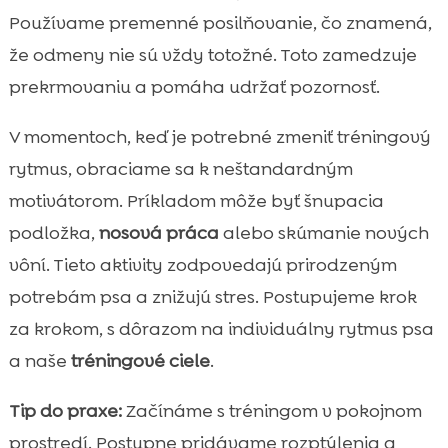
Používame premenné posilňovanie, čo znamená,
že odmeny nie sú vždy totožné. Toto zamedzuje
prekrmovaniu a pomáha udržať pozornosť.
V momentoch, keď je potrebné zmeniť tréningový
rytmus, obraciame sa k neštandardným
motivátorom. Príkladom môže byť šnupacia
podložka,
nosová práca
alebo skúmanie nových
vôní. Tieto aktivity zodpovedajú prirodzeným
potrebám psa a znižujú stres. Postupujeme krok
za krokom, s dôrazom na individuálny rytmus psa
a naše
tréningové ciele
.
Tip do praxe:
Začínáme s tréningom v pokojnom
prostredí. Postupne pridávame rozptýlenia a