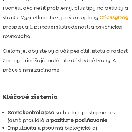
Rutina tréningu: plán na 4–6 týždňov

i vonku, ako riešiť problémy, plus tipy na aktivity a
Pomôcky a bezpečné vybavenie pri

stravu. Vysvetlíme tiež, prečo doplnky
CricksyDog
tréningu
prospievajú psíkovej sústredenosti a psychickej
Mentálne hry a nosová práca pre

rovnováhe.
pokojnejšiu myseľ
Bezpečnosť, etika a spolupráca s

Cieľom je, aby ste vy a váš pes cítili istotu a radosť.
odborníkmi
Zmeny prinášajú malé, ale dôsledné kroky. A
Záver

práve s nimi začíname.
FAQ

Kľúčové zistenia
Samokontrola psa
sa buduje postupne cez
jasné pravidlá a
pozitívne posilňovanie
.
Impulzivita u psov
má biologické aj