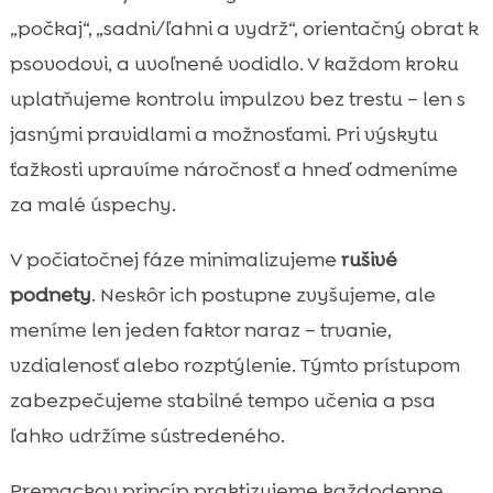
„počkaj“, „sadni/ľahni a vydrž“, orientačný obrat k
psovodovi, a uvoľnené vodidlo. V každom kroku
uplatňujeme kontrolu impulzov bez trestu – len s
jasnými pravidlami a možnosťami. Pri výskytu
ťažkosti upravíme náročnosť a hneď odmeníme
za malé úspechy.
V počiatočnej fáze minimalizujeme
rušivé
podnety
. Neskôr ich postupne zvyšujeme, ale
meníme len jeden faktor naraz – trvanie,
vzdialenosť alebo rozptýlenie. Týmto prístupom
zabezpečujeme stabilné tempo učenia a psa
ľahko udržíme sústredeného.
Premackov princíp praktizujeme každodenne.