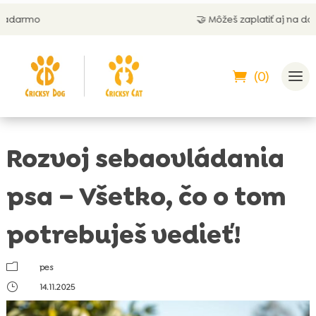
🤝 Môžeš zaplatiť aj na dobierku
(0)
Rozvoj sebaovládania
psa – Všetko, čo o tom
potrebuješ vedieť!
m
pes
}
14.11.2025