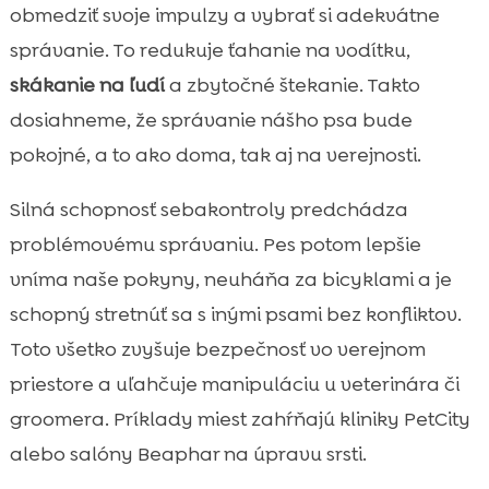
obmedziť svoje impulzy a vybrať si adekvátne
správanie. To redukuje ťahanie na vodítku,
skákanie na ľudí
a zbytočné štekanie. Takto
dosiahneme, že správanie nášho psa bude
pokojné, a to ako doma, tak aj na verejnosti.
Silná schopnosť sebakontroly predchádza
problémovému správaniu. Pes potom lepšie
vníma naše pokyny, neuháňa za bicyklami a je
schopný stretnúť sa s inými psami bez konfliktov.
Toto všetko zvyšuje bezpečnosť vo verejnom
priestore a uľahčuje manipuláciu u veterinára či
groomera. Príklady miest zahŕňajú kliniky PetCity
alebo salóny Beaphar na úpravu srsti.