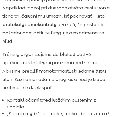
Napríklad, pokoj pri dverách otvára cestu von a
ticho pri čakaní mu umožní ísť pachovať. Tieto
protokoly samokontroly
ukazujú, že prístup k
požadovanej aktivite funguje ako odmena za
kľud.
Tréning organizujeme do blokov po 3–6
opakovaní s krátkymi pauzami medzi nimi.
Abysme predišli monotónnosti, striedame typy
úloh. Zaznamenávame progres a keď je treba,
vrátime sa o krok späť.
Kontakt očami pred každým pustením z
vodidla.
„Sadni a vydrž“ pri miske; miska ide na zem až