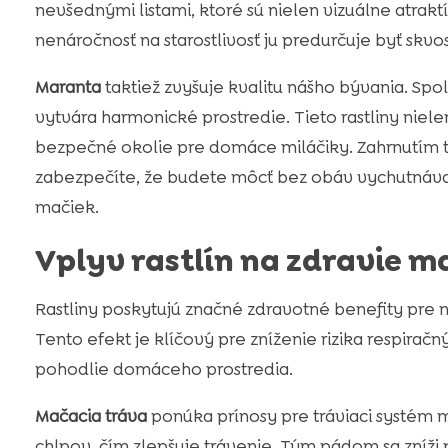
nevšednými listami, ktoré sú nielen vizuálne atrak
nenáročnosť na starostlivosť ju predurčuje byť skv
Maranta
taktiež zvyšuje kvalitu nášho bývania. Spo
vytvára harmonické prostredie. Tieto rastliny nie
bezpečné okolie pre domáce miláčiky. Zahrnutím 
zabezpečíte, že budete môcť bez obáv vychutnávať
mačiek.
Vplyv rastlín na zdravie m
Rastliny poskytujú značné zdravotné benefity pre n
Tento efekt je klíčový pre zníženie rizika respira
pohodlie domáceho prostredia.
Mačacia tráva
ponúka prínosy pre tráviaci systém 
chlpov, čím zlepšuje trávenie. Tým pádom sa zníži p