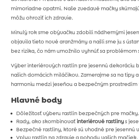
mimoriadne opatrní. Naše zvedavé mačky skúmajú k
môžu ohroziť ich zdravie.
Minulý rok sme obývačku zdobili nádhernými jesen
objavila tieto nové aranžmány a našli sme ju s ústami
bez rizika, čo nám umožnilo vyhnúť sa problémom 
Výber interiérových rastlín pre jesennú dekoráciu b
našich domácich miláčikov. Zamerajme sa na tipy
harmoniu medzi jeseňou a bezpečným prostredím 
Hlavné body
Dôležitosť výberu rastlín bezpečných pre mačky.
Rady, ako skombinovať
interiérové rastliny
s jes
Bezpečné rastliny, ktoré sú vhodné pre jesennú 
Vplyv rastlín na zdravie a pohodu vašich mačiek.