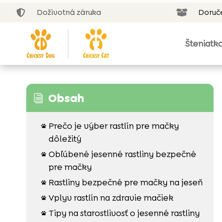
Doživotná záruka
Doruč


Šteniatk
Obsah
i
Prečo je výber rastlín pre mačky

dôležitý
Obľúbené jesenné rastliny bezpečné

pre mačky
Rastliny bezpečné pre mačky na jeseň

Vplyv rastlín na zdravie mačiek

Tipy na starostlivosť o jesenné rastliny
