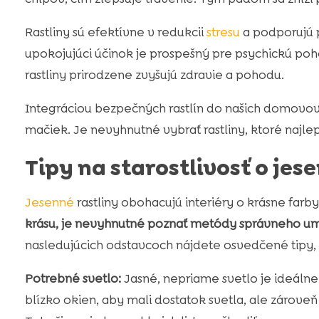
Rastliny sú efektívne v redukcii
stresu
a podporujú p
upokojujúci účinok je prospešný pre psychickú po
rastliny prirodzene zvyšujú zdravie a pohodu.
Integráciou bezpečných rastlín do našich domovov 
mačiek. Je nevyhnutné vybrať rastliny, ktoré najle
Tipy na starostlivosť o jes
Jesenné
rastliny obohacujú interiéry o krásne farb
krásu, je nevyhnutné poznať metódy správneho umie
nasledujúcich odstavcoch nájdete osvedčené tipy
Potrebné svetlo:
Jasné, nepriame svetlo je ideálne 
blízko okien, aby mali dostatok svetla, ale zárove