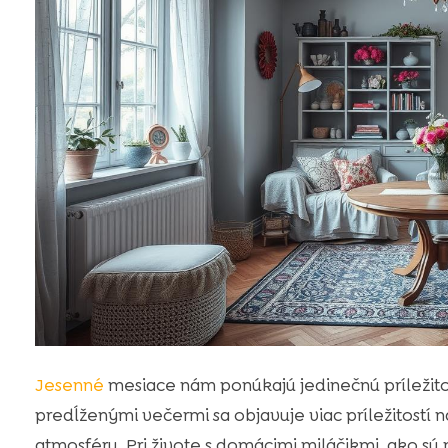
Jesenné
mesiace nám ponúkajú jedinečnú príležitosť
predĺženými večermi sa objavuje viac príležitostí
atmosféru. Pri živote s domácimi miláčikmi, ako s