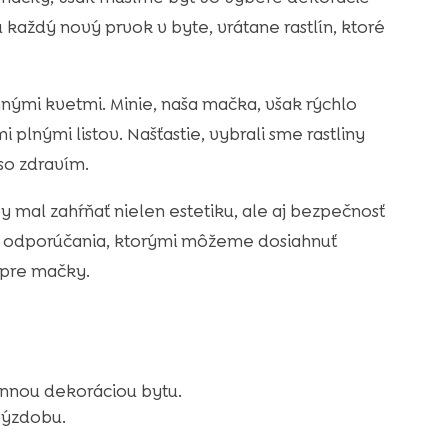
aždý nový prvok v byte, vrátane rastlín, ktoré
nými kvetmi. Minie, naša mačka, však rýchlo
 plnými listov. Našťastie, vybrali sme rastliny
so zdravím.
y mal zahŕňať nielen estetiku, ale aj bezpečnosť
 a odporúčania, ktorými môžeme dosiahnuť
pre mačky.
ennou dekoráciou bytu.
výzdobu.