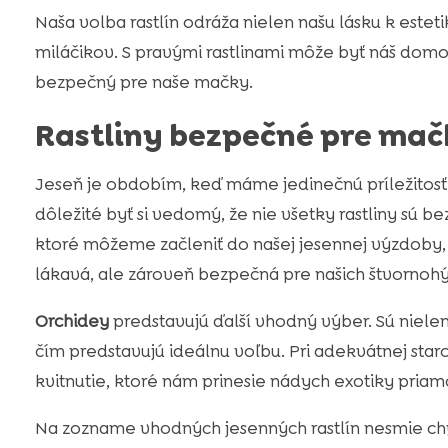
Naša volba rastlín odráža nielen našu lásku k estet
miláčikov. S pravými rastlinami môže byť náš domov
bezpečný pre naše mačky.
Rastliny bezpečné pre mač
Jeseň je obdobím, keď máme jedinečnú príležitosť o
dôležité byť si vedomý, že nie všetky rastliny sú
ktoré môžeme začleniť do našej jesennej výzdoby,
lákavá, ale zároveň bezpečná pre našich štvornohý
Orchidey
predstavujú ďalší vhodný výber. Sú niele
čím predstavujú ideálnu voľbu. Pri adekvátnej sta
kvitnutie, ktoré nám prinesie nádych exotiky pria
Na zozname vhodných jesenných rastlín nesmie ch