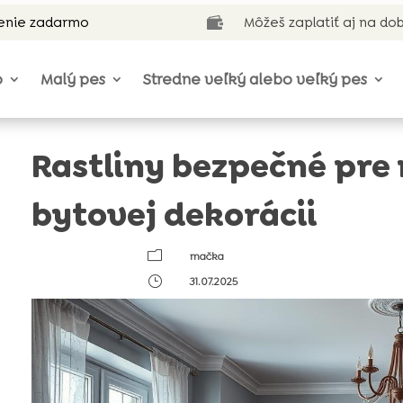
enie zadarmo
Môžeš zaplatiť aj na do

o
Malý pes
Stredne veľký alebo veľký pes
Rastliny bezpečné pre
bytovej dekorácii
m
mačka
}
31.07.2025