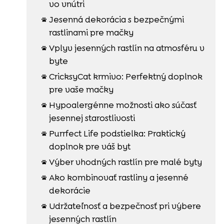
vo vnútri
Jesenná dekorácia s bezpečnými

rastlinami pre mačky
Vplyv jesenných rastlín na atmosféru v

byte
CricksyCat krmivo: Perfektný doplnok

pre vaše mačky
Hypoalergénne možnosti ako súčasť

jesennej starostlivosti
Purrfect Life podstielka: Praktický

doplnok pre váš byt
Výber vhodných rastlín pre malé byty

Ako kombinovať rastliny a jesenné

dekorácie
Udržateľnosť a bezpečnosť pri výbere

jesenných rastlín