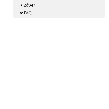
Záver

FAQ
