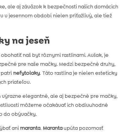
ike, ale aj záväzok k bezpečnosti našich domácich
 v jesennom období nielen príťažlivý, ale tiež
ky na jeseň
bohatiť naš byt rôznymi rastlinami. Avšak, je
 bezpečné pre naše mačky. Medzi bezpečné druhy,
 patrí
nefytolaky
. Táto rastlina je nielen esteticky
ch priateľov.
n výrazne elegantné, ale aj bezpečné pre mačky,
rostlivosti môžeme očakávať ich obdivuhodné
mo do obývačky.
ýbať ani
maranta
.
Maranta
upúta pozornosť