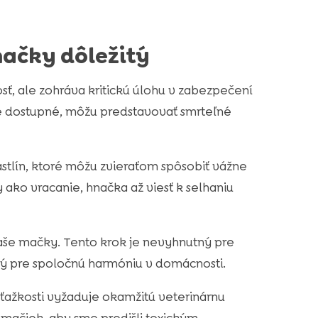
mačky dôležitý
itosť, ale zohráva kritickú úlohu v zabezpečení
ne dostupné, môžu predstavovať smrteľné
rastlín, ktoré môžu zvieraťom spôsobiť vážne
ko vracanie, hnačka až viesť k selhaniu
aše mačky. Tento krok je nevyhnutný pre
ný pre spoločnú harmóniu v domácnosti.
ťažkosti vyžaduje okamžitú veterinárnu