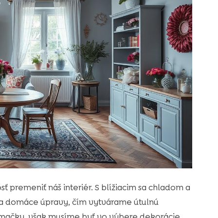
 premeniť náš interiér. S blížiacim sa chladom a
 na domáce úpravy, čím vytvárame útulnú
ú mačky, však musíme byť vo výbere dekorácie