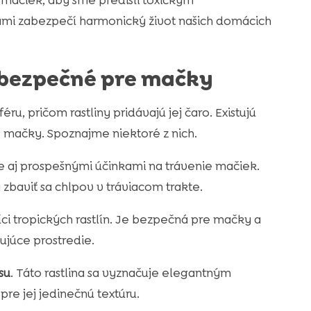
h mačiek, aby sme predišli toxickým
ami zabezpečí harmonický život našich domácich
 bezpečné pre mačky
, pričom rastliny pridávajú jej čaro. Existujú
re mačky. Spoznajme niektoré z nich.
e aj prospešnými účinkami na trávenie mačiek.
 zbaviť sa chlpov v tráviacom trakte.
íci tropických rastlín. Je bezpečná pre mačky a
ujúce prostredie.
su
. Táto rastlina sa vyznačuje elegantným
re jej jedinečnú textúru.