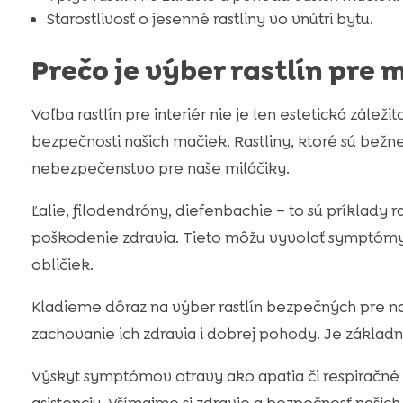
Starostlivosť o jesenné rastliny vo vnútri bytu.
Prečo je výber rastlín pre 
Voľba rastlín pre interiér nie je len estetická zálež
bezpečnosti našich mačiek. Rastliny, ktoré sú bež
nebezpečenstvo pre naše miláčiky.
Ľalie, filodendróny, diefenbachie – to sú príklady 
poškodenie zdravia. Tieto môžu vyvolať symptómy a
obličiek.
Kladieme dôraz na výber rastlín bezpečných pre n
zachovanie ich zdravia i dobrej pohody. Je základ
Výskyt symptómov otravy ako apatia či respiračné 