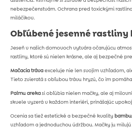
asistenciu. Všímajme si zdravie a bezpečnosť našic
nebezpečenstvám. Ochrana pred toxickými rastlin
miláčikov.
Obľúbené jesenné rastliny
Jeseň v našich domovoch vytvára očarujúcu atmosféru
rastliny, ktoré sú nielen krásne, ale aj bezpečné p
Mačacia tráva
exceluje nie len svojím vzhľadom, al
Tieto zvieratá s obľubou trávu hryzú, čo im pomáha
Palmu areka
si obľúbia nielen mačky, ale aj milovn
skvele vyzerá v každom interiéri, prinášajúc upokoj
Ocenia sa tiež estetické a bezpečné kvality
bambu
vzhľadom a jednoduchou údržbou. Mačky ju milujú p