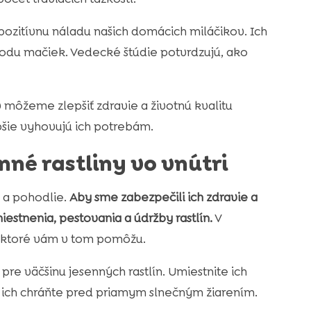
ozitívnu náladu našich domácich miláčikov. Ich
hodu mačiek. Vedecké štúdie potvrdzujú, ako
môžeme zlepšiť zdravie a životnú kvalitu
pšie vyhovujú ich potrebám.
enné rastliny vo vnútri
y a pohodlie.
Aby sme zabezpečili ich zdravie a
stnenia, pestovania a údržby rastlín.
V
, ktoré vám v tom pomôžu.
pre väčšinu jesenných rastlín. Umiestnite ich
ň ich chráňte pred priamym slnečným žiarením.