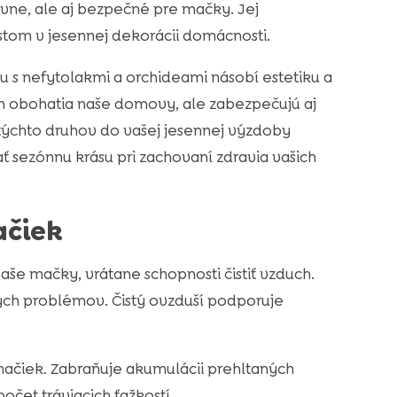
tívne, ale aj bezpečné pre mačky. Jej
ostom v jesennej dekorácii domácnosti.
lu s nefytolakmi a orchideami násobí estetiku a
len obohatia naše domovy, ale zabezpečujú aj
týchto druhov do vašej jesennej výzdoby
 sezónnu krásu pri zachovaní zdravia vašich
ačiek
aše mačky, vrátane schopnosti čistiť vzduch.
čných problémov. Čistý ovzduší podporuje
mačiek. Zabraňuje akumulácii prehltaných
očet tráviacich ťažkostí.