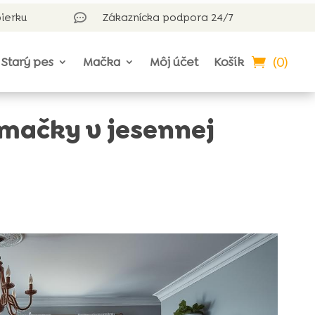
bierku
Zákaznícka podpora 24/7

(0)
Starý pes
Mačka
Môj účet
Košík
 mačky v jesennej