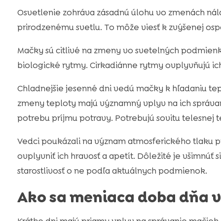
Osvetlenie zohráva zásadnú úlohu vo zmenách nála
prirodzenému svetlu. To môže viesť k zvýšenej ospal
Mačky sú citlivé na zmeny vo svetelných podmienka
biologické rytmy. Cirkadiánne rytmy ovplyvňujú ic
Chladnejšie jesenné dni vedú mačky k hľadaniu tepl
zmeny teploty majú významný vplyv na ich správan
potrebu príjmu potravy. Potrebujú sovitu telesnej t
Vedci poukázali na význam atmosferického tlaku 
ovplyvniť ich hravosť a apetít. Dôležité je všimnúť 
starostlivosť o ne podľa aktuálnych podmienok.
Ako sa meniaca doba dňa 