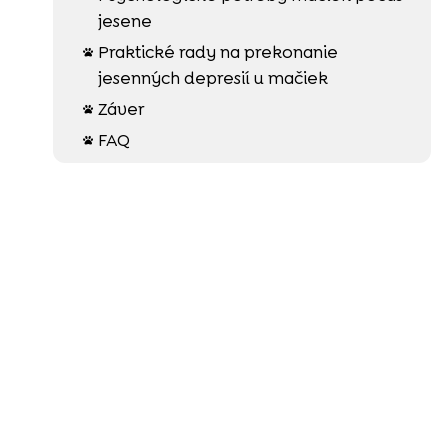
jesene
Praktické rady na prekonanie

jesenných depresií u mačiek
Záver

FAQ
