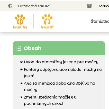
Doživotná záruka
Doruč


Šteniatk
Obsah
i
Úvod do atmosféry jesene pre mačky

Faktory ovplyvňujúce náladu mačky na

jeseň
Ako sa meniaca doba dňa vplýva na

mačky
Zmeny správania mačiek v

pochmúrnych dňoch