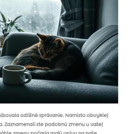
ibovala odlišné správanie. Namísto obvyklej
a. Zaznamenali ste podobnú zmenu u vašej
náhle zmeny počasia majú vplyv na naše