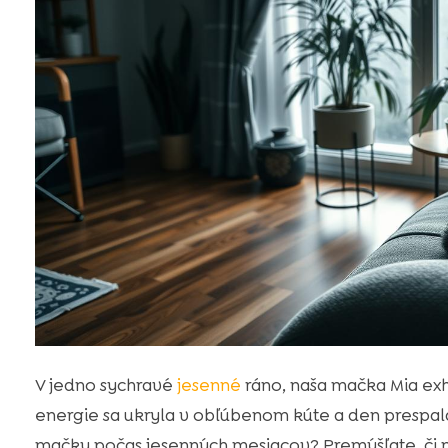
V jedno sychravé
jesenné
ráno, naša mačka Mia exh
energie sa ukryla v obľúbenom kúte a den prespal
mačky počas jesenných mesiacov? Premýšľate, či 