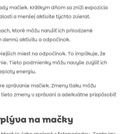
dy mačiek. Krátkym dňom sa zníži expozícia
osti a menšej aktivite týchto zvierat.
ch, ktoré môžu narušiť ich prirodzené
h dennú aktivitu a odpočinok.
ejších miest na odpočinok. To implikuje, že
ie. Tieto podmienky môžu navyše zvýšiť ich
eploty energiu.
pre správanie mačiek. Zmeny tlaku môžu
si tieto zmeny v správaní a adekvátne prispôsobiť
vplýva na mačky