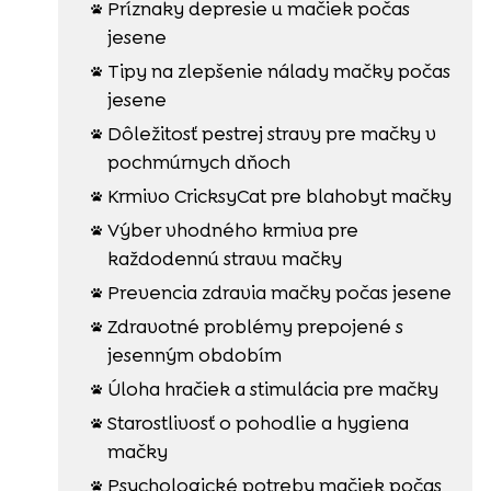
Príznaky depresie u mačiek počas

jesene
Tipy na zlepšenie nálady mačky počas

jesene
Dôležitosť pestrej stravy pre mačky v

pochmúrnych dňoch
Krmivo CricksyCat pre blahobyt mačky

Výber vhodného krmiva pre

každodennú stravu mačky
Prevencia zdravia mačky počas jesene

Zdravotné problémy prepojené s

jesenným obdobím
Úloha hračiek a stimulácia pre mačky

Starostlivosť o pohodlie a hygiena

mačky
Psychologické potreby mačiek počas
