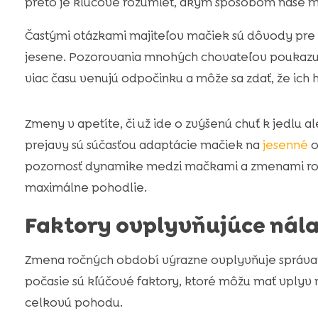
preto je kľúčové rozumieť, akým spôsobom naše m
Častými otázkami majiteľov mačiek sú dôvody pre 
jesene. Pozorovania mnohých chovateľov poukazuj
viac času venujú odpočinku a môže sa zdať, že ich 
Zmeny v apetíte, či už ide o zvýšenú chuť k jedlu al
prejavy sú súčasťou adaptácie mačiek na
jesenné
o
pozornosť dynamike medzi mačkami a zmenami roč
maximálne pohodlie.
Faktory ovplyvňujúce nál
Zmena ročných období výrazne ovplyvňuje správani
počasie sú kľúčové faktory, ktoré môžu mať vplyv n
celkovú pohodu.