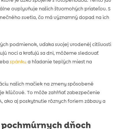
ktoré je úzko spojené s fotoperiodou. Tento jav
álne ovplyvňuje našich štvornohých priateľov. S
lnečného svetla, čo má významný dopad na ich
ch podmienok, vďaka svojej vrodenéj citlivosti
ujú noci a kraťujú sa dni, môžeme sledovať
treba
spánku
a hľadanie teplých miest na
táciu našich mačiek na zmeny spôsobené
 je kľúčové. To môže zahŕňať zabezpečenie
 ako aj poskytnutie rôznych foriem zábavy a
v pochmúrnych dňoch