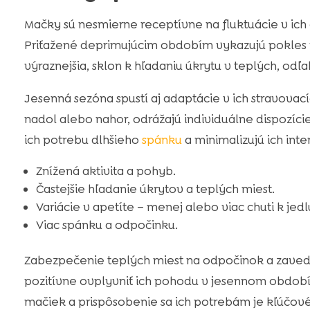
Mačky sú nesmierne receptívne na fluktuácie v ich 
Priťažené deprimujúcim obdobím vykazujú pokles v 
výraznejšia, sklon k hľadaniu úkrytu v teplých, odľ
Jesenná sezóna spustí aj adaptácie v ich stravova
nadol alebo nahor, odrážajú individuálne dispozíci
ich potrebu dlhšieho
spánku
a minimalizujú ich inte
Znížená aktivita a pohyb.
Častejšie hľadanie úkrytov a teplých miest.
Variácie v apetíte – menej alebo viac chuti k jedl
Viac spánku a odpočinku.
Zabezpečenie teplých miest na odpočinok a zaved
pozitívne ovplyvniť ich pohodu v jesennom obdob
mačiek a prispôsobenie sa ich potrebám je kľúčové