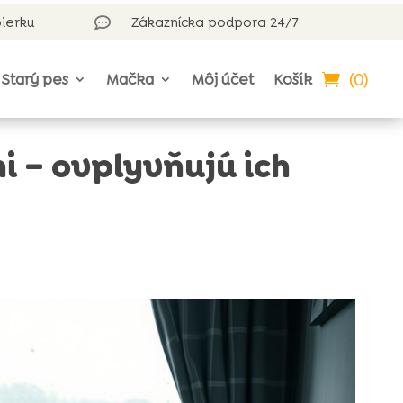
bierku
Zákaznícka podpora 24/7

(0)
Starý pes
Mačka
Môj účet
Košík
 – ovplyvňujú ich