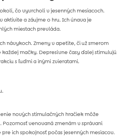
okolí, čo vyvrcholí v jesenných mesiacoch.
aktivite a záujme o hru. Ich únava je
ahlých miestach prevláda.
cích návykoch. Zmeny v apetíte, či už smerom
e každej mačky. Depresívne časy ďalej stimulujú
rakciu s ľuďmi a inými zvieratami.
u.
enie nových stimulačných hračiek môže
í. Pozornosť venovaná zmenám v správaní
 pre ich spokojnosť počas jesenných mesiacov.