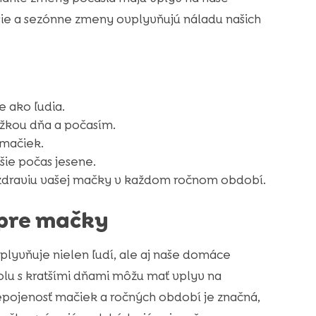
sie a sezónne zmeny ovplyvňujú náladu našich
 ako ľudia.
žkou dňa a počasím.
 mačiek.
šie počas jesene.
zdraviu vašej mačky v každom ročnom období.
 pre mačky
plyvňuje nielen ľudí, ale aj naše domáce
olu s kratšími dňami môžu mať vplyv na
epojenosť mačiek a ročných období je značná,