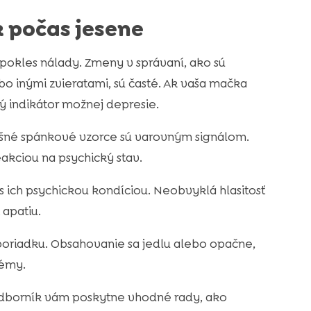
k počas jesene
kles nálady. Zmeny v správaní, ako sú
bo inými zvieratami, sú časté. Ak vaša mačka
tý indikátor možnej depresie.
išné spánkové vzorce sú varovným signálom.
akciou na psychický stav.
 ich psychickou kondíciou. Neobvyklá hlasitosť
apatiu.
poriadku. Obsahovanie sa jedlu alebo opačne,
lémy.
 Odborník vám poskytne vhodné rady, ako