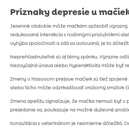
Príznaky depresie u mačie
Jesenné obdobie môže mačkám spôsobiť výrazný po
redukovaná interakcia s rodinnými príslušníkmi ale
vyhýba spoločnosti a zdá sa izolovaná, je to dôleži
Neprehliadnuteľné sú aj témy spánku. Výrazne odl
Nezvyčajná únava alebo hyperaktivita môže byť re
Zmeny v hlasovom prejave mačiek sú tiež spojené s
alebo ticho môže odzrkadľovať vnútorný smútok či 
Zmena apetítu signalizuje, že mačka nemusí byť v 
prejedanie sa, poukazuje na možné duševné prob
Konzultácia s veterinárom je nesmierne dôležitá.