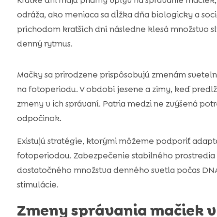
Krátke dni majú priamy vplyv na správanie mačiek, 
odráža, ako meniaca sa dĺžka dňa biologicky a soci
príchodom kratších dní následne klesá množstvo s
denný rytmus.
Mačky sa prirodzene prispôsobujú zmenám svetelný
na fotoperiodu. V období jesene a zimy, keď predlž
zmeny v ich správaní. Patria medzi ne zvýšená po
odpočinok.
Existujú stratégie, ktorými môžeme podporiť adap
fotoperiodou. Zabezpečenie stabilného prostredia
dostatočného množstva denného svetla počas DNA,
stimulácie.
Zmeny správania mačiek 