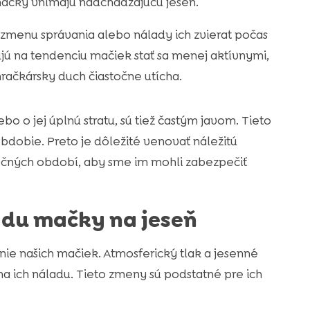
ačky vnímajú nadchádzajúcu jeseň.
zmenu správania alebo nálady ich zvierat počas
ú na tendenciu mačiek stať sa menej aktívnymi,
hračkársky duch čiastočne utícha.
ebo o jej úplnú stratu, sú tiež častým javom. Tieto
bdobie. Preto je dôležité venovať náležitú
ných období, aby sme im mohli zabezpečiť
adu mačky na jeseň
e našich mačiek. Atmosferický tlak a jesenné
a ich náladu. Tieto zmeny sú podstatné pre ich