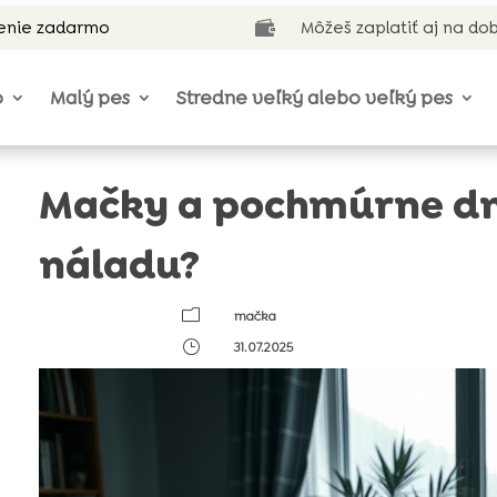
enie zadarmo
Môžeš zaplatiť aj na do

o
Malý pes
Stredne veľký alebo veľký pes
Mačky a pochmúrne dni
náladu?
m
mačka
}
31.07.2025