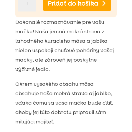
Pridať do košíka
Bill
mokré
Dokonalé rozmaznávanie pre vašu
krmivo
mačku! Naša jemná mokrá strava z
pre
lahodného kuracieho mäsa a jablka
mačky
nielen uspokojí chuťové poháriky vašej
s
mačky, ale zároveň jej poskytne
kuracím
výživné jedlo.
mäsom
Okrem vysokého obsahu mäsa
a
obsahuje naša mokrá strava aj jablko,
pečeňou
vďaka čomu sa vaša mačka bude cítiť,
–
akoby jej túto dobrotu pripravil sám
100
milujúci majiteľ.
g