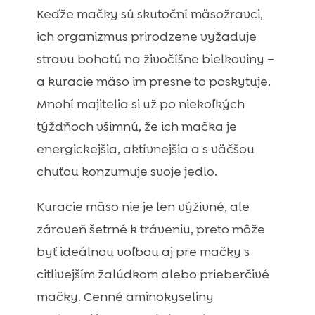
Keďže mačky sú skutoční mäsožravci,
ich organizmus prirodzene vyžaduje
stravu bohatú na živočíšne bielkoviny –
a kuracie mäso im presne to poskytuje.
Mnohí majitelia si už po niekoľkých
týždňoch všimnú, že ich mačka je
energickejšia, aktívnejšia a s väčšou
chuťou konzumuje svoje jedlo.
Kuracie mäso nie je len výživné, ale
zároveň šetrné k tráveniu, preto môže
byť ideálnou voľbou aj pre mačky s
citlivejším žalúdkom alebo prieberčivé
mačky. Cenné aminokyseliny