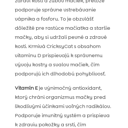
zdraví kostí a zubov mačiek, pretože
podporuje správne vstrebávanie
vápnika a fosforu. To je obzvlášť
dôležité pre rastúce mačiatka a staršie
mačky, aby si udržali pevné a zdravé
kosti. Krmivá CricksyCat s obsahom
vitamínu D prispievajú k správnemu
vývoju kostry a svalov mačiek, čím
podporujú ich dlhodobú pohyblivosť.
Vitamín E
je výnimočný antioxidant,
ktorý chráni organizmus mačky pred
škodlivými účinkami voľných radikálov.
Podporuje imunitný systém a prispieva
k zdraviu pokožky a srsti, čím