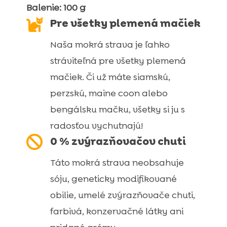
Balenie: 100 g

Pre všetky plemená mačiek
Naša mokrá strava je ľahko
stráviteľná pre všetky plemená
mačiek. Či už máte siamskú,
perzskú, maine coon alebo
bengálsku mačku, všetky si ju s
radosťou vychutnajú!

0 % zvýrazňovačov chuti
Táto mokrá strava neobsahuje
sóju, geneticky modifikované
obilie, umelé zvýrazňovače chuti,
farbivá, konzervačné látky ani