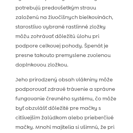
potrebujú predovšetkým stravu
založenú na živočíšnych bielkovinách,
starostlivo vybrané rastlinné zložky
môžu zohrávať dôležitú úlohu pri
podpore celkovej pohody. Špenát je
presne takouto premyslene zvolenou
doplnkovou zložkou.
Jeho prirodzený obsah vlákniny môže
podporovať zdravé trávenie a správne
fungovanie črevného systému, čo môže
byť obzvlášť dôležité pre mačky s
citlivejším žalúdkom alebo prieberčivé
mačky. Mnohí majitelia si všimnú, že pri