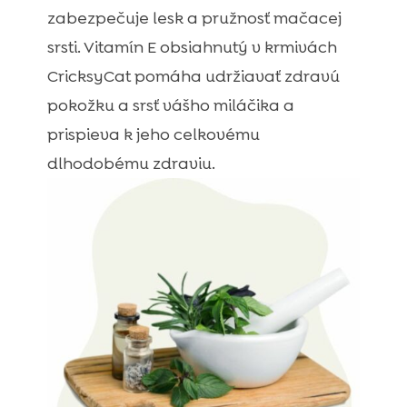
zabezpečuje lesk a pružnosť mačacej
srsti. Vitamín E obsiahnutý v krmivách
CricksyCat pomáha udržiavať zdravú
pokožku a srsť vášho miláčika a
prispieva k jeho celkovému
dlhodobému zdraviu.