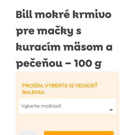
Bill mokré krmivo
pre mačky s
kuracím mäsom a
pečeňou – 100 g
PROSÍM, VYBERTE SI VEĽKOSŤ
BALENIA
množstvo