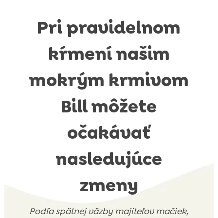
Pri pravidelnom
kŕmení našim
mokrým krmivom
Bill môžete
očakávať
nasledujúce
zmeny
Podľa spätnej väzby majiteľov mačiek,