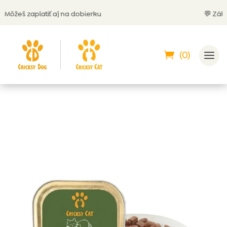
j na dobierku
💬 Zákaznícka podpora 2
(0)