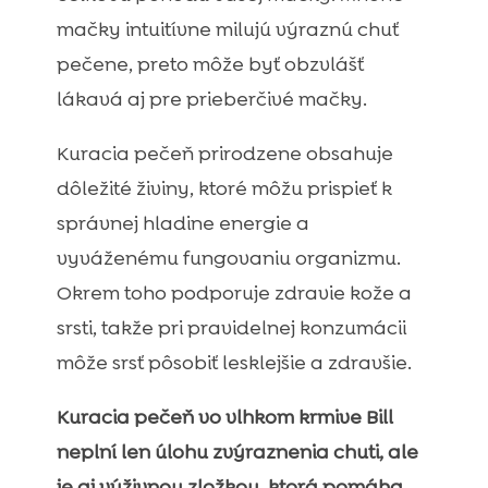
mačky intuitívne milujú výraznú chuť
pečene, preto môže byť obzvlášť
lákavá aj pre prieberčivé mačky.
Kuracia pečeň prirodzene obsahuje
dôležité živiny, ktoré môžu prispieť k
správnej hladine energie a
vyváženému fungovaniu organizmu.
Okrem toho podporuje zdravie kože a
srsti, takže pri pravidelnej konzumácii
môže srsť pôsobiť lesklejšie a zdravšie.
Kuracia pečeň vo vlhkom krmive Bill
neplní len úlohu zvýraznenia chuti, ale
je aj výživnou zložkou, ktorá pomáha