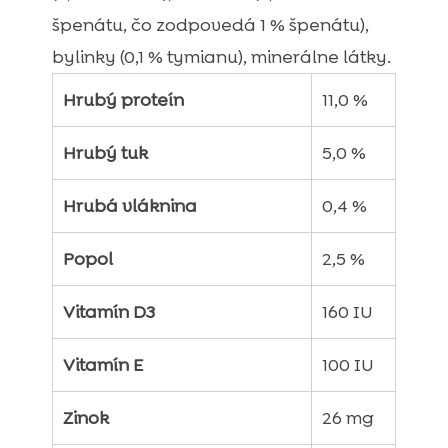
špenátu, čo zodpovedá 1 % špenátu),
bylinky (0,1 % tymianu), minerálne látky.
Hrubý proteín
11,0 %
Hrubý tuk
5,0 %
Hrubá vláknina
0,4 %
Popol
2,5 %
Vitamín D3
160 IU
Vitamín E
100 IU
Zinok
26 mg