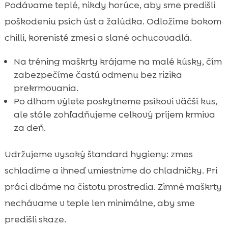
Podávame teplé, nikdy horúce, aby sme predišli
poškodeniu psích úst a žalúdka. Odložíme bokom
chilli, korenisté zmesi a slané ochucovadlá.
Na tréning maškrty krájame na malé kúsky, čím
zabezpečíme častú odmenu bez rizika
prekrmovania.
Po dlhom výlete poskytneme psíkovi väčší kus,
ale stále zohľadňujeme celkový príjem krmiva
za deň.
Udržujeme vysoký štandard hygieny: zmes
schladíme a ihneď umiestnime do chladničky. Pri
práci dbáme na čistotu prostredia. Zimné maškrty
nechávame v teple len minimálne, aby sme
predišli skaze.