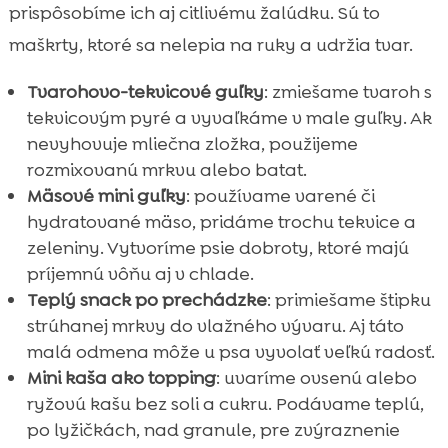
prispôsobíme ich aj citlivému žalúdku. Sú to
maškrty, ktoré sa nelepia na ruky a udržia tvar.
Tvarohovo-tekvicové guľky
: zmiešame tvaroh s
tekvicovým pyré a vyvaľkáme v male guľky. Ak
nevyhovuje mliečna zložka, použijeme
rozmixovanú mrkvu alebo batat.
Mäsové mini guľky
: používame varené či
hydratované mäso, pridáme trochu tekvice a
zeleniny. Vytvoríme psie dobroty, ktoré majú
príjemnú vôňu aj v chlade.
Teplý snack po prechádzke
: primiešame štipku
strúhanej mrkvy do vlažného vývaru. Aj táto
malá odmena môže u psa vyvolať veľkú radosť.
Mini kaša ako topping
: uvaríme ovsenú alebo
ryžovú kašu bez soli a cukru. Podávame teplú,
po lyžičkách, nad granule, pre zvýraznenie