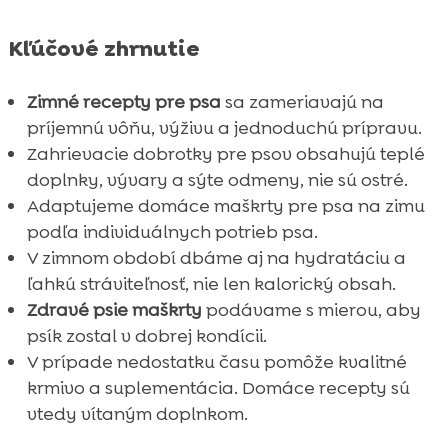
akurát a ako udržíme váhu
Kľúčové zhrnutie
Záver

FAQ

Zimné recepty pre psa
sa zameriavajú na
príjemnú vôňu, výživu a jednoduchú prípravu.
Zahrievacie dobrotky pre psov obsahujú teplé
doplnky, vývary a sýte odmeny, nie sú ostré.
Adaptujeme domáce maškrty pre psa na zimu
podľa individuálnych potrieb psa.
V zimnom období dbáme aj na hydratáciu a
ľahkú stráviteľnosť, nie len kalorický obsah.
Zdravé psie maškrty
podávame s mierou, aby
psík zostal v dobrej kondícii.
V prípade nedostatku času pomôže kvalitné
krmivo a suplementácia. Domáce recepty sú
vtedy vítaným doplnkom.