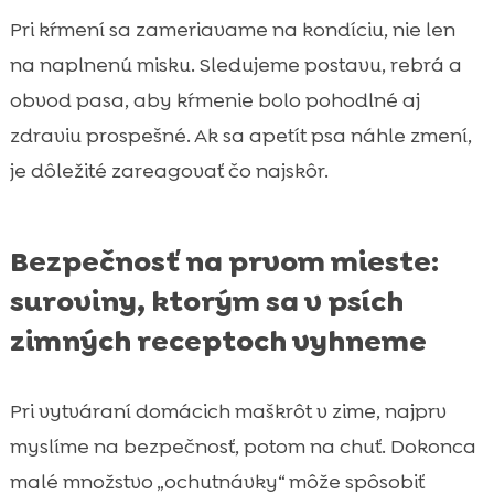
Pri kŕmení sa zameriavame na kondíciu, nie len
na naplnenú misku. Sledujeme postavu, rebrá a
obvod pasa, aby kŕmenie bolo pohodlné aj
zdraviu prospešné. Ak sa apetít psa náhle zmení,
je dôležité zareagovať čo najskôr.
Bezpečnosť na prvom mieste:
suroviny, ktorým sa v psích
zimných receptoch vyhneme
Pri vytváraní domácich maškrôt v zime, najprv
myslíme na bezpečnosť, potom na chuť. Dokonca
malé množstvo „ochutnávky“ môže spôsobiť