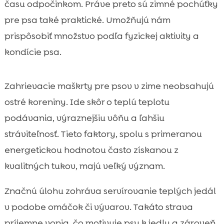
času odpočinkom. Práve preto sú zimné pochúťky
pre psa také praktické. Umožňujú nám
prispôsobiť množstvo podľa fyzickej aktivity a
kondície psa.
Zahrievacie maškrty pre psov v zime neobsahujú
ostré koreniny. Ide skôr o teplú teplotu
podávania, výraznejšiu vôňu a ľahšiu
stráviteľnosť. Tieto faktory, spolu s primeranou
energetickou hodnotou často získanou z
kvalitných tukov, majú veľký význam.
Značnú úlohu zohráva servírovanie teplých jedál
v podobe omáčok či vývarov. Takáto strava
príjemne vonia, čo motivuje psy k jedlu a zároveň