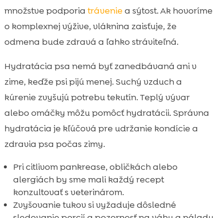
množstve podporia
trávenie
a sýtost. Ak hovoríme
o komplexnej výžive, vláknina zaisťuje, že
odmena bude zdravá a ľahko stráviteľná.
Hydratácia psa nemá byť zanedbávaná ani v
zime, keďže psi pijú menej. Suchý vzduch a
kúrenie zvyšujú potrebu tekutín. Teplý vývar
alebo omáčky môžu pomôcť hydratácii. Správna
hydratácia je kľúčová pre udržanie kondície a
zdravia psa počas zimy.
Pri citlivom pankrease, obličkách alebo
alergiách by sme mali každý recept
konzultovať s veterinárom.
Zvyšovanie tukov si vyžaduje dôsledné
sledovanie porcií a pozornosť na váhu a náladu