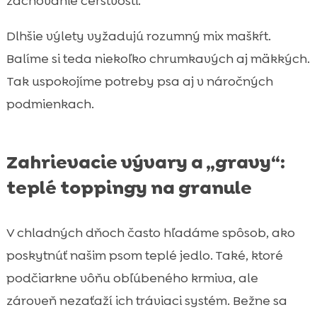
zachovanie čerstvosti.
Dlhšie výlety vyžadujú rozumný mix maškŕt.
Balíme si teda niekoľko chrumkavých aj mäkkých.
Tak uspokojíme potreby psa aj v náročných
podmienkach.
Zahrievacie vývary a „gravy“:
teplé toppingy na granule
V chladných dňoch často hľadáme spôsob, ako
poskytnúť našim psom teplé jedlo. Také, ktoré
podčiarkne vôňu obľúbeného krmiva, ale
zároveň nezaťaží ich tráviaci systém. Bežne sa