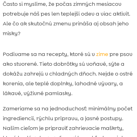
Prečo v zime pripravujeme psovi
Často si myslíme, že počas zimných mesiacov

zahrievacie maškrty
potrebuje náš pes len teplejší odev a viac aktivít.
Bezpečnosť na prvom mieste: suroviny,

Ale čo ak skutočnú zmenu prináša aj obsah jeho
ktorým sa v psích zimných receptoch
misky?
vyhneme
Výživové základy zimných maškŕt:

Podívame sa na recepty, ktoré sú v
zime
pre psov
bielkoviny, tuky, vláknina a hydratácia
ako stvorené. Tieto dobrôtky sú voňavé, sýte a
pes zima príprava zahrievacích maškŕt

Rýchle zimné recepty bez pečenia, ktoré
dokážu zahrejú v chladných dňoch. Nejde o ostré

stihneme za pár minút
korenia, ale teplé doplnky, lahodné vývary, a
Pečené sušienky pre psa: domáce zimné

lákavé, výživné pamlasky.
maškrty do vrecka
Zahrievacie vývary a „gravy“: teplé
Zameriame sa na jednoduchosť: minimálny počet

toppingy na granule
ingrediencií, rýchlu prípravu, a jasné postupy.
Voňavé zimné ingrediencie bezpečné pre

Naším cieľom je pripraviť zahrievacie maškrty,
psov (a prečo fungujú)