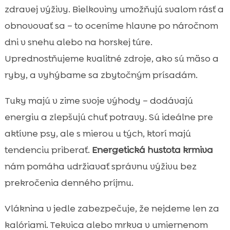
zdravej výživy. Bielkoviny umožňujú svalom rásť a
obnovovať sa – to oceníme hlavne po náročnom
dni v snehu alebo na horskej túre.
Uprednostňujeme kvalitné zdroje, ako sú mäso a
ryby, a vyhýbame sa zbytočným prísadám.
Tuky majú v zime svoje výhody – dodávajú
energiu a zlepšujú chuť potravy. Sú ideálne pre
aktívne psy, ale s mierou u tých, ktorí majú
tendenciu priberať.
Energetická hustota krmiva
nám pomáha udržiavať správnu výživu bez
prekročenia denného príjmu.
Vláknina v jedle zabezpečuje, že nejdeme len za
kalóriami. Tekvica alebo mrkva v umiernenom