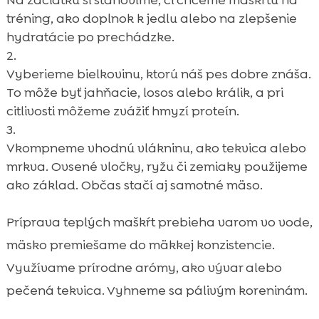
Na začiatku si stanovíme, či chceme maškrtu na
tréning, ako doplnok k jedlu alebo na zlepšenie
hydratácie po prechádzke.
Vyberieme bielkovinu, ktorú náš pes dobre znáša.
To môže byť jahňacie, losos alebo králik, a pri
citlivosti môžeme zvážiť hmyzí proteín.
Vkompneme vhodnú vlákninu, ako tekvica alebo
mrkva. Ovsené vločky, ryžu či zemiaky použijeme
ako základ. Občas stačí aj samotné mäso.
Príprava teplých maškŕt prebieha varom vo vode,
mäsko premiešame do mäkkej konzistencie.
Využívame prírodne arómy, ako vývar alebo
pečená tekvica. Vyhneme sa pálivým koreninám.