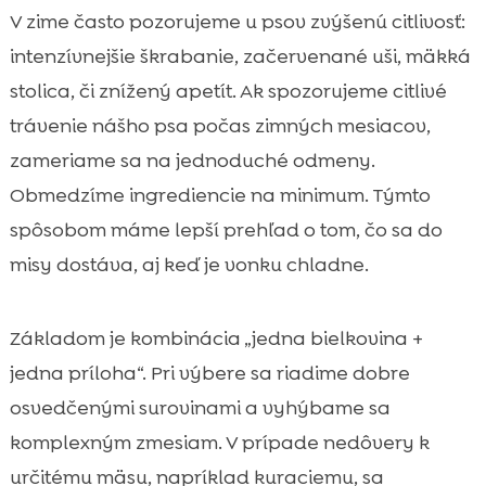
V zime často pozorujeme u psov zvýšenú citlivosť:
intenzívnejšie škrabanie, začervenané uši, mäkká
stolica, či znížený apetít. Ak spozorujeme citlivé
trávenie nášho psa počas zimných mesiacov,
zameriame sa na jednoduché odmeny.
Obmedzíme ingrediencie na minimum. Týmto
spôsobom máme lepší prehľad o tom, čo sa do
misy dostáva, aj keď je vonku chladne.
Základom je kombinácia „jedna bielkovina +
jedna príloha“. Pri výbere sa riadime dobre
osvedčenými surovinami a vyhýbame sa
komplexným zmesiam. V prípade nedôvery k
určitému mäsu, napríklad kuraciemu, sa