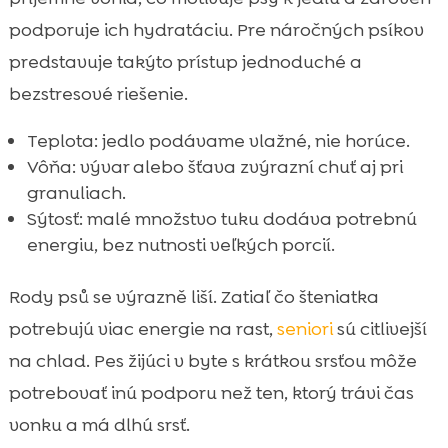
podporuje ich hydratáciu. Pre náročných psíkov
predstavuje takýto prístup jednoduché a
bezstresové riešenie.
Teplota: jedlo podávame vlažné, nie horúce.
Vôňa: vývar alebo šťava zvýrazní chuť aj pri
granuliach.
Sýtosť: malé množstvo tuku dodáva potrebnú
energiu, bez nutnosti veľkých porcií.
Rody psů se výrazně liší. Zatiaľ čo šteniatka
potrebujú viac energie na rast,
seniori
sú citlivejší
na chlad. Pes žijúci v byte s krátkou srsťou môže
potrebovať inú podporu než ten, ktorý trávi čas
vonku a má dlhú srsť.