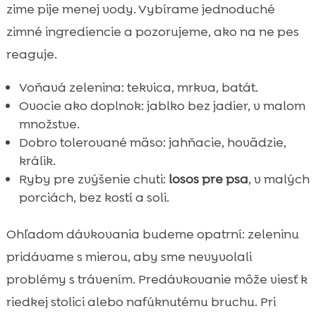
zime pije menej vody. Vybírame jednoduché
zimné ingrediencie a pozorujeme, ako na ne pes
reaguje.
Voňavá zelenina: tekvica, mrkva, batát.
Ovocie ako doplnok: jablko bez jadier, v malom
množstve.
Dobro tolerované mäso: jahňacie, hovädzie,
králik.
Ryby pre zvýšenie chuti:
losos pre psa
, v malých
porciách, bez kostí a soli.
Ohľadom dávkovania budeme opatrní: zeleninu
pridávame s mierou, aby sme nevyvolali
problémy s trávením. Predávkovanie môže viesť k
riedkej stolici alebo nafúknutému bruchu. Pri