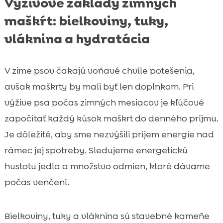
Výživové základy zimných
maškŕt: bielkoviny, tuky,
vláknina a hydratácia
V zime psov čakajú voňavé chvíle potešenia,
avšak maškrty by mali byť len doplnkom. Pri
výžive psa počas zimných mesiacov je kľúčové
započítať každý kúsok maškrt do denného príjmu.
Je dôležité, aby sme nezvýšili príjem energie nad
rámec jej spotreby. Sledujeme energetickú
hustotu jedla a množstvo odmien, ktoré dávame
počas venčení.
Bielkoviny, tuky a vláknina sú stavebné kameňe