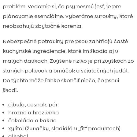
problém. Vedomie si, čo psy nesmú jesť, je pre
plánovanie esenciálne. Vyberáme suroviny, ktoré
neobsahujú zbytočné korenia.
Nebezpečné potraviny pre psov zahŕňajú časté
kuchynské ingrediencie, ktoré im škodia aj v
malých dávkach. Zvýšené riziko je pri zvyškoch zo
slaných polievok a omáčok a sviatočných jedál.
Do týchto môže ľahko skončiť niečo, čo psovi
škodí.
cibuľa, cesnak, pór
hrozno a hrozienka
čokoláda a kakao
xylitol (žuvačky, sladidlá v „fit“ produktoch)
alkohol