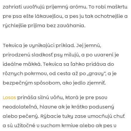
zahriatí uvoľňujú príjemný arómu. To robí maškrtu
pre psa ešte lákavejšou, a pes ju tak ochotnejšie a
rýchlejšie prijíma bez zaváhania.
Tekvica je vynikajúci príklad. Jej jemnú,
prirodzenú sladkosť psy milujú, a po uvarení je
ideálne mäkká. Tekvica sa ľahko pridáva do
rôznych pokrmov, od cesta až po „gravy“, a je
bezpečným spôsobom, ako jedlo zjemniť.
Losos
prináša silnú vôňu, ktorá je pre psov
neodolateľná, hlavne ak je krátko podusený
alebo pečený. Rýbacie tuky zase umocňujú chuť
a sú užitočné v suchom krmive alebo ak pes v