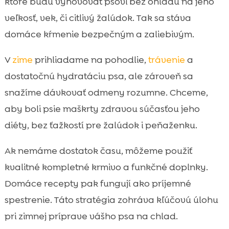
ktoré budú vyhovovať psovi bez ohľadu na jeho
Hypoalergénne zimné dobroty: keď náš

veľkosť, vek, či citlivý žalúdok. Tak sa stáva
pes citlivo reaguje
domáce kŕmenie bezpečným a zaliebivým.
CricksyDog ako skvelý základ zimného

kŕmenia: hypoalergénne, bez kuracieho
V
zime
prihliadame na pohodlie,
trávenie
a
mäsa a bez pšenice
dostatočnú hydratáciu psa, ale zároveň sa
Mäsové odmeny do zimy: MeatLover

snažíme dávkovať odmeny rozumne. Chceme,
maškrty ako čisté mäso
aby boli psie maškrty zdravou súčasťou jeho
Vitamíny a podpora kĺbov v zime: Twinky

pre aktívnych aj starších psov
diéty, bez ťažkostí pre žalúdok i peňaženku.
Zimná starostlivosť o labky a srsť: Chloé

Ak nemáme dostatok času, môžeme použiť
šampón a balzam na nos a labky
kvalitné kompletné krmivo a funkčné doplnky.
Zuby v zime: prečo sú Denty vegánske

dentálne tyčinky dôležité celoročne
Domáce recepty pak fungují ako príjemné
Ako maškrty správne skladujeme a
spestrenie. Táto stratégia zohráva kľúčovú úlohu

pripravíme dopredu
pri zimnej príprave vášho psa na chlad.
Zimný režim kŕmenia: koľko odmien je
