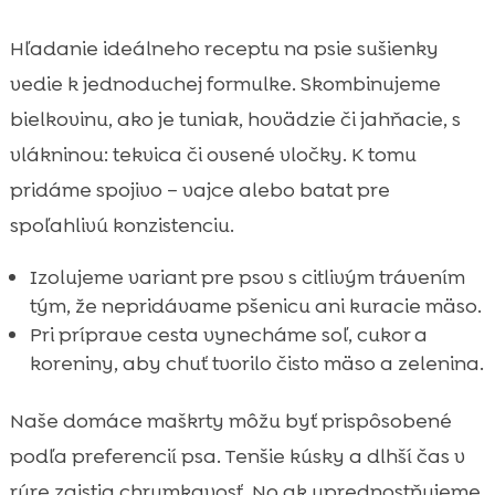
Hľadanie ideálneho receptu na psie sušienky
vedie k jednoduchej formulke. Skombinujeme
bielkovinu, ako je tuniak, hovädzie či jahňacie, s
vlákninou: tekvica či ovsené vločky. K tomu
pridáme spojivo – vajce alebo batat pre
spoľahlivú konzistenciu.
Izolujeme variant pre psov s citlivým trávením
tým, že nepridávame pšenicu ani kuracie mäso.
Pri príprave cesta vynecháme soľ, cukor a
koreniny, aby chuť tvorilo čisto mäso a zelenina.
Naše domáce maškrty môžu byť prispôsobené
podľa preferencií psa. Tenšie kúsky a dlhší čas v
rúre zaistia chrumkavosť. No ak uprednostňujeme