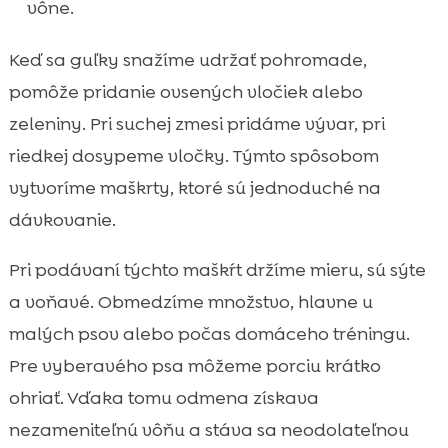
vône.
Keď sa guľky snažíme udržať pohromade,
pomôže pridanie ovsených vločiek alebo
zeleniny. Pri suchej zmesi pridáme vývar, pri
riedkej dosypeme vločky. Týmto spôsobom
vytvoríme maškrty, ktoré sú jednoduché na
dávkovanie.
Pri podávaní týchto maškŕt držíme mieru, sú sýte
a voňavé. Obmedzíme množstvo, hlavne u
malých psov alebo počas domáceho tréningu.
Pre vyberavého psa môžeme porciu krátko
ohriať. Vďaka tomu odmena získava
nezameniteľnú vôňu a stáva sa neodolateľnou