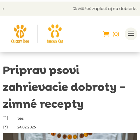
🤝 Môžeš zaplatiť aj na dobierku
(0)
Priprav psovi
zahrievacie dobroty –
zimné recepty
m
pes
}
24.02.2026