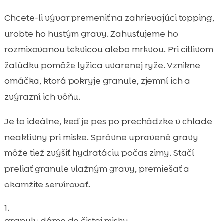
Chcete-li vývar premeniť na zahrievajúci topping,
urobte ho hustým gravy. Zahusťujeme ho
rozmixovanou tekvicou alebo mrkvou. Pri citlivom
žalúdku pomôže lyžica uvarenej ryže. Vznikne
omáčka, ktorá pokryje granule, zjemní ich a
zvýrazní ich vôňu.
Je to ideálne, keď je pes po prechádzke v chlade
neaktívny pri miske. Správne upravené gravy
môže tiež zvýšiť hydratáciu počas zimy. Stačí
preliať granule vlažným gravy, premiešať a
okamžite servírovať.
granuly dáme do čistej misky