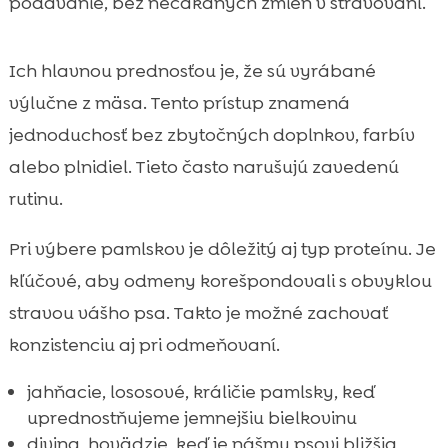
podávanie, bez nečakaných zmien v stravovaní.
Ich hlavnou prednosťou je, že sú vyrábané
výlučne z mäsa. Tento prístup znamená
jednoduchosť bez zbytočných doplnkov, farbív
alebo plnidiel. Tieto často narušujú zavedenú
rutinu.
Pri výbere pamlskov je dôležitý aj typ proteínu. Je
kľúčové, aby odmeny korešpondovali s obvyklou
stravou vášho psa. Takto je možné zachovať
konzistenciu aj pri odmeňovaní.
jahňacie, lososové, králičie pamlsky, keď
uprednostňujeme jemnejšiu bielkovinu
divina, hovädzie, keď je nášmu psovi bližšia