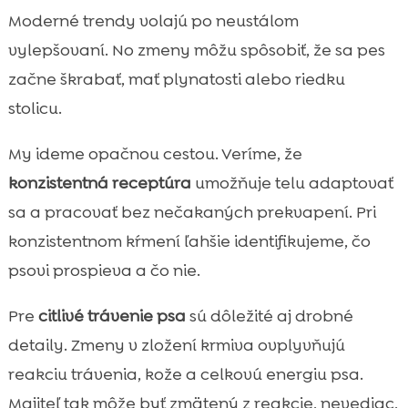
Prečo je konzistentná receptúra lepšia než
Moderné trendy volajú po neustálom

neustále „vylepšovanie“
vylepšovaní. No zmeny môžu spôsobiť, že sa pes
Ako spoznáme, že psovi konkrétne zloženie

začne škrabať, mať plynatosti alebo riedku
vyhovuje
stolicu.
stabilné trávenie ako cieľ: čo ho

najčastejšie narúša
My ideme opačnou cestou. Veríme, že
Prečo máme presne vyvážené pomery

konzistentná receptúra
umožňuje telu adaptovať
živín a nemeníme ich „podľa trendov“
sa a pracovať bez nečakaných prekvapení. Pri
Hypoalergénny prístup: keď menej zložiek

konzistentnom kŕmení ľahšie identifikujeme, čo
znamená viac istoty
psovi prospieva a čo nie.
CricksyDog krmivo pre psov: stabilná voľba

pre každodenné kŕmenie
Pre
citlivé trávenie psa
sú dôležité aj drobné
Chucky, Juliet a Ted: suché krmivo podľa

detaily. Zmeny v zložení krmiva ovplyvňujú
veľkosti a životnej fázy
reakciu trávenia, kože a celkovú energiu psa.
Ely mokré krmivo: keď chceme šetrnú

Majiteľ tak môže byť zmätený z reakcie, nevediac,
hydratáciu a chuť bez chaosu v miske