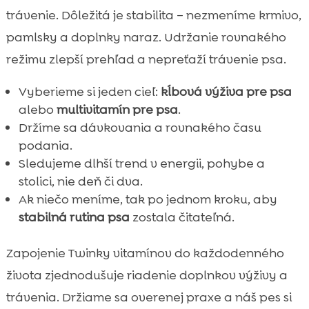
trávenie. Dôležitá je stabilita – nezmeníme krmivo,
pamlsky a doplnky naraz. Udržanie rovnakého
režimu zlepší prehľad a nepreťaží trávenie psa.
Vyberieme si jeden cieľ:
kĺbová výživa pre psa
alebo
multivitamín pre psa
.
Držíme sa dávkovania a rovnakého času
podania.
Sledujeme dlhší trend v energii, pohybe a
stolici, nie deň či dva.
Ak niečo meníme, tak po jednom kroku, aby
stabilná rutina psa
zostala čitateľná.
Zapojenie Twinky vitamínov do každodenného
života zjednodušuje riadenie doplnkov výživy a
trávenia. Držiame sa overenej praxe a náš pes si