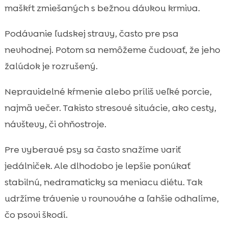
maškŕt zmiešaných s bežnou dávkou krmiva.
Podávanie ľudskej stravy, často pre psa
nevhodnej. Potom sa nemôžeme čudovať, že jeho
žalúdok je rozrušený.
Nepravidelné kŕmenie alebo príliš veľké porcie,
najmä večer. Takisto stresové situácie, ako cesty,
návštevy, či ohňostroje.
Pre vyberavé psy sa často snažíme variť
jedálniček. Ale dlhodobo je lepšie ponúkať
stabilnú, nedramaticky sa meniacu diétu. Tak
udržíme trávenie v rovnováhe a ľahšie odhalíme,
čo psovi škodí.