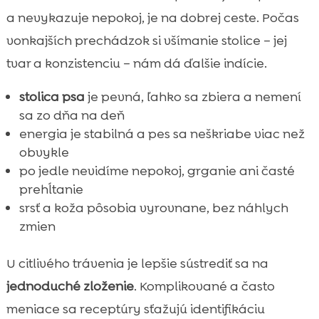
a nevykazuje nepokoj, je na dobrej ceste. Počas
vonkajších prechádzok si všímanie stolice – jej
tvar a konzistenciu – nám dá ďalšie indície.
stolica psa
je pevná, ľahko sa zbiera a nemení
sa zo dňa na deň
energia je stabilná a pes sa neškriabe viac než
obvykle
po jedle nevidíme nepokoj, grganie ani časté
prehĺtanie
srsť a koža pôsobia vyrovnane, bez náhlych
zmien
U citlivého trávenia je lepšie sústrediť sa na
jednoduché zloženie
. Komplikované a často
meniace sa receptúry sťažujú identifikáciu