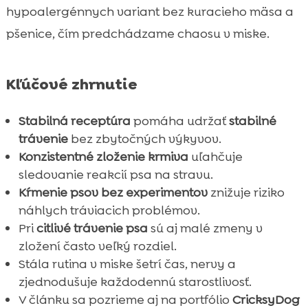
hypoalergénnych variant bez kuracieho mäsa a
pšenice, čím predchádzame chaosu v miske.
Kľúčové zhrnutie
Stabilná receptúra
pomáha udržať
stabilné
trávenie
bez zbytočných výkyvov.
Konzistentné zloženie krmiva
uľahčuje
sledovanie reakcií psa na stravu.
Kŕmenie psov bez experimentov
znižuje riziko
náhlych tráviacich problémov.
Pri
citlivé trávenie psa
sú aj malé zmeny v
zložení často veľký rozdiel.
Stála rutina v miske šetrí čas, nervy a
zjednodušuje každodennú starostlivosť.
V článku sa pozrieme aj na portfólio
CricksyDog