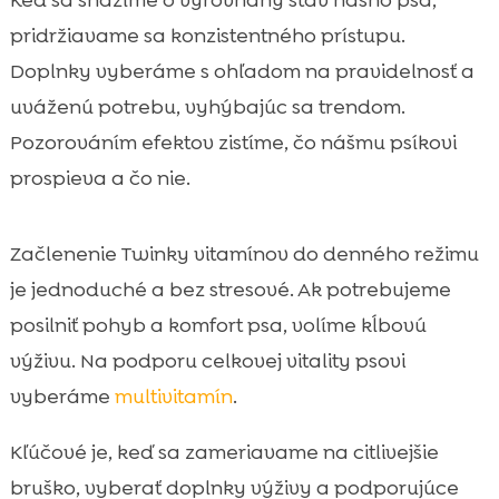
Keď sa snažíme o vyrovnaný stav nášho psa,
pridržiavame sa konzistentného prístupu.
Doplnky vyberáme s ohľadom na pravidelnosť a
uváženú potrebu, vyhýbajúc sa trendom.
Pozorováním efektov zistíme, čo nášmu psíkovi
prospieva a čo nie.
Začlenenie Twinky vitamínov do denného režimu
je jednoduché a bez stresové. Ak potrebujeme
posilniť pohyb a komfort psa, volíme kĺbovú
výživu. Na podporu celkovej vitality psovi
vyberáme
multivitamín
.
Kľúčové je, keď sa zameriavame na citlivejšie
bruško, vyberať doplnky výživy a podporujúce