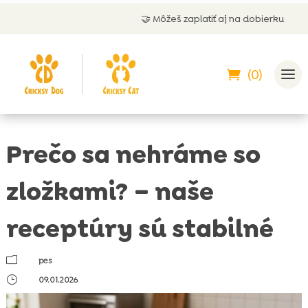
🤝 Môžeš zaplatiť aj na dobierku
(0)
Prečo sa nehráme so
zložkami? – naše
receptúry sú stabilné
m
pes
}
09.01.2026