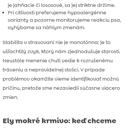
je jahňacie či lososové, sa jej striktne držíme.
Pri citlivosti preferujeme hypoalergénne
varianty a pozorne monitorujeme reakciu psa,
vyhýbame sa náhlym zmenám.
Stabilita v stravovaní nie je monotónna; je to
ušľachtilý zvyk, ktorý nám zjednodušuje starosti.
Neustále menenie chutí vedie k rozrušenému
tráveniu a nepravidelnej stolici. V prípade
problémov okamžite vieme identifikovať možnú
príčinu, pretože sme nezaviedli súčasne viacero
zmien.
Ely mokré krmivo: keď chceme