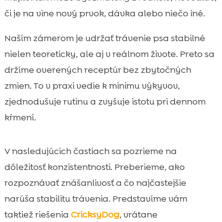
či je na vine nový prvok, dávka alebo niečo iné.
MeatLover pamlsky: odmena, ktorá nerobí

kompromisy v zložení
Naším zámerom je udržať trávenie psa stabilné
Twinky vitamíny: doplnky, ktoré ladíme k

nielen teoreticky, ale aj v reálnom živote. Preto sa
stabilnej rutine
držíme overených receptúr bez zbytočných
Starostlivosť pre citlivé psy: Chloé šampón a

balzam na ňufák a labky
zmien. To v praxi vedie k minimu výkyvov,
Mr. Easy a Denty: keď chceme pomôcť
zjednodušuje rutinu a zvyšuje istotu pri dennom

vyberavým psom a nezabudnúť na zuby
kŕmení.
Záver

FAQ

V nasledujúcich častiach sa pozrieme na
dôležitosť konzistentnosti. Preberieme, ako
rozpoznávať znášanlivosť a čo najčastejšie
narúša stabilitu trávenia. Predstavíme vám
taktiež riešenia
CricksyDog
, vrátane