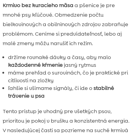
Krmivo bez kuracieho mäsa
a pšenice je pre
mnohé psy kľúčové. Obmedzenie počtu
bielkovinových a obilninových zdrojov zabraňuje
problémom. Ceníme si predvídateľnosť, lebo aj
malé zmeny môžu narušiť ich režim.
držíme rovnaké dávky a časy, aby malo
každodenné kŕmenie
jasný rytmus
máme prehľad o surovinách, čo je praktické pri
citlivosti na zložky
ľahšie si všímame signály, či ide o
stabilné
trávenie u psa
Tento prístup je vhodný pre všetkých psov,
prioritou je pokoj v brušku a konzistentná energia.
V nasledujúcej časti sa pozrieme na suché krmivá