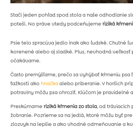
Stačí jeden pohľad spod stola a naše odhodlanie sl
poteší. No práve vtedy podceňujeme
riziká kŕmeni
Psie telo spracúva jedlo inak ako ľudské. Chutné ľu
korenené alebo aj sladké. Plus, nevhodná veľkosť
očakávame.
Často premýšľame, prečo sa vyhýbať kŕmeniu psa 
ťažkostí ako
hnačka
alebo priberanie. V horších pr
potraviny môžu psa ohroziť. Klúčom je pravidelné 
Preskúmame
riziká kŕmenia zo stola
, od tráviacic
žobranie. Pozrieme sa na jedlá, ktoré môžu byť p
zlozvyk na lepšie a ako vhodné odmeňovanie a kv