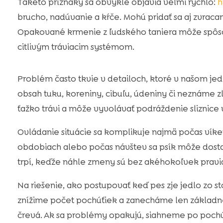
Takéto príznaky sa obvykle objavia veľmi rýchlo:
h
brucho, nadúvanie a kŕče. Mohú pridať sa aj zvrac
Opakované krmenie z ľudského taniera môže spôso
citlivým tráviacim systémom.
Problém často tkvie v detailoch, ktoré v našom je
obsah tuku, koreniny, cibuľu, údeniny či neznáme zl
ťažko trávi a môže vyvolávať podráždenie sliznice 
Ovládanie situácie sa komplikuje najmä počas víke
obdobiach alebo počas návštev sa psík môže dostať
trpí, keďže náhle zmeny sú bez akéhokoľvek pravi
Na riešenie, ako postupovať keď pes zje jedlo zo s
znížime počet pochúťiek a zanecháme len základné 
črevá. Ak sa problémy opakujú, siahneme po pochúť