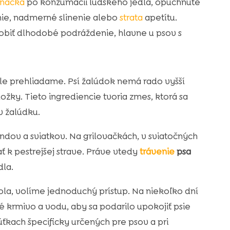
načka
po konzumácii ľudského jedla, opuchnuté
anie, nadmerné slinenie alebo
strata
apetítu.
biť dlhodobé podráždenie, hlavne u psov s
dle prehliadame. Psí žalúdok nemá rado vyšší
ožky. Tieto ingrediencie tvoria zmes, ktorá sa
v žalúdku.
ndov a sviatkov. Na grilovačkách, v sviatočných
 k pestrejšej strave. Práve vtedy
trávenie
psa
dla.
tola, volíme jednoduchý prístup. Na niekoľko dní
krmivo a vodu, aby sa podarilo upokojiť psie
kach špecificky určených pre psov a pri