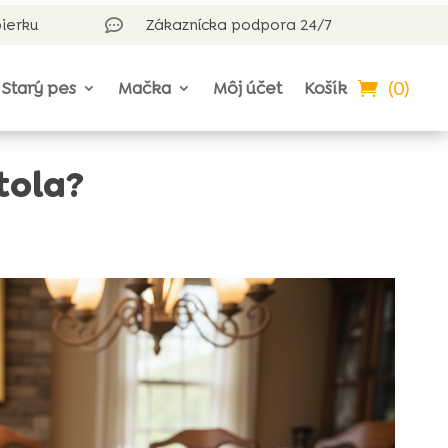
bierku
Zákaznícka podpora 24/7

(0)
Starý pes
Mačka
Môj účet
Košík
tola?