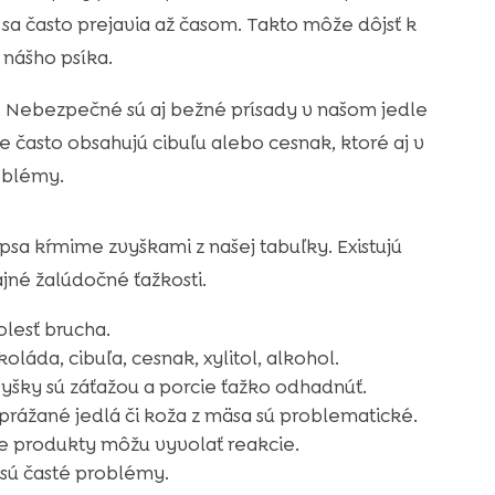
 sa často prejavia až časom. Takto môže dôjsť k
 nášho psíka.
a. Nebezpečné sú aj bežné prísady v našom jedle
 často obsahujú cibuľu alebo cesnak, ktoré aj v
oblémy.
psa kŕmime zvyškami z našej tabuľky. Existujú
jné žalúdočné ťažkosti.
olesť brucha.
láda, cibuľa, cesnak, xylitol, alkohol.
yšky sú záťažou a porcie ťažko odhadnúť.
rážané jedlá či koža z mäsa sú problematické.
ne produkty môžu vyvolať reakcie.
 sú časté problémy.