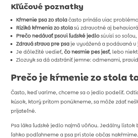
Kľúčové poznatky
Kŕmenie psa zo stola
často prináša viac problémo
Riziká kŕmenia zo stola
sú zdravotné aj behaviorá
Prečo nedávať psovi ľudské jedlo
súvisí so soľou
Zdravá strava pre psa
je vyvážená a podávaná v 
Je dôležité vedieť,
čo nesmie pes jesť
, lebo niek
Zlozvyk sa dá odstrániť jemne: odmenami, prav
Prečo je kŕmenie zo stola t
Často, keď varíme, chceme sa o jedlo podeliť. Odti
kúsok, ktorý pritom ponúkneme, sa môže zdať neškod
prijateľné.
Psa láka ľudské jedlo najmä vôňou. Jedálny lístok b
ľahko podľahneme a psa pri stole občas nakŕmime