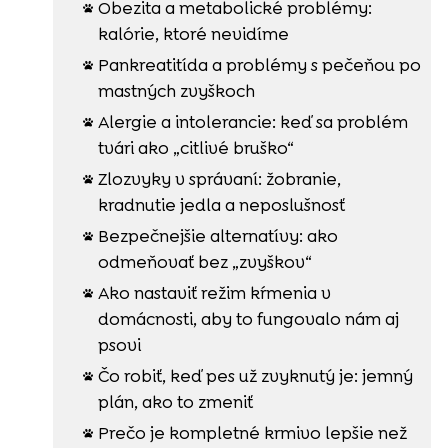
Obezita a metabolické problémy:

kalórie, ktoré nevidíme
Pankreatitída a problémy s pečeňou po

mastných zvyškoch
Alergie a intolerancie: keď sa problém

tvári ako „citlivé bruško“
Zlozvyky v správaní: žobranie,

kradnutie jedla a neposlušnosť
Bezpečnejšie alternatívy: ako

odmeňovať bez „zvyškov“
Ako nastaviť režim kŕmenia v

domácnosti, aby to fungovalo nám aj
psovi
Čo robiť, keď pes už zvyknutý je: jemný

plán, ako to zmeniť
Prečo je kompletné krmivo lepšie než
