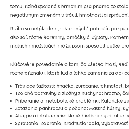
tomu, riziká spojené s kŕmením psa priamo zo stola
negatívnym zmenám v trávii, hmotnosti aj správaní
Riziko sa netýka len „zakázaných“ potravín pre ps
ako soľ, rôzne koreniny, omáčky či vývary. Pomerne
malých množstvách môžu psom spôsobiť veľké pr
Kľúčové je povedomie o tom, čo všetko hrozí, keď 
rôzne príznaky, ktoré ľudia ľahko zamenia za obyča
Tráviace ťažkosti: hnačka, zvracanie, plynatosť, b
Toxické potraviny a zložky z kuchyne: hrozno, čoko
Priberanie a metabolické problémy: Kalorické zv
Zaťaženie pankreasu a pečene: Mastné kúsky, vyp
Alergie a intolerancie: Nové bielkoviny či mlieč
Správanie: Žobranie, kradnutie jedla, vyberavosť