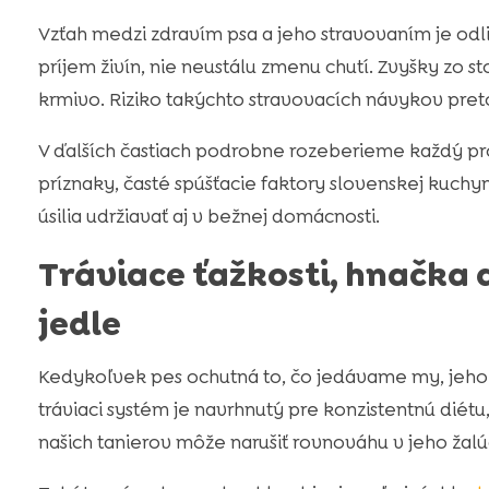
Vzťah medzi zdravím psa a jeho stravovaním je odli
príjem živín, nie neustálu zmenu chutí. Zvyšky zo 
krmivo. Riziko takýchto stravovacích návykov pret
V ďalších častiach podrobne rozeberieme každý pr
príznaky, časté spúšťacie faktory slovenskej kuchy
úsilia udržiavať aj v bežnej domácnosti.
Tráviace ťažkosti, hnačka
jedle
Kedykoľvek pes ochutná to, čo jedávame my, jeho
tráviaci systém je navrhnutý pre konzistentnú diét
našich tanierov môže narušiť rovnováhu v jeho ža