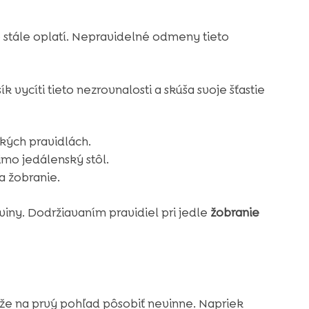
o stále oplatí. Nepravidelné odmeny tieto
k vycíti tieto nezrovnalosti a skúša svoje šťastie
kých pravidlách.
o jedálenský stôl.
a žobranie.
iny. Dodržiavaním pravidiel pri jedle
žobranie
e na prvý pohľad pôsobiť nevinne. Napriek