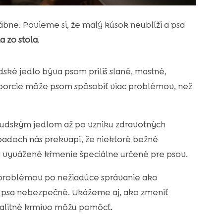
ábne. Povieme si, že malý kúsok neublíži a psa
a zo stola
.
dské jedlo býva psom príliš slané, mastné,
 porcie môže psom spôsobiť viac problémov, než
ľudským jedlom až po vzniku zdravotných
ípadoch nás prekvapí, že niektoré bežné
a vyvážené kŕmenie špeciálne určené pre psov.
h problémov po nežiadúce správanie ako
re psa nebezpečné. Ukážeme aj, ako zmeniť
alitné krmivo môžu pomôcť.