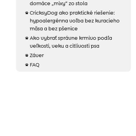
domáce „mixy“ zo stola
CricksyDog ako praktické riešenie:

hypoalergénna voľba bez kuracieho
mäsa a bez pšenice
Ako vybrať správne krmivo podľa

veľkosti, veku a citlivosti psa
Záver

FAQ
