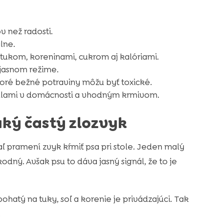
v než radosti.
lne.
, tukom, koreninami, cukrom aj kalóriami.
jasnom režime.
toré bežné potraviny môžu byť toxické.
idlami v domácnosti a vhodným krmivom.
aký častý zlozvyk
aľ pramení zvyk kŕmiť psa pri stole. Jeden malý
ný. Avšak psu to dáva jasný signál, že to je
ohatý na tuky, soľ a korenie je privádzajúci. Tak
.