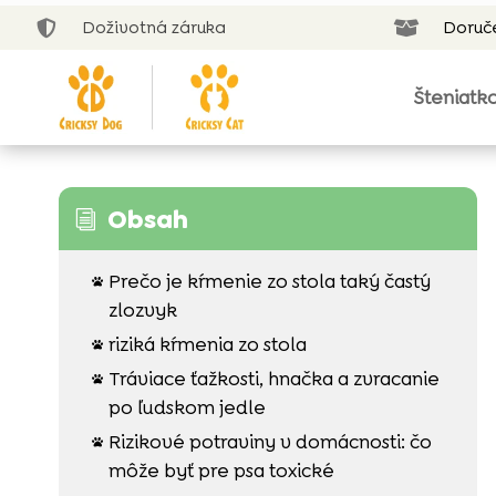
Doživotná záruka
Doruč


Šteniatk
Obsah
i
Prečo je kŕmenie zo stola taký častý

zlozvyk
riziká kŕmenia zo stola

Tráviace ťažkosti, hnačka a zvracanie

po ľudskom jedle
Rizikové potraviny v domácnosti: čo

môže byť pre psa toxické