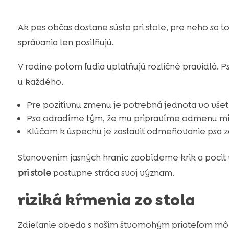
Ak pes občas dostane sústo pri stole, pre neho sa t
správania len posilňujú.
V rodine potom ľudia uplatňujú rozličné pravidlá. Psí
u každého.
Pre pozitívnu zmenu je potrebná jednota vo všet
Psa odradíme tým, že mu pripravíme odmenu mim
Klúčom k úspechu je zastaviť odmeňovanie psa z
Stanovením jasných hraníc zaobídeme krik a pocit v
pri stole
postupne stráca svoj význam.
riziká kŕmenia zo stola
Zdieľanie obeda s naším štvornohým priateľom môž