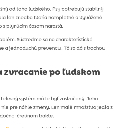
šný od toho ľudského. Psy potrebujú stabilný
stola len zriedka tvoria kompletné a vyvážené
o s plynúcim časom narastá.
oblém. Sústreďme sa na charakteristické
ne a jednoduchú prevenciu. Tá sa dá s trochou
 a zvracanie po ľudskom
 telesný systém môže byť zaskočený. Jeho
u, nie pre náhle zmeny. Len malé množstvo jedla z
lúdočno-črevnom trakte.