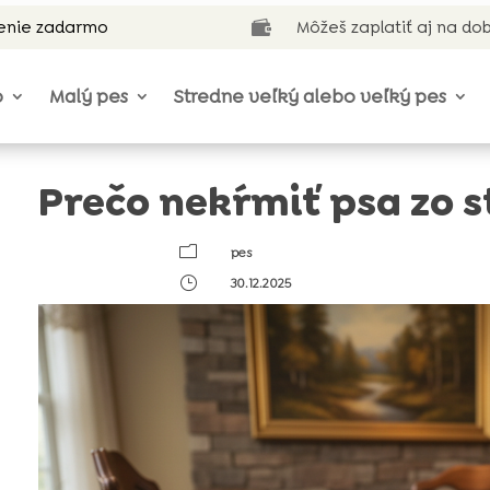
enie zadarmo
Môžeš zaplatiť aj na do

o
Malý pes
Stredne veľký alebo veľký pes
Prečo nekŕmiť psa zo s
m
pes
}
30.12.2025