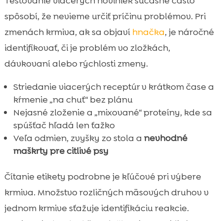
Testovanie viacerých noviniek súčasne často
spôsobí, že nevieme určiť príčinu problémov. Pri
zmenách krmiva, ak sa objaví
hnačka
, je náročné
identifikovať, či je problém vo zložkách,
dávkovaní alebo rýchlosti zmeny.
Striedanie viacerých receptúr v krátkom čase a
kŕmenie „na chuť“ bez plánu
Nejasné zloženie a „mixované“ proteíny, kde sa
spúšťač hľadá len ťažko
Veľa odmien, zvyšky zo stola a
nevhodné
maškrty pre citlivé psy
Čítanie etikety podrobne je kľúčové pri výbere
krmiva. Množstvo rozličných mäsových druhov v
jednom krmive sťažuje identifikáciu reakcie.