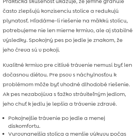
Praktická skúsenosť ukazuje, že jemné granule
často zlepšujú konzisenciu stolice a redukujú
plynatosť. Hľadáme-li riešenie na mäkkú stolicu,
potrebujeme nie len mierne krmivo, ale aj stabilné
výsledky. Spokojný pes po jedle je znakom, že
jeho čreva sú v pokoji.
Kvalitné krmivo pre citlivé trávenie nemusí byť len
dočasnou diétou. Pre psov s náchylnosťou k
problémom môže byť vhodné dlhodobé riešenie.
Ak pes nezabojúva s ťažko stráviteľným jedlom,
jeho chuť k jedlu je lepšia a trávenie zdravé.
Pokojnejšie trávenie po jedle a menej
diskomfortu.
Vyrovnanejšia stolica a menšie výkyvy počas