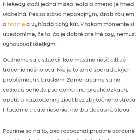
Prečo majú citlivé psy špeciálne potreby pri
Niekedy stačí jedna miska jedla a zmena je hneď

kŕmení
viditeľná. Pes sa stáva nepokojným, stratí záujem
Ako rozoznáme citlivé trávenie a kedy

o
hranie
a vyhľadá tichý kút. V takom momente si
spozornieť
uvedomíme, že to, čo je dobré pre iné psy, nemusí
žalúdku priateľské krmivo pre psa a jeho

vyhovovať všetkým.
hlavné výhody
Hypoalergénne krmivo vs. „sensitive“: aký je

Ocitneme sa v situácii, kde musíme riešiť citlivé
rozdiel
trávenie nášho psa. Nie je to len o sporadických
Kľúčové zložky, ktoré podporujú žalúdok a

problémoch s bruškom. Zameriavame sa na
črevá
celkovú pohodu psa doma i na prechádzkach,
Najčastejšie chyby pri výbere krmiva pre

apetít a každodenný život bez zbytočného stresu.
citlivého psa
Hľadáme trvalé riešenie, nie iba dočasnú úľavu.
Správny prechod na nové krmivo bez

tráviaceho stresu
Režim kŕmenia a porcie pre lepšie trávenie

Pozrime sa na to, ako rozpoznať prvotné varovné
CricksyDog ako voľba pre citlivé psy: bez
