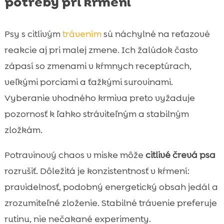
potreby pri kŕmení
Psy s citlivým
trávením
sú náchylné na reťazové
reakcie aj pri malej zmene. Ich žalúdok často
zápasí so zmenami v kŕmnych receptúrach,
veľkými porciami a ťažkými surovinami.
Vyberanie vhodného krmiva preto vyžaduje
pozornosť k ľahko stráviteľným a stabilným
zložkám.
Potravinový chaos v miske môže
citlivé črevá psa
rozrušiť. Dôležitá je konzistentnosť v kŕmení:
pravidelnosť, podobný energetický obsah jedál a
zrozumiteľné zloženie. Stabilné trávenie preferuje
rutinu, nie nečakané experimenty.