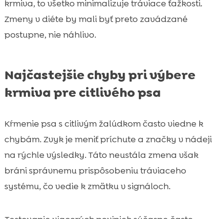
krmiva, to všetko minimalizuje tráviace ťažkosti.
Zmeny v diéte by mali byť preto zavádzané
postupne, nie náhlivo.
Najčastejšie chyby pri výbere
krmiva pre citlivého psa
Kŕmenie psa s citlivým žalúdkom často viedne k
chybám. Zvyk je meniť príchute a značky v nádeji
na rýchle výsledky. Táto neustála zmena však
bráni správnemu prispôsobeniu tráviaceho
systému, čo vedie k zmätku v signáloch.