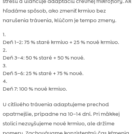
stresu a uľahčuje adaptáciu črevnej mikroflóry. Ak
hľadáme spôsob, ako zmeniť krmivo bez
narušenia trávenia, klúčom je tempo zmeny.
Deň 1–2: 75 % staré krmivo + 25 % nové krmivo.
Deň 3–4: 50 % staré + 50 % nové.
Deň 5–6: 25 % staré + 75 % nové.
Deň 7: 100 % nové krmivo.
U citlivého trávenia adaptujeme prechod
opatrnejšie, prípadne na 10–14 dní. Pri mäkkej
stolici nezvyšujeme nové krmivo, ale držíme
pomery. Zachovávame konzistentný čas kŕmenia