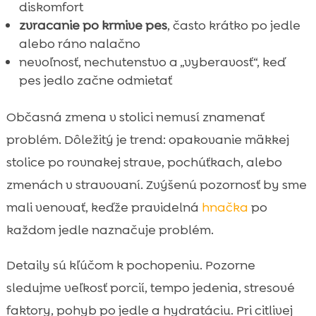
diskomfort
zvracanie po krmive pes
, často krátko po jedle
alebo ráno nalačno
nevoľnosť, nechutenstvo a „vyberavosť“, keď
pes jedlo začne odmietať
Občasná zmena v stolici nemusí znamenať
problém. Dôležitý je trend: opakovanie mäkkej
stolice po rovnakej strave, pochúťkach, alebo
zmenách v stravovaní. Zvýšenú pozornosť by sme
mali venovať, keďže pravidelná
hnačka
po
každom jedle naznačuje problém.
Detaily sú kľúčom k pochopeniu. Pozorne
sledujme veľkosť porcií, tempo jedenia, stresové
faktory, pohyb po jedle a hydratáciu. Pri citlivej