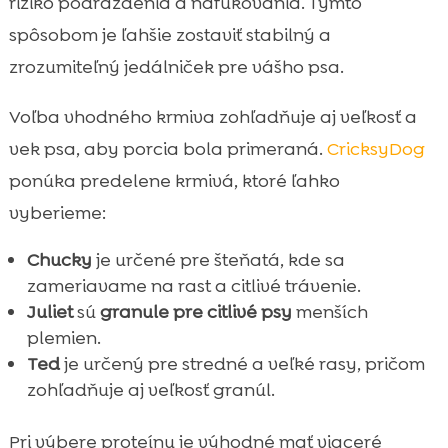
riziko podráždenia a nafukovania. Týmto
spôsobom je ľahšie zostaviť stabilný a
zrozumiteľný jedálniček pre vášho psa.
Voľba vhodného krmiva zohľadňuje aj veľkosť a
vek psa, aby porcia bola primeraná.
CricksyDog
ponúka predelene krmivá, ktoré ľahko
vyberieme:
Chucky
je určené pre šteňatá, kde sa
zameriavame na rast a citlivé trávenie.
Juliet
sú
granule pre citlivé psy
menších
plemien.
Ted
je určený pre stredné a veľké rasy, pričom
zohľadňuje aj veľkosť granúl.
Pri výbere proteínu je výhodné mať viaceré