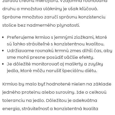
zdravú črevnú mikroflóru. Vzájomná rovnováha
druhu a množstva vlákniny je však kľúčová.
Správne množstvo zaručí správnu konzistenciu
stolice bez nadmerného plynatosti.
Preferujeme krmivo s jemnými zložkami, ktoré
sú ľahko stráviteľné s konzistentnou kvalitou.
Udržiavame rovnakú krmnú zmes dlhší čas, aby
sme mohli presne posúdiť väčšie efekty.
Je dôležité monitorovať aj maškrty a zvyšky
jedla, ktoré môžu narušiť špeciálnu diétu.
Krmivo by malo byť hodnotené nielen na základe
jedného proteínu alebo suroviny. Ide o celkovú
toleranciu na jedlo. Dôležitou je adekvátna
energia, stráviteľnosť a konzistentná kvalita