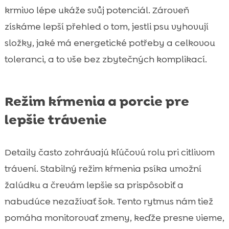
krmivo lépe ukáže svůj potenciál. Zároveň
získáme lepší přehled o tom, jestli psu vyhovují
složky, jaké má energetické potřeby a celkovou
toleranci, a to vše bez zbytečných komplikací.
Režim kŕmenia a porcie pre
lepšie trávenie
Detaily často zohrávajú kľúčovú rolu pri citlivom
trávení. Stabilný režim kŕmenia psíka umožní
žalúdku a črevám lepšie sa prispôsobiť a
nabudúce nezažívať šok. Tento rytmus nám tiež
pomáha monitorovať zmeny, keďže presne vieme,