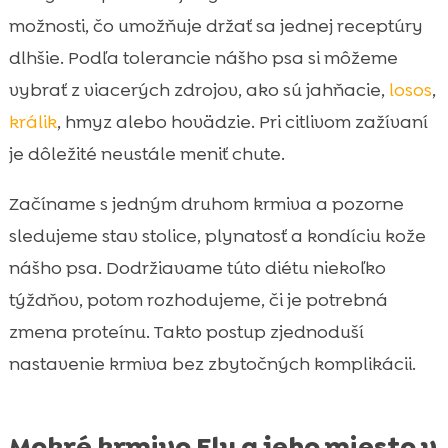
možnosti, čo umožňuje držať sa jednej receptúry
dlhšie. Podľa tolerancie nášho psa si môžeme
vybrať z viacerých zdrojov, ako sú jahňacie,
losos
,
králik
, hmyz alebo hovädzie. Pri citlivom zažívaní
je dôležité neustále meniť chute.
Začíname s jedným druhom krmiva a pozorne
sledujeme stav stolice, plynatosť a kondíciu kože
nášho psa. Dodržiavame túto diétu niekoľko
týždňov, potom rozhodujeme, či je potrebná
zmena proteínu. Takto postup zjednoduší
nastavenie krmiva bez zbytočných komplikácii.
Mokré krmivo Ely a jeho miesto v