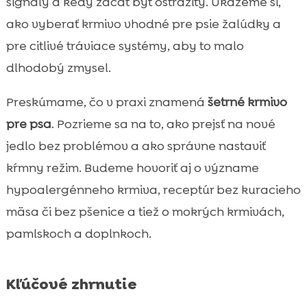
signály a kedy začať byť ostražitý. Ukážeme si,
kuracieho mäsa a bez pšenice
ako vyberať krmivo vhodné pre psie žalúdky a
Mokré krmivo Ely a jeho miesto v jedálničku

pre citlivé tráviace systémy, aby to malo
citlivých psov
dlhodobý zmysel.
Pamlsky bez výčitiek: MeatLover ako 100 %

mäsová odmena
Preskúmame, čo v praxi znamená
šetrné krmivo
Doplnky a starostlivosť pre citlivých psov:

pre psa
. Pozrieme sa na to, ako prejsť na nové
Twinky, Chloé, Mr. Easy a Denty
jedlo bez problémov a ako správne nastaviť
Záver

kŕmny režim. Budeme hovoriť aj o význame
FAQ

hypoalergénneho krmiva, receptúr bez kuracieho
mäsa či bez pšenice a tiež o mokrých krmivách,
pamlskoch a doplnkoch.
Kľúčové zhrnutie