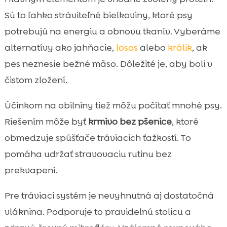
Sú to ľahko stráviteľné bielkoviny, ktoré psy
potrebujú na energiu a obnovu tkanív. Vyberáme
alternatívy ako jahňacie,
losos
alebo
králik
, ak
pes neznesie bežné mäso. Dôležité je, aby boli v
čistom zložení.
Účinkom na obilniny tiež môžu počítať mnohé psy.
Riešením môže byť
krmivo bez pšenice
, ktoré
obmedzuje spúšťače tráviacich ťažkostí. To
pomáha udržať stravovaciu rutinu bez
prekvapení.
Pre tráviaci systém je nevyhnutná aj dostatočná
vláknina. Podporuje to pravidelnú stolicu a