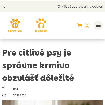
🤝 Môžeš zaplatiť aj na dobierku
(0)
Pre citlivé psy je
správne krmivo
obzvlášť dôležité
m
pes
}
30.12.2025