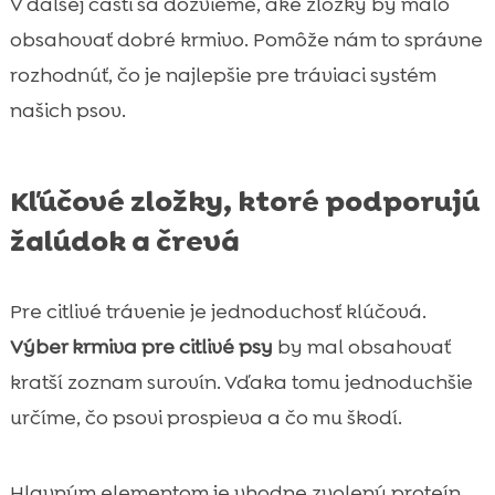
V ďalšej časti sa dozvieme, aké zložky by malo
obsahovať dobré krmivo. Pomôže nám to správne
rozhodnúť, čo je najlepšie pre tráviaci systém
našich psov.
Kľúčové zložky, ktoré podporujú
žalúdok a črevá
Pre citlivé trávenie je jednoduchosť klúčová.
Výber krmiva pre citlivé psy
by mal obsahovať
kratší zoznam surovín. Vďaka tomu jednoduchšie
určíme, čo psovi prospieva a čo mu škodí.
Hlavným elementom je vhodne zvolený proteín.