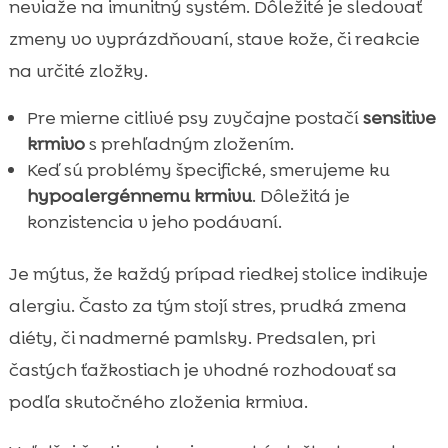
neviaže na imunitný systém. Dôležité je sledovať
zmeny vo vyprázdňovaní, stave kože, či reakcie
na určité zložky.
Pre mierne citlivé psy zvyčajne postačí
sensitive
krmivo
s prehľadným zložením.
Keď sú problémy špecifické, smerujeme ku
hypoalergénnemu krmivu
. Dôležitá je
konzistencia v jeho podávaní.
Je mýtus, že každý prípad riedkej stolice indikuje
alergiu. Často za tým stojí stres, prudká zmena
diéty, či nadmerné pamlsky. Predsalen, pri
častých ťažkostiach je vhodné rozhodovať sa
podľa skutočného zloženia krmiva.