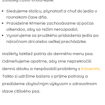
žalúdky často vhodnejšie.
Sledujeme stolicu, plynatosť a chuť do jedla v
rovnakom čase dňa.
Pravidelné kŕmenie zachovávame aj počas
víkendov, aby sa režim nerozpadol.
Vyvarujeme sa prudkého pridadenia jedla po
náročnom dni alebo veľkej prechádzke.
Maškrty taktiež patria do denného menu psa.
Odmeňujeme opatrne, aby sme neprekročili
dennú dávku a nespôsobili problémy s
trávením
.
Takto si udržíme balans v príjme potravy a
predídeme zbytočným výkyvom v zdravotnom
stave citlivého psa.