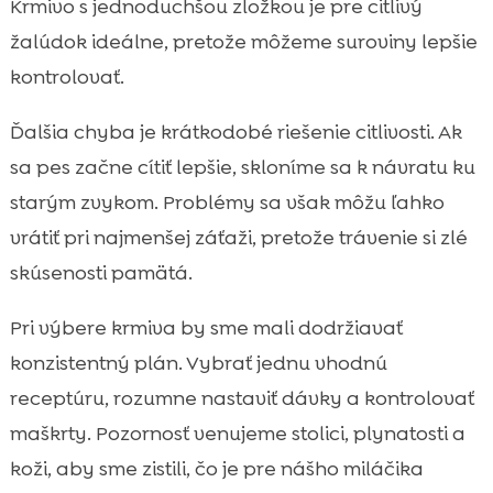
Krmivo s jednoduchšou zložkou je pre citlivý
žalúdok ideálne, pretože môžeme suroviny lepšie
kontrolovať.
Ďalšia chyba je krátkodobé riešenie citlivosti. Ak
sa pes začne cítiť lepšie, skloníme sa k návratu ku
starým zvykom. Problémy sa však môžu ľahko
vrátiť pri najmenšej záťaži, pretože trávenie si zlé
skúsenosti pamätá.
Pri výbere krmiva by sme mali dodržiavať
konzistentný plán. Vybrať jednu vhodnú
receptúru, rozumne nastaviť dávky a kontrolovať
maškrty. Pozornosť venujeme stolici, plynatosti a
koži, aby sme zistili, čo je pre nášho miláčika