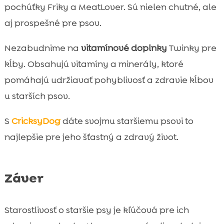
pochúťky Friky a MeatLover. Sú nielen chutné, ale
aj prospešné pre psov.
Nezabudnime na
vitamínové doplnky
Twinky pre
kĺby. Obsahujú vitamíny a minerály, ktoré
pomáhajú udržiavať pohyblivosť a zdravie kĺbov
u starších psov.
S
CricksyDog
dáte svojmu staršiemu psovi to
najlepšie pre jeho šťastný a zdravý život.
Záver
Starostlivosť o staršie psy je kľúčová pre ich