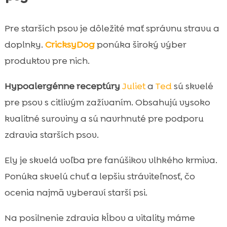
Pre starších psov je dôležité mať správnu stravu a
doplnky.
CricksyDog
ponúka široký výber
produktov pre nich.
Hypoalergénne receptúry
Juliet
a
Ted
sú skvelé
pre psov s citlivým zažívaním. Obsahujú vysoko
kvalitné suroviny a sú navrhnuté pre podporu
zdravia starších psov.
Ely je skvelá voľba pre fanúšikov vlhkého krmiva.
Ponúka skvelú chuť a lepšiu stráviteľnosť, čo
ocenia najmä vyberaví starší psi.
Na posilnenie zdravia kĺbov a vitality máme