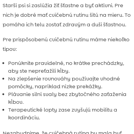
Starší psi si zaslúžia žiť šťastne a byť aktívni. Pre
nich je dobré mať cvičebnú rutinu šitú na mieru. To
pomáha ich telu zostať zdravým a duši šťastnou.
Pre prispôsobenú cvičebnú rutinu máme niekoľko
tipov:
Ponúknite pravidelné, no krátke prechádzky,
aby ste nepreťažili kĺby.
Na zlepšenie rovnováhy používajte vhodné
pomôcky, napríklad nízke prekážky.
Plávanie silní svaly bez zbytočného zaťaženia
kĺbov.
Terapeutické lopty zase zvyšujú mobilitu a
koordináciu.
Nezabudnime, že cvičebná rutina by mala byť