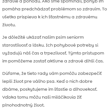
zdravie a pohodu. Ako sme spomínali, pohyb im
pomáha predchádzať problémom so zdravím. To
všetko prispieva k ich šťastnému a zdravému
životu.
Je dôležité ukázať našim psím seniorm
starostlivosť a lásku. Ich pohybové potreby si
vyžadujú náš čas a trpezlivosť. Týmto prístupom
im pomôžeme zostať aktívne a zdravé dlhší čas.
Dúfame, že tieto rady vám pomôžu zabezpečiť
lepší život pre vášho psa. Keď o nich dobre
dbáme, poskytujeme im šťastie a dlhovekosť.
Vďaka tomu môžu naši miláčikovia žiť
plnohodnotný život.