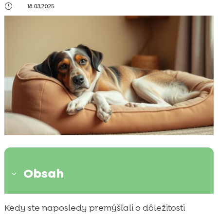
}
18.03.2025
Obsah
3
Prečo je pohyb pre staršieho psa dôležitý?
Kedy ste naposledy premýšľali o dôležitosti
