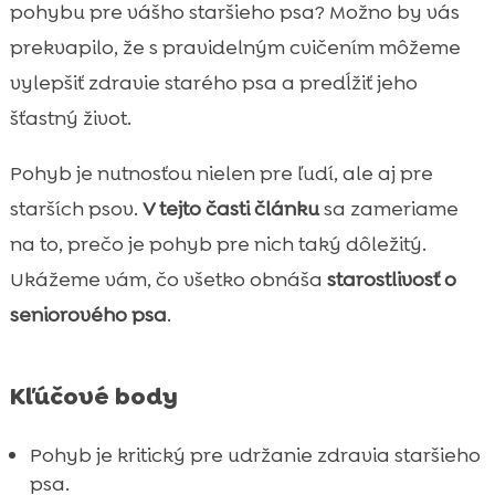
Ako často by mal starší pes cvičiť?
pohybu pre vášho staršieho psa? Možno by vás

Typy cvičení pre seniorového psa
prekvapilo, že s pravidelným cvičením môžeme

Potreba pohybu u staršieho psa
vylepšiť zdravie starého psa a predĺžiť jeho

Dôležité faktory pri cvičení staršieho psa
šťastný život.

Podpora pohybu u staršieho psa

Pohyb je nutnosťou nielen pre ľudí, ale aj pre
Cvičenie pre psa v staršom veku

starších psov.
V tejto časti článku
sa zameriame
Dôležitosť cvičenia pre starého psa

na to, prečo je pohyb pre nich taký dôležitý.
Starší pes a jeho aktívny život

Ukážeme vám, čo všetko obnáša
starostlivosť o
Starší pes a jeho fyzická kondícia

seniorového psa
.
Potravinové doplnky na podporu pohybu

Produkty CricksyDog pre staršie psy

Záver
Kľúčové body

FAQ

Pohyb je kritický pre udržanie zdravia staršieho
psa.