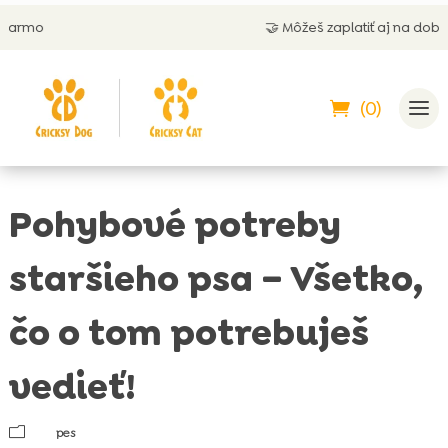
🤝 Môžeš zaplatiť aj na dobierku
(0)
Pohybové potreby
staršieho psa – Všetko,
čo o tom potrebuješ
vedieť!
m
pes