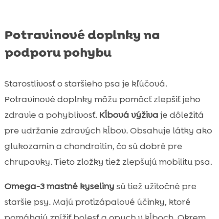
Potravinové doplnky na
podporu pohybu
Starostlivosť o staršieho psa je kľúčová.
Potravinové doplnky môžu pomôcť zlepšiť jeho
zdravie a pohyblivosť.
Kĺbová výživa
je dôležitá
pre udržanie zdravých kĺbov. Obsahuje látky ako
glukozamín a chondroitín, čo sú dobré pre
chrupavky. Tieto zložky tiež zlepšujú mobilitu psa.
Omega-3 mastné kyseliny
sú tiež užitočné pre
staršie psy. Majú protizápalové účinky, ktoré
pomáhajú znížiť bolesť a opuch v kĺboch. Okrem