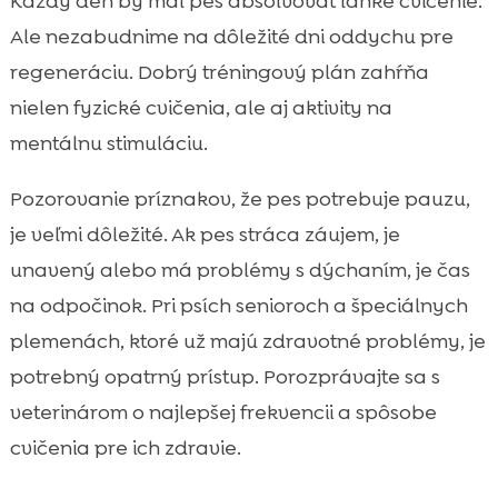
Každý deň by mal pes absolvovať ľahké cvičenie.
Ale nezabudnime na dôležité dni oddychu pre
regeneráciu. Dobrý tréningový plán zahŕňa
nielen fyzické cvičenia, ale aj aktivity na
mentálnu stimuláciu.
Pozorovanie príznakov, že pes potrebuje pauzu,
je veľmi dôležité. Ak pes stráca záujem, je
unavený alebo má problémy s dýchaním, je čas
na odpočinok. Pri psích senioroch a špeciálnych
plemenách, ktoré už majú zdravotné problémy, je
potrebný opatrný prístup. Porozprávajte sa s
veterinárom o najlepšej frekvencii a spôsobe
cvičenia pre ich zdravie.