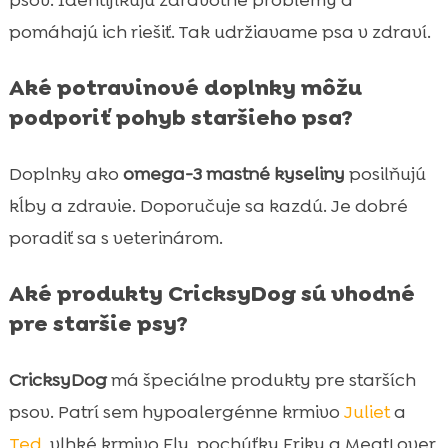
pomáhajú ich riešiť. Tak udržiavame psa v zdraví.
Aké potravinové doplnky môžu
podporiť pohyb staršieho psa?
Doplnky ako
omega-3 mastné kyseliny
posilňujú
kĺby a zdravie. Doporučuje sa kazdú. Je dobré
poradiť sa s veterinárom.
Aké produkty CricksyDog sú vhodné
pre staršie psy?
CricksyDog
má špeciálne produkty pre starších
psov. Patrí sem hypoalergénne krmivo
Juliet
a
Ted
, vlhké krmivo Ely, pochúťky Friky a MeatLover