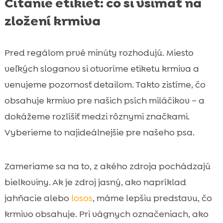
Čítanie etikiet: čo si všímať na
zložení krmiva
Pred regálom prvé minúty rozhodujú. Miesto
veľkých sloganov si otvoríme etiketu krmiva a
venujeme pozornosť detailom. Takto zistíme, čo
obsahuje krmivo pre našich psích miláčikov – a
dokážeme rozlíšiť medzi rôznymi značkami.
Vyberieme to najideálnejšie pre našeho psa.
Zameriame sa na to, z akého zdroja pochádzajú
bielkoviny. Ak je zdroj jasný, ako napríklad
jahňacie alebo
losos
, máme lepšiu predstavu, čo
krmivo obsahuje. Pri vágnych označeniach, ako