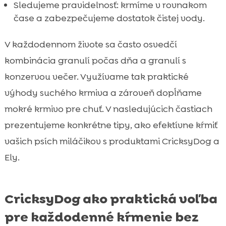
Sledujeme pravidelnosť: krmíme v rovnakom
čase a zabezpečujeme dostatok čistej vody.
V každodennom živote sa často osvedčí
kombinácia granulí počas dňa a granulí s
konzervou večer. Využívame tak praktické
výhody suchého krmiva a zároveň dopĺňame
mokré krmivo pre chuť. V nasledujúcich častiach
prezentujeme konkrétne tipy, ako efektívne kŕmiť
vašich psích miláčikov s produktami CricksyDog a
Ely.
CricksyDog ako praktická voľba
pre každodenné kŕmenie bez