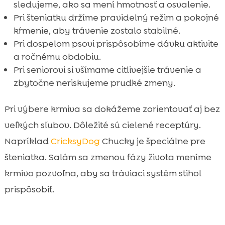
sledujeme, ako sa mení hmotnosť a osvalenie.
Pri šteniatku držíme pravidelný režim a pokojné
kŕmenie, aby trávenie zostalo stabilné.
Pri dospelom psovi prispôsobíme dávku aktivite
a ročnému obdobiu.
Pri seniorovi si všímame citlivejšie trávenie a
zbytočne neriskujeme prudké zmeny.
Pri výbere krmiva sa dokážeme zorientovať aj bez
veľkých sľubov. Dôležité sú cielené receptúry.
Napríklad
CricksyDog
Chucky je špeciálne pre
šteniatka. Salám sa zmenou fázy života meníme
krmivo pozvoľna, aby sa tráviaci systém stihol
prispôsobiť.