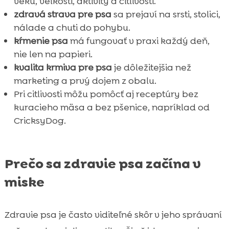
veku, veľkosti, aktivity a citlivosti.
zdravá strava pre psa
sa prejaví na srsti, stolici,
nálade a chuti do pohybu.
kŕmenie psa
má fungovať v praxi každý deň,
nie len na papieri.
kvalita krmiva pre psa
je dôležitejšia než
marketing a prvý dojem z obalu.
Pri citlivosti môžu pomôcť aj receptúry bez
kuracieho mäsa a bez pšenice, napríklad od
CricksyDog.
Prečo sa zdravie psa začína v
miske
Zdravie psa je často viditeľné skôr v jeho správaní