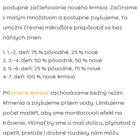
postupné začleňovanie nového krmiva. Začíname
s malým množstvom a postupne zvyšujeme. To
umožní črevnej mikroflóre prispôsobiť sa bez
náhlych zmen.
1.–2. deň: 75 % pôvodné, 25 % nové
3.–4. deň: 50 % pôvodné, 50 % nové
5.–6. deň: 25 % pôvodné, 75 % nové
7. deň: 100 % nové krmivo
Pri
zmene krmiva
zachovávame bežný režim
kŕmenia a zvyšujeme príjem vody. Limitujeme
počet maškŕt, aby sme monitorovali efekt na
trávenie. Všímať by sme si mali stolicu, plynatosť a
apetít, pretože i drobné rozdiely nám môžu