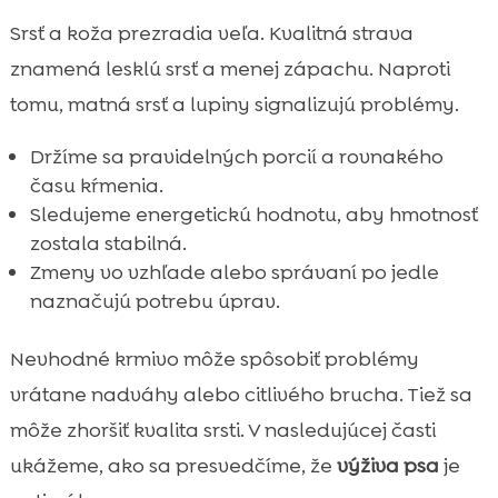
Srsť a koža prezradia veľa. Kvalitná strava
znamená lesklú srsť a menej zápachu. Naproti
tomu, matná srsť a lupiny signalizujú problémy.
Držíme sa pravidelných porcií a rovnakého
času kŕmenia.
Sledujeme energetickú hodnotu, aby hmotnosť
zostala stabilná.
Zmeny vo vzhľade alebo správaní po jedle
naznačujú potrebu úprav.
Nevhodné krmivo môže spôsobiť problémy
vrátane nadváhy alebo citlivého brucha. Tiež sa
môže zhoršiť kvalita srsti. V nasledujúcej časti
ukážeme, ako sa presvedčíme, že
výživa psa
je