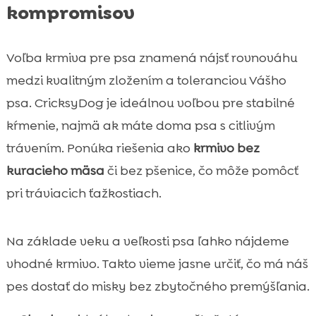
kompromisov
Voľba krmiva pre psa znamená nájsť rovnováhu
medzi kvalitným zložením a toleranciou Vášho
psa. CricksyDog je ideálnou voľbou pre stabilné
kŕmenie, najmä ak máte doma psa s citlivým
trávením. Ponúka riešenia ako
krmivo bez
kuracieho mäsa
či bez pšenice, čo môže pomôcť
pri tráviacich ťažkostiach.
Na základe veku a veľkosti psa ľahko nájdeme
vhodné krmivo. Takto vieme jasne určiť, čo má náš
pes dostať do misky bez zbytočného premýšľania.