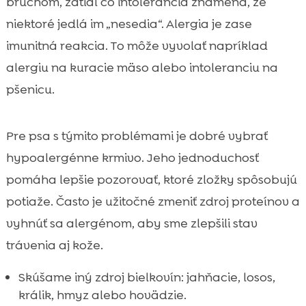
bruchom, zatiaľ čo intolerancia znamená, že
niektoré jedlá im „nesedia“. Alergia je zase
imunitná reakcia. To môže vyvolať napríklad
alergiu na kuracie mäso alebo intoleranciu na
pšenicu.
Pre psa s týmito problémami je dobré vybrať
hypoalergénne krmivo. Jeho jednoduchosť
pomáha lepšie pozorovať, ktoré zložky spôsobujú
potiaže. Často je užitočné zmeniť zdroj proteínov a
vyhnúť sa alergénom, aby sme zlepšili stav
trávenia aj kože.
Skúšame iný zdroj bielkovín: jahňacie, losos,
králik, hmyz alebo hovädzie.