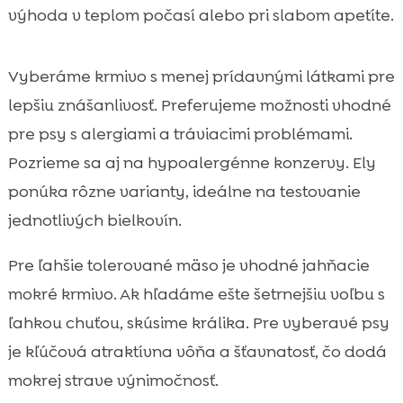
výhoda v teplom počasí alebo pri slabom apetíte.
Vyberáme krmivo s menej prídavnými látkami pre
lepšiu znášanlivosť. Preferujeme možnosti vhodné
pre psy s alergiami a tráviacimi problémami.
Pozrieme sa aj na hypoalergénne konzervy. Ely
ponúka rôzne varianty, ideálne na testovanie
jednotlivých bielkovín.
Pre ľahšie tolerované mäso je vhodné jahňacie
mokré krmivo. Ak hľadáme ešte šetrnejšiu voľbu s
ľahkou chuťou, skúsime králika. Pre vyberavé psy
je kľúčová atraktívna vôňa a šťavnatosť, čo dodá
mokrej strave výnimočnosť.