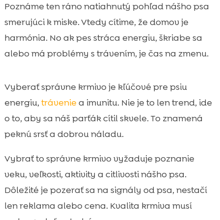
Prečo sa zdravie psa začína v miske
Poznáme ten ráno natiahnutý pohľad nášho psa

Ako spoznáme, že nášmu psovi krmivo sedí
smerujúci k miske. Vtedy cítime, že domov je

Výber krmiva pre psa podľa veku a životnej
harmónia. No ak pes stráca energiu, škriabe sa

fázy
alebo má problémy s trávením, je čas na zmenu.
Veľkosť plemena a aktivita: malé, stredné a

veľké psy majú iné potreby
Vyberať správne krmivo je kľúčové pre psiu
Čítanie etikiet: čo si všímať na zložení

energiu,
trávenie
a imunitu. Nie je to len trend, ide
krmiva
o to, aby sa náš parťák cítil skvele. To znamená
Citlivé trávenie a alergie: kedy dáva

zmysel hypoalergénne krmivo
peknú srsť a dobrou náladu.
Prechod na nové krmivo bez stresu a

Vybrať to správne krmivo vyžaduje poznanie
hnačky
veku, veľkosti, aktivity a citlivosti nášho psa.
Suché vs. mokré krmivo: kedy sa hodí ktoré

a ako ich kombinovať
Dôležité je pozerať sa na signály od psa, nestačí
CricksyDog ako praktická voľba pre
len reklama alebo cena. Kvalita krmiva musí

každodenné kŕmenie bez kompromisov