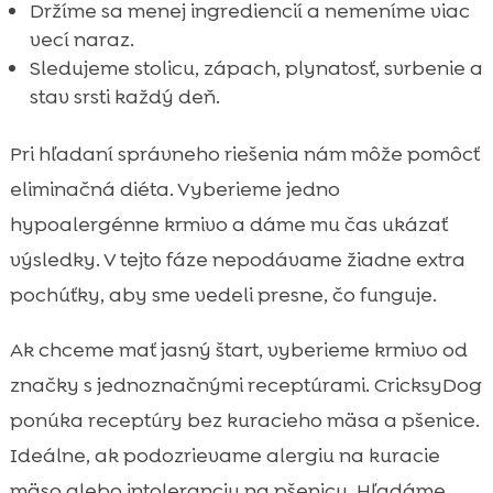
Držíme sa menej ingrediencií a nemeníme viac
vecí naraz.
Sledujeme stolicu, zápach, plynatosť, svrbenie a
stav srsti každý deň.
Pri hľadaní správneho riešenia nám môže pomôcť
eliminačná diéta. Vyberieme jedno
hypoalergénne krmivo a dáme mu čas ukázať
výsledky. V tejto fáze nepodávame žiadne extra
pochúťky, aby sme vedeli presne, čo funguje.
Ak chceme mať jasný štart, vyberieme krmivo od
značky s jednoznačnými receptúrami. CricksyDog
ponúka receptúry bez kuracieho mäsa a pšenice.
Ideálne, ak podozrievame alergiu na kuracie
mäso alebo intoleranciu na pšenicu. Hľadáme