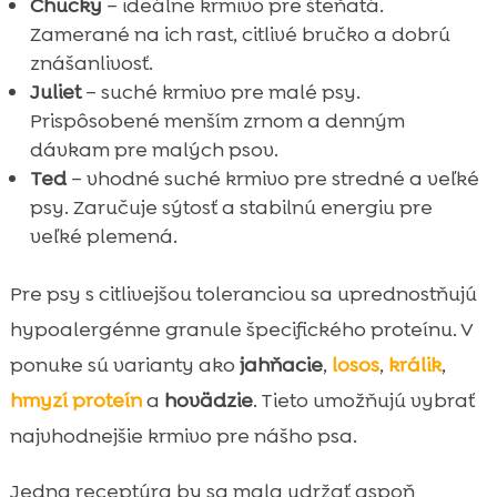
Chucky
– ideálne krmivo pre šteňatá.
Zamerané na ich rast, citlivé bručko a dobrú
znášanlivosť.
Juliet
– suché krmivo pre malé psy.
Prispôsobené menším zrnom a denným
dávkam pre malých psov.
Ted
– vhodné suché krmivo pre stredné a veľké
psy. Zaručuje sýtosť a stabilnú energiu pre
veľké plemená.
Pre psy s citlivejšou toleranciou sa uprednostňujú
hypoalergénne granule špecifického proteínu. V
ponuke sú varianty ako
jahňacie
,
losos
,
králik
,
hmyzí proteín
a
hovädzie
. Tieto umožňujú vybrať
najvhodnejšie krmivo pre nášho psa.
Jedna receptúra by sa mala udržať aspoň