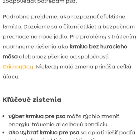
zodpovedať potrebám psa.
Ely mokré krmivo: keď chceme šetrnú a

chutnú alternatívu
Podrobne prejdeme, ako rozpoznať efektívne
Maškrty a doplnky, ktoré podporia
krmivo. Dozvieme sa o čítaní etikiet a bezpečnom

kondíciu bez zbytočného zaťaženia
prechode na nové jedlo. Pre problémy s trávením
Starostlivosť zvonka, ktorá dopĺňa správne

navrhneme riešenia ako
krmivo bez kuracieho
kŕmenie
mäsa
alebo bez pšenice od spoločnosti
Záver

CricksyDog
. Niekedy malá zmena prináša veľkú
FAQ

úľavu.
Kľúčové zistenia
výber krmiva pre psa
môže rýchlo zmeniť
energiu, trávenie aj celkovú kondíciu.
ako vybrať krmivo pre psa
sa oplatí riešiť podľa