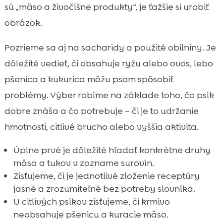
sú „mäso a živočíšne produkty“, je ťažšie si urobiť
obrázok.
Pozrieme sa aj na sacharidy a použité obilniny. Je
dôležité vedieť, či obsahuje ryžu alebo ovos, lebo
pšenica a kukurica môžu psom spôsobiť
problémy. Výber robíme na základe toho, čo psík
dobre znáša a čo potrebuje – či je to udržanie
hmotnosti, citlivé brucho alebo vyššia aktivita.
Úplne prvé je dôležité hľadať konkrétne druhy
mäsa a tukov v zozname surovín.
Zisťujeme, či je jednotlivé zloženie receptúry
jasné a zrozumiteľné bez potreby slovníka.
U citlivých psíkov zisťujeme, či krmivo
neobsahuje pšenicu a kuracie mäso.