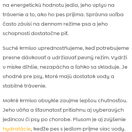
na energetickú hodnotu jedla, jeho vplyv na
trávenie a to, ako ho pes prijíma. Správna voľba
často závisí na dennom režime psa a jeho
schopnosti dostatočne piť.
Suché krmivo uprednostňujeme, keď potrebujeme
presne dávkovať a udržiavať pevný režim. Vydrží
v miske dlhšie, nezapácha a ľahko sa skladuje. Je
vhodné pre psy, ktoré majú dostatok vody a
stabilné trávenie.
Mokré krmivo obvykle zaujme lepšou chutnosťou.
Jeho vôňa a šťavnatosť pritiahnu aj vyberavých
jedincov či psy po chorobe. Plusom je aj zvýšenie
hydratácie
, keďže pes s jedlom prijme viac vody.