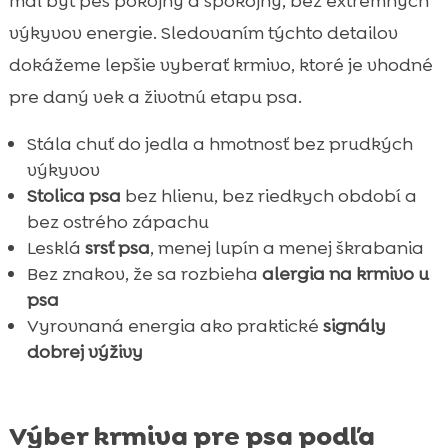
mal byť pes pokojný a spokojný, bez extrémnych
výkyvov energie. Sledovaním týchto detailov
dokážeme lepšie vyberať krmivo, ktoré je vhodné
pre daný vek a životnú etapu psa.
Stála chuť do jedla a hmotnosť bez prudkých
výkyvov
Stolica psa
bez hlienu, bez riedkych období a
bez ostrého zápachu
Lesklá
srsť psa
, menej lupín a menej škrabania
Bez znakov, že sa rozbieha
alergia na krmivo u
psa
Vyrovnaná energia ako praktické
signály
dobrej výživy
Výber krmiva pre psa podľa