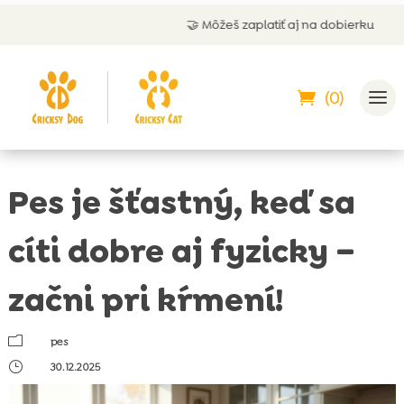
🤝 Môžeš zaplatiť aj na dobierku
(0)
Pes je šťastný, keď sa
cíti dobre aj fyzicky –
začni pri kŕmení!
m
pes
}
30.12.2025