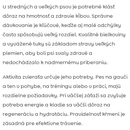
U stredných a veľkých psov je potrebné klásť
dôraz na hmotnosť a zdravie kĺbov. Správne
dávkovanie je kľúčové, keďže aj malé odchýlky
často spôsobujú veľký rozdiel. Kvalitné bielkoviny
a vyvážené tuky sú základom stravy veľkých
plemien, aby boli psí svaly zdravé a
nedochádzalo k nadmernému priberaniu.
Aktivita zvieraťa určuje jeho potreby. Pes na gauči
a ten v pohybe, na tréningu alebo v práci, majú
rozdielne požiadavky. Pri väčšej záťaži sa zvyšuje
potreba energie a kladie sa väčší dôraz na
regeneráciu a hydratáciu. Pravidelnosť kŕmení je
zásadná pre efektívne trávenie.