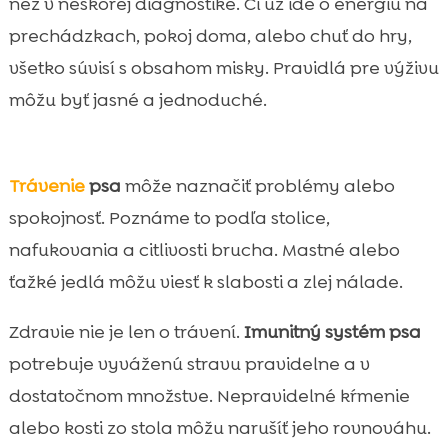
než v neskorej diagnostike. Či už ide o energiu na
prechádzkach, pokoj doma, alebo chuť do hry,
všetko súvisí s obsahom misky. Pravidlá pre výživu
môžu byť jasné a jednoduché.
Trávenie
psa
môže naznačiť problémy alebo
spokojnosť. Poznáme to podľa stolice,
nafukovania a citlivosti brucha. Mastné alebo
ťažké jedlá môžu viesť k slabosti a zlej nálade.
Zdravie nie je len o trávení.
Imunitný systém psa
potrebuje vyváženú stravu pravidelne a v
dostatočnom množstve. Nepravidelné kŕmenie
alebo kosti zo stola môžu narušíť jeho rovnováhu.