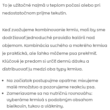
To je užitočné najmä v teplom počasí alebo pri
nedostatočnom príjme tekutín.
Keď zvažujeme kombinovanie krmív, mali by sme
dodržiavať jednoduché pravidlo kalórií nad
objemom. Kombinácia suchého a mokrého krmiva
je praktická, ale ľahko môžeme psa prekŕmiť.
Klúčové je predom si určiť dennú dávku a
distribuovať ju medzi oba typy krmiva.
Na začiatok postupujme opatrne: mixujeme
malé množstvo a pozorujeme reakciu psa.
Zameriavame sa na nutričnú rovnováhu:
vyberáme krmivá s podobným obsahom
bielkovín, tukov a vlákniny.