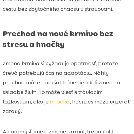
cestu bez zbytočného chaosu v stravovaní.
Prechod na nové krmivo bez
stresu a hnačky
Zmena krmiva si vyžaduje opatrnosť, pretože
črevá potrebujú čas na adaptáciu. Náhly
prechod môže narúšať trávenie kvôli zmene v
skladbe živín. To môže viesť k tráviacim
ťažkostiam, ako je
hnačka
, hoci pes môže vyzerat‘
zdravý.
Ak premýšľame o zmene granúl, treba voliť