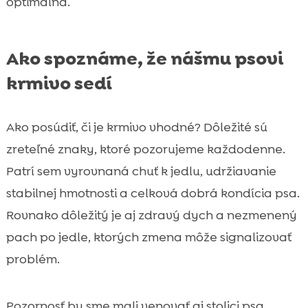
optimálna.
Ako spoznáme, že nášmu psovi
krmivo sedí
Ako posúdiť, či je krmivo vhodné? Dôležité sú
zreteľné znaky, ktoré pozorujeme každodenne.
Patrí sem vyrovnaná chuť k jedlu, udržiavanie
stabilnej hmotnosti a celková dobrá kondícia psa.
Rovnako dôležitý je aj zdravý dych a nezmenený
pach po jedle, ktorých zmena môže signalizovať
problém.
Pozornosť by sme mali venovať aj stolici psa.