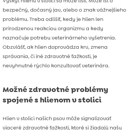
Výskyt hlienu v stolici sa môže líšiť. Môže ísť o
bezpečný, dočasný jav, alebo o znak vážnejšieho
problému. Treba odlíšiť, kedy je hlien len
prirodzenou reakciou organizmu a kedy
naznačuje potrebu veterinárneho vyšetrenia.
Obzvlášť, ak hlien doprovádza krv, zmena
správania, či iné zdravotné ťažkosti, je
nevyhnutné rýchlo konzultovať veterinára.
Možné zdravotné problémy
spojené s hlienom v stolici
Hlien v stolici našich psov môže signalizovať
viaceré zdravotné ťažkosti, ktoré si žiadajú našu