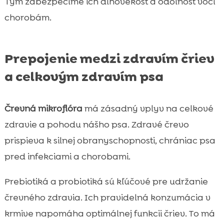
Tým zabezpečíme ich dlhovekosť a odolnosť voči
chorobám.
Prepojenie medzi zdravím čriev
a celkovým zdravím psa
Črevná mikroflóra
má zásadný vplyv na celkové
zdravie a pohodu nášho psa. Zdravé črevo
prispieva k silnej obranyschopnosti, chrániac psa
pred infekciami a chorobami.
Prebiotiká a probiotiká sú kľúčové pre udržanie
črevného zdravia. Ich pravidelná konzumácia v
krmive napomáha optimálnej funkcii čriev. To má