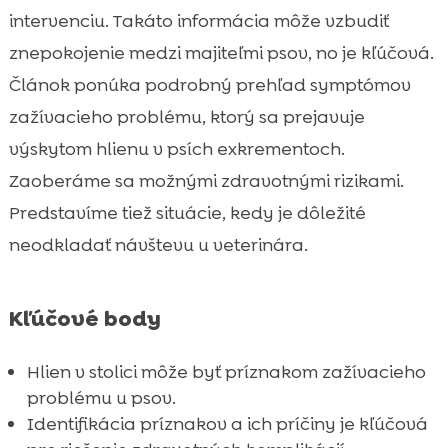
hlienom v stolici
intervenciu. Takáto informácia môže vzbudiť
Kedy navštíviť veterinára?

znepokojenie medzi majiteľmi psov, no je kľúčová.
Diagnostika hlienu v stolici

Článok ponúka podrobný prehľad symptómov
Liečba a prevencia hlienu v stolici

zažívacieho problému, ktorý sa prejavuje
Dôležitosť výberu kvalitného krmiva

výskytom hlienu v psích exkrementoch.
Prečo si vybrať CricksyDog krmivo?

Zaoberáme sa možnými zdravotnými rizikami.
Domáce opatrenia na zlepšenie trávenia

Predstavíme tiež situácie, kedy je dôležité
Ako sledovať zdravotný stav vášho psa?

neodkladať návštevu u veterinára.
Tipy na prevenciu zažívacích ťažkostí

Prepojenie medzi zdravím čriev a celkovým

Kľúčové body
zdravím psa
Časté otázky o hlienovitej stolici u psa

Hlien v stolici môže byť príznakom zažívacieho
Záver

problému u psov.
FAQ

Identifikácia príznakov a ich príčiny je kľúčová