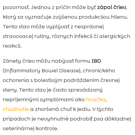
pozornosť. Jednou z príčin môže byť
zápal čriev
,
ktorý sa vyznačuje zvýšenou produkciiou hlienu.
Tento stav môže vyplývať z nesprávnej
stravovacej rutiny, rôznych infekcií či alergických
reakcií.
Zánety čriev môžu nabývať formu
IBD
(Inflammatory Bowel Disease), chronického
ochorenia s bolestivým podráždením črevnej
steny. Tento stav je často sprevádzaný
nepríjemnými symptómami ako
hnačka
,
chudnutie
a zhoršená chuť k jedlu. V týchto
prípadoch je nevyhnutné podrobiť psa dôkladnej
veterinárnej kontrole.