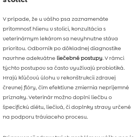
V prípade, že u vášho psa zaznamenáte
prítomnosť hlienu v stolici, konzultácia s
veterinárnym lekárom sa nevyhnutne stáva
prioritou. Odborník po dôkladnej diagnostike
navrhne adekvátne
liečebné postupy
. V rámci
týchto postupov sa často využívajú probiotiká.
Hrajú kľúčovú úlohu v rekonštrukcii zdravej
črevnej flóry, čím efektívne zmiernia nepríjemné
príznaky. Veterinár možno doplní liečbu o
špecifickú diétu, liečivá, či doplnky stravy určené
na podporu tráviaceho procesu.