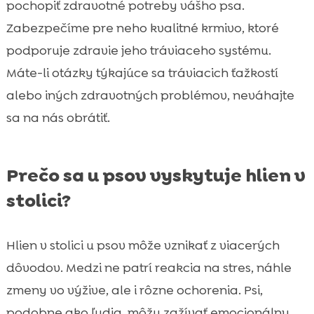
pochopiť zdravotné potreby vášho psa.
Zabezpečíme pre neho kvalitné krmivo, ktoré
podporuje zdravie jeho tráviaceho systému.
Máte-li otázky týkajúce sa tráviacich ťažkostí
alebo iných zdravotných problémov, neváhajte
sa na nás obrátiť.
Prečo sa u psov vyskytuje hlien v
stolici?
Hlien v stolici u psov môže vznikať z viacerých
dôvodov. Medzi ne patrí reakcia na stres, náhle
zmeny vo výžive, ale i rôzne ochorenia. Psi,
podobne ako ľudia, môžu zažívať emocionálny