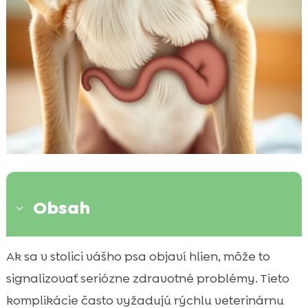
Obsah
3
Čo je to hlienovitá stolica u psa?
Ak sa v stolici vášho psa objaví hlien, môže to

Prečo sa u psov vyskytuje hlien v stolici?
signalizovať seriózne zdravotné problémy. Tieto

Možné zdravotné problémy spojené s
komplikácie často vyžadujú rýchlu veterinárnu
