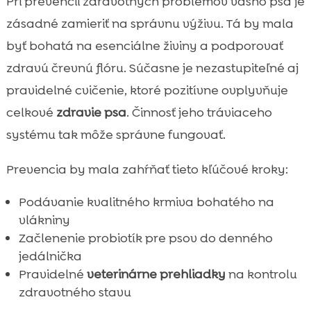
Pri prevencii zdravotných problémov vášho psa je
zásadné zamieriť na správnu výživu. Tá by mala
byť bohatá na esenciálne živiny a podporovať
zdravú črevnú flóru. Súčasne je nezastupiteľné aj
pravidelné cvičenie, ktoré pozitívne ovplyvňuje
celkové
zdravie psa
. Činnosť jeho tráviaceho
systému tak môže správne fungovať.
Prevencia by mala zahŕňať tieto kľúčové kroky:
Podávanie kvalitného krmiva bohatého na
vlákniny
Začlenenie probiotík pre psov do denného
jedálnička
Pravidelné
veterinárne prehliadky
na kontrolu
zdravotného stavu