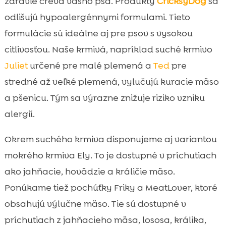
zdravie čreva vášho psa. Produkty
CricksyDog
sa
odlišujú hypoalergénnymi formulami. Tieto
formulácie sú ideálne aj pre psov s vysokou
citlivosťou. Naše krmivá, napríklad suché krmivo
Juliet
určené pre malé plemená a
Ted
pre
stredné až veľké plemená, vylučujú kuracie mäso
a pšenicu. Tým sa výrazne znižuje riziko vzniku
alergií.
Okrem suchého krmiva disponujeme aj variantou
mokrého krmiva Ely. To je dostupné v príchutiach
ako jahňacie, hovädzie a králičie mäso.
Ponúkame tiež pochúťky Friky a MeatLover, ktoré
obsahujú výlučne mäso. Tie sú dostupné v
príchutiach z jahňacieho mäsa, lososa, králika,