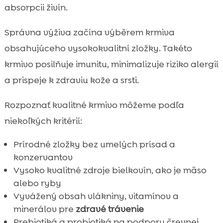
absorpcii živín.
Správna výživa začína výběrem krmiva
obsahujúceho vysokokvalitní zložky. Takéto
krmivo posilňuje imunitu, minimalizuje riziko alergií
a prispeje k zdraviu kože a srsti.
Rozpoznať kvalitné krmivo môžeme podľa
niekoľkých kritérií:
Prírodné zložky bez umelých prísad a
konzervantov
Vysoko kvalitné zdroje bielkovín, ako je mäso
alebo ryby
Vyvážený obsah vlákniny, vitamínov a
minerálov pre
zdravé trávenie
Prebiotiká a probiotiká na podporu črevnej