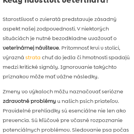
Kedy navštíviť veterinára?
Starostlivosť o zvieratá predstavuje zásadný
aspekt našej zodpovednosti. V niektorých
situáciách je nutné bezodkladne uvažovať o
veterinárnej návšteve
. Prítomnosť krvi v stolici,
výrazná
strata
chuť do jedla či hmotnosti spadajú
medzi kritické signály. Ignorovanie takýchto
príznakov môže mať vážne následky.
Zmeny vo výkaloch môžu naznačovať seriózne
zdravotné problémy
u našich psích priateľov.
Pravidelné prehliadky sú esenciálne nie len ako
prevencia. Sú kľúčové pre včasné rozpoznanie
potenciálnych problémov. Sledovanie psa počas