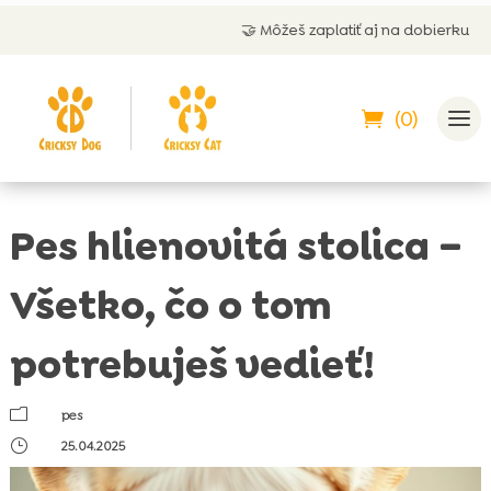
🤝 Môžeš zaplatiť aj na dobierku
(0)
Pes hlienovitá stolica –
Všetko, čo o tom
potrebuješ vedieť!
m
pes
}
25.04.2025