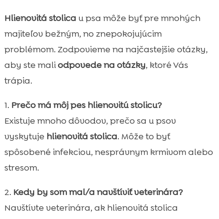
Hlienovitá stolica
u psa môže byť pre mnohých
majiteľov bežným, no znepokojujúcim
problémom. Zodpovieme na najčastejšie otázky,
aby ste mali
odpovede na otázky
, ktoré Vás
trápia.
1.
Prečo má môj pes hlienovitú stolicu?
Existuje mnoho dôvodov, prečo sa u psov
vyskytuje
hlienovitá stolica
. Môže to byť
spôsobené infekciou, nesprávnym krmivom alebo
stresom.
2.
Kedy by som mal/a navštíviť veterinára?
Navštívte veterinára, ak hlienovitá stolica