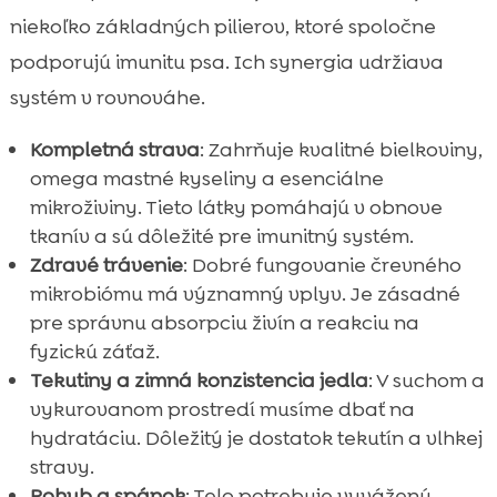
niekoľko základných pilierov, ktoré spoločne
podporujú imunitu psa. Ich synergia udržiava
systém v rovnováhe.
Kompletná strava
: Zahrňuje kvalitné bielkoviny,
omega mastné kyseliny a esenciálne
mikroživiny. Tieto látky pomáhajú v obnove
tkanív a sú dôležité pre imunitný systém.
Zdravé trávenie
: Dobré fungovanie črevného
mikrobiómu má významný vplyv. Je zásadné
pre správnu absorpciu živín a reakciu na
fyzickú záťaž.
Tekutiny a zimná konzistencia jedla
: V suchom a
vykurovanom prostredí musíme dbať na
hydratáciu. Dôležitý je dostatok tekutín a vlhkej
stravy.
Pohyb a spánok
: Telo potrebuje vyváženú