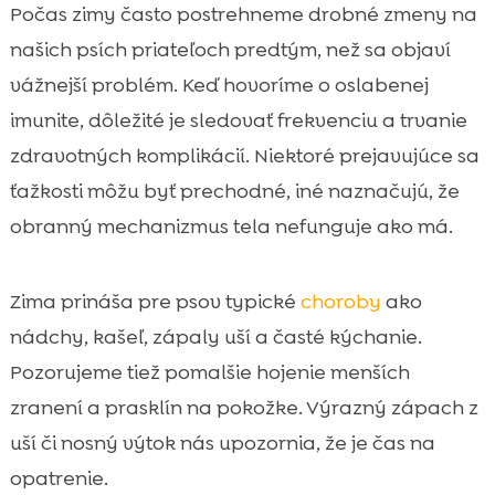
Počas zimy často postrehneme drobné zmeny na
našich psích priateľoch predtým, než sa objaví
vážnejší problém. Keď hovoríme o oslabenej
imunite, dôležité je sledovať frekvenciu a trvanie
zdravotných komplikácií. Niektoré prejavujúce sa
ťažkosti môžu byť prechodné, iné naznačujú, že
obranný mechanizmus tela nefunguje ako má.
Zima prináša pre psov typické
choroby
ako
nádchy, kašeľ, zápaly uší a časté kýchanie.
Pozorujeme tiež pomalšie hojenie menších
zranení a prasklín na pokožke. Výrazný zápach z
uší či nosný výtok nás upozornia, že je čas na
opatrenie.