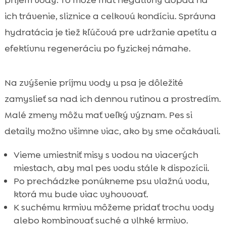
príjem vody. To môže mať negatívny dopad na
ich trávenie, sliznice a celkovú kondíciu. Správna
hydratácia je tiež kľúčová pre udržanie apetítu a
efektívnu regeneráciu po fyzickej námahe.
Na zvýšenie príjmu vody u psa je dôležité
zamyslieť sa nad ich dennou rutinou a prostredím.
Malé zmeny môžu mať veľký význam. Pes si
detaily možno všimne viac, ako by sme očakávali.
Vieme umiestniť misy s vodou na viacerých
miestach, aby mal pes vodu stále k dispozícii.
Po prechádzke ponúkneme psu vlažnú vodu,
ktorá mu bude viac vyhovovať.
K suchému krmivu môžeme pridať trochu vody
alebo kombinovať suché a vlhké krmivo.