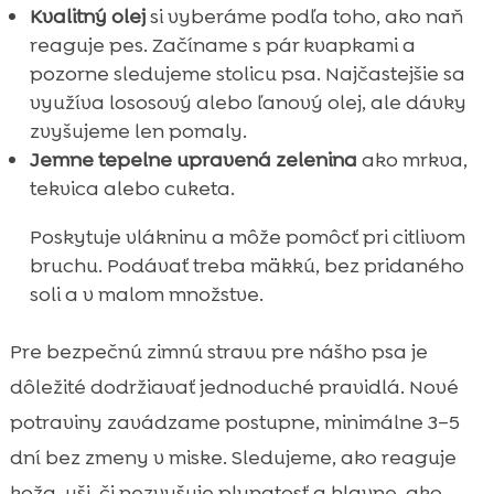
Kvalitný olej
si vyberáme podľa toho, ako naň
reaguje pes. Začíname s pár kvapkami a
pozorne sledujeme stolicu psa. Najčastejšie sa
využíva lososový alebo ľanový olej, ale dávky
zvyšujeme len pomaly.
Jemne tepelne upravená zelenina
ako mrkva,
tekvica alebo cuketa.
Poskytuje vlákninu a môže pomôcť pri citlivom
bruchu. Podávať treba mäkkú, bez pridaného
soli a v malom množstve.
Pre bezpečnú zimnú stravu pre nášho psa je
dôležité dodržiavať jednoduché pravidlá. Nové
potraviny zavádzame postupne, minimálne 3–5
dní bez zmeny v miske. Sledujeme, ako reaguje
koža, uši, či nezvyšuje plynatosť a hlavne, ako