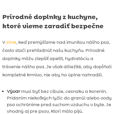
Prírodné doplnky z kuchyne,
ktoré vieme zaradiť bezpečne
V
zime
, keď premýšľame nad imunitou nášho psa,
často stačí prehľadnúť našu kuchyňu. Prírodné
doplnky môžu zlepšiť apetít, hydratáciu a
trávenie nášho psa. Je však dôležité, aby dopĺňali
kompletné krmivo, nie aby ho úplne nahradili.
Vývar
musí byť bez cibule, cesnaku a korenín.
Pridaním niekoľkých lyžíc do granúl alebo vody
psa ochránime pred suchom vzduchu v byte. Je
vhodný aj pre psov, ktorí málo pijú.