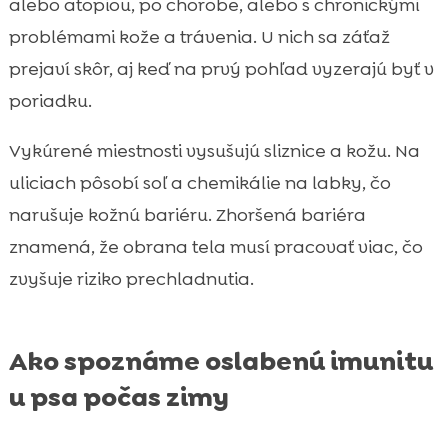
alebo atopiou, po chorobe, alebo s chronickými
problémami kože a trávenia. U nich sa záťaž
prejaví skôr, aj keď na prvý pohľad vyzerajú byť v
poriadku.
Vykúrené miestnosti vysušujú sliznice a kožu. Na
uliciach pôsobí soľ a chemikálie na labky, čo
narušuje kožnú bariéru. Zhoršená bariéra
znamená, že obrana tela musí pracovať viac, čo
zvyšuje riziko prechladnutia.
Ako spoznáme oslabenú imunitu
u psa počas zimy