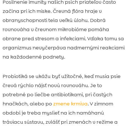
Posilnenie imunity našich psích priateľov často
začína pri ich miske. Črevná flóra hraje v
obranyschopnosti tela veľkú úlohu. Dobrá
rovnováha v črevnom mikrobióme pomáha
obrane pred stresom a infekciami. Vďaka tomu sa
organizmus nevyčerpáva nadmernými reakciami
na každodenné podnety.
Probiotiká se ukážu byť užitočné, keď musia psie
črevá rýchlo nájsť novú rovnováhu. Je to
potrebné po liečbe antibiotikami, pri častých
hnačkách, alebo po
zmene krmiva
. V zimnom
období je treba myslieť na ich namáhanú
tráviacu sústavu, zvlášť pri zmenách v režime a