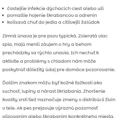
častejšie infekcie dýchacích ciest alebo uší
pomalšie hojenie škrabancov a odrenín
kolísavá chuť do jedla a citlivejší žalúdok
Zimná únava je pre psov typická. Zvieratá viac
spia, majú menší záujem o hry a behom
prechádzky sa rýchlo unavia. Ich nechuť k
aktivite a problémy s chladom nám môže
poskytnúť dôležitý údaj pre domáce pozorovanie.
Ďalším znakom môžu byť kožné ťažkosti ako
suchosť, lupiny a nárast škriabania. Zhoršenie
kvality srsti tiež naznačuje zmeny v distribúcii živín
v tele. Ak pes prejavuje výraznú pozornosť
olizovaním alebo škrabaním konkrétneho miesta,