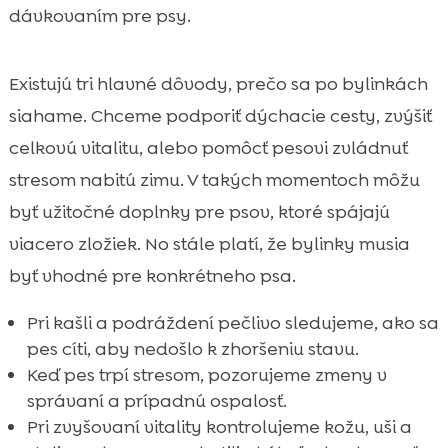
dávkovaním pre psy.
Existujú tri hlavné dôvody, prečo sa po bylinkách
siahame. Chceme podporiť dýchacie cesty, zvýšiť
celkovú vitalitu, alebo pomôcť pesovi zvládnuť
stresom nabitú zimu. V takých momentoch môžu
byť užitočné doplnky pre psov, ktoré spájajú
viacero zložiek. No stále platí, že bylinky musia
byť vhodné pre konkrétneho psa.
Pri kašli a podráždení pečlivo sledujeme, ako sa
pes cíti, aby nedošlo k zhoršeniu stavu.
Keď pes trpí stresom, pozorujeme zmeny v
správaní a prípadnú ospalosť.
Pri zvyšovaní vitality kontrolujeme kožu, uši a