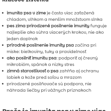
imunita psa v zime
je často viac zaťažená
chladom, vlhkom a menším množstvom slnka
pes zima prirodzené posilnenie imunity
funguje
najlepšie ako súhra viacerých krokov, nie ako
jeden doplnok
prírodné posilnenie imunity psa
začína pri
miske: bielkoviny, tuky a pravidelnosť
ako posilniť imunitu psa
: podporiť aj črevný
mikrobióm, spánok a nízky stres
zimná starostlivosť o psa
zahŕňa aj ochranu
labiek a kože pred soľou a mrazom
prirodzené posilňovače sú podpora, nie
náhrada liečby pri vážnych príznakoch