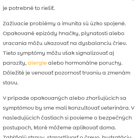
je potrebné to riešiť.
Zažívacie problémy a imunita sú úzko spojené.
Opakované epizódy hnačky, plynatosti alebo
vracania môžu ukazovať na dysbalanciu čriev.
Tieto symptómy môžu však signalizovať aj
parazity,
alergie
alebo hormonálne poruchy.
Dôležité je venovať pozornosť trvaniu a zmenám
stavu.
V prípade opakovaných alebo zhoršujúcich sa
symptómov by sme mali konzultovať veterinára. V
nasledujúcich častiach si povieme o bezpečných
postupoch, ktoré môžeme aplikovať doma.
Zahŕňajú stravu, starostlivosť o črevo, hydratáciu,