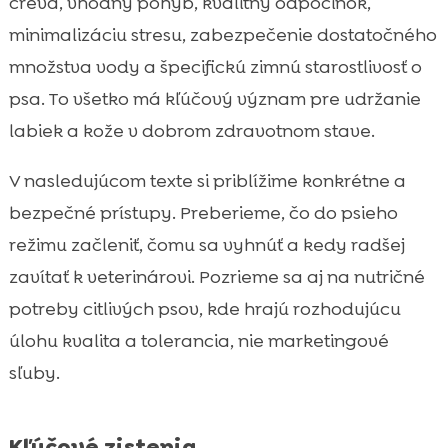
črevá, vhodný pohyb, kvalitný odpočinok,
Pohyb, spánok a stres: prirodzené piliere

minimalizáciu stresu, zabezpečenie dostatočného
odolnosti
množstva vody a špecifickú zimnú starostlivosť o
CricksyDog ako zimná podpora:

psa. To všetko má kľúčový význam pre udržanie
hypoalergénne krmivo a doplnky pre
labiek a kože v dobrom zdravotnom stave.
citlivých psov
Kedy radšej navštíviť veterinára a nečakať,

V nasledujúcom texte si priblížime konkrétne a
že „to prejde“
bezpečné prístupy. Preberieme, čo do psieho
Záver

režimu začleniť, čomu sa vyhnúť a kedy radšej
FAQ

zavítať k veterinárovi. Pozrieme sa aj na nutričné
potreby citlivých psov, kde hrajú rozhodujúcu
úlohu kvalita a tolerancia, nie marketingové
sľuby.
Kľúčové zistenia