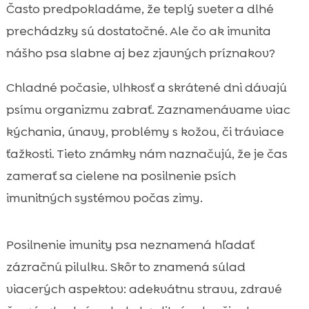
Prečo je imunita psa v zime viac zaťažená
Často predpokladáme, že teplý sveter a dlhé

Ako spoznáme oslabenú imunitu u psa
prechádzky sú dostatočné. Ale čo ak imunita

počas zimy
nášho psa slabne aj bez zjavných príznakov?
pes zima prirodzené posilnenie imunity

Chladné počasie, vlhkosť a skrátené dni dávajú
Výživa ako základ: kvalitné bielkoviny a

správne tuky
psímu organizmu zabrať. Zaznamenávame viac
Prírodné doplnky z kuchyne, ktoré vieme
kýchania, únavy, problémy s kožou, či tráviace

zaradiť bezpečne
ťažkosti. Tieto známky nám naznačujú, že je čas
Probiotiká a prebiotiká: imunita sa často

zamerať sa cielene na posilnenie psích
začína v črevách
imunitných systémov počas zimy.
Bylinky a prírodné extrakty vhodné pre

psov v zimnom období
Posilnenie imunity psa neznamená hľadať
Hydratácia a teplé jedlá: jednoduché

zimné zlepšenia rutiny
zázračnú pilulku. Skôr to znamená súlad
Zimná starostlivosť o labky a kožu ako
viacerých aspektov: adekvátnu stravu, zdravé

súčasť imunity