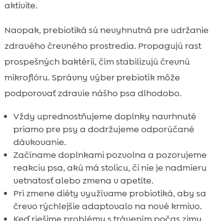
aktivite.
Naopak, prebiotiká sú nevyhnutná pre udržanie
zdravého črevného prostredia. Propagujú rast
prospešných baktérií, čím stabilizujú črevnú
mikroflóru. Správny výber prebiotík môže
podporovať zdravie nášho psa dlhodobo.
Vždy uprednostňujeme doplnky navrhnuté
priamo pre psy a dodržujeme odporúčané
dávkovanie.
Začíname doplnkami pozvolna a pozorujeme
reakciu psa, akú má stolicu, či nie je nadmieru
vetnatosť alebo zmena v apetíte.
Pri zmene diéty využívame probiotiká, aby sa
črevo rýchlejšie adaptovalo na nové krmivo.
Keď riešime problémy s trávením počas zimy,