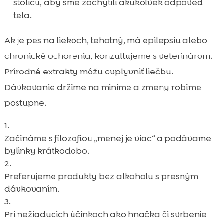
stolicu, aby sme zachytili akúkoľvek odpoveď
tela.
Ak je pes na liekoch, tehotný, má epilepsiu alebo
chronické ochorenia, konzultujeme s veterinárom.
Prírodné extrakty môžu ovplyvniť liečbu.
Dávkovanie držíme na minime a zmeny robíme
postupne.
Začínáme s filozofiou „menej je viac“ a podávame
bylinky krátkodobo.
Preferujeme produkty bez alkoholu s presným
dávkovaním.
Pri nežiaducich účinkoch ako hnačka či svrbenie