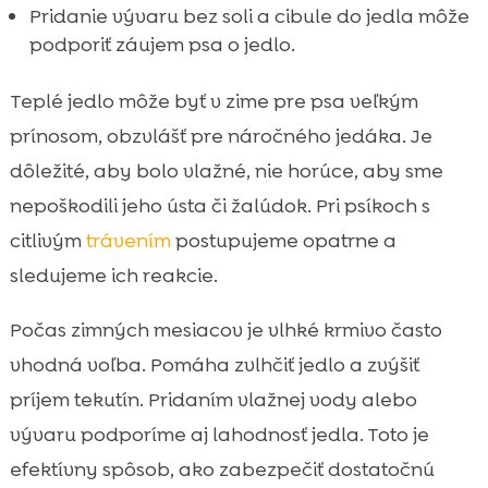
Pridanie vývaru bez soli a cibule do jedla môže
podporiť záujem psa o jedlo.
Teplé jedlo môže byť v zime pre psa veľkým
prínosom, obzvlášť pre náročného jedáka. Je
dôležité, aby bolo vlažné, nie horúce, aby sme
nepoškodili jeho ústa či žalúdok. Pri psíkoch s
citlivým
trávením
postupujeme opatrne a
sledujeme ich reakcie.
Počas zimných mesiacov je vlhké krmivo často
vhodná voľba. Pomáha zvlhčiť jedlo a zvýšiť
príjem tekutín. Pridaním vlažnej vody alebo
vývaru podporíme aj lahodnosť jedla. Toto je
efektívny spôsob, ako zabezpečiť dostatočnú