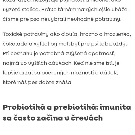
vyzerá stolica. Práve tá nám najrýchlejšie ukáže,
či sme pre psa nevybrali nevhodné potraviny.
Toxické potraviny ako cibuľa, hrozno a hrozienka,
čokoláda a xylitol by mali byť pre psi tabu vždy.
Pri cesnaku je potrebná zvýšená opatrnosť,
najmä vo vyšších dávkach. Keď nie sme istí, je
lepšie držať sa overených možností a dávok,
ktoré náš pes dobre znáša.
Probiotiká a prebiotiká: imunita
sa často začína v črevách