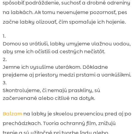
spôsobiť podráždenie, suchosť a drobné odreniny
na labkách. Ak tomu nevenujeme pozornosť, pes
začne labky olizovať, čím spomaľuje ich hojenie.
Domov sa vrátivši, labky umyjeme vlažnou vodou,
aby sme ich očistili od cestných nečistôt.
Jemne ich vysušíme uterákom. Dôkladne
prejdeme aj priestory medzi prstami a vankúšikmi.
Skontrolujeme, či nemajú praskliny, sú
začervenané alebo citlivé na dotyk.
Balzam
na labky je skvelou prevenciou pred aj po
prechádzkach. Tvoria ochranný film, znižujú
trenie a sú užitočné pri tvorbe ľadu alebo