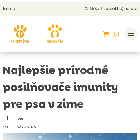
🤝 Môžeš zaplatiť aj na dobierku
(0)
Najlepšie prírodné
posilňovače imunity
pre psa v zime
m
pes
}
24.02.2026