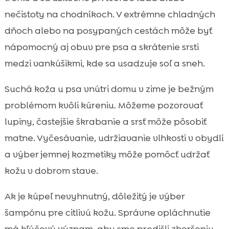
nečistoty na chodníkoch. V extrémne chladných
dňoch alebo na posypaných cestách môže byť
nápomocný aj obuv pre psa a skrátenie srsti
medzi vankúšikmi, kde sa usadzuje soľ a sneh.
Suchá koža u psa vnútri domu v zime je bežným
problémom kvôli kúreniu. Môžeme pozorovať
lupiny, častejšie škrabanie a srsť môže pôsobiť
matne. Vyčesávanie, udržiavanie vlhkosti v obydlí
a výber jemnej kozmetiky môže pomôcť udržať
kožu v dobrom stave.
Ak je kúpeľ nevyhnutný, dôležitý je výber
šampónu pre citlivú kožu. Správne opláchnutie