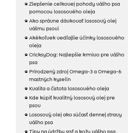
Zlepšenie celkovej pohody vášho psa

pomocou lososového oleja
Ako správne dávkovať lososový olej

vášmu psovi
Akékoľvek vedľajšie účinky lososového

oleja
CricksyDog: Najlepšie krmivo pre vášho

psa
Prirodzený zdroj Omega-3 a Omega-6

mastných kyselín
Kvalita a čistota lososového oleja

Kde kúpiť kvalitný lososový olej pre

psov
Lososový olej ako súčasť dennej stravy

vášho psa
Tipy na údržbu srsť a kožu vášho psa
