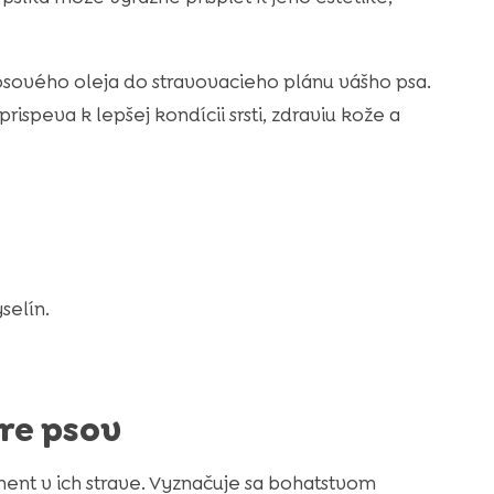
sosového oleja do stravovacieho plánu vášho psa.
peva k lepšej kondícii srsti, zdraviu kože a
selín.
re psov
ent v ich strave. Vyznačuje sa bohatstvom