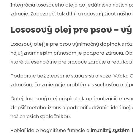
Integrácia lososového oleja do jedálnička našich 
zdravie. Zabezpečí tak dlhý a radostný život nášho
Lososový olej pre psov – v
Lososový olej je pre psov výnimočný doplnok s rô
najvýznamnejším prínosom je podpora zdravia. O
ktoré sú esenciálne pre srdcové zdravie a redukciu
Podporuje tiež zlepšenie stavu srsti a kože. Vďaka 
zdravšou, čo zmierňuje problémy s suchosťou a lú
Ďalej, lososový olej prispieva k optimalizácii tel
zlepšiť metabolizmus a podporiť udržanie ideálnej
našich psích spoločníkov.
Pokiaľ ide o kognitívne funkcie a
imunitný systém
,