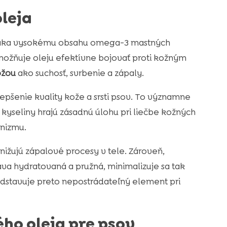
leja
vďaka vysokému obsahu omega-3 mastných
umožňuje oleju efektívne bojovať proti kožným
ožou
ako suchosť, svrbenie a zápaly.
epšenie kvality kože a srsti psov. To významne
yseliny hrajú zásadnú úlohu pri liečbe kožných
nizmu.
ižujú zápalové procesy v tele. Zároveň,
táva hydratovaná a pružná, minimalizuje sa tak
dstavuje preto nepostrádateľný element pri
ho oleja pre psov