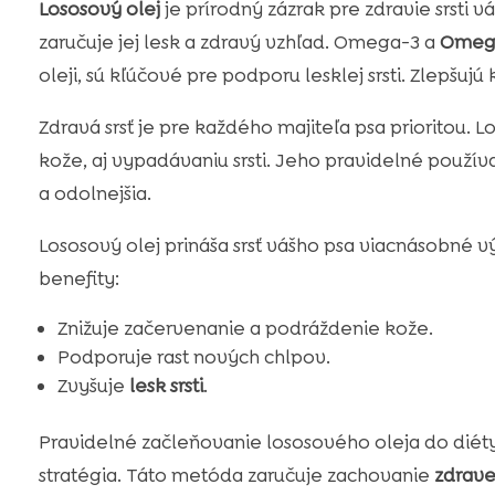
Lososový olej
je prírodný zázrak pre zdravie srsti 
zaručuje jej lesk a zdravý vzhľad. Omega-3 a
Omeg
oleji, sú kľúčové pre podporu lesklej srsti. Zlepšujú k
Zdravá srsť je pre každého majiteľa psa prioritou.
kože, aj vypadávaniu srsti. Jeho pravidelné používa
a odolnejšia.
Lososový olej prináša srsť vášho psa viacnásobné
benefity:
Znižuje začervenanie a podráždenie kože.
Podporuje rast nových chlpov.
Zvyšuje
lesk srsti
.
Pravidelné začleňovanie lososového oleja do diét
stratégia. Táto metóda zaručuje zachovanie
zdravej