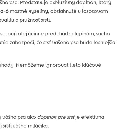
vášho psa. Predstavuje exkluzívny doplnok, ktorý
a-6
mastné kyseliny, obsiahnuté v lososovom
valitu a pružnosť srsti.
 Lososový olej účinne predchádza lupinám, sucho
nie zabezpečí, že srsť vašeho psa bude lesklejšia
 výhody. Nemôžeme ignorovať tieto kľúčové
y vášho psa ako
doplnok pre srsť
je efektívna
 srsti
vášho miláčika.