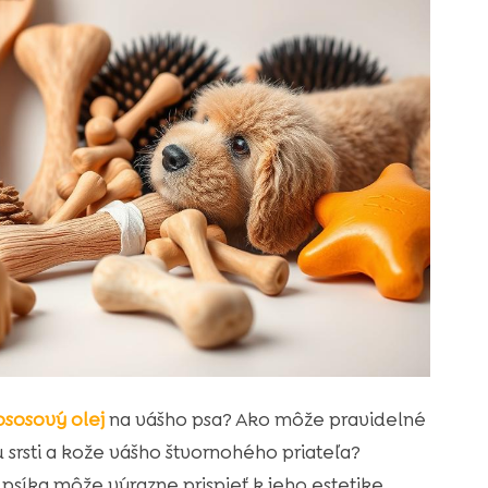
ososový olej
na vášho psa? Ako môže pravidelné
 srsti a kože vášho štvornohého priateľa?
psíka môže výrazne prispieť k jeho estetike,