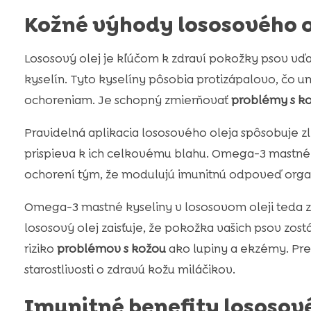
Kožné výhody lososového o
Lososový olej je kľúčom k zdraví pokožky psov 
kyselín. Tyto kyselíny pôsobia protizápalovo, čo 
ochoreniam. Je schopný zmierňovať
problémy s k
Pravidelná aplikacia lososového oleja spôsobuje zl
prispieva k ich celkovému blahu. Omega-3 mastné k
ochorení tým, že modulujú imunitnú odpoveď orga
Omega-3 mastné kyseliny v lososovom oleji teda zn
lososový olej zaisťuje, že pokožka vašich psov zos
riziko
problémov s kožou
ako lupiny a ekzémy. Pre
starostlivosti o zdravú kožu miláčikov.
Imunitné benefity lososové