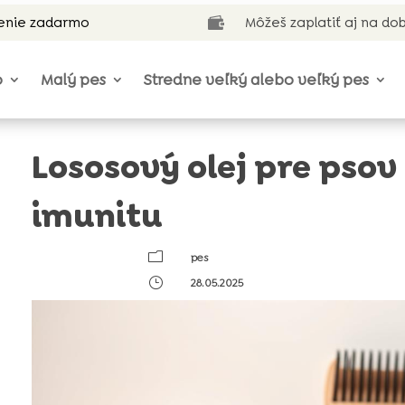
enie zadarmo
Môžeš zaplatiť aj na do

o
Malý pes
Stredne veľký alebo veľký pes
Lososový olej pre psov 
imunitu
m
pes
}
28.05.2025