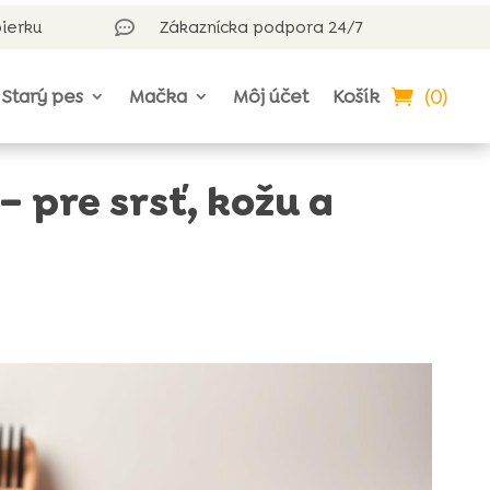
bierku
Zákaznícka podpora 24/7

(0)
Starý pes
Mačka
Môj účet
Košík
– pre srsť, kožu a