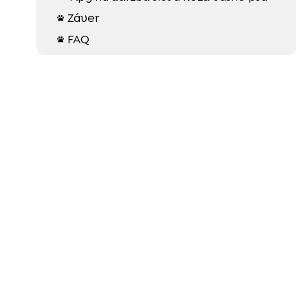
Záver

FAQ
