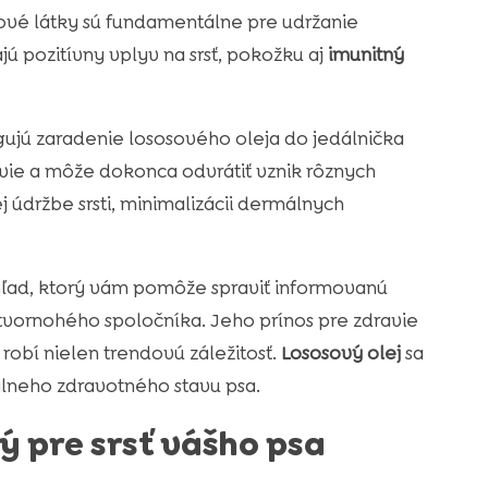
ové látky sú fundamentálne pre udržanie
jú pozitívny vplyv na srsť, pokožku aj
imunitný
gujú zaradenie lososového oleja do jedálnička
avie a môže dokonca odvrátiť vznik rôznych
j údržbe srsti, minimalizácii dermálnych
ad, ktorý vám pomôže spraviť informovanú
štvornohého spoločníka. Jeho prínos pre zdravie
obí nielen trendovú záležitosť.
Lososový olej
sa
lneho zdravotného stavu psa.
lý pre srsť vášho psa