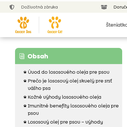
Doživotná záruka
Doruč


Šteniatk
Obsah
i
Úvod do lososového oleja pre psov

Prečo je lososový olej skvelý pre srsť

vášho psa
Kožné výhody lososového oleja

Imunitné benefity lososového oleja pre

psov
Lososový olej pre psov – výhody
