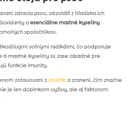
vaní zdravia psov, obzvlášť z hľadiska ich
tioxidanty a
esenciálne mastné kyseliny
vornohých spoločníkov.
 škodlivými voľnými radikálmi, čo podporuje
6 mastné kyseliny sú zase zásadné pre
ujú funkcie imunity.
hlenom zotavovaní z
chorôb
a zranení, čím značne
nie je len doplnkom vyživy, ale aj faktorom
.