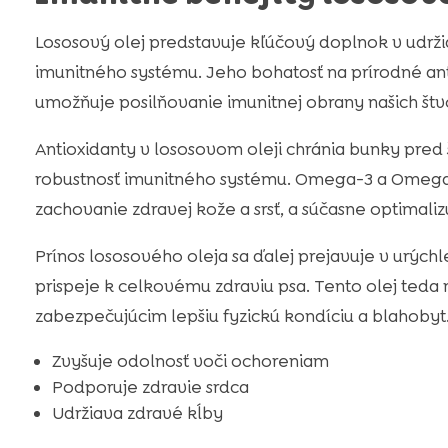
Lososový olej predstavuje kľúčový doplnok v udržia
imunitného systému. Jeho bohatosť na prírodné an
umožňuje posilňovanie imunitnej obrany našich št
Antioxidanty v lososovom oleji chránia bunky pred
robustnosť imunitného systému. Omega-3 a Omega-
zachovanie zdravej kože a srsť, a súčasne optimaliz
Prínos lososového oleja sa ďalej prejavuje v urýc
prispeje k celkovému zdraviu psa. Tento olej teda 
zabezpečujúcim lepšiu fyzickú kondíciu a blahobyt
Zvyšuje odolnosť voči ochoreniam
Podporuje zdravie srdca
Udržiava zdravé kĺby