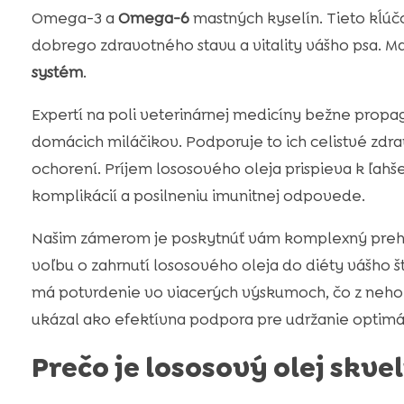
Omega-3 a
Omega-6
mastných kyselín. Tieto kĺúč
dobrego zdravotného stavu a vitality vášho psa. Ma
systém
.
Expertí na poli veterinárnej medicíny bežne propa
domácich miláčikov. Podporuje to ich celistvé zdr
ochorení. Príjem lososového oleja prispieva k ľahše
komplikácií a posilneniu imunitnej odpovede.
Našim zámerom je poskytnúť vám komplexný prehľ
voľbu o zahrnutí lososového oleja do diéty vášho 
má potvrdenie vo viacerých výskumoch, čo z neho r
ukázal ako efektívna podpora pre udržanie optimá
Prečo je lososový olej skve