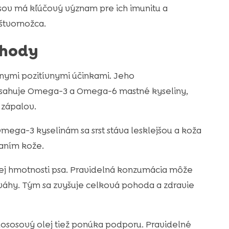
psov má kľúčový význam pre ich imunitu a
 štvornožca.
ýhody
znymi pozitívnymi účinkami. Jeho
bsahuje Omega-3 a Omega-6 mastné kyseliny,
 zápalov.
Omega-3 kyselinám sa srst stáva lesklejšou a koža
paním kože.
esnej hmotnosti psa. Pravidelná konzumácia môže
 váhy. Tým sa zvyšuje celková pohoda a zdravie
 lososový olej tiež ponúka podporu. Pravidelné