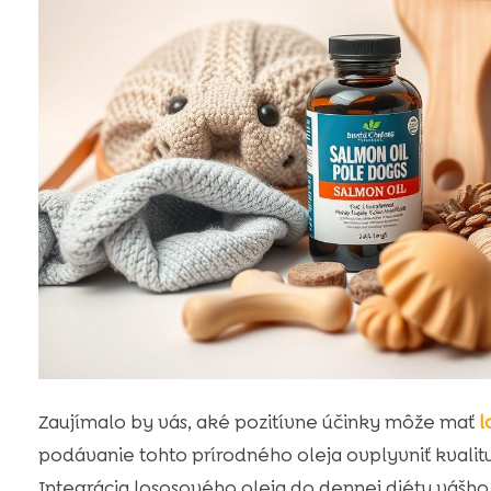
Zaujímalo by vás, aké pozitívne účinky môže mať
l
podávanie tohto prírodného oleja ovplyvniť kvalitu
Integrácia lososového oleja do dennej diéty vášho 