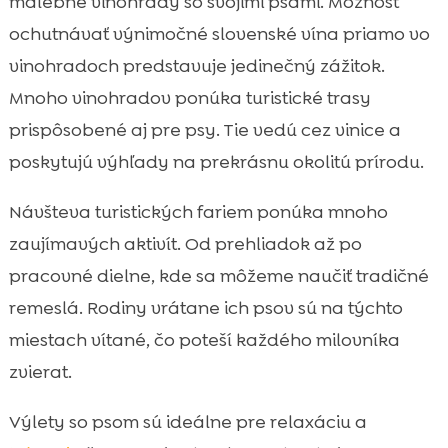
malebné vinohrady so svojimi psami. Možnosť
ochutnávať výnimočné slovenské vína priamo vo
vinohradoch predstavuje jedinečný zážitok.
Mnoho vinohradov ponúka turistické trasy
prispôsobené aj pre psy. Tie vedú cez vinice a
poskytujú výhľady na prekrásnu okolitú prírodu.
Návšteva turistických fariem ponúka mnoho
zaujímavých aktivít. Od prehliadok až po
pracovné dielne, kde sa môžeme naučiť tradičné
remeslá. Rodiny vrátane ich psov sú na týchto
miestach vítané, čo poteší každého milovníka
zvierat.
Výlety so psom sú ideálne pre relaxáciu a