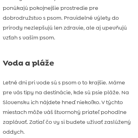
ponúkajú pokojnejšie prostredie pre
dobrodružstvo s psom. Pravidelné výlety do
prírody nezlepšujú len zdravie, ale aj upevňujú
vzťah s vaším psom.
Voda a pláže
Letné dni pri vode sú s psom o to krajšie. Máme
pre vás tipy na destinácie, kde sú psie pláže. Na
Slovensku ich nájdete hneď niekoľko. V týchto
miestach môže váš štvornohý priateľ pohodlne
zaplávať. Zatiaľ čo vy si budete užívať zaslúžený
oddych.