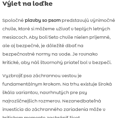
Výlet na loďke
Spoločné
plavby so psom
predstavujú výnimočné
chvíle, ktoré si môžeme užívať v teplých letných
mesiacoch. Aby boli tieto chvíle nielen príjemné,
ale aj bezpečné, je dôležité dbať na
bezpečnostné normy na vode. Je rovnako
kritické, aby náš štvornohý priateľ bol v bezpečí.
Vyzbrojiť psa záchrannou vestou je
fundamentálnym krokom. Na trhu existuje široká
škála variantov, navrhnutých pre psy
najrozličnejších rozmerov. Nezanedbateľná
investícia do záchranného zariadenia môže v
kritickom momente zachrániť život.