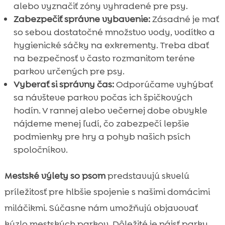
alebo vyznačiť zóny vyhradené pre psy.
Zabezpečiť správne vybavenie:
Zásadné je mať
so sebou dostatočné množstvo vody, vodítko a
hygienické sáčky na exkrementy. Treba dbať
na bezpečnosť v často rozmanitom teréne
parkov určených pre psy.
Vyberať si správny čas:
Odporúčame vyhýbať
sa návšteve parkov počas ich špičkových
hodín. V rannej alebo večernej dobe obvykle
nájdeme menej ľudí, čo zabezpečí lepšie
podmienky pre hry a pohyb našich psích
spoločníkov.
Mestské výlety so psom
predstavujú skvelú
príležitosť pre hlbšie spojenie s našimi domácimi
miláčikmi. Súčasne nám umožňujú objavovať
kúzlo mestských parkov. Dôležité je nájsť parky,