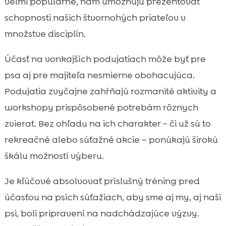
veľmi populárne, nám umožňujú prezentovať
schopnosti našich štvornohých priateľov v
množstve disciplín.
Účasť na vonkajších podujatiach môže byť pre
psa aj pre majiteľa nesmierne obohacujúca.
Podujatia zvyčajne zahŕňajú rozmanité aktivity a
workshopy prispôsobené potrebám rôznych
zvierat. Bez ohľadu na ich charakter – či už sú to
rekreačné alebo súťažné akcie – ponúkajú širokú
škálu možností výberu.
Je kľúčové absolvovať príslušný tréning pred
účasťou na psích súťažiach, aby sme aj my, aj naši
psi, boli pripravení na nadchádzajúce výzvy.