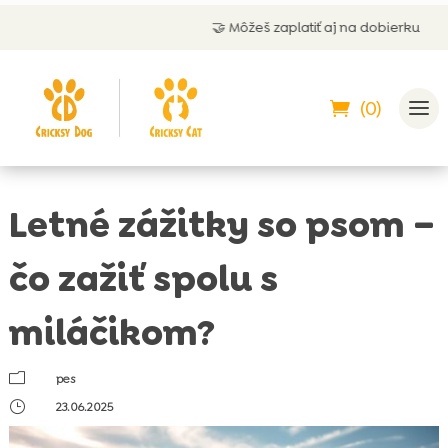
🤝 Môžeš zaplatiť aj na dobierku
(0)
Letné zážitky so psom –
čo zažiť spolu s
miláčikom?
m
pes
}
23.06.2025