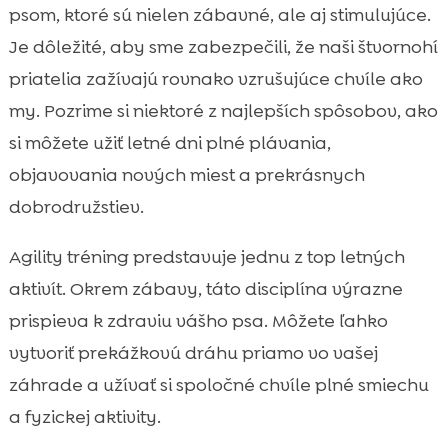
psom, ktoré sú nielen zábavné, ale aj stimulujúce.
Je dôležité, aby sme zabezpečili, že naši štvornohí
priatelia zažívajú rovnako vzrušujúce chvíle ako
my. Pozrime si niektoré z najlepších spôsobov, ako
si môžete užiť letné dni plné plávania,
objavovania nových miest a prekrásnych
dobrodružstiev.
Agility tréning predstavuje jednu z top letných
aktivít. Okrem zábavy, táto disciplína výrazne
prispieva k zdraviu vášho psa. Môžete ľahko
vytvoriť prekážkovú dráhu priamo vo vašej
záhrade a užívať si spoločné chvíle plné smiechu
a fyzickej aktivity.