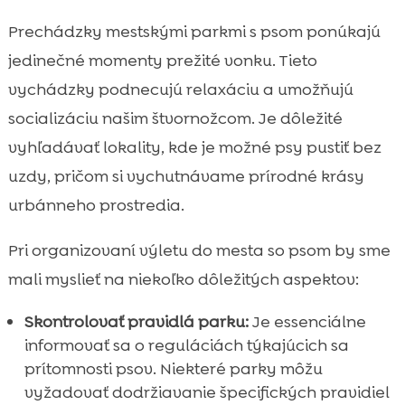
Prechádzky mestskými parkmi s psom ponúkajú
jedinečné momenty prežité vonku. Tieto
vychádzky podnecujú relaxáciu a umožňujú
socializáciu našim štvornožcom. Je dôležité
vyhľadávať lokality, kde je možné psy pustiť bez
uzdy, pričom si vychutnávame prírodné krásy
urbánneho prostredia.
Pri organizovaní výletu do mesta so psom by sme
mali myslieť na niekoľko dôležitých aspektov:
Skontrolovať pravidlá parku:
Je essenciálne
informovať sa o reguláciách týkajúcich sa
prítomnosti psov. Niekteré parky môžu
vyžadovať dodržiavanie špecifických pravidiel