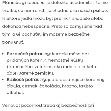
Plánujúc grilovačku, je dôležité uvedomiť si, že nie
všetko, čo nám chutí, je vhodné pre našich psíkov.
Niektoré jedlá môžu byť pre nich škodlivé alebo
dokonca nebezpečné. Preto sa zamyslime nad
tým, aké pochúťky im môžeme bezpečne
ponúknuť.
Bezpečné potraviny
: kuracie mäso bez
pridaných korenín, nemastné kúsky
bravčového, zeleninu ako mrkva a cuketa,
ďalej varené zemiaky.
Rizikové potraviny
: jedlá obsahujúce koreniny,
cibuľa, cesnak, čokoláda, hrozno, takisto
alkohol.
Venovať pozornosť treba aj bezpečnosti pri