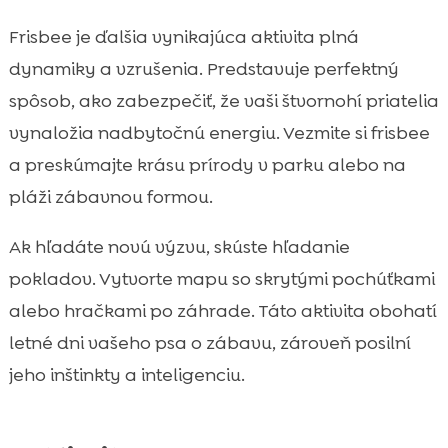
Frisbee je ďalšia vynikajúca aktivita plná
dynamiky a vzrušenia. Predstavuje perfektný
spôsob, ako zabezpečiť, že vaši štvornohí priatelia
vynaložia nadbytočnú energiu. Vezmite si frisbee
a preskúmajte krásu prírody v parku alebo na
pláži zábavnou formou.
Ak hľadáte novú výzvu, skúste hľadanie
pokladov. Vytvorte mapu so skrytými pochúťkami
alebo hračkami po záhrade. Táto aktivita obohatí
letné dni vašeho psa o zábavu, zároveň posilní
jeho inštinkty a inteligenciu.