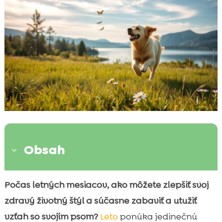
Obsah
3
Prečo tráviť leto so psom?
Počas letných mesiacov, ako môžete zlepšiť svoj

Plánovanie letných aktivít
zdravý životný štýl a súčasne zabaviť a utužiť

Turistika v prírode
vzťah so svojím psom?
Leto
ponúka jedinečnú
