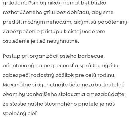
grilovaní. Psík by nikdy nemal byť blízko
rozhorúčeného grilu bez dohľadu, aby sme
predišli možným nehodám, akými sú popáleniny.
Zabezpečenie prístupu k čistej vode pre
osvieženie je tiež nevyhnutné.
Postup pri organizácii psieho barbecue,
orientovaný na bezpečnosť a správnu výživu,
zabezpečí radostný zážitok pre celú rodinu.
Maximálne si vychutnajte tieto nezabudnuteľné
okamihy vonkajšieho stolovania a nezabúdajte,
že šťastie nášho štvornohého priateľa je náš
spoločný cieľ.