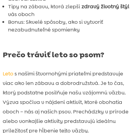
FAQ

Tipy na zábavu, ktorá zlepší
zdravý životný štýl
vás oboch
Bonus: Skvelé spôsoby, ako si vytvoriť
nezabudnuteľné spomienky
Prečo tráviť leto so psom?
Leto
s našimi štvornohými priateľmi predstavuje
viac ako len zábavu a dobrodružstvá. Je to čas,
ktorý podstatne posilňuje našu vzájomnú väzbu.
Výzva spočíva v nájdení aktivít, ktoré obohatia
oboch – nás aj našich psov. Prechádzky v prírode
alebo vonkajšie aktivity predstavujú ideálnu
príležitosť pre hĺbenie tejto väzby.