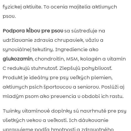
fyzickej aktivite. To ocenia majitelia aktívnych
psov.
Podpora kĺbov pre psov
sa sústreďuje na
udržiavanie zdravia chrupaviek, väzív a
synoviálnej tekutiny. Ingrediencie ako
glukozamín
, chondroitín, MSM, kolagén a vitamín
C redukujú stuhnutosť. Zlepšujú pohyblivosť.
Produkt je ideálny pre psy veľkých plemien,
aktívnych psích športovcov a seniorov. Poslúži aj
mladým psom ako prevencia v období ich rastu.
Twinky vitamínové doplnky sú navrhnuté pre psy
všetkých vekov a veľkostí. Ich dávkovanie
upravujeme podľa hmotnosti a zdravotného