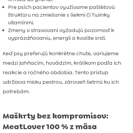
Pre psích pacientov využívame paštétovú
štruktúru na zmiešanie s liekmi či Twinky
vitamínmi.
Zmeny v stravovaní vyžadujú pozornosť k
vyprázdňovaniu, energii a kvalite srsti.
Keď psy preferujú konkrétne chute, variujeme
medzi jahňacím, hovädzím, králikom podľa ich
reakcie a ročného obdobia. Tento prístup
udržiava misku pestrou, zároveň šetrnú ku ich
potrebám.
Maškrty bez kompromisov:
MeatLover 100 % z mäsa