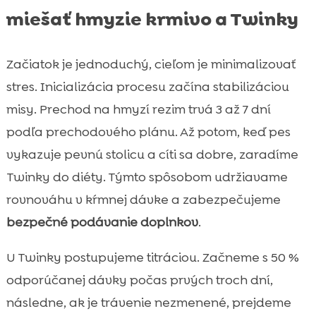
miešať hmyzie krmivo a Twinky
Začiatok je jednoduchý, cieľom je minimalizovať
stres. Inicializácia procesu začína stabilizáciou
misy. Prechod na hmyzí rezim trvá 3 až 7 dní
podľa prechodového plánu. Až potom, keď pes
vykazuje pevnú stolicu a cíti sa dobre, zaradíme
Twinky do diéty. Týmto spôsobom udržiavame
rovnováhu v kŕmnej dávke a zabezpečujeme
bezpečné podávanie doplnkov
.
U Twinky postupujeme titráciou. Začneme s 50 %
odporúčanej dávky počas prvých troch dní,
následne, ak je trávenie nezmenené, prejdeme