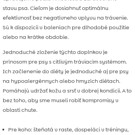
stavu psa. Cieľom je dosiahnuť optimálnu
efektívnosť bez negatívneho vplyvu na trávenie.
Sú k dispozícii v baleníach pre dlhodobé použitie
alebo na krátke obdobie.
Jednoduché zloženie týchto doplnkov je
prínosom pre psy s citlivým tráviacim systémom.
Ich začlenenie do diéty je jednoduché aj pre psy
na hypoalergénnych alebo hmyzích diétach.
Pomáhajú udržať kožu a srsť v dobrej kondícii. A to
bez toho, aby sme museli robiť kompromisy v
oblasti chute.
Pre koho: šteňatá v raste, dospeláci v tréningu,