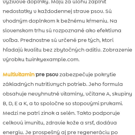
výživové doplnky. Majú za úlohu zaplniť
nedostatky v každodennej strave psov. Sú
vhodným doplnkom k bežnému kŕmeniu. Na
slovenskom trhu sú rozpoznané ako efektívna
voľba. Prednostne sú určené pre tých, ktorí
hľadajú kvalitu bez zbytočných aditív. Zobrazenie
výrobku twinkyexample.com.
Multivitamín
pre psov
zabezpečuje pokrytie
základných nutritívnych potrieb. Jeho formula
obsahuje nevyhnutné vitamíny, včítane A, skupiny
B, D, E a K, a to spoločne so stopovými prvkami.
Medzi ne patrí zinok a selén. Takto podporuje
celkovú imunitu, zdravie kože a srsť, dodáva
energiu. Je prospešný aj pre regeneráciu po