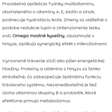
Pravidelná aplikácia Twinky multivitamínu,
obohateného o vitamíny A, E, biotín a zinok,
podnecuje hydratáciu kože. Zmeny sú viditeľné v
podobe redukcie lupín a zintenzívnenia lesku
srsti.
Omega mastné kyseliny
, obsiahnuté v
hmyze, aplikujú synergický efekt s mikroživinami.
Vyrovnané trávenie slúži ako pilier energetickej
hladiny. Proteíny a vláknina z hmyzu sú ľahko
stráviteľné, čo zabezpečuje óptimálnu funkciu
tráviaceho systému. Nezanedbateľná je tiež
úloha vitamínov skupiny B a probiotík, ktoré
efektívne prmujú metabolizmus.