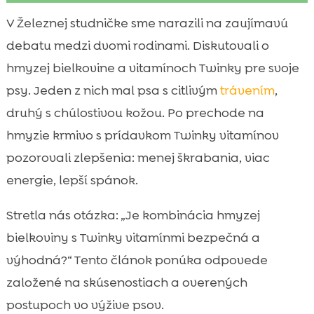
Prečo vôbec uvažovať o hmyzej bielkovine
V Železnej studničke sme narazili na zaujímavú

pre psov
debatu medzi dvomi rodinami. Diskutovali o
Čo sú Twinky vitamíny a komu sú určené

hmyzej bielkovine a vitamínoch Twinky pre svoje
kombinácia hmyzej bielkoviny s vitamínmi

psy. Jeden z nich mal psa s citlivým
trávením
,
Twinky
druhý s chúlostivou kožou. Po prechode na
Zdravotné benefity hmyzej bielkoviny

hmyzie krmivo s prídavkom Twinky vitamínov
podporené vitamínmi
pozorovali zlepšenia: menej škrabania, viac
Alergie, intolerancie a citlivé brušká

energie, lepší spánok.
Praktické dávkovanie: ako miešať hmyzie

krmivo a Twinky
Stretla nás otázka: „Je kombinácia hmyzej
CricksyDog: hypoalergénne krmivá bez

bielkoviny s Twinky vitamínmi bezpečná a
kuracieho mäsa a pšenice
výhodná?“ Tento článok ponúka odpovede
Ely mokré krmivo: šetrné a chutné

založené na skúsenostiach a overených
doplnenie misky
postupoch vo výžive psov.
Maškrty bez kompromisov: MeatLover 100 %
