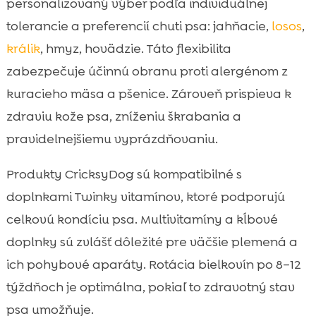
personalizovaný výber podľa individuálnej
tolerancie a preferencií chuti psa: jahňacie,
losos
,
králik
, hmyz, hovädzie. Táto flexibilita
zabezpečuje účinnú obranu proti alergénom z
kuracieho mäsa a pšenice. Zároveň prispieva k
zdraviu kože psa, zníženiu škrabania a
pravidelnejšiemu vyprázdňovaniu.
Produkty CricksyDog sú kompatibilné s
doplnkami Twinky vitamínov, ktoré podporujú
celkovú kondíciu psa. Multivitamíny a kĺbové
doplnky sú zvlášť dôležité pre väčšie plemená a
ich pohybové aparáty. Rotácia bielkovín po 8–12
týždňoch je optimálna, pokiaľ to zdravotný stav
psa umožňuje.