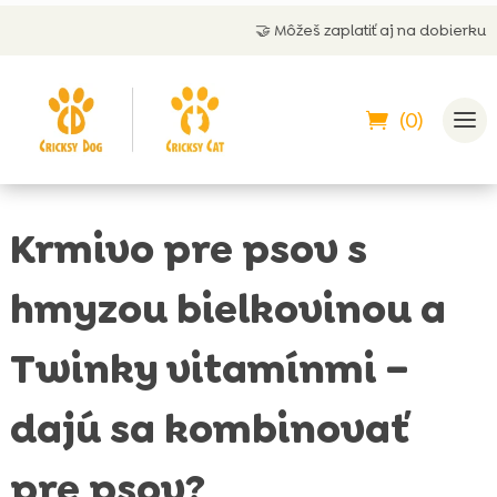
🤝 Môžeš zaplatiť aj na dobierku
(0)
Krmivo pre psov s
hmyzou bielkovinou a
Twinky vitamínmi –
dajú sa kombinovať
pre psov?