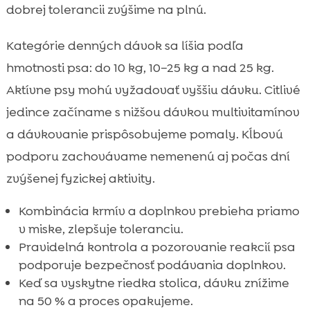
dobrej tolerancii zvýšime na plnú.
Kategórie denných dávok sa líšia podľa
hmotnosti psa: do 10 kg, 10–25 kg a nad 25 kg.
Aktívne psy mohú vyžadovať vyššiu dávku. Citlivé
jedince začíname s nižšou dávkou multivitamínov
a dávkovanie prispôsobujeme pomaly. Kĺbovú
podporu zachovávame nemenenú aj počas dní
zvýšenej fyzickej aktivity.
Kombinácia krmív a doplnkov prebieha priamo
v miske, zlepšuje toleranciu.
Pravidelná kontrola a pozorovanie reakcií psa
podporuje bezpečnosť podávania doplnkov.
Keď sa vyskytne riedka stolica, dávku znížime
na 50 % a proces opakujeme.