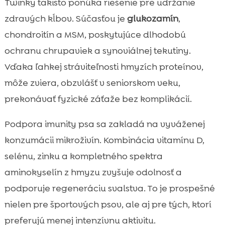
Twinky takisto ponúka riešenie pre udržanie
zdravých kĺbov. Súčasťou je
glukozamín
,
chondroitín a MSM, poskytujúce dlhodobú
ochranu chrupaviek a synoviálnej tekutiny.
Vďaka ľahkej stráviteľnosti hmyzích proteínov,
môže zviera, obzvlášť v seniorskom veku,
prekonávať fyzické záťaže bez komplikácií.
Podpora imunity psa sa zakladá na vyváženej
konzumácii mikroživín. Kombinácia vitamínu D,
selénu, zinku a kompletného spektra
aminokyselín z hmyzu zvyšuje odolnosť a
podporuje regeneráciu svalstva. To je prospešné
nielen pre športových psov, ale aj pre tých, ktorí
preferujú menej intenzívnu aktivitu.