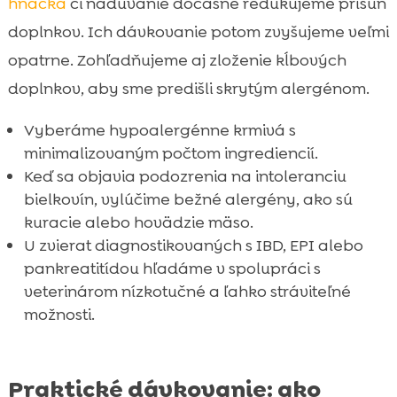
hnačka
či nadúvanie dočasne redukujeme prísun
doplnkov. Ich dávkovanie potom zvyšujeme veľmi
opatrne. Zohľadňujeme aj zloženie kĺbových
doplnkov, aby sme predišli skrytým alergénom.
Vyberáme hypoalergénne krmivá s
minimalizovaným počtom ingrediencií.
Keď sa objavia podozrenia na intoleranciu
bielkovín, vylúčime bežné alergény, ako sú
kuracie alebo hovädzie mäso.
U zvierat diagnostikovaných s IBD, EPI alebo
pankreatitídou hľadáme v spolupráci s
veterinárom nízkotučné a ľahko stráviteľné
možnosti.
Praktické dávkovanie: ako