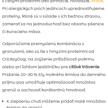
s čistými proteínmi ako jahňacie, hovädzie,
králik
.
Pri alergických psích jedincoch uprednostňujeme
proteíny, ktoré sú v súlade s ich bežnou stravou,
zamerať sa na jednoduchosť bez obsahu pšenice
či kuracieho mäsa.
Odporúčame premyslenú kombináciu s
granulami, ako sú tie s hmyzími proteínmi od
CricksyDog, na zvýšenie príťažlivosti pokrmu
alebo pri ľahšom jedálničku pre
citlivé trávenie
.
Pridanie 20–30 % Ely mokrého krmiva do denného
príjmu psa umožňuje optimalizovať množstvo
granúl a zachovať konštantnú hmotnosť.
K zlepšeniu chuti môžeme pridať malé množstvo
krmiva do granúl.