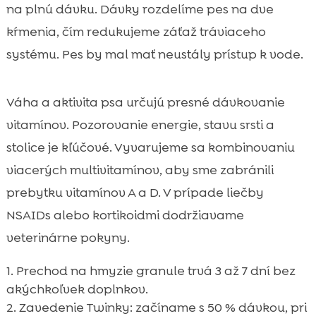
na plnú dávku. Dávky rozdelíme pes na dve
kŕmenia, čím redukujeme záťaž tráviaceho
systému. Pes by mal mať neustály prístup k vode.
Váha a aktivita psa určujú presné dávkovanie
vitamínov. Pozorovanie energie, stavu srsti a
stolice je kľúčové. Vyvarujeme sa kombinovaniu
viacerých multivitamínov, aby sme zabránili
prebytku vitamínov A a D. V prípade liečby
NSAIDs alebo kortikoidmi dodržiavame
veterinárne pokyny.
Prechod na hmyzie granule trvá 3 až 7 dní bez
akýchkoľvek doplnkov.
Zavedenie Twinky: začíname s 50 % dávkou, pri