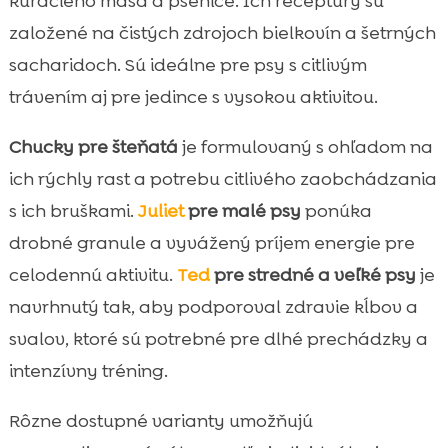
kuracieho mäsa a pšenice. Ich receptúry sú
založené na čistých zdrojoch bielkovín a šetrných
sacharidoch. Sú ideálne pre psy s citlivým
trávením aj pre jedince s vysokou aktivitou.
Chucky pre šteňatá
je formulovaný s ohľadom na
ich rýchly rast a potrebu citlivého zaobchádzania
s ich bruškami.
Juliet
pre malé psy
ponúka
drobné granule a vyvážený príjem energie pre
celodennú aktivitu.
Ted
pre stredné a veľké psy
je
navrhnutý tak, aby podporoval zdravie kĺbov a
svalov, ktoré sú potrebné pre dlhé prechádzky a
intenzívny tréning.
Rôzne dostupné varianty umožňujú