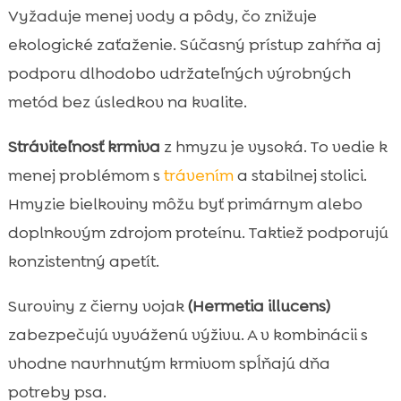
Vyžaduje menej vody a pôdy, čo znižuje
ekologické zaťaženie. Súčasný prístup zahŕňa aj
podporu dlhodobo udržateľných výrobných
metód bez úsledkov na kvalite.
Stráviteľnosť krmiva
z hmyzu je vysoká. To vedie k
menej problémom s
trávením
a stabilnej stolici.
Hmyzie bielkoviny môžu byť primárnym alebo
doplnkovým zdrojom proteínu. Taktiež podporujú
konzistentný apetít.
Suroviny z čierny vojak
(Hermetia illucens)
zabezpečujú vyváženú výživu. A v kombinácii s
vhodne navrhnutým krmivom spĺňajú dňa
potreby psa.