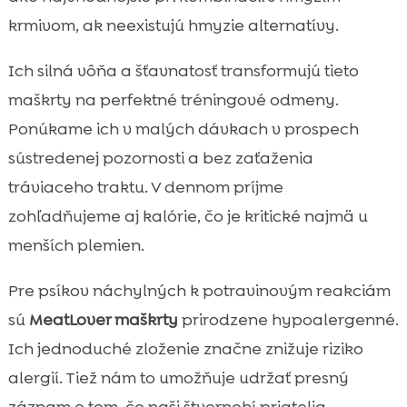
krmivom, ak neexistujú hmyzie alternatívy.
Ich silná vôňa a šťavnatosť transformujú tieto
maškrty na perfektné tréningové odmeny.
Ponúkame ich v malých dávkach v prospech
sústredenej pozornosti a bez zaťaženia
tráviaceho traktu. V dennom príjme
zohľadňujeme aj kalórie, čo je kritické najmä u
menších plemien.
Pre psíkov náchylných k potravinovým reakciám
sú
MeatLover maškrty
prirodzene hypoalergenné.
Ich jednoduché zloženie značne znižuje riziko
alergií. Tiež nám to umožňuje udržať presný
záznam o tom, čo naši štvornohí priatelia