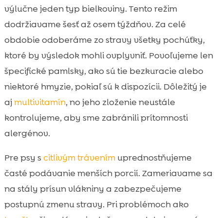
výlučne jeden typ bielkoviny. Tento režim
dodržiavame šesť až osem týždňov. Za celé
obdobie odoberáme zo stravy všetky pochúťky,
ktoré by výsledok mohli ovplyvniť. Povoľujeme len
špecifické pamlsky, ako sú tie bezkuracie alebo
niektoré hmyzie, pokiaľ sú k dispozícii. Dôležitý je
aj
multivitamín
, no jeho zloženie neustále
kontrolujeme, aby sme zabránili prítomnosti
alergénov.
Pre psy s
citlivým trávením
uprednostňujeme
časté podávanie menších porcií. Zameriavame sa
na stály prísun vlákniny a zabezpečujeme
postupnú zmenu stravy. Pri problémoch ako