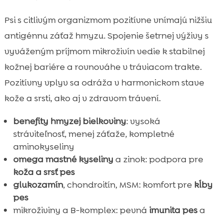
Psi s citlivým organizmom pozitívne vnímajú nižšiu
antigénnu záťaž hmyzu. Spojenie šetrnej výživy s
vyváženým príjmom mikroživín vedie k stabilnej
kožnej bariére a rovnováhe v tráviacom trakte.
Pozitívny vplyv sa odráža v harmonickom stave
kože a srsti, ako aj v zdravom trávení.
benefity hmyzej bielkoviny
: vysoká
stráviteľnosť, menej záťaže, kompletné
aminokyseliny
omega mastné kyseliny
a zinok: podpora pre
koža a srsť pes
glukozamín
, chondroitín, MSM: komfort pre
kĺby
pes
mikroživiny a B-komplex: pevná
imunita pes
a