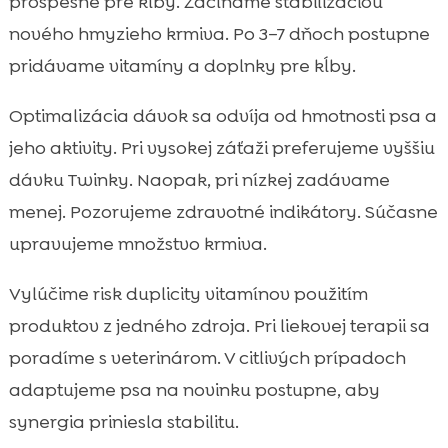
prospešné pre kĺby. Začíname stabilizáciou
nového hmyzieho krmiva. Po 3–7 dňoch postupne
pridávame vitamíny a doplnky pre kĺby.
Optimalizácia dávok sa odvíja od hmotnosti psa a
jeho aktivity. Pri vysokej záťaži preferujeme vyššiu
dávku Twinky. Naopak, pri nízkej zadávame
menej. Pozorujeme zdravotné indikátory. Súčasne
upravujeme množstvo krmiva.
Vylúčime risk duplicity vitamínov použitím
produktov z jedného zdroja. Pri liekovej terapii sa
poradíme s veterinárom. V citlivých prípadoch
adaptujeme psa na novinku postupne, aby
synergia priniesla stabilitu.