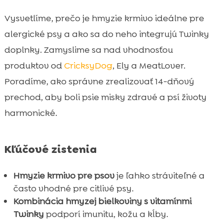
z mäsa
Vysvetlíme, prečo je hmyzie krmivo ideálne pre
Starostlivosť mimo misky: Twinky, Chloé, Mr.

alergické psy a ako sa do neho integrujú Twinky
Easy a Denty
doplnky. Zamyslime sa nad vhodnosťou
Ako vybrať správnu receptúru hmyzieho

krmiva
produktov od
CricksyDog
, Ely a MeatLover.
Plán zavádzania: 14-dňová prechodová
Poradíme, ako správne zrealizovať 14-dňový

schéma
prechod, aby boli psie misky zdravé a psí životy
Typické chyby pri kombinovaní a ako sa im

harmonické.
vyhnúť
Reálne scenáre: šteňa, dospelý aktívny

pes, senior alergik
Kľúčové zistenia
Záver

Hmyzie krmivo pre psov
je ľahko stráviteľné a
FAQ

často vhodné pre citlivé psy.
Kombinácia hmyzej bielkoviny s vitamínmi
Twinky
podporí imunitu, kožu a kĺby.