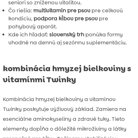
seniori so zníženou vitalitou.
Čo riešia:
multivitamín pre psov
pre celkovú
kondíciu,
podpora kĺbov pre psov
pre
pohybový aparát.
Kde ich hľadať:
slovenský trh
ponúka formy
vhodné na dennú aj sezónnu suplementáciu.
kombinácia hmyzej bielkoviny s
vitamínmi Twinky
Kombinácia hmyzej bielkoviny a vitamínov
Twinky poskytuje výživový základ. Zamiera na
esenciálne aminokyseliny a zdravé tuky. Tieto
elementy dopĺňa o dôležité mikroživiny a látky