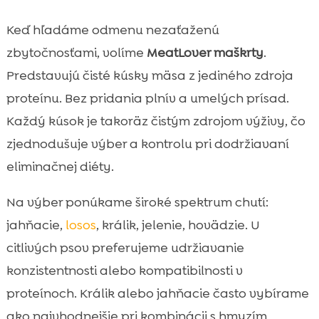
Keď hľadáme odmenu nezaťaženú
zbytočnosťami, volíme
MeatLover maškrty
.
Predstavujú čisté kúsky mäsa z jediného zdroja
proteínu. Bez pridania plnív a umelých prísad.
Každý kúsok je takoräz čistým zdrojom výživy, čo
zjednodušuje výber a kontrolu pri dodržiavaní
eliminačnej diéty.
Na výber ponúkame široké spektrum chutí:
jahňacie,
losos
, králik, jelenie, hovädzie. U
citlivých psov preferujeme udržiavanie
konzistentnosti alebo kompatibilnosti v
proteínoch. Králik alebo jahňacie často vybírame
ako najvhodnejšie pri kombinácii s hmyzím