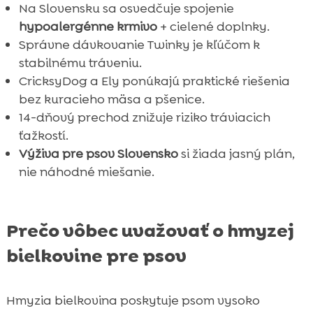
Na Slovensku sa osvedčuje spojenie
hypoalergénne krmivo
+ cielené doplnky.
Správne dávkovanie Twinky je kľúčom k
stabilnému tráveniu.
CricksyDog a Ely ponúkajú praktické riešenia
bez kuracieho mäsa a pšenice.
14-dňový prechod znižuje riziko tráviacich
ťažkostí.
Výživa pre psov Slovensko
si žiada jasný plán,
nie náhodné miešanie.
Prečo vôbec uvažovať o hmyzej
bielkovine pre psov
Hmyzia bielkovina poskytuje psom vysoko