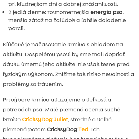
pri kľudnejšom dni a dobrej znášanlivosti.
2 jedlá denne: rovnomernejšia
energia psa
,
menšia záťaž na žalúdok a ľahšie doladenie
porcií.
Kľúčové je načasovanie krmiva s ohľadom na
aktivitu. Dospelému psovi by sme mali dopriať
dávku úmernú jeho aktivite, nie však tesne pred
fyzickým výkonom. Znížime tak riziko nevoľnosti a
problémy so trávením.
Pri výbere krmiva uvažujeme o veľkosti a
potrebách psa. Malé plemená ocenia suché
krmivo
CricksyDog
Juliet
, stredné a veľké
plemená potom
CricksyDog
Ted
. Ich