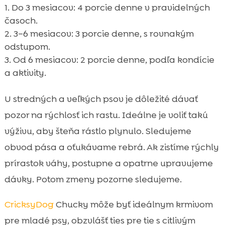
Do 3 mesiacov: 4 porcie denne v pravidelných
časoch.
3–6 mesiacov: 3 porcie denne, s rovnakým
odstupom.
Od 6 mesiacov: 2 porcie denne, podľa kondície
a aktivity.
U stredných a veľkých psov je dôležité dávať
pozor na rýchlosť ich rastu. Ideálne je voliť takú
výživu, aby šteňa rástlo plynulo. Sledujeme
obvod pása a oťukávame rebrá. Ak zistíme rýchly
prírastok váhy, postupne a opatrne upravujeme
dávky. Potom zmeny pozorne sledujeme.
CricksyDog
Chucky môže byť ideálnym krmivom
pre mladé psy, obzvlášť ties pre tie s citlivým