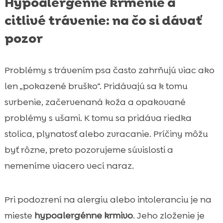
Hypoalergénne kŕmenie a
citlivé trávenie: na čo si dávať
pozor
Problémy s trávením psa často zahrňujú viac ako
len „pokazené bruško“. Pridávajú sa k tomu
svrbenie, začervenaná koža a opakované
problémy s ušami. K tomu sa pridáva riedka
stolica, plynatosť alebo zvracanie. Príčiny môžu
byť rôzne, preto pozorujeme súvislosti a
nemeníme viacero vecí naraz.
Pri podozrení na alergiu alebo intoleranciu je na
mieste
hypoalergénne krmivo
. Jeho zloženie je