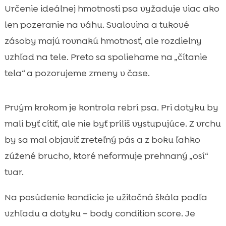
Určenie ideálnej hmotnosti psa vyžaduje viac ako
len pozeranie na váhu. Svalovina a tukové
zásoby majú rovnakú hmotnosť, ale rozdielny
vzhľad na tele. Preto sa spoliehame na „čítanie
tela“ a pozorujeme zmeny v čase.
Prvým krokom je kontrola rebrí psa. Pri dotyku by
mali byť cítiť, ale nie byť príliš vystupujúce. Z vrchu
by sa mal objaviť zreteľný pás a z boku ľahko
zúžené brucho, ktoré neformuje prehnaný „osí“
tvar.
Na posúdenie kondície je užitočná škála podľa
vzhľadu a dotyku – body condition score. Je