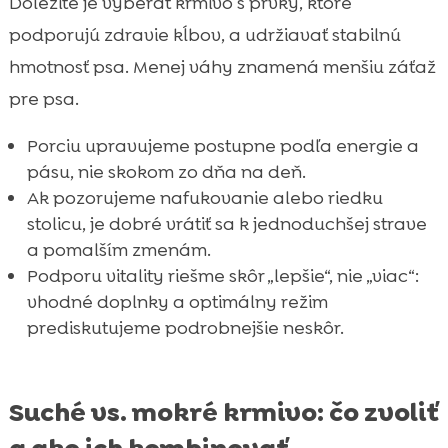
Dôležité je vyberať krmivo s prvky, ktoré
podporujú zdravie kĺbov, a udržiavať stabilnú
hmotnosť psa. Menej váhy znamená menšiu záťaž
pre psa.
Porciu upravujeme postupne podľa energie a
pásu, nie skokom zo dňa na deň.
Ak pozorujeme nafukovanie alebo riedku
stolicu, je dobré vrátiť sa k jednoduchšej strave
a pomalším zmenám.
Podporu vitality riešme skôr „lepšie“, nie „viac“:
vhodné doplnky a optimálny režim
prediskutujeme podrobnejšie neskôr.
Suché vs. mokré krmivo: čo zvoliť