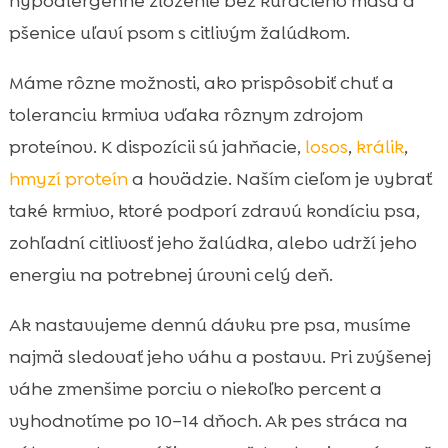
hypoalergénne zloženie bez kuracieho mäsa a
pšenice uľaví psom s citlivým žalúdkom.
Máme rôzne možnosti, ako prispôsobiť chuť a
toleranciu krmiva vďaka rôznym zdrojom
proteínov. K dispozícii sú jahňacie,
losos
,
králik
,
hmyzí proteín
a hovädzie. Naším cieľom je vybrať
také krmivo, ktoré podporí zdravú kondíciu psa,
zohľadní citlivosť jeho žalúdka, alebo udrží jeho
energiu na potrebnej úrovni celý deň.
Ak nastavujeme dennú dávku pre psa, musíme
najmä sledovať jeho váhu a postavu. Pri zvýšenej
váhe zmenšime porciu o niekoľko percent a
vyhodnotíme po 10–14 dňoch. Ak pes stráca na