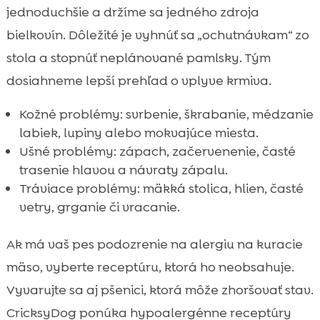
jednoduchšie a držíme sa jedného zdroja
bielkovín. Dôležité je vyhnúť sa „ochutnávkam“ zo
stola a stopnúť neplánované pamlsky. Tým
dosiahneme lepší prehľad o vplyve krmiva.
Kožné problémy: svrbenie, škrabanie, médzanie
labiek, lupiny alebo mokvajúce miesta.
Ušné problémy: zápach, začervenenie, časté
trasenie hlavou a návraty zápalu.
Tráviace problémy: mäkká stolica, hlien, časté
vetry, grganie či vracanie.
Ak má vaš pes podozrenie na alergiu na kuracie
mäso, vyberte receptúru, ktorá ho neobsahuje.
Vyvarujte sa aj pšenici, ktorá môže zhoršovať stav.
CricksyDog ponúka hypoalergénne receptúry