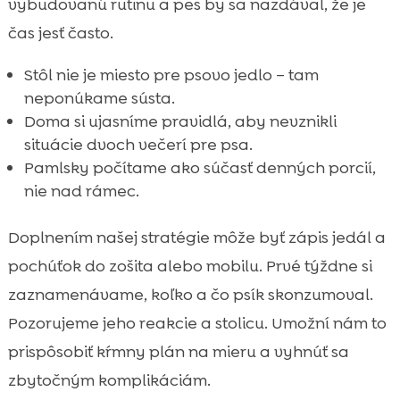
vybudovanú rutinu a pes by sa nazdával, že je
čas jesť často.
Stôl nie je miesto pre psovo jedlo – tam
neponúkame sústa.
Doma si ujasníme pravidlá, aby nevznikli
situácie dvoch večerí pre psa.
Pamlsky počítame ako súčasť denných porcií,
nie nad rámec.
Doplnením našej stratégie môže byť zápis jedál a
pochúťok do zošita alebo mobilu. Prvé týždne si
zaznamenávame, koľko a čo psík skonzumoval.
Pozorujeme jeho reakcie a stolicu. Umožní nám to
prispôsobiť kŕmny plán na mieru a vyhnúť sa
zbytočným komplikáciám.