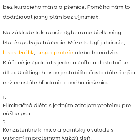
bez kuracieho mäsa a pšenice. Pomáha nám to
dodržiavať jasný plán bez výnimiek.
Na základe tolerancie vyberáme bielkoviny,
ktoré upokojia trávenie. Môže to byť jahňacie,
losos
,
králik
,
hmyzí proteín
alebo hovädzie.
Klúčové je vydržať s jednou voľbou dostatočne
dlho. U citlivých psov je stabilita často dôležitejšia
než neustále hľadanie nového riešenia.
Eliminačná diéta s jedným zdrojom proteínu pre
vášho psa.
Konzistentné krmivo a pamlsky v súlade s
vybraným proteínom každý deň.