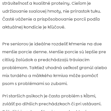
stráviteľnosť a kvalitné proteíny. Cieľom je
udržiavanie svalovej hmoty, nie prírastok tuku.
Časté váženie a prispôsobovanie porcií podľa
aktuálnej kondície je kľúčové.
Pre seniorov je ideálne rozdeliť kŕmenie na dve
menšie porcie denne. Menšie porcie sú lepšie pre
citlivý žalúdok a predchádzajú tráviacim
problémom. Taktiež vhodná veľkosť granúl alebo
mix tvrdého a mäkkého krmiva môže pomôcť
psom s problémami so zubami.
Pri starších psíkoch je často problém s kĺbmi,
zvlášť po dlhších prechádzkach či pri vstávaní.