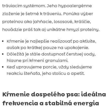
tráviacim systémom. Jeho hypoalergénne
zloženie je šetrné k tráveniu. Ponúka výber
proteínov ako jahňacie, lososové, králičie,
hovädzie práš tak aj unikátne hmyzí proteíny.
Kŕmenie je najlepšie realizovať po aktivite,
avšak po krátkej pauze na upokojenie.
Dôležitá je stále dostupnosť čerstvej vody,
hlavne pri kŕmení granulami.
Keď upravujeme porcie, vždy sledujeme
reakciu šteňaťa, jeho stolicu a apetít.
Kŕmenie dospelého psa: ideálna
frekvencia a stabilná energia