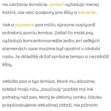
na udržanie kondície.
Seniori
vyžadujú menej
kalórií, ale viac podpory pre kĺby a
trávenie
.
Vek a
plemeno
psa môžu výrazne ovplyvniť
potrebnú porciu krmiva. Zatiaľ čo malé psy
vyžadujú koncentrovanejšie jedlo, pri veľkých
plemenách zase musíme byť opatrní v období
rastu. Je dôležité držať správne tempo a nezaťažiť
kĺby.
Aktivita psa a typ krmiva, ktoré mu dávame,
taktiež hrajú rolu. „Gaučový“ parťák má iné
potreby než pes, ktorý je aktívny vonku. Dávku
prispôsobujeme aktuálnej záťaži, nie plánom.