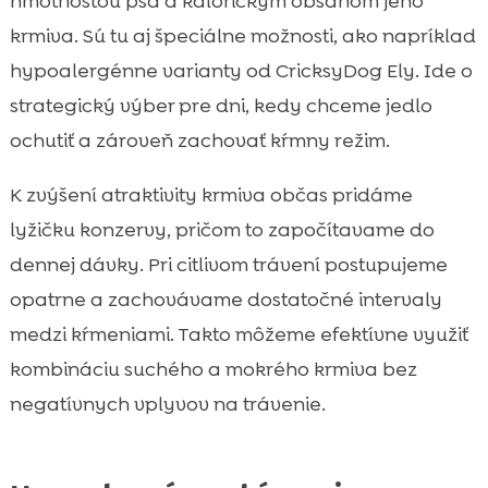
hmotnosťou psa a kalorickým obsahom jeho
krmiva. Sú tu aj špeciálne možnosti, ako napríklad
hypoalergénne varianty od CricksyDog Ely. Ide o
strategický výber pre dni, kedy chceme jedlo
ochutiť a zároveň zachovať kŕmny režim.
K zvýšení atraktivity krmiva občas pridáme
lyžičku konzervy, pričom to započítavame do
dennej dávky. Pri citlivom trávení postupujeme
opatrne a zachovávame dostatočné intervaly
medzi kŕmeniami. Takto môžeme efektívne využiť
kombináciu suchého a mokrého krmiva bez
negatívnych vplyvov na trávenie.