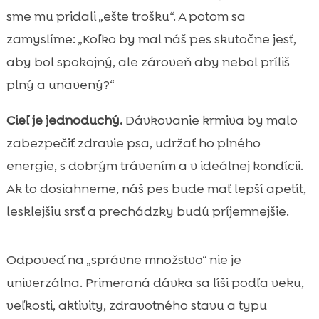
Najčastejšie faktory, ktoré určujú množstvo

sme mu pridali „ešte trošku“. A potom sa
krmiva
zamyslíme: „Koľko by mal náš pes skutočne jesť,
dávkovanie krmiva pre psa

aby bol spokojný, ale zároveň aby nebol príliš
Kŕmenie šteňaťa: kedy kŕmiť a koľko porcií

plný a unavený?“
denne
Kŕmenie dospelého psa: ideálna frekvencia

Cieľ je jednoduchý.
Dávkovanie krmiva by malo
a stabilná energia
zabezpečiť zdravie psa, udržať ho plného
Kŕmenie seniora: menej kalórií, viac

energie, s dobrým trávením a v ideálnej kondícii.
podpory zdravia
Ak to dosiahneme, náš pes bude mať lepší apetít,
Suché vs. mokré krmivo: čo zvoliť a ako ich

lesklejšiu srsť a prechádzky budú príjemnejšie.
kombinovať
Hypoalergénne kŕmenie a citlivé trávenie:

na čo si dávať pozor
Odpoveď na „správne množstvo“ nie je
Ako odhadnúť ideálnu kondíciu: rebrá, pás

univerzálna. Primeraná dávka sa líši podľa veku,
a pravidelné váženie
veľkosti, aktivity, zdravotného stavu a typu
Kontrola hmotnosti: chudnutie a priberanie
