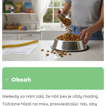
Obsah
3
Ako si nastaviť zdravý režim kŕmenia psa
Niekedy sa nám zdá, že náš pes je vždy hladný.

bez stresu
Túžobne hľadí na misu, presviedčajúc nás, aby