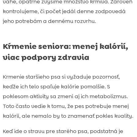
váhe, opatrne zvýšime množstvo krmiva. Zároveň
kontrolujeme, či počet jedál denne zodpovedá
jeho potrebám a dennému rozvrhu.
Kŕmenie seniora: menej kalórií,
viac podpory zdravia
Krmenie staršieho psa si vyžaduje pozornosť,
keďže ich telo spaľuje kalórie pomalšie. S
poklesom aktivity sa zmení aj ich metabolizmus.
Toto často vedie k tomu, že pes potrebuje menej
kalórií, ale nemalo by to znamenať pokles kvality.
Keď ide o stravu pre starého psa, podstatná je