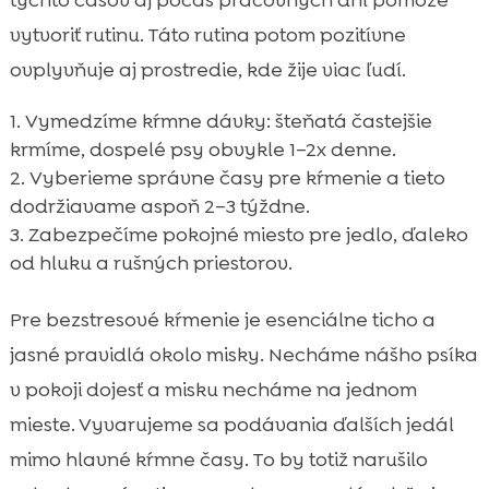
týchto časov aj počas pracovných dní pomôže
vytvoriť rutinu. Táto rutina potom pozitívne
ovplyvňuje aj prostredie, kde žije viac ľudí.
Vymedzíme kŕmne dávky: šteňatá častejšie
krmíme, dospelé psy obvykle 1–2x denne.
Vyberieme správne časy pre kŕmenie a tieto
dodržiavame aspoň 2–3 týždne.
Zabezpečíme pokojné miesto pre jedlo, ďaleko
od hluku a rušných priestorov.
Pre bezstresové kŕmenie je esenciálne ticho a
jasné pravidlá okolo misky. Necháme nášho psíka
v pokoji dojesť a misku necháme na jednom
mieste. Vyvarujeme sa podávania ďalších jedál
mimo hlavné kŕmne časy. To by totiž narušilo