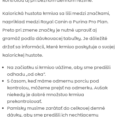
kontrolou aj pri bežnom dennom režime.
Kalorická hustota krmiva sa líši medzi značkami,
napríklad medzi Royal Canin a Purina Pro Plan.
Preto pri zmene značky je nutné upraviť aj
gramáž podľa dávkovacej tabuľky. Je dôležité
držať sa informácií, které krmivo poskytuje o svojej
kalorickej hustote.
Na začiatku si krmivo vážime, aby sme predišli
odhadu „od oka“.
S časom, keď máme odmernu porciu pod
kontrolou, môžeme prejsť na odmerku. Avšak
niekedy je dobré množstvo krmiva
prekontrolovať.
Pamlsky musíme zarátať do celkovej denné
dávky, aby sme predišli ich nechtiacemu