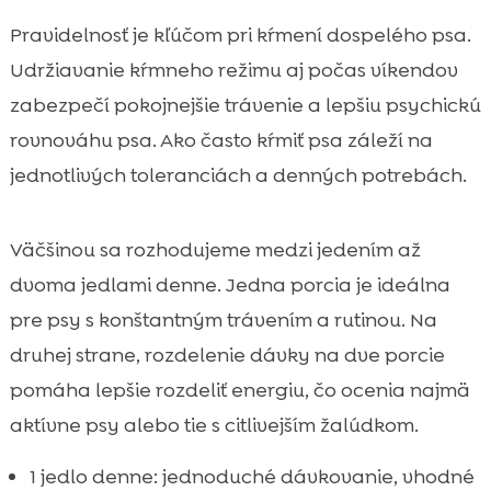
Pravidelnosť je kľúčom pri kŕmení dospelého psa.
Udržiavanie kŕmneho režimu aj počas víkendov
zabezpečí pokojnejšie trávenie a lepšiu psychickú
rovnováhu psa. Ako často kŕmiť psa záleží na
jednotlivých toleranciách a denných potrebách.
Väčšinou sa rozhodujeme medzi jedením až
dvoma jedlami denne. Jedna porcia je ideálna
pre psy s konštantným trávením a rutinou. Na
druhej strane, rozdelenie dávky na dve porcie
pomáha lepšie rozdeliť energiu, čo ocenia najmä
aktívne psy alebo tie s citlivejším žalúdkom.
1 jedlo denne: jednoduché dávkovanie, vhodné