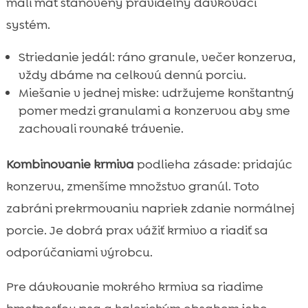
mali mať stanovený pravidelný dávkovací
systém.
Striedanie jedál: ráno granule, večer konzerva,
vždy dbáme na celkovú dennú porciu.
Miešanie v jednej miske: udržujeme konštantný
pomer medzi granulami a konzervou aby sme
zachovali rovnaké trávenie.
Kombinovanie krmiva
podlieha zásade: pridajúc
konzervu, zmenšíme množstvo granúl. Toto
zabráni prekrmovaniu napriek zdanie normálnej
porcie. Je dobrá prax vážiť krmivo a riadiť sa
odporúčaniami výrobcu.
Pre dávkovanie mokrého krmiva sa riadime