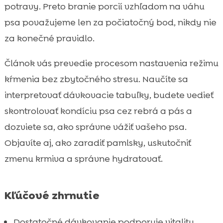
potravy. Preto branie porcií vzhľadom na váhu
bez extrémov
psa považujeme len za počiatočný bod, nikdy nie
Pamlsky, odmeny a tréning: koľko je ešte v

za konečné pravidlo.
poriadku
Prechod na nové krmivo: ako predísť

Článok vás prevedie procesom nastavenia režimu
hnačke a odmietaniu
kŕmenia bez zbytočného stresu. Naučíte sa
Hydratácia a kŕmenie: koľko vody

interpretovať dávkovacie tabuľky, budete vedieť
potrebuje pes ku granulám
skontrolovať kondíciu psa cez rebrá a pás a
Doplnky výživy a starostlivosť, ktoré

podporujú výsledky kŕmenia
dozviete sa, ako správne vážiť vašeho psa.
Čas kŕmenia počas dňa: ráno, večer a režim
Objavíte aj, ako zaradiť pamlsky, uskutočniť

pri práci či škole
zmenu krmiva a správne hydratovať.
Záver

FAQ

Kľúčové zhrnutie
Dostatočné dávkovanie podporuje vitalitu,