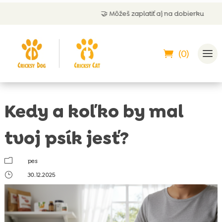
🤝 Môžeš zaplatiť aj na dobierku
(0)
Kedy a koľko by mal
tvoj psík jesť?
m
pes
}
30.12.2025