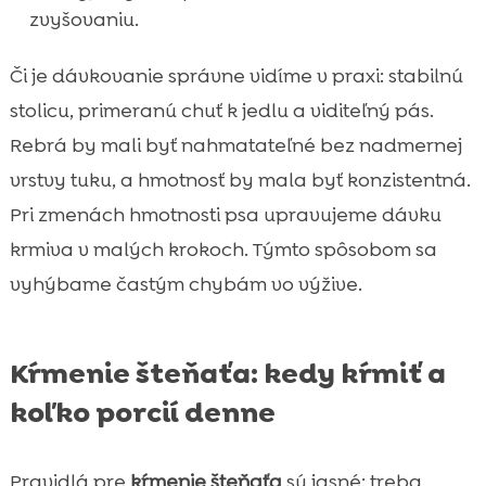
zvyšovaniu.
Či je dávkovanie správne vidíme v praxi: stabilnú
stolicu, primeranú chuť k jedlu a viditeľný pás.
Rebrá by mali byť nahmatateľné bez nadmernej
vrstvy tuku, a hmotnosť by mala byť konzistentná.
Pri zmenách hmotnosti psa upravujeme dávku
krmiva v malých krokoch. Týmto spôsobom sa
vyhýbame častým chybám vo výžive.
Kŕmenie šteňaťa: kedy kŕmiť a
koľko porcií denne
Pravidlá pre
kŕmenie šteňaťa
sú jasné: treba