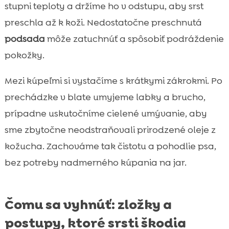
stupni teploty a držíme ho v odstupu, aby srst
preschla až k koži. Nedostatočne preschnutá
podsada
môže zatuchnúť a spôsobiť podráždenie
pokožky.
Mezi kúpeľmi si vystačíme s krátkymi zákrokmi. Po
prechádzke v blate umyjeme labky a brucho,
prípadne uskutočníme cielené umývanie, aby
sme zbytočne neodstraňovali prirodzené oleje z
kožucha. Zachováme tak čistotu a pohodlie psa,
bez potreby nadmerného kúpania na jar.
Čomu sa vyhnúť: zložky a
postupy, ktoré srsti škodia