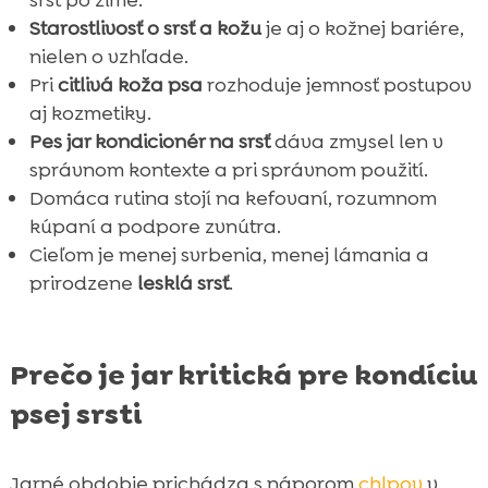
srsť po zime.
Starostlivosť o srsť a kožu
je aj o kožnej bariére,
nielen o vzhľade.
Pri
citlivá koža psa
rozhoduje jemnosť postupov
aj kozmetiky.
Pes jar kondicionér na srsť
dáva zmysel len v
správnom kontexte a pri správnom použití.
Domáca rutina stojí na kefovaní, rozumnom
kúpaní a podpore zvnútra.
Cieľom je menej svrbenia, menej lámania a
prirodzene
lesklá srsť
.
Prečo je jar kritická pre kondíciu
psej srsti
Jarné obdobie prichádza s náporom
chlpov
v