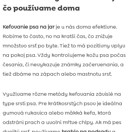
čo používame doma
Kefovanie psa na jar
je u nás doma efektívne.
Robíme to často, no na kratší čas, čo znižuje
množstvo srsť po byte. Tiež to má pozitívny vplyv
na pokoj psa. Vždy kontrolujeme kožu psa počas
česania, či nevykazuje známky začervenania, a
tiež dbáme na zápach alebo mastnotu srsť.
Využívame rôzne metódy kefovania závislé na
type srsti psa. Pre krátkosrstých psov je ideálna
gumová rukavica alebo mäkká kefa, ktorá
odstráni prach a uvolní mŕtve chlpy. Ak má pes
dvojitú srsť, používame
hrablo na podsadu
a