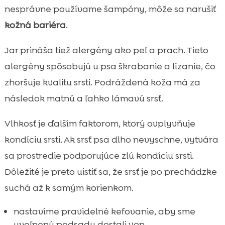
nesprávne používame šampóny, môže sa narušiť
kožná bariéra
.
Jar prináša tiež alergény ako peľ a prach. Tieto
alergény spôsobujú u psa škrabanie a lízanie, čo
zhoršuje kvalitu srsti. Podráždená koža má za
následok matnú a ľahko lámavú srsť.
Vlhkosť je ďalším faktorom, ktorý ovplyvňuje
kondíciu srsti. Ak srsť psa dlho nevyschne, vytvára
sa prostredie podporujúce zlú kondíciu srsti.
Dôležité je preto uistiť sa, že srsť je po prechádzke
suchá až k samým korienkom.
nastavíme pravidelné kefovanie, aby sme
uvoľnenú podsadu dostali von