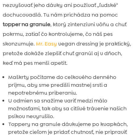
nezvyšovať jeho dávky ani používať „ľudské“
dochucovadlá. Tu nám prichádza na pomoc
topper na granule
, ktorý zintenzívni vôňu a chuť
pokrmu, zatiaľ čo kontrolujeme, čo náš pes
skonzumuje.
Mr. Easy
vegan dressing je praktický,
pretože dokáže zlepšiť chuť granúl aj v dňoch,
keď má pes menší apetít.
Maškrty počítame do celkového denného
príjmu, aby sme predišli mastnej srsti a
nepotrebnému priberaniu.
U odmien sa snažíme variť medzi málo
možnosťami, tak aby sa citlivé trávenie našich
psíkov nevyrušilo.
Toppery na granule dávkujeme po kvapkách,
pretože cieľom je pridať chutnosť, nie pripraviť