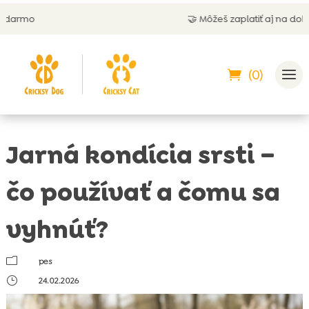
🤝 Môžeš zaplatiť aj na dobierku
(0)
Jarná kondícia srsti –
čo používať a čomu sa
vyhnúť?
m
pes
}
24.02.2026