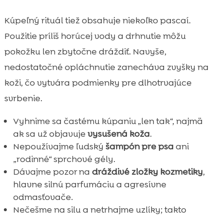
Kúpeľný rituál tiež obsahuje niekoľko pascaí.
Použitie príliš horúcej vody a drhnutie môžu
pokožku len zbytočne dráždiť. Navyše,
nedostatočné opláchnutie zanecháva zvyšky na
koži, čo vytvára podmienky pre dlhotrvajúce
svrbenie.
Vyhnime sa častému kúpaniu „len tak“, najmä
ak sa už objavuje
vysušená koža
.
Nepoužívajme ľudský
šampón pre psa
ani
„rodinné“ sprchové gély.
Dávajme pozor na
dráždivé zložky kozmetiky
,
hlavne silnú parfumáciu a agresívne
odmasťovače.
Nečešme na silu a netrhajme uzlíky; takto