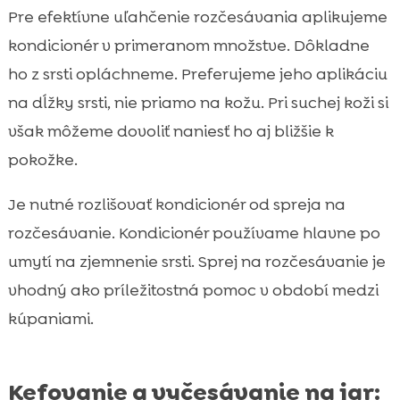
Pre efektívne uľahčenie rozčesávania aplikujeme
kondicionér v primeranom množstve. Dôkladne
ho z srsti opláchneme. Preferujeme jeho aplikáciu
na dĺžky srsti, nie priamo na kožu. Pri suchej koži si
však môžeme dovoliť naniesť ho aj bližšie k
pokožke.
Je nutné rozlišovať kondicionér od spreja na
rozčesávanie. Kondicionér používame hlavne po
umytí na zjemnenie srsti. Sprej na rozčesávanie je
vhodný ako príležitostná pomoc v období medzi
kúpaniami.
Kefovanie a vyčesávanie na jar: