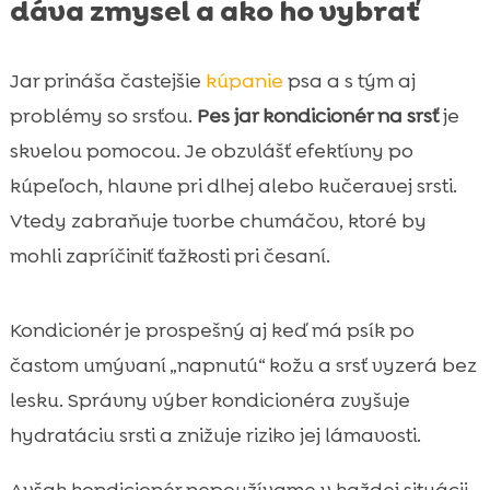
dáva zmysel a ako ho vybrať
Jar prináša častejšie
kúpanie
psa a s tým aj
problémy so srsťou.
Pes jar kondicionér na srsť
je
skvelou pomocou. Je obzvlášť efektívny po
kúpeľoch, hlavne pri dlhej alebo kučeravej srsti.
Vtedy zabraňuje tvorbe chumáčov, ktoré by
mohli zapríčiniť ťažkosti pri česaní.
Kondicionér je prospešný aj keď má psík po
častom umývaní „napnutú“ kožu a srsť vyzerá bez
lesku. Správny výber kondicionéra zvyšuje
hydratáciu srsti a znižuje riziko jej lámavosti.