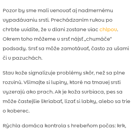
Pozor by sme mali venovať aj nadmernému
vypadávaniu srsti. Prechádzaním rukou po
chrbte uvidíte, že v dlani zostane viac
chlpov
.
Okrem toho môžeme v srsť nájsť „chumáče“
podsady. Srsť sa môže zamotávať, často za ušami
či v pazuchách.
Stav kože signalizuje problémy skôr, než sa plne
rozvinú. Všímajte si lupiny, ktoré na tmavej srsti
vyzerajú ako prach. Ak je koža svrbiaca, pes sa
môže častejšie škriabať, lízať si labky, alebo sa trie
o koberec.
Rýchla domáca kontrola s hrebeňom počas: krk,