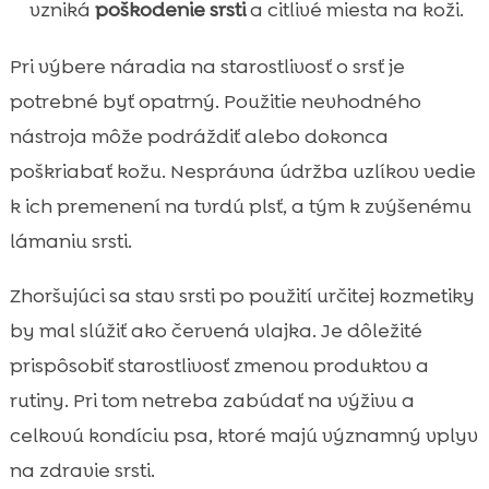
vzniká
poškodenie srsti
a citlivé miesta na koži.
Pri výbere náradia na starostlivosť o srsť je
potrebné byť opatrný. Použitie nevhodného
nástroja môže podráždiť alebo dokonca
poškriabať kožu. Nesprávna údržba uzlíkov vedie
k ich premenení na tvrdú plsť, a tým k zvýšenému
lámaniu srsti.
Zhoršujúci sa stav srsti po použití určitej kozmetiky
by mal slúžiť ako červená vlajka. Je dôležité
prispôsobiť starostlivosť zmenou produktov a
rutiny. Pri tom netreba zabúdať na výživu a
celkovú kondíciu psa, ktoré majú významný vplyv
na zdravie srsti.