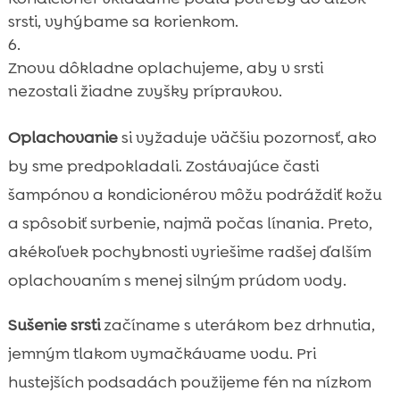
srsti, vyhýbame sa korienkom.
Znovu dôkladne oplachujeme, aby v srsti
nezostali žiadne zvyšky prípravkov.
Oplachovanie
si vyžaduje väčšiu pozornosť, ako
by sme predpokladali. Zostávajúce časti
šampónov a kondicionérov môžu podráždiť kožu
a spôsobiť svrbenie, najmä počas línania. Preto,
akékoľvek pochybnosti vyriešime radšej ďalším
oplachovaním s menej silným prúdom vody.
Sušenie srsti
začíname s uterákom bez drhnutia,
jemným tlakom vymačkávame vodu. Pri
hustejších podsadách použijeme fén na nízkom