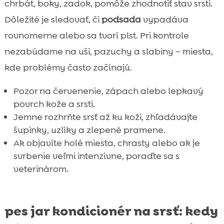
chrbát, boky, zadok, pomôže zhodnotiť stav srsti.
Dôležité je sledovať, či
podsada
vypadáva
rovnomerne alebo sa tvorí plst. Pri kontrole
nezabúdame na uši, pazuchy a slabiny – miesta,
kde problémy často začínajú.
Pozor na červenenie, zápach alebo lepkavý
povrch kože a srsti.
Jemne rozhrňte srsť až ku koži, zhľadávajte
šupinky, uzlíky a zlepené pramene.
Ak objavíte holé miesta, chrasty alebo ak je
svrbenie veľmi intenzívne, poraďte sa s
veterinárom.
pes jar kondicionér na srsť: kedy