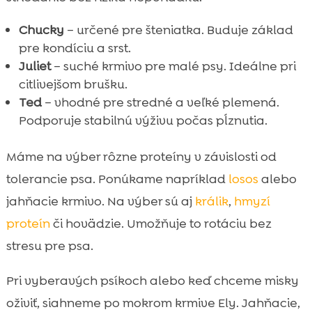
Chucky
– určené pre šteniatka. Buduje základ
pre kondíciu a srst.
Juliet
– suché krmivo pre malé psy. Ideálne pri
citlivejšom brušku.
Ted
– vhodné pre stredné a veľké plemená.
Podporuje stabilnú výživu počas pĺznutia.
Máme na výber rôzne proteíny v závislosti od
tolerancie psa. Ponúkame napríklad
losos
alebo
jahňacie krmivo. Na výber sú aj
králik
,
hmyzí
proteín
či hovädzie. Umožňuje to rotáciu bez
stresu pre psa.
Pri vyberavých psíkoch alebo keď chceme misky
oživiť, siahneme po mokrom krmive Ely. Jahňacie,