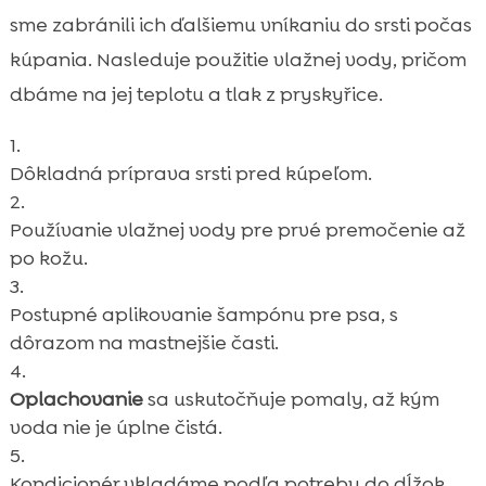
sme zabránili ich ďalšiemu vníkaniu do srsti počas
kúpania. Nasleduje použitie vlažnej vody, pričom
dbáme na jej teplotu a tlak z pryskyřice.
Dôkladná príprava srsti pred kúpeľom.
Používanie vlažnej vody pre prvé premočenie až
po kožu.
Postupné aplikovanie šampónu pre psa, s
dôrazom na mastnejšie časti.
Oplachovanie
sa uskutočňuje pomaly, až kým
voda nie je úplne čistá.
Kondicionér vkladáme podľa potreby do dĺžok