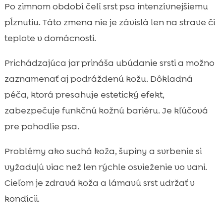
Prečo je jar kritická pre kondíciu psej srsti
Po zimnom období čelí srst psa intenzívnejšiemu

Ako spoznáme, že srsť potrebuje jarný
pĺznutiu. Táto zmena nie je závislá len na strave či

„reset“
teplote v domácnosti.
pes jar kondicionér na srsť: kedy dáva

zmysel a ako ho vybrať
Prichádzajúca jar prináša ubúdanie srsti a možno
Kefovanie a vyčesávanie na jar: čo
zaznamenať aj podráždenú kožu. Dôkladná

používame doma
péča, ktorá presahuje estetický efekt,
Kúpanie na jar: ako často a v akom poradí

zabezpečuje funkčnú kožnú bariéru. Je kľúčová
Čomu sa vyhnúť: zložky a postupy, ktoré

pre pohodlie psa.
srsti škodia
Výživa ako základ: čo ovplyvňuje lesk,
Problémy ako suchá koža, šupiny a svrbenie si

hustotu a pĺznutie
vyžadujú viac než len rýchle osvieženie vo vani.
CricksyDog krmivá pre jarnú podporu srsti

Cieľom je zdravá koža a lámavú srst udržať v
a citlivej kože
kondícii.
Maškrty a „toppery“, ktoré nepokazia plán

na krásnu srsť