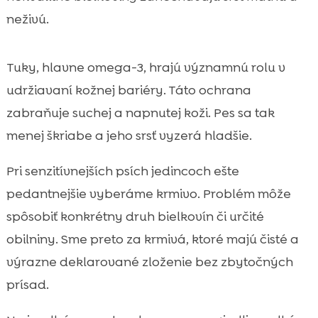
neživú.
Tuky, hlavne omega-3, hrajú významnú rolu v
udržiavaní kožnej bariéry. Táto ochrana
zabraňuje suchej a napnutej koži. Pes sa tak
menej škriabe a jeho srsť vyzerá hladšie.
Pri senzitívnejších psích jedincoch ešte
pedantnejšie vyberáme krmivo. Problém môže
spôsobiť konkrétny druh bielkovín či určité
obilniny. Sme preto za krmivá, ktoré majú čisté a
výrazne deklarované zloženie bez zbytočných
prísad.