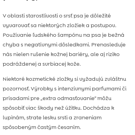
V oblasti starostlivosti o srsť psa je dôležité
vyvarovať sa niektorých zložiek a postupov.
Používanie ľudského šampónu na psa je bežná
chyba s negatívnymi dôsledkami. Prenasleduje
nás nielen rušenie kožnej bariéry, ale aj riziko
podráždenej a svrbiacej kože.
Niektoré kozmetické zložky si vyžadujú zvláštnu
pozornosť. Výrobky s intenzívnymi parfumami či
prísadami pre „extra odmasťovanie“ môžu
spôsobiť viac škody než úžitku. Dochádza k
lupinám, strate lesku srsti a zraneniam
spôsobeným častým česaním.