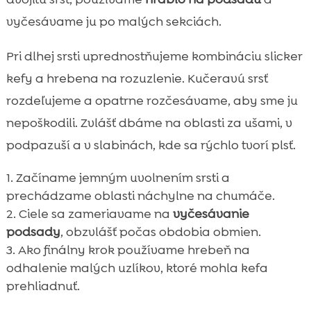
vyčesávame ju po malých sekciách.
Pri dlhej srsti uprednostňujeme kombináciu slicker
kefy a hrebena na rozuzlenie. Kučeravú srsť
rozdeľujeme a opatrne rozčesávame, aby sme ju
nepoškodili. Zvlášť dbáme na oblasti za ušami, v
podpazuší a v slabinách, kde sa rýchlo tvorí plsť.
Začíname jemným uvolnením srsti a
prechádzame oblasti náchylne na chumáče.
Ciele sa zameriavame na
vyčesávanie
podsady
, obzvlášť počas obdobia obmien.
Ako finálny krok používame hrebeň na
odhalenie malých uzlíkov, ktoré mohla kefa
prehliadnuť.