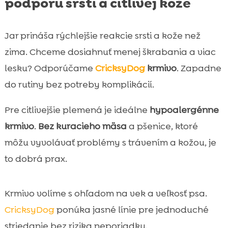
podporu srsti a citlivej kože
Jar prináša rýchlejšie reakcie srsti a kože než
zima. Chceme dosiahnuť menej škrabania a viac
lesku? Odporúčame
CricksyDog
krmivo
. Zapadne
do rutiny bez potreby komplikácií.
Pre citlivejšie plemená je ideálne
hypoalergénne
krmivo
.
Bez kuracieho mäsa
a pšenice, ktoré
môžu vyvolávať problémy s trávením a kožou, je
to dobrá prax.
Krmivo volíme s ohľadom na vek a veľkosť psa.
CricksyDog
ponúka jasné línie pre jednoduché
striedanie bez rizika neporiadku.