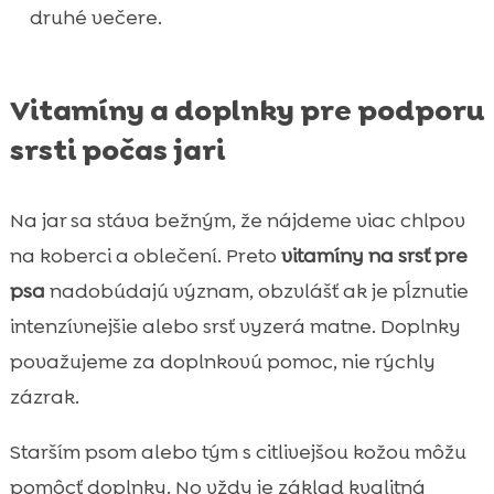
druhé večere.
Vitamíny a doplnky pre podporu
srsti počas jari
Na jar sa stáva bežným, že nájdeme viac chlpov
na koberci a oblečení. Preto
vitamíny na srsť pre
psa
nadobúdajú význam, obzvlášť ak je pĺznutie
intenzívnejšie alebo srsť vyzerá matne. Doplnky
považujeme za doplnkovú pomoc, nie rýchly
zázrak.
Starším psom alebo tým s citlivejšou kožou môžu
pomôcť doplnky. No vždy je základ kvalitná