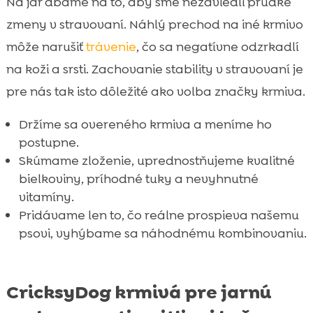
Na jar dbáme na to, aby sme nezaviedli prudké
zmeny v stravovaní. Náhlý prechod na iné krmivo
môže narušiť
trávenie
, čo sa negatívne odzrkadlí
na koži a srsti. Zachovanie stability v stravovaní je
pre nás tak isto dôležité ako volba značky krmiva.
Držíme sa overeného krmiva a meníme ho
postupne.
Skúmame zloženie, uprednostňujeme kvalitné
bielkoviny, príhodné tuky a nevyhnutné
vitamíny.
Pridávame len to, čo reálne prospieva našemu
psovi, vyhýbame sa náhodnému kombinovaniu.
CricksyDog krmivá pre jarnú