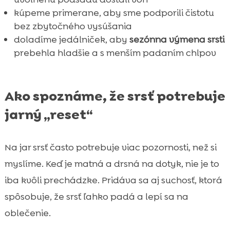
kúpeme primerane, aby sme podporili čistotu
bez zbytočného vysúšania
doladíme jedálniček, aby
sezónna výmena srsti
prebehla hladšie a s menším padaním chlpov
Ako spoznáme, že srsť potrebuje
jarný „reset“
Na jar srsť často potrebuje viac pozornosti, než si
myslíme. Keď je matná a drsná na dotyk, nie je to
iba kvôli prechádzke. Pridáva sa aj suchosť, ktorá
spôsobuje, že srsť ľahko padá a lepí sa na
oblečenie.