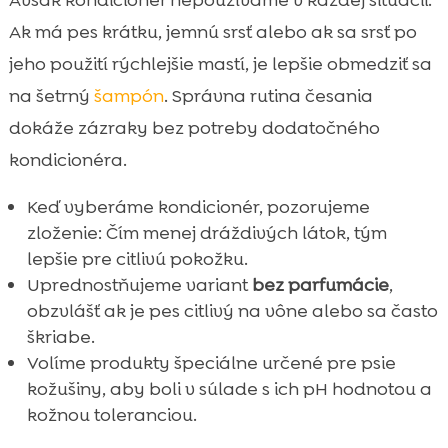
Avšak kondicionér nepoužívame v každej situácii.
Ak má pes krátku, jemnú srsť alebo ak sa srsť po
jeho použití rýchlejšie mastí, je lepšie obmedziť sa
na šetrný
šampón
. Správna rutina česania
dokáže zázraky bez potreby dodatočného
kondicionéra.
Keď vyberáme kondicionér, pozorujeme
zloženie: Čím menej dráždivých látok, tým
lepšie pre citlivú pokožku.
Uprednostňujeme variant
bez parfumácie
,
obzvlášť ak je pes citlivý na vône alebo sa často
škriabe.
Volíme produkty špeciálne určené pre psie
kožušiny, aby boli v súlade s ich pH hodnotou a
kožnou toleranciou.