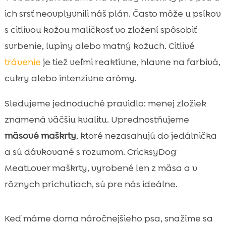
ich srsť neovplyvnili náš plán. Často môže u psíkov
s citlivou kožou maličkosť vo zložení spôsobiť
svrbenie, lupiny alebo matný kožuch. Citlivé
trávenie
je tiež veľmi reaktívne, hlavne na farbivá,
cukry alebo intenzívne arómy.
Sledujeme jednoduché pravidlo: menej zložiek
znamená väčšiu kvalitu. Uprednostňujeme
mäsové maškrty
, ktoré nezasahujú do jedálnička
a sú dávkované s rozumom. CricksyDog
MeatLover maškrty, vyrobené len z mäsa a v
rôznych príchutiach, sú pre nás ideálne.
Keď máme doma náročnejšieho psa, snažíme sa