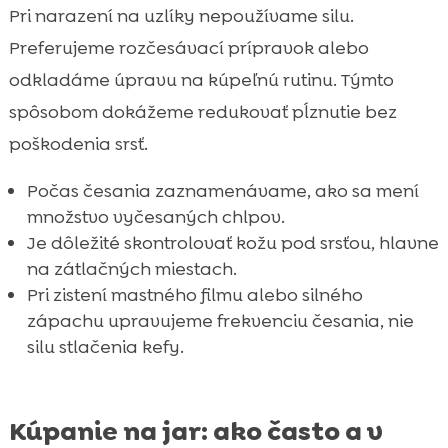
Pri narazení na uzlíky nepoužívame silu.
Preferujeme rozčesávací prípravok alebo
odkladáme úpravu na kúpeľnú rutinu. Týmto
spôsobom dokážeme redukovať pĺznutie bez
poškodenia srsť.
Počas česania zaznamenávame, ako sa mení
množstvo vyčesaných chlpov.
Je dôležité skontrolovať kožu pod srsťou, hlavne
na zátlačných miestach.
Pri zistení mastného filmu alebo silného
zápachu upravujeme frekvenciu česania, nie
silu stlačenia kefy.
Kúpanie na jar: ako často a v