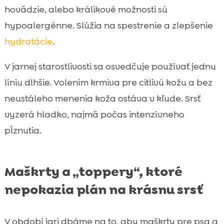
hovädzie, alebo králikové možnosti sú
hypoalergénne. Slúžia na spestrenie a zlepšenie
hydratácie
.
V jarnej starostlivosti sa osvedčuje používať jednu
líniu dlhšie. Volením krmiva pre citlivú kožu a bez
neustáleho menenia koža ostáva v kľude. Srsť
vyzerá hladko, najmä počas intenzívneho
pĺznutia.
Maškrty a „toppery“, ktoré
nepokazia plán na krásnu srsť
V období jari dbáme na to, aby maškrty pre psa a