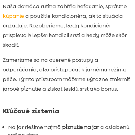
Naša domáca rutina zahŕňa kefovanie, správne
Vitamíny a doplnky pre podporu srsti

počas jari
kúpanie
a použitie kondicionéra, ak to situácia
Jemná kozmetika pre citlivé psy: umývanie
vyžaduje. Rozoberieme, kedy kondicionér

a ochrana labiek
prispieva k lepšej kondícii srsti a kedy môže skôr
Hygiena, ktorá súvisí so srsťou: zuby, dych a

škodiť.
celková pohoda
Záver
Zameriame sa na overené postupy a

FAQ
odporúčania, ako pristupovať k jarnému režimu

péče. Týmto prístupom môžeme výrazne zmierniť
jarové pĺznutie a získať lesklú srst ako bonus.
Kľúčové zistenia
Na jar riešime najmä
pĺznutie na jar
a oslabenú