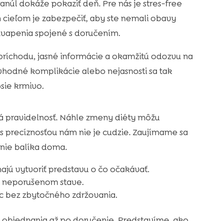
anúl dokáže pokaziť deň. Pre nás je stres-free
 cieľom je zabezpečiť, aby ste nemali obavy
vapenia spojené s doručením.
ríchodu, jasné informácie a okamžitú odozvu na
hodné komplikácie alebo nejasnosti sa tak
sie krmivo.
itá pravidelnosť. Náhle zmeny diéty môžu
 s precíznosťou nám nie je cudzie. Zaujímame sa
nie balíka doma.
jú vytvoriť predstavu o čo očakávať.
 v neporušenom stave.
 bez zbytočného zdržovania.
 objednania až po doručenie. Predstavíme, ako