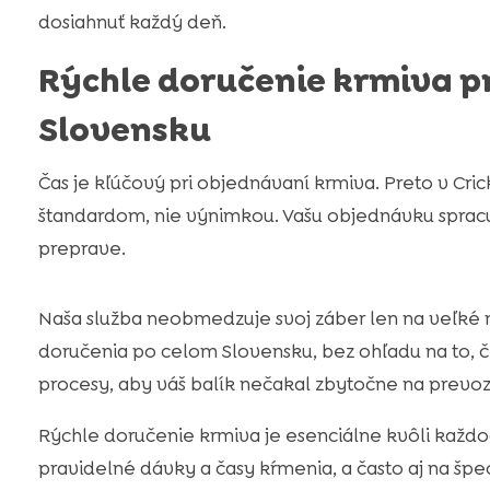
dosiahnuť každý deň.
Rýchle doručenie krmiva p
Slovensku
Čas je kľúčový pri objednávaní krmiva. Preto v Cr
štandardom, nie výnimkou. Vašu objednávku sprac
preprave.
Naša služba neobmedzuje svoj záber len na veľké
doručenia po celom Slovensku, bez ohľadu na to, č
procesy, aby váš balík nečakal zbytočne na prev
Rýchle doručenie krmiva je esenciálne kvôli každod
pravidelné dávky a časy kŕmenia, a často aj na špe