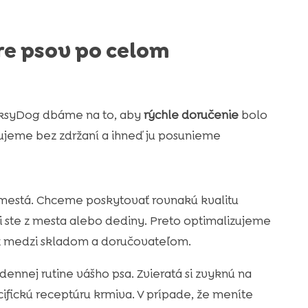
re psov po celom
icksyDog dbáme na to, aby
rýchle doručenie
bolo
ujeme bez zdržaní a ihneď ju posunieme
 mestá. Chceme poskytovať rovnakú kvalitu
i ste z mesta alebo dediny. Preto optimalizujeme
oz medzi skladom a doručovateľom.
ennej rutine vášho psa. Zvieratá si zvyknú na
cifickú receptúru krmiva. V prípade, že meníte