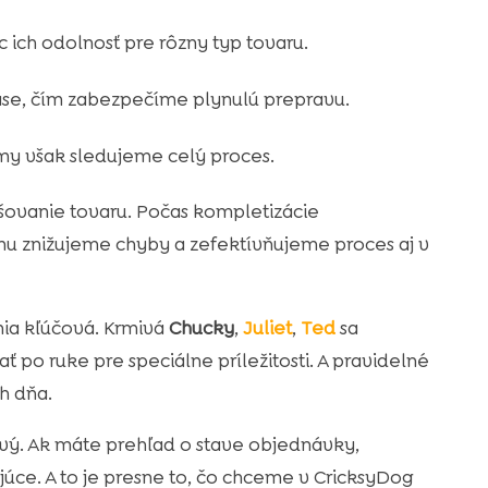
ich odolnosť pre rôzny typ tovaru.
e, čím zabezpečíme plynulú prepravu.
y však sledujeme celý proces.
lišovanie tovaru. Počas kompletizácie
u znižujeme chyby a zefektívňujeme proces aj v
ia kľúčová. Krmivá
Chucky
,
Juliet
,
Ted
sa
ť po ruke pre speciálne príležitosti. A pravidelné
h dňa.
ivý. Ak máte prehľad o stave objednávky,
úce. A to je presne to, čo chceme v CricksyDog