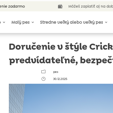
enie zadarmo
Môžeš zaplatiť aj na do

o
Malý pes
Stredne veľký alebo veľký pes
Doručenie v štýle Cric
predvídateľné, bezpeč
m
pes
}
30.12.2025