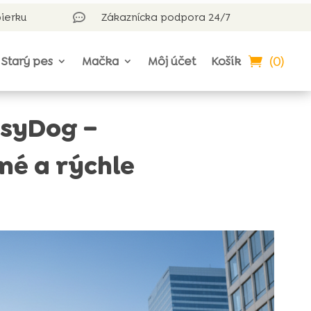
bierku
Zákaznícka podpora 24/7

(0)
Starý pes
Mačka
Môj účet
Košík
ksyDog –
né a rýchle