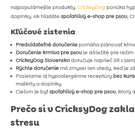
najpopulárnejšie produkty.
CricksyDog
ponúka hypo
doplnky. Ak hľadáte
spoľahlivý e-shop pre psov
, C
Kľúčové zistenia
Predvídateľné doručenie
pomáha plánovať kŕmen
Doručenie krmiva pre psov
je dôležité pre režim a
CricksyDog Slovensko
doručuje naprieč SR s jas
Rýchle doručenie
má zmysel len vtedy, keď je 
Posielame aj hypoalergénne receptúry
bez kura
maškrty a doplnky.
Cieľom je byť
spoľahlivý e-shop pre psov
, ktorý
Prečo si v CricksyDog zak
stresu