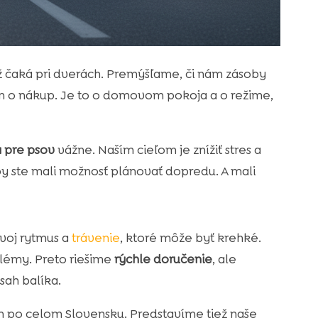
už čaká pri dverách. Premýšľame, či nám zásoby
 len o nákup. Je to o domovom pokoja a o režime,
 pre psov
vážne. Naším cieľom je znížiť stres a
y ste mali možnosť plánovať dopredu. A mali
svoj rytmus a
trávenie
, ktoré môže byť krehké.
blémy. Preto riešime
rýchle doručenie
, ale
ah balíka.
m po celom Slovensku. Predstavíme tiež naše