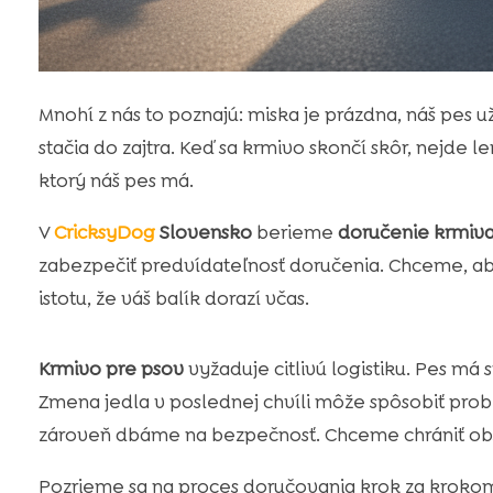
Mnohí z nás to poznajú: miska je prázdna, náš pes 
stačia do zajtra. Keď sa krmivo skončí skôr, nejde
ktorý náš pes má.
V
CricksyDog
Slovensko
berieme
doručenie krmiva
zabezpečiť predvídateľnosť doručenia. Chceme, ab
istotu, že váš balík dorazí včas.
Krmivo pre psov
vyžaduje citlivú logistiku. Pes má 
Zmena jedla v poslednej chvíli môže spôsobiť pro
zároveň dbáme na bezpečnosť. Chceme chrániť obs
Pozrieme sa na proces doručovania krok za kroko