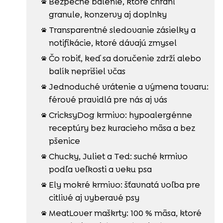
Bezpečné balenie, ktoré chráni

granule, konzervy aj doplnky
Transparentné sledovanie zásielky a

notifikácie, ktoré dávajú zmysel
Čo robiť, keď sa doručenie zdrží alebo

balík neprišiel včas
Jednoduché vrátenie a výmena tovaru:

férové pravidlá pre nás aj vás
CricksyDog krmivo: hypoalergénne

receptúry bez kuracieho mäsa a bez
pšenice
Chucky, Juliet a Ted: suché krmivo

podľa veľkosti a veku psa
Ely mokré krmivo: šťavnatá voľba pre

citlivé aj vyberavé psy
MeatLover maškrty: 100 % mäsa, ktoré
