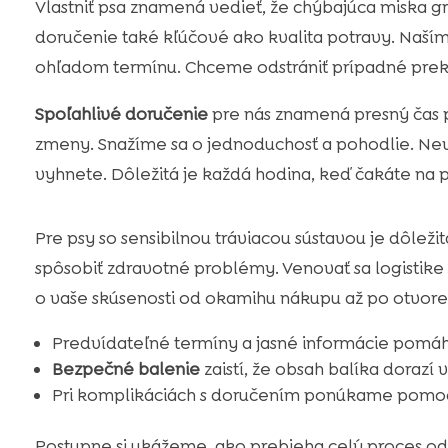
Vlastniť psa znamená vedieť, že chýbajúca miska gr
doručenie také kľúčové ako kvalita potravy. Naším
ohľadom termínu. Chceme odstrániť prípadné prek
Spoľahlivé doručenie
pre nás znamená presný čas p
zmeny. Snažíme sa o jednoduchosť a pohodlie. Nev
vyhnete. Dôležitá je každá hodina, keď čakáte na p
Pre psy so sensibilnou tráviacou sústavou je dôlež
spôsobiť zdravotné problémy. Venovať sa logistike
o vaše skúsenosti od okamihu nákupu až po otvore
Predvídateľné termíny a jasné informácie pomáha
Bezpečné balenie
zaistí, že obsah balíka dorazí
Pri komplikáciách s doručením ponúkame pomoc
Postupne si ukážeme, ako prebieha celý proces od