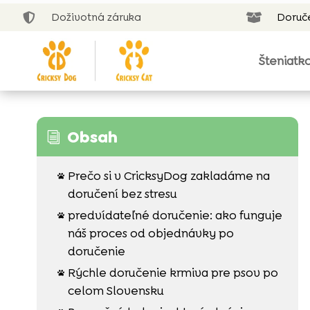
Doživotná záruka
Doruč


Šteniatk
Obsah
i
Prečo si v CricksyDog zakladáme na

doručení bez stresu
predvídateľné doručenie: ako funguje

náš proces od objednávky po
doručenie
Rýchle doručenie krmiva pre psov po

celom Slovensku