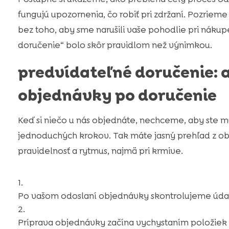
fungujú upozornenia, čo robiť pri zdržaní. Pozriem
bez toho, aby sme narušili vaše pohodlie pri náku
doručenie“ bolo skôr pravidlom než výnimkou.
predvídateľné doručenie: 
objednávky po doručenie
Keď si niečo u nás objednáte, nechceme, aby ste mus
jednoduchých krokov. Tak máte jasný prehľad z o
pravidelnosť a rytmus, najmä pri krmive.
Po vašom odoslaní objednávky skontrolujeme údaje
Príprava objednávky začína vychystaním položiek 