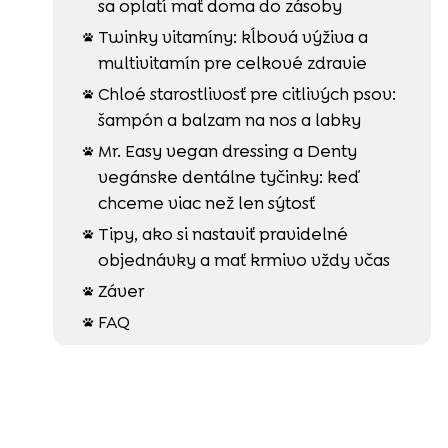
sa oplatí mať doma do zásoby
Twinky vitamíny: kĺbová výživa a

multivitamín pre celkové zdravie
Chloé starostlivosť pre citlivých psov:

šampón a balzam na nos a labky
Mr. Easy vegan dressing a Denty

vegánske dentálne tyčinky: keď
chceme viac než len sýtosť
Tipy, ako si nastaviť pravidelné

objednávky a mať krmivo vždy včas
Záver

FAQ
