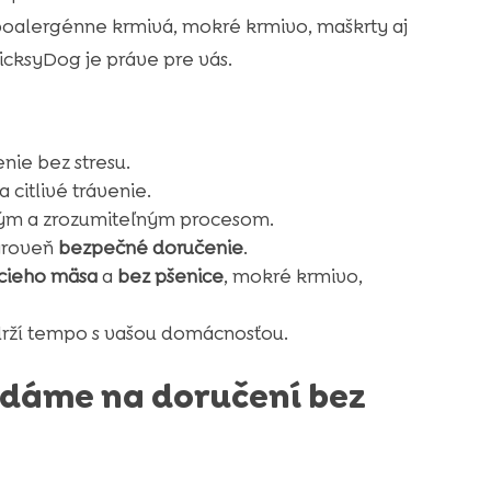
alergénne krmivá, mokré krmivo, maškrty aj
ricksyDog je práve pre vás.
ie bez stresu.
 citlivé trávenie.
ným a zrozumiteľným procesom.
zároveň
bezpečné doručenie
.
cieho mäsa
a
bez pšenice
, mokré krmivo,
 drží tempo s vašou domácnosťou.
ladáme na doručení bez