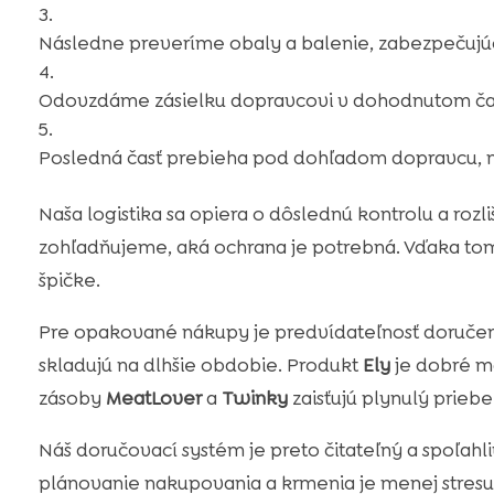
Následne preveríme obaly a balenie, zabezpečujúc 
Odovzdáme zásielku dopravcovi v dohodnutom čas
Posledná časť prebieha pod dohľadom dopravcu, m
Naša logistika sa opiera o dôslednú kontrolu a roz
zohľadňujeme, aká ochrana je potrebná. Vďaka tom
špičke.
Pre opakované nákupy je predvídateľnosť doručen
skladujú na dlhšie obdobie. Produkt
Ely
je dobré ma
zásoby
MeatLover
a
Twinky
zaisťujú plynulý priebe
Náš doručovací systém je preto čitateľný a spoľahl
plánovanie nakupovania a krmenia je menej stresuj