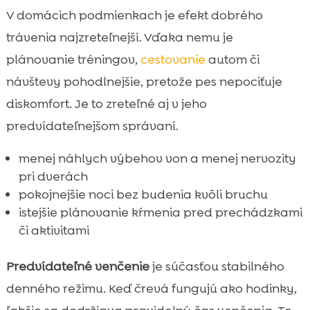
V domácich podmienkach je efekt dobrého
trávenia najzreteľnejší. Vďaka nemu je
plánovanie tréningov,
cestovanie
autom či
návštevy pohodlnejšie, pretože pes nepociťuje
diskomfort. Je to zreteľné aj v jeho
predvídateľnejšom správaní.
menej náhlych výbehov von a menej nervozity
pri dverách
pokojnejšie noci bez budenia kvôli bruchu
istejšie plánovanie kŕmenia pred prechádzkami
či aktivitami
Predvídateľné venčenie
je súčasťou stabilného
denného režimu. Keď črevá fungujú ako hodinky,