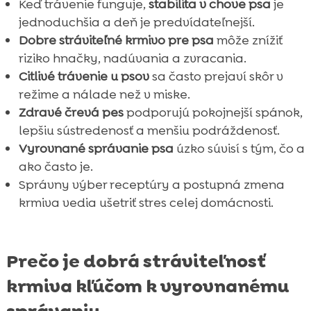
Keď trávenie funguje,
stabilita v chove psa
je
jednoduchšia a deň je predvídateľnejší.
Dobre stráviteľné krmivo pre psa
môže znížiť
riziko hnačky, nadúvania a zvracania.
Citlivé trávenie u psov
sa často prejaví skôr v
režime a nálade než v miske.
Zdravé črevá pes
podporujú pokojnejší spánok,
lepšiu sústredenosť a menšiu podráždenosť.
Vyrovnané správanie psa
úzko súvisí s tým, čo a
ako často je.
Správny výber receptúry a postupná zmena
krmiva vedia ušetriť stres celej domácnosti.
Prečo je dobrá stráviteľnosť
krmiva kľúčom k vyrovnanému