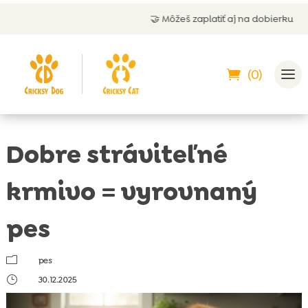
🤝 Môžeš zaplatiť aj na dobierku
(0)
Dobre stráviteľné
krmivo = vyrovnaný
pes
m
pes
}
30.12.2025