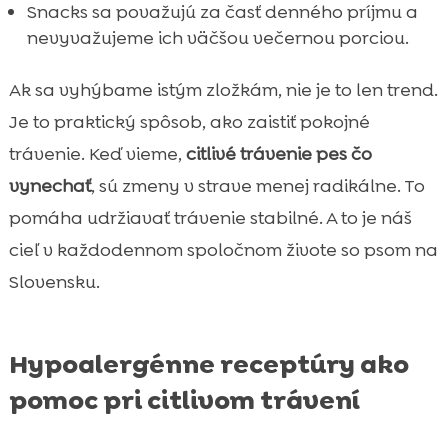
Snacks sa považujú za časť denného príjmu a
nevyvažujeme ich väčšou večernou porciou.
Ak sa vyhýbame istým zložkám, nie je to len trend.
Je to praktický spôsob, ako zaistiť pokojné
trávenie. Keď vieme,
citlivé trávenie pes čo
vynechať
, sú zmeny v strave menej radikálne. To
pomáha udržiavať trávenie stabilné. A to je náš
cieľ v každodennom spoločnom živote so psom na
Slovensku.
Hypoalergénne receptúry ako
pomoc pri citlivom trávení