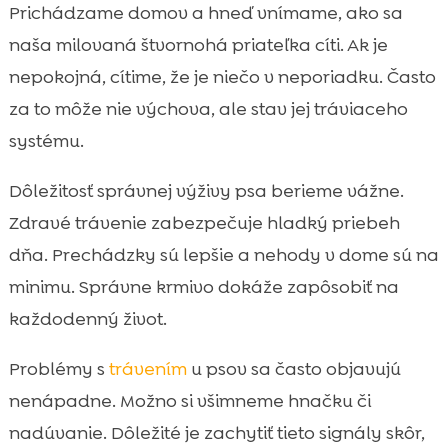
Prečo je dobrá stráviteľnosť krmiva kľúčom
Prichádzame domov a hneď vnímame, ako sa

k vyrovnanému správaniu
naša milovaná štvornohá priateľka cíti. Ak je
Ako spoznáme, že pes krmivo dobre trávi

nepokojná, cítime, že je niečo v neporiadku. Často
Najčastejšie príčiny tráviacich problémov u

za to môže nie výchova, ale stav jej tráviaceho
psov
systému.
stabilita v chove psa a vplyv čriev na

každodenný režim
Dôležitosť správnej výživy psa berieme vážne.
Zloženie krmiva: čo podporuje ľahké

Zdravé trávenie zabezpečuje hladký priebeh
trávenie
dňa. Prechádzky sú lepšie a nehody v dome sú na
Čomu sa v krmive radšej vyhýbame, ak

minimu. Správne krmivo dokáže zapôsobiť na
chceme citlivé brucho bez komplikácií
každodenný život.
Hypoalergénne receptúry ako pomoc pri

citlivom trávení
Problémy s
trávením
u psov sa často objavujú
Ako správne prejsť na nové krmivo bez

nenápadne. Možno si všimneme hnačku či
hnačky a stresu
nadúvanie. Dôležité je zachytiť tieto signály skôr,
Kŕmny režim a dávkovanie: praktické tipy
