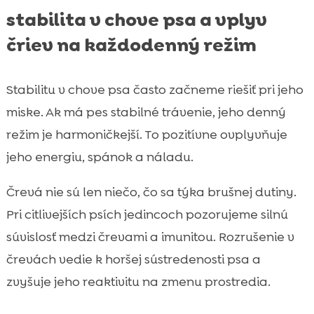
stabilita v chove psa a vplyv
čriev na každodenný režim
Stabilitu v chove psa často začneme riešiť pri jeho
miske. Ak má pes stabilné trávenie, jeho denný
režim je harmoničkejší. To pozitívne ovplyvňuje
jeho energiu, spánok a náladu.
Črevá nie sú len niečo, čo sa týka brušnej dutiny.
Pri citlivejších psích jedincoch pozorujeme silnú
súvislosť medzi črevami a imunitou. Rozrušenie v
črevách vedie k horšej sústredenosti psa a
zvyšuje jeho reaktivitu na zmenu prostredia.