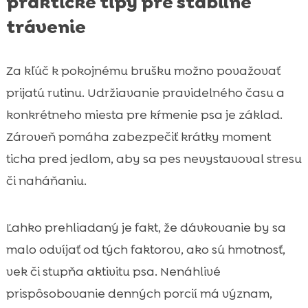
praktické tipy pre stabilné
trávenie
Za kľúč k pokojnému brušku možno považovať
prijatú rutinu. Udržiavanie pravidelného času a
konkrétneho miesta pre kŕmenie psa je základ.
Zároveň pomáha zabezpečiť krátky moment
ticha pred jedlom, aby sa pes nevystavoval stresu
či naháňaniu.
Ľahko prehliadaný je fakt, že dávkovanie by sa
malo odvíjať od tých faktorov, ako sú hmotnosť,
vek či stupňa aktivitu psa. Nenáhlivé
prispôsobovanie denných porcií má význam,