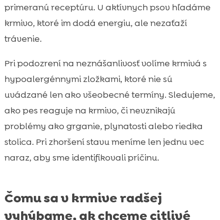
primeranú receptúru. U aktívnych psov hľadáme
krmivo, ktoré im dodá energiu, ale nezaťaží
trávenie.
Pri podozrení na neznášanlivosť volíme krmivá s
hypoalergénnymi zložkami, ktoré nie sú
uvádzané len ako všeobecné termíny. Sledujeme,
ako pes reaguje na krmivo, či nevznikajú
problémy ako grganie, plynatosti alebo riedka
stolica. Pri zhoršení stavu meníme len jednu vec
naraz, aby sme identifikovali príčinu.
Čomu sa v krmive radšej
vyhýbame, ak chceme citlivé