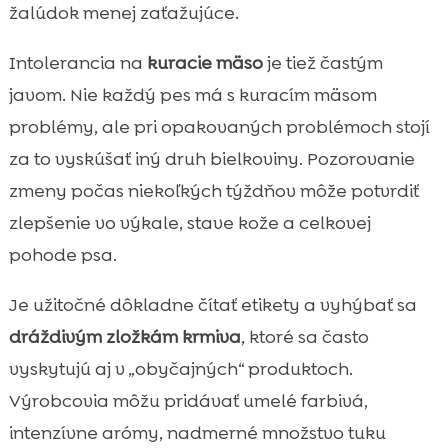
žalúdok menej zaťažujúce.
Intolerancia na
kuracie mäso
je tiež častým
javom. Nie každý pes má s kuracím mäsom
problémy, ale pri opakovaných problémoch stojí
za to vyskúšať iný druh bielkoviny. Pozorovanie
zmeny počas niekoľkých týždňov môže potvrdiť
zlepšenie vo výkale, stave kože a celkovej
pohode psa.
Je užitočné dôkladne čítať etikety a vyhýbať sa
dráždivým zložkám krmiva
, ktoré sa často
vyskytujú aj v „obyčajných“ produktoch.
Výrobcovia môžu pridávať umelé farbivá,
intenzívne arómy, nadmerné množstvo tuku