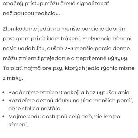
opačný prístup môžu črevá signalizovať
nežiaducou reakciou.
Zlomkovanie jedál na menšie porcie je dobrým
postupom pri citlivom trávení. Frekvencia kŕmení
nesie variabilitu, avšak 2–3 menšie porcie denne
môžu zmierniť prejedanie a nepríjemné výkyvy.
To platí najmä pre psy, ktorých jedlo rýchlo mizne
z misky.
Podávajme krmivo v pokoji a bez vyrušovania.
Rozdeľme dennú dávku na viac menších porcií,
ak je stolica nestála.
Majme vodu dostupnú celý deň, nie len po
kŕmení.