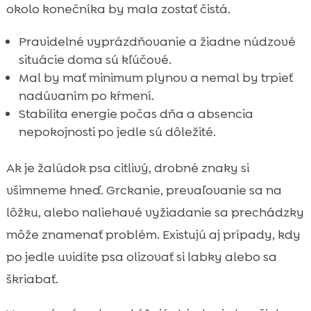
okolo konečníka by mala zostať čistá.
Pravidelné vyprázdňovanie a žiadne núdzové
situácie doma sú kľúčové.
Mal by mať minimum plynov a nemal by trpieť
nadúvaním po kŕmení.
Stabilita energie počas dňa a absencia
nepokojnosti po jedle sú dôležité.
Ak je žalúdok psa citlivý, drobné znaky si
všimneme hneď. Grckanie, prevaľovanie sa na
lôžku, alebo naliehavé vyžiadanie sa prechádzky
môže znamenať problém. Existujú aj prípady, kdy
po jedle uvidíte psa olizovať si labky alebo sa
škriabať.