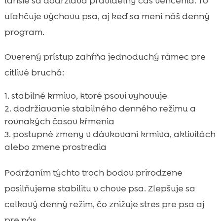
ľahšie sa dodržiava pravidelný čas venčenia. To
uľahčuje výchovu psa, aj keď sa mení náš denný
program.
Overený prístup zahŕňa jednoduchý rámec pre
citlivé bruchá:
stabilné krmivo, ktoré psovi vyhovuje
dodržiavanie stabilného denného režimu a
rovnakých časov kŕmenia
postupné zmeny v dávkovaní krmiva, aktivitách
alebo zmene prostredia
Podržaním týchto troch bodov prirodzene
posilňujeme stabilitu v chove psa. Zlepšuje sa
celkový denný režim, čo znižuje stres pre psa aj
pre nás.