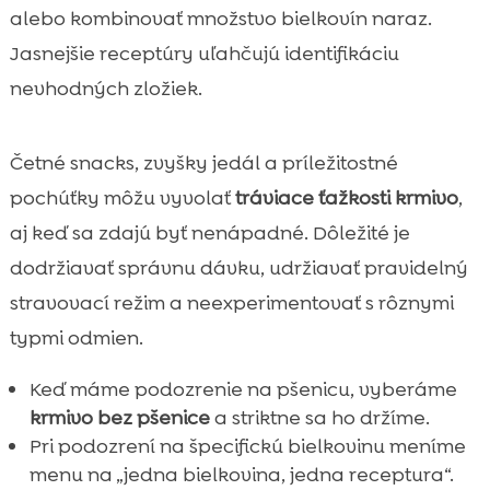
alebo kombinovať množstvo bielkovín naraz.
Jasnejšie receptúry uľahčujú identifikáciu
nevhodných zložiek.
Četné snacks, zvyšky jedál a príležitostné
pochúťky môžu vyvolať
tráviace ťažkosti krmivo
,
aj keď sa zdajú byť nenápadné. Dôležité je
dodržiavať správnu dávku, udržiavať pravidelný
stravovací režim a neexperimentovať s rôznymi
typmi odmien.
Keď máme podozrenie na pšenicu, vyberáme
krmivo bez pšenice
a striktne sa ho držíme.
Pri podozrení na špecifickú bielkovinu meníme
menu na „jedna bielkovina, jedna receptura“.