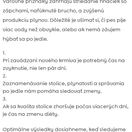
Varovné príznaky zahŕňajú striedanie hnačiek so
zápchami, nafúknuté brucho, a zvýšenú
produkciu plynov. Dôležité je všímať si, či pes pije
viac vody než obvykle, alebo ak nemá záujem
hýbať sa po jedle.
Pri zavádzaní nového krmiva je potrebný čas na
zvyknutie, nie len pár dní.
Zaznamenávanie stolice, plynatosti a správania
po jedle nám pomáha sledovať zmeny.
Ak sa kvalita stolice zhoršuje počas viacerých dní,
je čas na zmenu diéty.
Optimálne výsledky dosiahneme, keď sledujeme