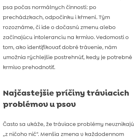
psa počas normálnych činností: po
prechádzkach, odpočinku i kŕmení. Tým
rozoznáme, či ide o dočasnú zmenu alebo
začínajúcu intoleranciu na krmivo. Vedomosti o
tom, ako identifikovať dobré trávenie, nám
umožnia rýchlejšie postrehnúť, kedy je potrebné
krmivo prehodnotiť.
Najčastejšie príčiny tráviacich
problémov u psov
Často sa ukáže, že tráviace problémy nevznikajú
„z ničoho nič“. Menšia zmena v každodennom