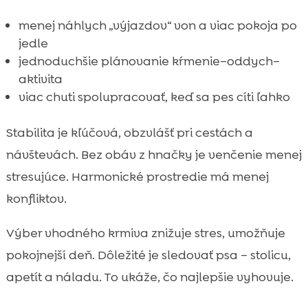
menej náhlych „výjazdov“ von a viac pokoja po
jedle
jednoduchšie plánovanie kŕmenie–oddych–
aktivita
viac chuti spolupracovať, keď sa pes cíti ľahko
Stabilita je kľúčová, obzvlášť pri cestách a
návštevách. Bez obáv z hnačky je venčenie menej
stresujúce. Harmonické prostredie má menej
konfliktov.
Výber vhodného krmiva znižuje stres, umožňuje
pokojnejší deň. Dôležité je sledovať psa – stolicu,
apetít a náladu. To ukáže, čo najlepšie vyhovuje.