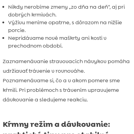
Nikdy nerobíme zmeny „zo dňa na deň“, aj pri
dobrých krmivách.
Výživu meníme opatrne, s dôrazom na nižšie
porcie.
Nepridávame nové maškrty ani kosti v
prechodnom období.
Zaznamenávanie stravovacích návykov pomáha
udržiavať trávenie v rovnováhe.
Poznamenávame si, čo a v akom pomere sme
kŕmili. Pri problémoch s trávením upravujeme
dávkovanie a sledujeme reakciu.
Kŕmny režim a dávkovanie: