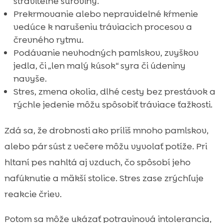
stráviteľné suroviny.
Prekrmovanie alebo nepravidelné kŕmenie
vedúce k narušeniu tráviacich procesov a
črevného rytmu.
Podávanie nevhodných pamlskov, zvyškov
jedla, či „len malý kúsok“ syra či údeniny
navyše.
Stres, zmena okolia, dlhé cesty bez prestávok a
rýchle jedenie môžu spôsobiť tráviace ťažkosti.
Zdá sa, že drobnosti ako príliš mnoho pamlskov,
alebo pár súst z večere môžu vyvolať potíže. Pri
hltaní pes nahltá aj vzduch, čo spôsobí jeho
nafúknutie a mäkší stolice. Stres zase zrýchľuje
reakcie čriev.
Potom sa môže ukázať potravinová intolerancia,