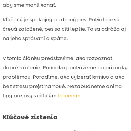
aby sme mohli konať.
pre stabilné trávenie
CricksyDog ako voľba pre dobre stráviteľné

Kľúčový je spokojný a zdravý pes. Pokiaľ nie sú
a citlivé krmivo
črevá zaťažené, pes sa cíti lepšie. To sa odráža aj
Mokré krmivo a hydratácia: kedy zaradiť

na jeho správaní a spáne.
Ely wet food
Pamlsky, doplnky a dentálna starostlivosť

bez zaťaženia trávenia
V tomto článku predstavíme, ako rozpoznať
Starostlivosť o citlivého psa: koža, srsť a

dobré trávenie. Rovnako poukážeme na príznaky
komfort pri tráviacich výkyvoch
problémov. Poradíme, ako vyberať krmivo a ako
Záver

bez stresu prejsť na nové. Nezabudneme ani na
FAQ

tipy pre psy s citlivým
trávením
.
Kľúčové zistenia