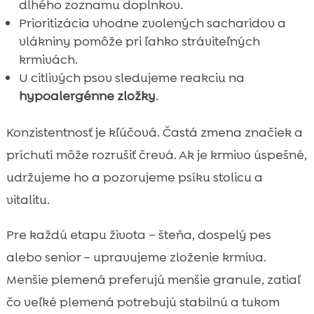
dlhého zoznamu doplnkov.
Prioritizácia vhodne zvolených sacharidov a
vlákniny pomôže pri ľahko stráviteľných
krmivách.
U citlivých psov sledujeme reakciu na
hypoalergénne zložky
.
Konzistentnosť je kľúčová. Častá zmena značiek a
príchutí môže rozrušiť črevá. Ak je krmivo úspešné,
udržujeme ho a pozorujeme psíku stolicu a
vitalitu.
Pre každú etapu života – šteňa, dospelý pes
alebo senior – upravujeme zloženie krmiva.
Menšie plemená preferujú menšie granule, zatiaľ
čo veľké plemená potrebujú stabilnú a tukom