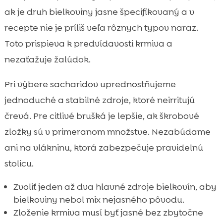
ak je druh bielkoviny jasne špecifikovaný a v
recepte nie je príliš veľa rôznych typov naraz.
Toto prispieva k predvídavosti krmiva a
nezaťažuje žalúdok.
Pri výbere sacharidov uprednostňujeme
jednoduché a stabilné zdroje, ktoré neirritujú
črevá. Pre citlivé brušká je lepšie, ak škrobové
zložky sú v primeranom množstve. Nezabúdame
ani na vlákninu, ktorá zabezpečuje pravidelnú
stolicu.
Zvoliť jeden až dva hlavné zdroje bielkovín, aby
bielkoviny nebol mix nejasného pôvodu.
Zloženie krmiva musí byť jasné bez zbytočne