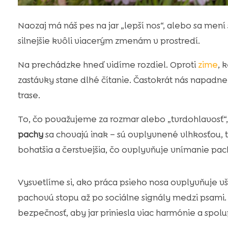
Naozaj má náš pes na jar „lepší nos“, alebo sa mení
silnejšie kvôli viacerým zmenám v prostredí.
Na prechádzke hneď vidíme rozdiel. Oproti
zime
, 
zastávky stane dlhé čítanie. Častokrát nás napadne
trase.
To, čo považujeme za rozmar alebo „tvrdohlavosť“,
pachy
sa chovajú inak – sú ovplyvnené vlhkosťou, 
bohatšia a čerstvejšia, čo ovplyvňuje vnímanie pac
Vysvetlíme si, ako práca psieho nosa ovplyvňuje v
pachovú stopu až po sociálne signály medzi psami.
bezpečnosť, aby jar priniesla viac harmónie a spol