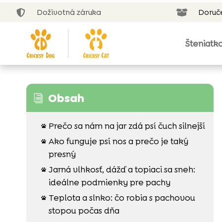
Doživotná záruka
Doruč


Šteniatk
Obsah
i
Prečo sa nám na jar zdá psí čuch silnejší

Ako funguje psí nos a prečo je taký

presný
Jarná vlhkosť, dážď a topiaci sa sneh:

ideálne podmienky pre pachy
Teplota a slnko: čo robia s pachovou

stopou počas dňa