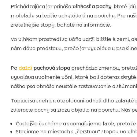
Prichádzajúca jar prináša
vlhkosť a pachy
, ktoré id
molekuly sa lepšie uchytávajú na povrchy. Pre naš
zreteľnejšie stopy, bohaté na informácie.
Vo vlhkom prostredí sa vôňa udrží bližšie k zemi, 
nám dáva predstavu, prečo jar vyvoláva u psa silne
Po
daždi
pachová stopa
prechádza zmenou, pretož
vyvoláva uvoľnenie vôní, ktoré boli doteraz skryté
nášho psa obnáša neustále zastavovanie a skúmani
Topiaci sa sneh pri otepľovaní odhalí dlho zakryté p
zvieracie pachy sa zrazu objavia na povrchu. Náš pe
Častejšie čucháme a spomaľujeme krok, pretože p
Staviame na miestach s „čerstvou“ stopou vo vlhk