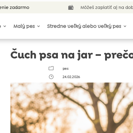
enie zadarmo
Môžeš zaplatiť aj na do

o
Malý pes
Stredne veľký alebo veľký pes
Čuch psa na jar – prečo
m
pes
}
24.02.2026