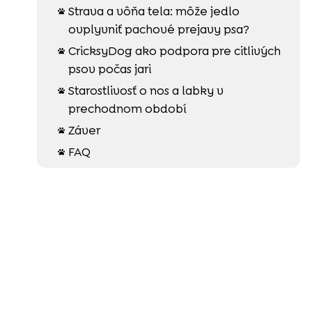
Strava a vôňa tela: môže jedlo

ovplyvniť pachové prejavy psa?
CricksyDog ako podpora pre citlivých

psov počas jari
Starostlivosť o nos a labky v

prechodnom období
Záver

FAQ
