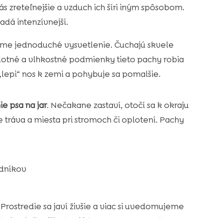
nás zreteľnejšie a vzduch ich šíri iným spôsobom.
adá intenzívnejší.
áme jednoduché vysvetlenie. Čuchajú skvele
plotné a vlhkostné podmienky tieto pachy robia
„lepi“ nos k zemi a pohybuje sa pomalšie.
ie psa na jar
. Nečakane zastaví, otočí sa k okraju
 tráva a miesta pri stromoch či oplotení. Pachy
odníkov
. Prostredie sa javí živšie a viac si uvedomujeme