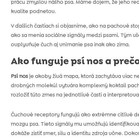
prácu zmyslov nášho psa. Máme dojem, že jeho reak
kvalite podnetov.
V ďalších častiach si objasnime, ako na pachové sto
ako sa menia sociálne signály medzi psami. Tým v
ovplyvňuje čuch aj vnímanie psa inak ako zima.
Ako funguje psí nos a preč
Psí nos
je akoby živá mapa, ktorá zachytáva viac 
drobných molekúl vytvára komplexný koktail pach
rozložiť túto zmes na jednotlivé časti a interpretova
Čuchové receptory fungujú ako extrémne citlivé d
mozgu psa. Tieto signály mu umožňujú identifikovať
dokáže zistiť smer, silu a identitu zdroja vône. Doko