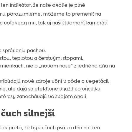
len indikátor, že naše okolie je plné
 tomu porozumieme, môžeme to premeniť na
 voľakedy my, tak aj naši štvornohí kamaráti.
 a správaniu pachov.
kosťou, teplotou a čerstvými stopami.
dmienkach, nie o „novom nose“ z jedného dňa na
pribúdajú nové zdroje vôní v pôde a vegetácii.
e, ale dajú sa efektívne využiť vo výcviku.
 ktoré psy zanechávajú vo svojom okolí.
čuch silnejší
o však preto, že by sa čuch psa zo dňa na deň