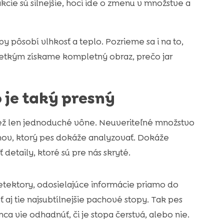
cie sú silnejšie, hoci ide o zmenu v množstve a
py pôsobí vlhkosť a teplo. Pozrieme sa i na to,
šetkým získame kompletný obraz, prečo jar
o je taký presný
než len jednoduché vône. Neuveriteľné množstvo
ov, ktorý pes dokáže analyzovať. Dokáže
ť detaily, ktoré sú pre nás skryté.
etektory, odosielajúce informácie priamo do
 aj tie najsubtílnejšie pachové stopy. Tak pes
nca vie odhadnúť, či je stopa čerstvá, alebo nie.