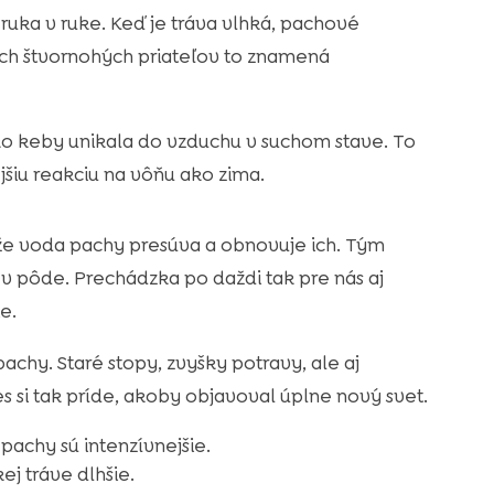
ú ruka v ruke. Keď je tráva vlhká, pachové
ich štvornohých priateľov to znamená
ako keby unikala do vzduchu v suchom stave. To
jšiu reakciu na vôňu ako zima.
e voda pachy presúva a obnovuje ich. Tým
 v pôde. Prechádzka po daždi tak pre nás aj
e.
achy. Staré stopy, zvyšky potravy, ale aj
s si tak príde, akoby objavoval úplne nový svet.
achy sú intenzívnejšie.
ej tráve dlhšie.