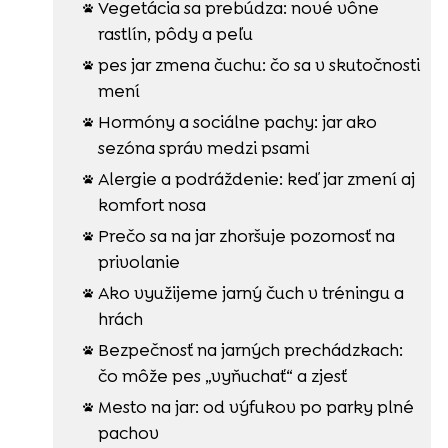
Vegetácia sa prebúdza: nové vône

rastlín, pôdy a peľu
pes jar zmena čuchu: čo sa v skutočnosti

mení
Hormóny a sociálne pachy: jar ako

sezóna správ medzi psami
Alergie a podráždenie: keď jar zmení aj

komfort nosa
Prečo sa na jar zhoršuje pozornosť na

privolanie
Ako využijeme jarný čuch v tréningu a

hrách
Bezpečnosť na jarných prechádzkach:

čo môže pes „vyňuchať“ a zjesť
Mesto na jar: od výfukov po parky plné

pachov