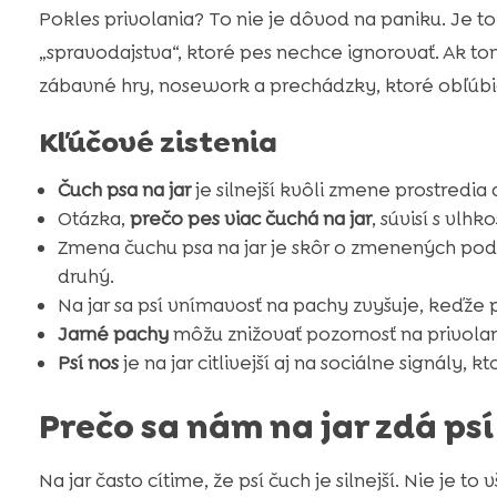
Pokles privolania? To nie je dôvod na paniku. Je to 
„spravodajstva“, ktoré pes nechce ignorovať. Ak
zábavné hry, nosework a prechádzky, ktoré obľúbia
Kľúčové zistenia
Čuch psa na jar
je silnejší kvôli zmene prostredia
Otázka,
prečo pes viac čuchá na jar
, súvisí s vlh
Zmena čuchu psa na jar je skôr o zmenených po
druhý.
Na jar sa psí vnímavosť na pachy zvyšuje, keďže 
Jarné pachy
môžu znižovať pozornosť na privolani
Psí nos
je na jar citlivejší aj na sociálne signály,
Prečo sa nám na jar zdá psí 
Na jar často cítime, že psí čuch je silnejší. Nie je t