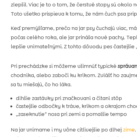
zlepšil. Viac je to o tom, že čerstvé stopy sú okolo 
Toto všetko prispieva k tomu, že nám čuch psa prip
Keď premýšľame, prečo na jar psy čuchajú viac, m
počas celého roka, ale jar prináša nové pachy. Te
lepšie vnímateľnými. Z tohto dôvodu pes častejšie 
Pri prechádzke si môžeme všimnúť typické
správan
chodníka, alebo zabočí ku kríkom. Zvlášť ho zaujme
sa tu miešajú, čo ho láka.
dlhšie zastávky pri značkovaní a čítaní stôp
častejšie odbočky k tráve, kríkom a okrajom ch
„zaseknutie“ nosa pri zemi a pomalšie tempo
Na jar vnímame i my vône citlivejšie po dlhej
zime