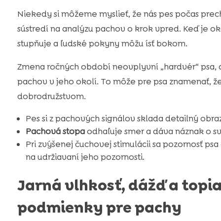
Niekedy si môžeme myslieť, že nás pes počas prech
sústredí na analýzu pachov o krok vpred. Keď je ok
stupňuje a ľudské pokyny môžu ísť bokom.
Zmena ročných období neovplyvní „hardvér“ psa, a
pachov v jeho okolí. To môže pre psa znamenať, že
dobrodružstvom.
Pes si z pachových signálov sklada detailný obra
Pachová stopa
odhaľuje smer a dáva náznak o svo
Pri zvýšenej čuchovej stimulácii sa pozornosť ps
na udržiavaní jeho pozornosti.
Jarná vlhkosť, dážď a topia
podmienky pre pachy