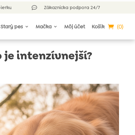
bierku
Zákaznícka podpora 24/7

(0)
Starý pes
Mačka
Môj účet
Košík
 je intenzívnejší?