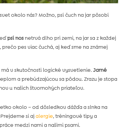
 svet okolo nás? Možno, psí čuch na jar pôsobí
keď
psí nos
netrvá dlho pri zemi, na jar sa z každej
, prečo pes viac čuchá, aj keď sme na známej
 má v skutočnosti logické vysvetlenie.
Jarné
teplom a prebúdzajúcou sa pôdou. Zrazu je stopa
hov u našich štvornohých priateľov.
šetko okolo – od dôsledkov dážďa a slnka na
 Prejdeme si aj
alergie
, tréningové tipy a
upráce medzi nami a našimi psami.