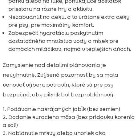
parku alebo na lúke, ponúkajúce dostatok
priestoru na rôzne hry a aktivitu.
Nezabudnúť na deku, a to vrátane extra deky
pre psy, pre maximálny komfort.
Zabezpečiť hydratáciu poskytnutím
dostatočného množstva vody a misek pre
domácich miláčikov, najmä v teplejších dňoch.
Zamyslenie nad detailmi plánovania je
nevyhnutné. Zvýšená pozornosť by sa mala
venovať výberu potravín, ktoré sú pre psy
bezpečné, aby piknik bol bezproblémový:
Podávanie nakrájaných jabĺk (bez semien)
Dodanie kuracieho mäsa (bez prídavku korenia
a soli)
Nabídnutie mrkvy alebo uhoriek ako