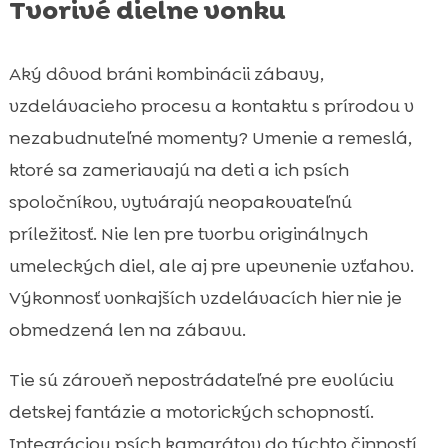
Tvorivé dielne vonku
Aký dôvod bráni kombinácii zábavy,
vzdelávacieho procesu a kontaktu s prírodou v
nezabudnuteľné momenty? Umenie a remeslá,
ktoré sa zameriavajú na deti a ich psích
spoločníkov, vytvárajú neopakovateľnú
príležitosť. Nie len pre tvorbu originálnych
umeleckých diel, ale aj pre upevnenie vzťahov.
Výkonnosť vonkajších vzdelávacích hier nie je
obmedzená len na zábavu.
Tie sú zároveň nepostrádateľné pre evolúciu
detskej fantázie a motorických schopností.
Integráciou psích kamarátov do týchto činností