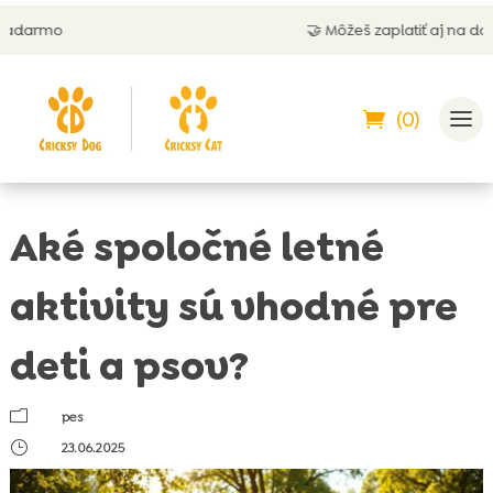
🤝 Môžeš zaplatiť aj na dobierku
(0)
Aké spoločné letné
aktivity sú vhodné pre
deti a psov?
m
pes
}
23.06.2025