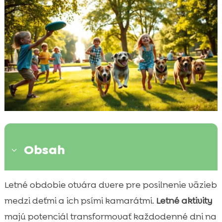
Obsah
3
Prechádzky v prírode
Letné obdobie otvára dvere pre posilnenie väzieb

Vodné aktivity
medzi deťmi a ich psími kamarátmi.
Letné aktivity

Turistika a výlety
majú potenciál transformovať každodenné dni na
