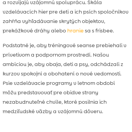
a rozvíjajú vzájomnú spoluprácu. Škála
vzdelávacích hier pre deti a ich psích spoločníkov
zahŕňa vyhľadávanie skrytých objektov,
prekážkové dráhy alebo
hranie
sa s frisbee.
Podstatné je, aby tréningové seanse prebiehali v
prívetivom a podpornom prostredí. Našou
ambíciou je, aby obaja, deti a psy, odchádzali z
kurzov spokojní a obohatení o nové vedomosti.
Psie vzdelávacie programy v letnom období
môžu predstavovať pre obidve strany
nezabudnuteľné chvíle, ktoré posilnia ich
medziľudské väzby a vzájomnú dôveru.