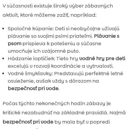
V súčasnosti existuje široký výber zábavných
aktivít, ktoré môžeme zažiť, napríklad:
Spoločné kúpanie: Deti si neobyčajne užívajú
plávanie so svojimi psími priateľmi.
Plávanie s
psom
prispieva k potešeniu a súčasne
umocňuje ich vzájomné puto.
Hádzanie loptičiek: Tieto hry
vodné hry pre deti
excelujú v rozvoji koordinácie a vytrvalosti.
Vodné šmykľavky: Predstavujú perfektné letné
osvieženie, avšak vždy s dôrazom na
bezpečnosť pri vode
.
Počas týchto nekonečných hodín zábavy je
kritické nezabudnúť na základné pravidlá. Najmä
bezpečnosť pri vode
by mala byť v popredí