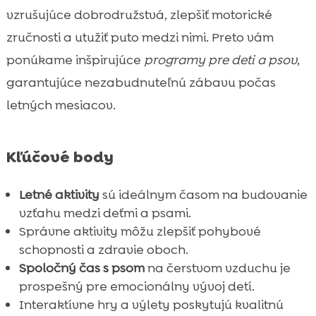
Hracie parky pre psy a deti
vzrušujúce dobrodružstvá, zlepšiť motorické

Kempovanie v prírode
zručnosti a utužiť puto medzi nimi. Preto vám

Tvorivé dielne vonku
ponúkame inšpirujúce
programy pre deti a psov
,

Agility preteky
garantujúce nezabudnuteľnú zábavu počas

Spoločné pikniky

letných mesiacov.
Letné tábory pre deti a psy

Psi športujúci s deťmi

Kľúčové body
Programy so psom a deťmi leto

Tréningové kurzy počas leta

Letné aktivity
sú ideálnym časom na budovanie
Spoločné čítanie príbehov preto deti a psy
vzťahu medzi deťmi a psami.

Výhody CricksyDog pre vášho psa
Správne aktivity môžu zlepšiť pohybové

schopnosti a zdravie oboch.
Domáce prekážkové dráhy

Spoločný čas s psom
na čerstvom vzduchu je
Záver

prospešný pre emocionálny vývoj detí.
FAQ

Interaktívne hry a výlety poskytujú kvalitnú