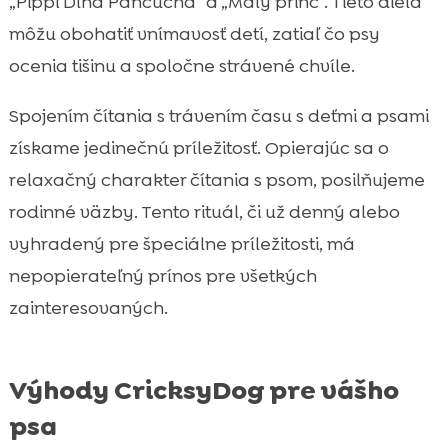
„Pippi Dlhá Pančucha“ a „Malý princ“. Tieto diela
môžu obohatiť vnímavosť detí, zatiaľ čo psy
ocenia tišinu a spoločne strávené chvíle.
Spojením čítania s trávením času s deťmi a psami
získame jedinečnú príležitosť. Opierajúc sa o
relaxačný charakter čítania s psom, posilňujeme
rodinné väzby. Tento rituál, či už denný alebo
vyhradený pre špeciálne príležitosti, má
nepopierateľný prínos pre všetkých
zainteresovaných.
Výhody CricksyDog pre vášho
psa