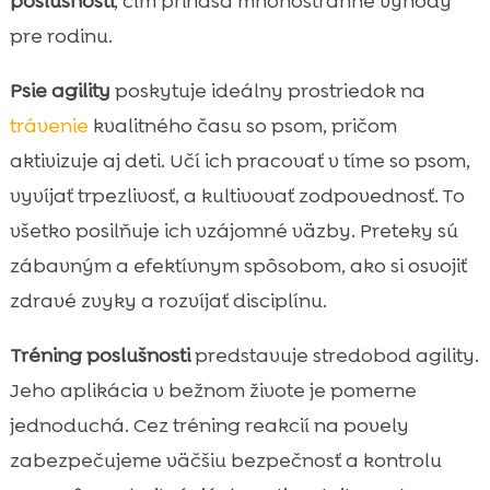
poslušnosti
, čím prináša mnohostranné výhody
pre rodinu.
Psie agility
poskytuje ideálny prostriedok na
trávenie
kvalitného času so psom, pričom
aktivizuje aj deti. Učí ich pracovať v tíme so psom,
vyvíjať trpezlivosť, a kultivovať zodpovednosť. To
všetko posilňuje ich vzájomné väzby. Preteky sú
zábavným a efektívnym spôsobom, ako si osvojiť
zdravé zvyky a rozvíjať disciplínu.
Tréning poslušnosti
predstavuje stredobod agility.
Jeho aplikácia v bežnom živote je pomerne
jednoduchá. Cez tréning reakcií na povely
zabezpečujeme väčšiu bezpečnosť a kontrolu