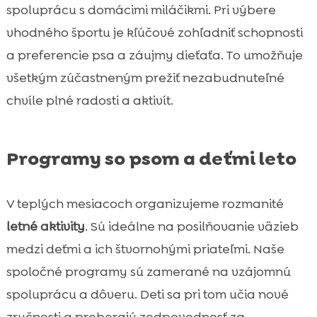
spoluprácu s domácimi miláčikmi. Pri výbere
vhodného športu je kľúčové zohľadniť schopnosti
a preferencie psa a záujmy dieťaťa. To umožňuje
všetkým zúčastneným prežiť nezabudnuteľné
chvíle plné radosti a aktivít.
Programy so psom a deťmi leto
V teplých mesiacoch organizujeme rozmanité
letné aktivity
. Sú ideálne na posilňovanie väzieb
medzi deťmi a ich štvornohými priateľmi. Naše
spoločné programy sú zamerané na vzájomnú
spoluprácu a dôveru. Deti sa pri tom učia nové
zručnosti a preberajú zodpovednosť za