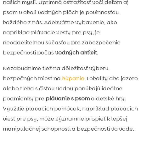
našich myslí. Úprimná ostražitosť voči deťom aj
psom v okolí vodných plôch je povinnosťou
každého z nás. Adekvátne vybavenie, ako
napríklad plávacie vesty pre psy, je
neoddeliteľnou súčasťou pre zabezpečenie
bezpečnosti počas
vodných aktivít
.
Nezabudnime tiež na dôležitosť výberu
bezpečných miest na
kúpanie
. Lokality ako jazero
alebo rieka s čistou vodou ponúkajú ideálne
podmienky pre
plávanie s psom
a detské hry.
Využitie plavacích pomôcok, napríklad plavacích
viest pre psy, môže významne prispieť k lepšej
manipulačnej schopnosti a bezpečnosti vo vode.