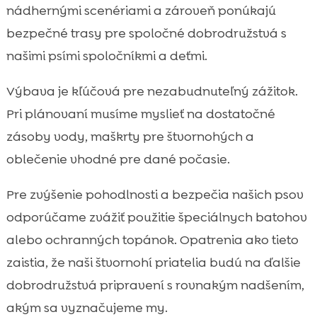
nádhernými scenériami a zároveň ponúkajú
bezpečné trasy pre spoločné dobrodružstvá s
našimi psími spoločníkmi a deťmi.
Výbava je kľúčová pre nezabudnuteľný zážitok.
Pri plánovaní musíme myslieť na dostatočné
zásoby vody, maškrty pre štvornohých a
oblečenie vhodné pre dané počasie.
Pre zvýšenie pohodlnosti a bezpečia našich psov
odporúčame zvážiť použitie špeciálnych batohov
alebo ochranných topánok. Opatrenia ako tieto
zaistia, že naši štvornohí priatelia budú na ďalšie
dobrodružstvá pripravení s rovnakým nadšením,
akým sa vyznačujeme my.