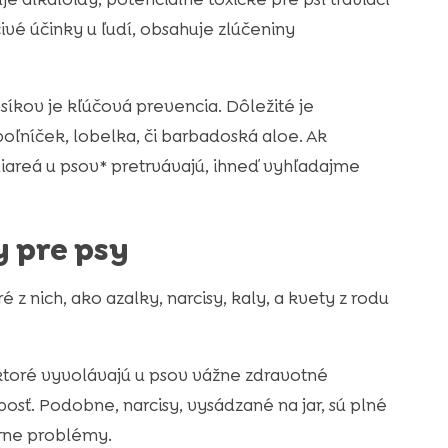
ivé účinky u ľudí, obsahuje zlúčeniny
íkov je kľúčová prevencia. Dôležité je
poľníček, lobelka, či barbadoská aloe. Ak
areá u psov* pretrvávajú, ihneď vyhľadajme
y pre psy
z nich, ako azalky, narcisy, kaly, a kvety z rodu
, ktoré vyvolávajú u psov vážne zdravotné
bosť. Podobne, narcisy, vysádzané na jar, sú plné
árne problémy.