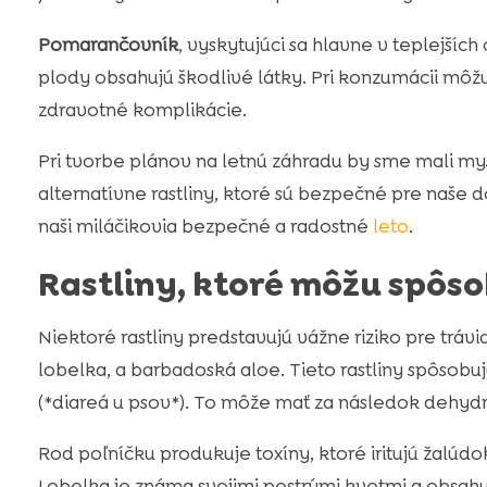
Pomarančovník
, vyskytujúci sa hlavne v teplejších o
plody obsahujú škodlivé látky. Pri konzumácii môžu
zdravotné komplikácie.
Pri tvorbe plánov na letnú záhradu by sme mali mys
alternatívne rastliny, ktoré sú bezpečné pre naše
naši miláčikovia bezpečné a radostné
leto
.
Rastliny, ktoré môžu spôso
Niektoré rastliny predstavujú vážne riziko pre trávi
lobelka, a barbadoská aloe. Tieto rastliny spôsob
(*diareá u psov*). To môže mať za následok dehydr
Rod poľníčku produkuje toxíny, ktoré iritujú žalúdo
Lobelka je známa svojimi pestrými kvetmi a obsahuje