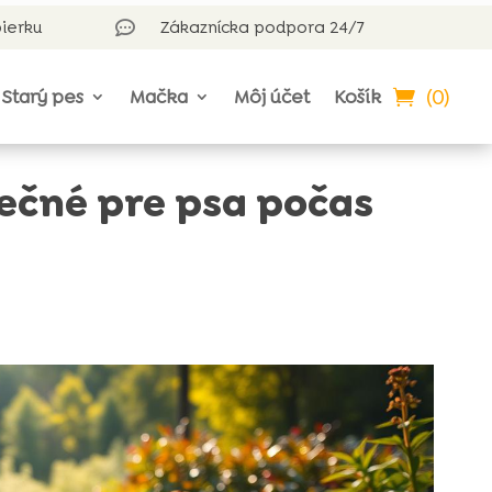
bierku
Zákaznícka podpora 24/7

(0)
Starý pes
Mačka
Môj účet
Košík
pečné pre psa počas