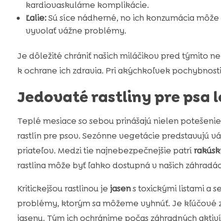
kardiovaskulárne komplikácie.
Ľalie:
Sú síce nádherné, no ich konzumácia môže
vyvolať vážne problémy.
Je dôležité chrániť našich miláčikov pred týmito 
k ochrane ich zdravia. Pri akýchkoľvek pochybnost
Jedovaté rastliny pre psa l
Teplé mesiace so sebou prinášajú nielen potešenie 
rastlín pre psov. Sezónne vegetácie predstavujú vá
priateľov. Medzi tie najnebezpečnejšie patrí
rakúsk
rastlina môže byť ľahko dostupná v našich záhradác
Kritickejšou rastlinou je
jasen
s toxickými listami a
problémy, ktorým sa môžeme vyhnúť. Je kľúčové za
jasenu. Tým ich ochránime počas záhradných aktiv