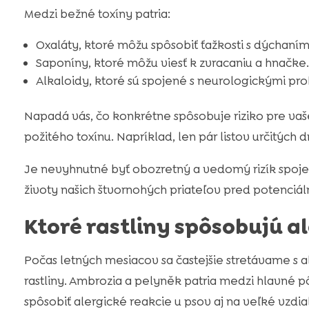
Medzi bežné toxíny patria:
Oxaláty, ktoré môžu spôsobiť ťažkosti s dýchaní
Saponíny, ktoré môžu viesť k zvracaniu a hnačke.
Alkaloidy, ktoré sú spojené s neurologickými p
Napadá vás, čo konkrétne spôsobuje riziko pre vaše
požitého toxínu. Napríklad, len pár listov určitýc
Je nevyhnutné byť obozretný a vedomý rizík spojen
životy našich štvornohých priateľov pred potenci
Ktoré rastliny spôsobujú a
Počas letných mesiacov sa častejšie stretávame s a
rastliny. Ambrozia a pelyněk patria medzi hlavné 
spôsobiť alergické reakcie u psov aj na veľké vzdia