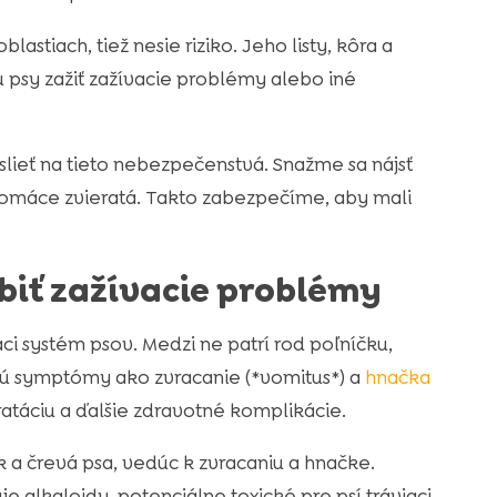
blastiach, tiež nesie riziko. Jeho listy, kôra a
 psy zažiť zažívacie problémy alebo iné
lieť na tieto nebezpečenstvá. Snažme sa nájsť
 domáce zvieratá. Takto zabezpečíme, aby mali
biť zažívacie problémy
aci systém psov. Medzi ne patrí rod poľníčku,
ujú symptómy ako zvracanie (*vomitus*) a
hnačka
atáciu a ďalšie zdravotné komplikácie.
k a črevá psa, vedúc k zvracaniu a hnačke.
 alkaloidy, potenciálne toxické pre psí tráviaci