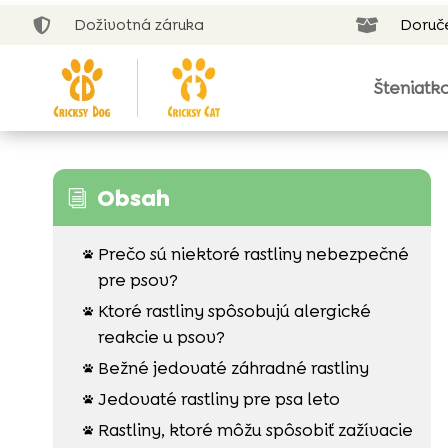
Doživotná záruka
Doruč


Šteniatk
Obsah
i
Prečo sú niektoré rastliny nebezpečné

pre psov?
Ktoré rastliny spôsobujú alergické

reakcie u psov?
Bežné jedovaté záhradné rastliny

Jedovaté rastliny pre psa leto

Rastliny, ktoré môžu spôsobiť zažívacie
