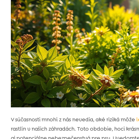
V súčasnosti mnohí z nás nevedia, aké riziká môže
l
rastlín v našich záhradách. Toto obdobie, hoci krás
aj potenciálne nebezpečenstvá pre psy. Uvedomte si