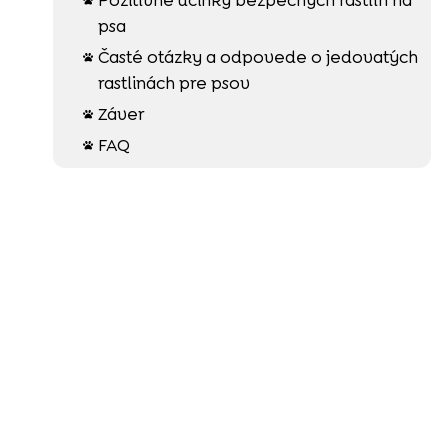
psa
Časté otázky a odpovede o jedovatých

rastlinách pre psov
Záver

FAQ
