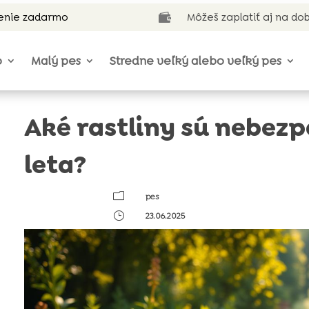
enie zadarmo
Môžeš zaplatiť aj na do

o
Malý pes
Stredne veľký alebo veľký pes
Aké rastliny sú nebez
leta?
m
pes
}
23.06.2025