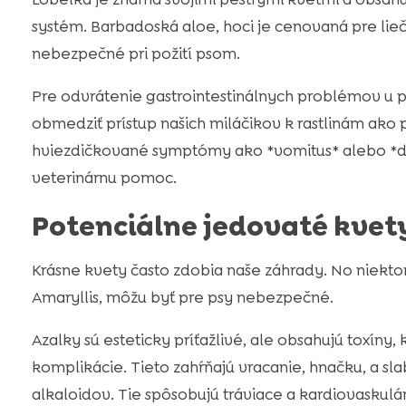
systém. Barbadoská aloe, hoci je cenovaná pre lieč
nebezpečné pri požití psom.
Pre odvrátenie gastrointestinálnych problémov u ps
obmedziť prístup našich miláčikov k rastlinám ako 
hviezdičkované symptómy ako *vomitus* alebo *di
veterinárnu pomoc.
Potenciálne jedovaté kvet
Krásne kvety často zdobia naše záhrady. No niektoré 
Amaryllis, môžu byť pre psy nebezpečné.
Azalky sú esteticky príťažlivé, ale obsahujú toxíny
komplikácie. Tieto zahŕňajú vracanie, hnačku, a sla
alkaloidov. Tie spôsobujú tráviace a kardiovaskul