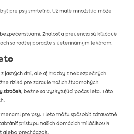
 byť pre psy smrteľná. Už malé množstvo môže
nebezpečenstvami. Znalosť a prevencia sú kľúčové
iach sa radšej poraďte s veterinárnym lekárom.
eto
z jasných dní, ale aj hrozby z nebezpečných
žne riziká pre zdravie našich štvornohých
y straček
, bežne sa vyskytujúci počas leta. Táto
h.
 semenami pre psy. Tieto môžu spôsobiť zdravotné
brániť prístupu našich domácich miláčikov k
ít alebo prechádzok.