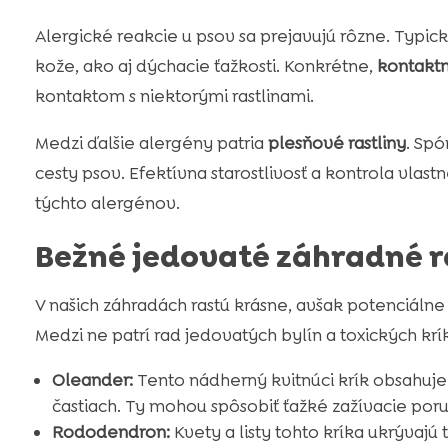
Alergické reakcie u psov sa prejavujú rôzne. Typi
kože, ako aj dýchacie ťažkosti. Konkrétne,
kontaktn
kontaktom s niektorými rastlinami.
Medzi ďalšie alergény patria
plesňové rastliny
. Spó
cesty psov. Efektívna starostlivosť a kontrola vlas
týchto alergénov.
Bežné jedovaté záhradné r
V našich záhradách rastú krásne, avšak potenciáln
Medzi ne patrí rad jedovatých bylín a toxických kr
Oleander:
Tento nádherný kvitnúci krík obsahuje
častiach. Ty mohou spôsobiť ťažké zažívacie poru
Rododendron:
Kvety a listy tohto kríka ukrývajú