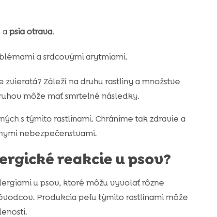
m a
psia otrava
.
roblémami a srdcovými arytmiami.
 zvieratá? Záleží na druhu rastliny a množstve
h druhov môže mať smrtelné následky.
ých s týmito rastlinami. Chránime tak zdravie a
álnymi nebezpečenstvami.
lergické reakcie u psov?
lergiami u psov, ktoré môžu vyvolať rôzne
pôvodcov. Produkcia peľu týmito rastlinami môže
lenosti.