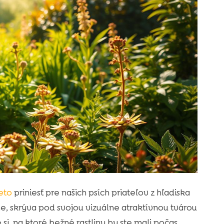
eto
priniesť pre našich psích priateľov z hľadiska
ne, skrýva pod svojou vizuálne atraktívnou tvárou
, na ktoré bežné rastliny by ste mali počas