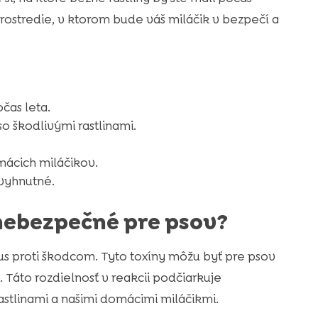
prostredie, v ktorom bude váš miláčik v bezpečí a
čas leta.
o škodlivými rastlinami.
ácich miláčikov.
vyhnutné.
 nebezpečné pre psov?
s proti škodcom. Tyto toxíny môžu byť pre psov
 Táto rozdielnosť v reakcii podčiarkuje
astlinami a našimi domácimi miláčikmi.