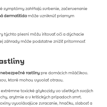
cké symptómy zahŕňajú svrbenie, začervenanie
á dermatitída
môže vzniknúť priamym
ry týchto plesní môžu iritovať oči a dýchacie
tnej záhrady môže podstatne znížiť prítomnosť
astliny
e
nebezpečné rastliny
pre domácich miláčikov.
íkov, ktoré mohou vyvolať otravu.
 extrémne toxické glykozidy vo všetkých svojich
chy, arytmie a v kritických prípadoch smrt.
 toxíny vyvolávajúce zvracanie, hnačku, slabosť a