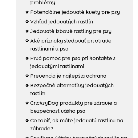
problémy
Potenciálne jedovaté kvety pre psy

Vzhľad jedovatých rastlín

Jedovaté izbové rastliny pre psy

Aké príznaky sledovať pri otrave

rastlinami u psa
Prvá pomoc pre psa pri kontakte s

jedovatými rastlinami
Prevencia je najlepšia ochrana

Bezpečné alternatívy jedovatých

rastlín
CricksyDog produkty pre zdravie a

bezpečnosť vášho psa
Čo robiť, ak máte jedovatú rastlinu na

záhrade?
Pozitívne účinky bezpečných rastlín na
