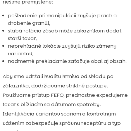
riešime premyslene:
poškodenie pri manipulácii zvyšuje prach a
drobenie granúl,
slabá rotácia zásob môže zákazníkom dodať
starší tovar,
neprehľadné lokácie zvyšujú riziko zámeny
variantov,
nadmerné prekladanie zaťažuje obal aj obsah.
Aby sme udržali kvalitu krmiva od skladu po
zákazníka, dodržiavame striktné postupy.
Používame prístup FEFO, prednostne expedujeme
tovar s blížiacim sa dátumom spotreby.
Identifikácia variantov scanom a kontrolným
vážením zabezpečuje správnu receptúru a typ