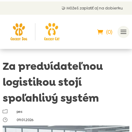
🤝 Môžeš zaplatiť aj na dobierku
(0)
Za predvídateľnou
logistikou stojí
spoľahlivý systém
m
pes
}
09.01.2026