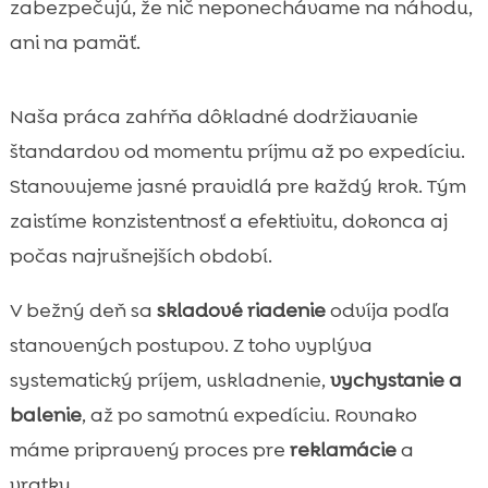
zabezpečujú, že nič neponechávame na náhodu,
ani na pamäť.
Naša práca zahŕňa dôkladné dodržiavanie
štandardov od momentu príjmu až po expedíciu.
Stanovujeme jasné pravidlá pre každý krok. Tým
zaistíme konzistentnosť a efektivitu, dokonca aj
počas najrušnejších období.
V bežný deň sa
skladové riadenie
odvíja podľa
stanovených postupov. Z toho vyplýva
systematický príjem, uskladnenie,
vychystanie a
balenie
, až po samotnú expedíciu. Rovnako
máme pripravený proces pre
reklamácie
a
vratky.