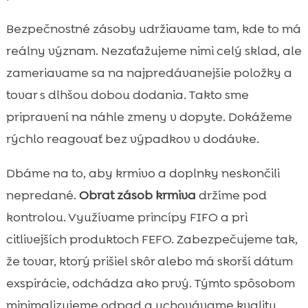
Bezpečnostné zásoby udržiavame tam, kde to má
reálny význam. Nezaťažujeme nimi celý sklad, ale
zameriavame sa na najpredávanejšie položky a
tovar s dlhšou dobou dodania. Takto sme
pripravení na náhle zmeny v dopyte. Dokážeme
rýchlo reagovať bez výpadkov v dodávke.
Dbáme na to, aby krmivo a doplnky neskončili
nepredané.
Obrat zásob krmiva
držíme pod
kontrolou. Využívame princípy FIFO a pri
citlivejších produktoch FEFO. Zabezpečujeme tak,
že tovar, ktorý prišiel skôr alebo má skorší dátum
exspirácie, odchádza ako prvý. Týmto spôsobom
minimalizujeme odpad a uchovávame kvalitu