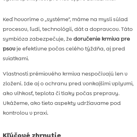
Spolupráca s dopravcami na Slovensku:

SLA, výkonnosť a flexibilita
Keď hovoríme o „systéme“, máme na mysli súlad
Krízové scenáre v logistike: čo robíme, keď

procesov, ľudí, technológií, dát a dopravcov. Táto
sa niečo pokazí
symbióza zabezpečuje, že
doručenie krmiva pre
CricksyDog v našej logistike: spoľahlivé

psov
je efektívne počas celého týždňa, aj pred
doručenie pre citlivých aj vyberavých psov
sviatkami.
Metriky a neustále zlepšovanie: ako

meriame spoľahlivosť systému
Vlastnosti prémiového krmiva nespočívajú len v
Záver

zložení. Ide aj o ochranu pred vonkajšími vplyvmi,
FAQ

ako vlhkosť, teplota či tlaky počas prepravy.
Ukážeme, ako tieto aspekty udržiavame pod
kontrolou v praxi.
Kľúčové zhrnutie