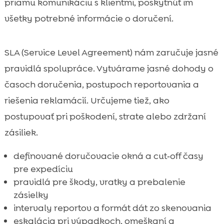
priamu komunikáciu s klientmi, poskytnúť im
všetky potrebné informácie o doručení.
SLA (Service Level Agreement) nám zaručuje jasné
pravidlá spolupráce. Vytvárame jasné dohody o
časoch doručenia, postupoch reportovania a
riešenia reklamácií. Určujeme tiež, ako
postupovať pri poškodení, strate alebo zdržaní
zásiliek.
definované doručovacie okná a cut‑off časy
pre expedíciu
pravidlá pre škody, vratky a prebalenie
zásielky
intervaly reportov a formát dát zo skenovania
eskalácia pri výpadkoch, omeškaní a