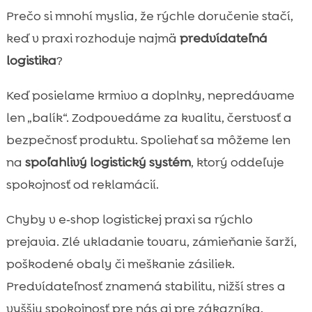
Prečo predvídateľná logistika rozhoduje o
Prečo si mnohí myslia, že rýchle doručenie stačí,

kvalite a spokojnosti zákazníkov
keď v praxi rozhoduje najmä
predvídateľná
Spoľahlivý logistický systém ako základ:

logistika
?
procesy, ľudia a technológie
Od objednávky po doručenie: mapovanie
Keď posielame krmivo a doplnky, nepredávame

cesty zásielky krok za krokom
len „balík“. Zodpovedáme za kvalitu, čerstvosť a
Riadenie zásob bez stresu: dostupnosť,

bezpečnosť produktu. Spoliehať sa môžeme len
obrat, bezpečnostné zásoby
na
spoľahlivý logistický systém
, ktorý oddeľuje
Kontrola kvality pri krmive a doplnkoch: čo

spokojnosť od reklamácií.
nestrážime, to nás dobehne
charakteristiky prémiového krmiva v

Chyby v e‑shop logistickej praxi sa rýchlo
logistike: ako ich udržíme na úrovni
prejavia. Zlé ukladanie tovaru, zámieňanie šarží,
Balenie a ochrana zásielok: menej

poškodené obaly či meškanie zásiliek.
poškodení, menej odpadu, viac komfortu
Predvídateľnosť znamená stabilitu, nižší stres a
Sledovanie zásielok a transparentná

vyššiu spokojnosť pre nás aj pre zákazníka.
komunikácia: keď zákazník vie, čo sa deje