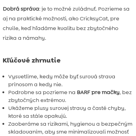
Dobrá správa
: je to možné zvládnuť. Pozrieme sa
FAQ

aj na praktické možnosti, ako CricksyCat, pre
chvíle, keď hľadáme kvalitu bez zbytočného
rizika a námahy.
Kľúčové zhrnutie
Vysvetlíme, kedy môže byť surová strava
prínosom a kedy nie.
Podrobne sa pozrieme na
BARF pre mačky
, bez
zbytočných extrémov.
Ukážeme plusy surovej stravy a časté chyby,
ktoré sa stále opakujú.
Zaoberáme sa rizikami, hygienou a bezpečným
skladovaním, aby sme minimalizovali možnosť