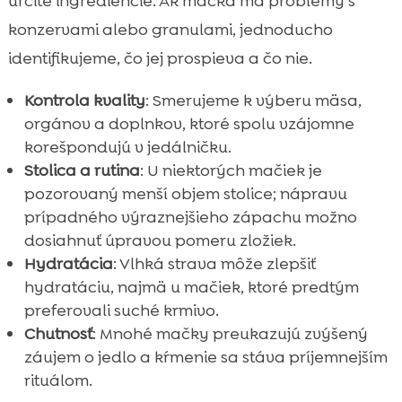
určité ingrediencie. Ak mačka má problémy s
konzervami alebo granulami, jednoducho
identifikujeme, čo jej prospieva a čo nie.
Kontrola kvality
: Smerujeme k výberu mäsa,
orgánov a doplnkov, ktoré spolu vzájomne
korešpondujú v jedálničku.
Stolica a rutina
: U niektorých mačiek je
pozorovaný menší objem stolice; nápravu
prípadného výraznejšieho zápachu možno
dosiahnuť úpravou pomeru zložiek.
Hydratácia
: Vlhká strava môže zlepšiť
hydratáciu, najmä u mačiek, ktoré predtým
preferovali suché krmivo.
Chutnosť
: Mnohé mačky preukazujú zvýšený
záujem o jedlo a kŕmenie sa stáva príjemnejším
rituálom.