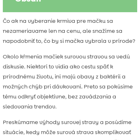
Čo je surová strava (BARF) pre mačky a
Čo ak na vyberanie krmiva pre mačku sa

prečo o nej uvažujeme
nezameriavame len na cenu, ale snažíme sa
výhody surovej stravy pre mačku

napodobniť to, čo by si mačka vybrala v prírode?
Mýty a fakty o surovej strave: čo si často

myslíme zle
Okolo kŕmenia mačiek surovou stravou sa vedú
Riziká surovej stravy a ako ich
diskusie. Niektorí to vidia ako cestu späť k

minimalizujeme
prírodnému životu, iní majú obavy z baktérií a
Základné zložky surovej stravy: mäso,

možných chýb pri dávkovaní. Preto sa pokúsime
orgány, kosti a doplnky
tému odkryť objektívne, bez zavádzania a
Ako správne nastaviť porcie podľa veku,

sledovania trendov.
váhy a aktivity mačky
Prechod na surovú stravu bez stresu:

Preskúmame výhody surovej stravy a posúdime
postup, ktorý nám funguje
situácie, kedy môže surová strava skomplikovať
Hygiena, skladovanie a rozmrazovanie:
