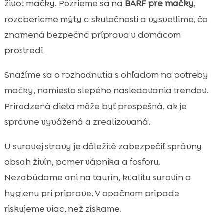
život mačky. Pozrieme sa na
BARF pre mačky
,
bezpečnosť na prvom mieste
rozoberieme mýty a skutočnosti a vysvetlíme, čo
Surová strava a zdravotné témy: srsť, zuby,

znamená bezpečná príprava v domácom
trávenie a imunita
prostredí.
Kedy surovú stravu radšej nekŕmiť alebo ju

riešiť s veterinárom
Snažíme sa o rozhodnutia s ohľadom na potreby
Najčastejšie chyby pri kŕmení surovou

mačky, namiesto slepého nasledovania trendov.
stravou a ako sa im vyhnúť
Prirodzená dieta môže byť prospešná, ak je
Ako kombinovať surovú stravu s kvalitným

krmivom: praktický kompromis
správne vyvážená a zrealizovaná.
CricksyCat ako bezpečná a pohodlná

U surovej stravy je dôležité zabezpečiť správny
alternatíva: keď chceme kvalitu bez rizík
obsah živín, pomer vápnika a fosforu.
Praktická domácnosť pri „raw“: miska,

rutiny a Purrfect Life mačacia podstielka
Nezabúdame ani na taurín, kvalitu surovín a
Ako spoznáme, že mačke surová strava
hygienu pri príprave. V opačnom prípade

prospieva: signály, ktoré sledujeme
riskujeme viac, než získame.
Záver
