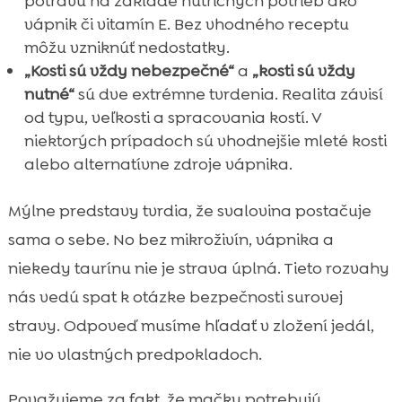
potravu na základe nutričných potrieb ako
vápnik či vitamín E. Bez vhodného receptu
môžu vzniknúť nedostatky.
„Kosti sú vždy nebezpečné“
a
„kosti sú vždy
nutné“
sú dve extrémne tvrdenia. Realita závisí
od typu, veľkosti a spracovania kostí. V
niektorých prípadoch sú vhodnejšie mleté kosti
alebo alternatívne zdroje vápnika.
Mýlne predstavy tvrdia, že svalovina postačuje
sama o sebe. No bez mikroživín, vápnika a
niekedy taurínu nie je strava úplná. Tieto rozvahy
nás vedú spat k otázke bezpečnosti surovej
stravy. Odpoveď musíme hľadať v zložení jedál,
nie vo vlastných predpokladoch.
Považujeme za fakt, že mačky potrebujú