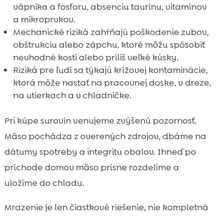
vápnika a fosforu, absenciu taurínu, vitamínov
a mikroprvkov.
Mechanické riziká zahŕňajú poškodenie zubov,
obštrukciu alebo zápchu, ktoré môžu spôsobiť
nevhodné kosti alebo príliš veľké kúsky.
Riziká pre ľudí sa týkajú krížovej kontaminácie,
ktorá môže nastať na pracovnej doske, v dreze,
na utierkach a v chladničke.
Pri kúpe surovín venujeme zvýšenú pozornosť.
Mäso pochádza z overených zdrojov, dbáme na
dátumy spotreby a integritu obalov. Ihneď po
príchode domov mäso prísne rozdelíme a
uložíme do chladu.
Mrazenie je len čiastkové riešenie, nie kompletná