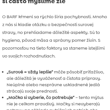
si často myslíme zle
O BARF kŕmení sa rýchlo šíria pochybnosti. Mnoho
z nás si kladie otázku o bezpečnosti surovej
stravy, no prehliadame dôležité aspekty. Sú to
hygiena, pôvod mäsa a správny pomer živín. S
pozornosťou na tieto faktory sa staneme istejšími
vo svojich rozhodnutiach.
„Surové = vždy lepšie“
môže pôsobiť príťažlivo,
ale dôležitá je vyváženosť a čistota prípravy.
Neúplné alebo nesprávne uskladnené jedlá
strácajú svoje prednosti.
„Mačka si vyberie, čo potrebuje“
– tento mýtus
nie je celkom pravdivý. Mačky si nevyberajú