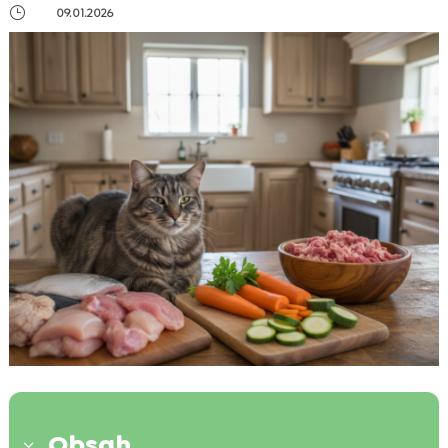
}
09.01.2026
Obsah
3