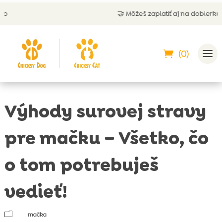
🤝 Môžeš zaplatiť aj na dobierku
(0)
Výhody surovej stravy
pre mačku – Všetko, čo
o tom potrebuješ
vedieť!
m
mačka