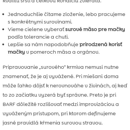
kvalitu srsti a celkovú kondíciu zvieraťa.
Jednoduchšie čítame zloženie, lebo pracujeme
s konkrétnymi surovinami.
Vieme cielene vyberať
surové mäso pre mačky
podľa tolerancie a chuti.
Lepšie sa nám napodobňuje
prirodzená korisť
mačky
v pomeroch mäsa a orgánov.
Pripravovanie „surového“ krmiva nemusí nutne
znamenať, že je aj vyvážené. Pri miešaní doma
môže ľahko dôjsť k nerovnováhe v živinách, aj keď
to zo začiatku vyzerá byť správne. Preto je pri
BARF dôležité rozlišovať medzi improvizáciou a
vyváženým prístupom, pri ktorom definujeme
jasné pravidlá kŕmenia surovou stravou.