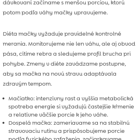
dávkovaní začíname s menšou porciou, ktorú
potom podľa váhy mačky upravujeme.
Diéta mačky vyžaduje pravidelné kontrolné
merania. Monitorujeme nie len váhu, ale aj obvod
pása, cítime rebra a sledujeme profil brucha pri
pohybe. Zmeny v diéte zavádzame postupne,
aby sa mačka na novú stravu adaptávala
zdravým tempom.
Mačiatko: intenzívny rast a vyššia metabolická
spotreba energie si vyžadujú častejšie kŕmenie
a relatívne väčšie porcie k jeho váhe.
Dospelá mačka: zameriavame sa na stabilnú
stravovaciu rutinu a prispôsobujeme porcie
podľa fyzického zaťaženia, začiarkavame