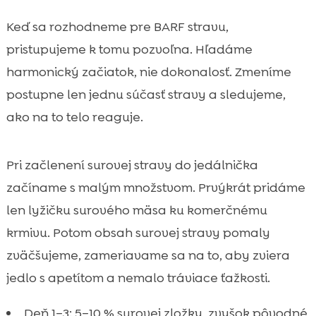
Keď sa rozhodneme pre BARF stravu,
pristupujeme k tomu pozvoľna. Hľadáme
harmonický začiatok, nie dokonalosť. Zmeníme
postupne len jednu súčasť stravy a sledujeme,
ako na to telo reaguje.
Pri začlenení surovej stravy do jedálnička
začíname s malým množstvom. Prvýkrát pridáme
len lyžičku surového mäsa ku komerčnému
krmivu. Potom obsah surovej stravy pomaly
zväčšujeme, zameriavame sa na to, aby zviera
jedlo s apetítom a nemalo tráviace ťažkosti.
Deň 1–3: 5–10 % surovej zložky, zvyšok pôvodné