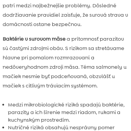
patrí medzi najbežnejšie problémy. Dôsledné
dodržiavanie pravidiel zaisťuje, že surová strava v
domácnosti ostane bezpečnou.
Baktérie v surovom mäse
a prítomnosť parazitov
sú častými zdrojmi obáv. S rizikom sa stretávame
hlavne pri pomalom rozmrazovaní a
nedôveryhodnom zdroji mäsa. Téma salmonely u
mačiek nesmie byť podceňovaná, obzvlášť u
mačiek s citlivým tráviacim systémom.
Medzi mikrobiologické riziká spadajú baktérie,
parazity a ich šírenie medzi riadom, rukami a
kuchynským prostredím.
Nutričné riziká obsahujú nesprávny pomer