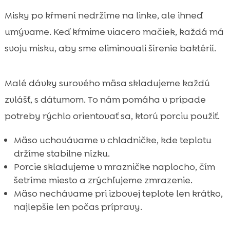
Misky po kŕmení nedržíme na linke, ale ihneď
umývame. Keď kŕmime viacero mačiek, každá má
svoju misku, aby sme eliminovali šírenie baktérií.
Malé dávky surového mäsa skladujeme každú
zvlášť, s dátumom. To nám pomáha v prípade
potreby rýchlo orientovať sa, ktorú porciu použiť.
Mäso uchovávame v chladničke, kde teplotu
držíme stabilne nízku.
Porcie skladujeme v mrazničke naplocho, čím
šetríme miesto a zrýchľujeme zmrazenie.
Mäso nechávame pri izbovej teplote len krátko,
najlepšie len počas prípravy.