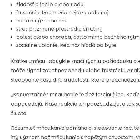
žiadosť o jedlo alebo vodu
frustrácia, keď niečo nejde podľa nej
nuda a výzva na hru
stres pri zmene prostredia či rutiny
bolesť alebo choroba, často mimo bežného rytm
sociálne volanie, keď nás hľadá po byte
Krátke „mňau“ obvykle značí rýchlu požiadavku a
môže signalizovať nepohodu alebo frustráciu. Ana
sledovanie času dňa a udalostí, ktoré predchádzali
„Konverzačné“ mňaukanie je tiež fascinujúce. Keď
odpovedajú. Naša reakcia ich povzbudzuje, a tak s
života.
Rozumieť mňaukanie pomáha aj sledovanie reči te
iný význam než mňaukanie s napätým chvostom. V