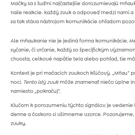
Mačky sa s ľuďmi najčastejšie dorozumievajú mňauk
naše reakcie. Každý zvuk a odpoveď medzi nami a 
sa tak stáva nástrojom komunikácie ohľadom pozorno
Ale mňaukanie nie je jediná forma komunikácie. Med
syčanie, či vrčanie, každý so špecifickým významom
chvosta, celkové napätie tela alebo pohľad, tie m
Kontext je pri mačacích zvukoch kľúčový. „Mňau“ pr
noci.
Tento istý zvuk
môže znamenať niečo úplne iné
namiesto „pokračuj“.
Klučom k porozumeniu týchto signálov je vedenie
denne a čoskoro si všimneme vzorce. Pozorujeme, k
zvuky.