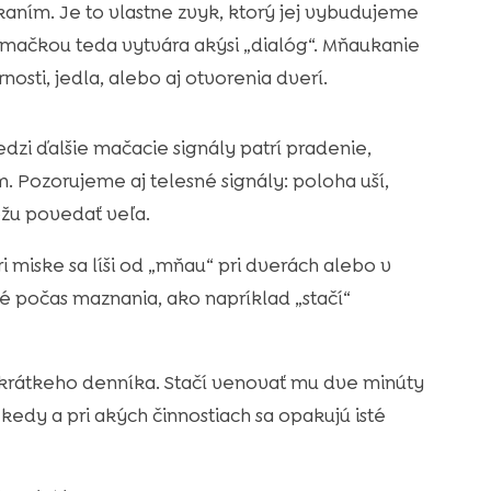
aním. Je to vlastne zvyk, ktorý jej vybudujeme
mačkou teda vytvára akýsi „dialóg“. Mňaukanie
sti, jedla, alebo aj otvorenia dverí.
zi ďalšie mačacie signály patrí pradenie,
. Pozorujeme aj telesné signály: poloha uší,
ôžu povedať veľa.
i miske sa líši od „mňau“ pri dverách alebo v
 počas maznania, ako napríklad „stačí“
 krátkeho denníka. Stačí venovať mu dve minúty
edy a pri akých činnostiach sa opakujú isté