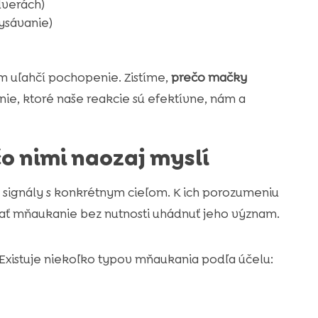
dverách)
vysávanie)
 uľahčí pochopenie. Zistíme,
prečo mačky
ie, ktoré naše reakcie sú efektívne, nám a
 nimi naozaj myslí
to signály s konkrétnym cieľom. K ich porozumeniu
vať mňaukanie bez nutnosti uhádnuť jeho význam.
Existuje niekoľko typov mňaukania podľa účelu: