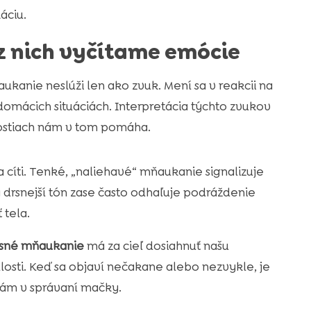
áciu.
 z nich vyčítame emócie
kanie neslúži len ako zvuk. Mení sa v reakcii na
domácich situáciách. Interpretácia týchto zvukov
lostiach nám v tom pomáha.
cíti. Tenké, „naliehavé“ mňaukanie signalizuje
 drsnejší tón zase často odhaľuje podráždenie
 tela.
sné mňaukanie
má za cieľ dosiahnuť našu
losti. Keď sa objaví nečakane alebo nezvykle, je
ám v správaní mačky.