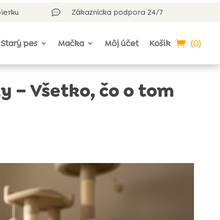
bierku
Zákaznícka podpora 24/7

(0)
Starý pes
Mačka
Môj účet
Košík
 – Všetko, čo o tom