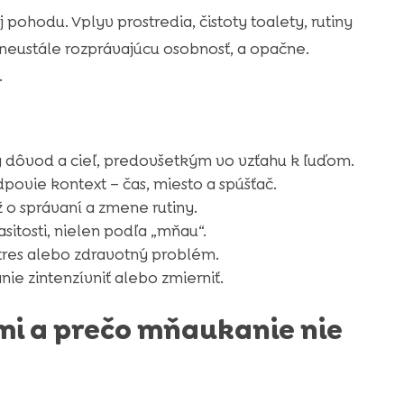
ohodu. Vplyv prostredia, čistoty toalety, rutiny
neustále rozprávajúcu osobnosť, a opačne.
.
ý dôvod a cieľ, predovšetkým vo vzťahu k ľuďom.
ovie kontext – čas, miesto a spúšťač.
ž o správaní a zmene rutiny.
sitosti, nielen podľa „mňau“.
res alebo zdravotný problém.
ie zintenzívniť alebo zmierniť.
mi a prečo mňaukanie nie