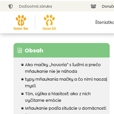
Doživotná záruka
Doruč


Šteniatk
Obsah
i
Ako mačky „hovoria“ s ľuďmi a prečo

mňaukanie nie je náhoda
typy mňaukania mačky a čo nimi naozaj

myslí
Tón, výška a hlasitosť: ako z nich

vyčítame emócie
Mňaukanie podľa situácie v domácnosti
