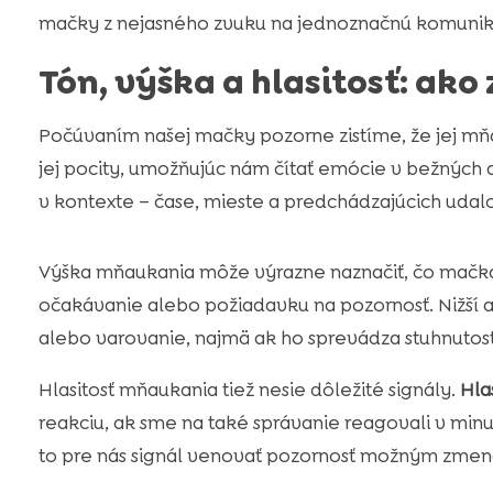
mačky z nejasného zvuku na jednoznačnú komunik
Tón, výška a hlasitosť: ako
Počúvaním našej mačky pozorne zistíme, že jej mňau
jej pocity, umožňujúc nám čítať emócie v bežných 
v kontexte – čase, mieste a predchádzajúcich uda
Výška mňaukania môže výrazne naznačiť, čo mačka 
očakávanie alebo požiadavku na pozornosť. Nižší a
alebo varovanie, najmä ak ho sprevádza stuhnutosť
Hlasitosť mňaukania tiež nesie dôležité signály.
Hla
reakciu, ak sme na také správanie reagovali v minu
to pre nás signál venovať pozornosť možným zmen