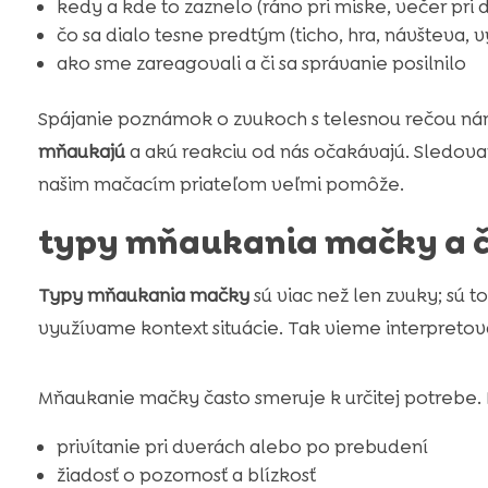
kedy a kde to zaznelo (ráno pri miske, večer pri 
čo sa dialo tesne predtým (ticho, hra, návšteva, 
ako sme zareagovali a či sa správanie posilnilo
Spájanie poznámok o zvukoch s telesnou rečou nám
mňaukajú
a akú reakciu od nás očakávajú. Sledovan
našim mačacím priateľom veľmi pomôže.
typy mňaukania mačky a čo
Typy mňaukania mačky
sú viac než len zvuky; sú 
využívame kontext situácie. Tak vieme interpreto
Mňaukanie mačky často smeruje k určitej potrebe. 
privítanie pri dverách alebo po prebudení
žiadosť o pozornosť a blízkosť