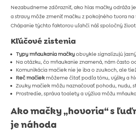
Nezabudneme zdôrazniť, ako hlas mačky odráža jej p
a stravy môže zmeniť mačku z pokojného tvora na 
Chápanie týchto faktorov uľahčí náš spoločný život
Kľúčové zistenia
Typy mňaukania mačky
obvykle signalizujú jasn
Na otázku, čo mňaukanie znamená, nám často odp
Komunikácia mačiek nie je iba o zvukoch, ale tie
Reč mačiek
môžeme čítať podľa tónu, výšky a hla
Zvuky mačiek môžu naznačovať pohodu, nudu, st
Prostredie, správa toalety a výživa môžu mňaukan
Ako mačky „hovoria“ s ľuď
je náhoda