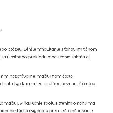
u
lebo otázku. Dlhšie mňaukanie s ťahavým tónom
lýza vlastného prekladu mňaukania zahŕňa aj
.
 s nimi rozprávame, mačky nám často
a tento typ komunikácie stáva bežnou súčasťou
la mačky. Mňaukanie spolu s trením o nohu má
nímanie týchto signalov premieňa mňaukanie