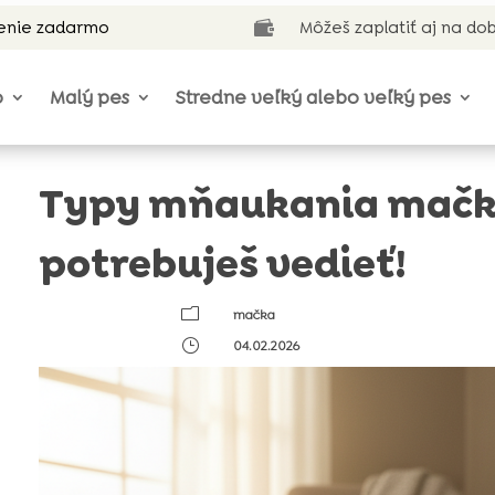
enie zadarmo
Môžeš zaplatiť aj na do

o
Malý pes
Stredne veľký alebo veľký pes
Typy mňaukania mačky
potrebuješ vedieť!
m
mačka
}
04.02.2026