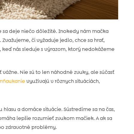
že sa deje niečo dôležité. Inokedy nám mačka
Zvažujeme, či vyžaduje jedlo, chce sa hrať,
ia, keď nás sleduje s výrazom, ktorý nedokážeme
ť vážne. Nie sú to len náhodné zvuky, ale súčasť
mňaukanie
využívajú v rôznych situáciách,
u hlasu a domáce situácie. Sústredíme sa na čas,
pomáha lepšie rozumieť zvukom mačiek. A ak sa
o zdravotné problémy.