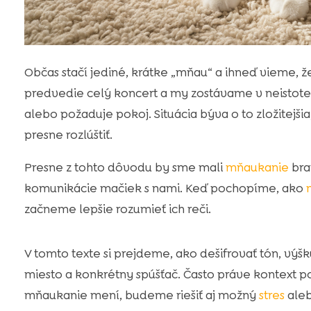
Občas stačí jediné, krátke „mňau“ a ihneď vieme, 
predvedie celý koncert a my zostávame v neistote. 
alebo požaduje pokoj. Situácia býva o to zložitejš
presne rozlúštiť.
Presne z tohto dôvodu by sme mali
mňaukanie
bra
komunikácie mačiek s nami. Keď pochopíme, ako
začneme lepšie rozumieť ich reči.
V tomto texte si prejdeme, ako dešifrovať tón, výšk
miesto a konkrétny spúšťač. Často práve kontext 
mňaukanie mení, budeme riešiť aj možný
stres
aleb