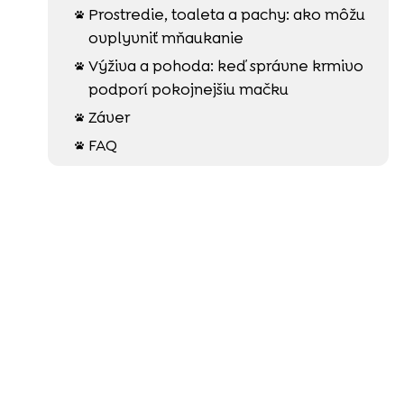
Prostredie, toaleta a pachy: ako môžu

ovplyvniť mňaukanie
Výživa a pohoda: keď správne krmivo

podporí pokojnejšiu mačku
Záver

FAQ
