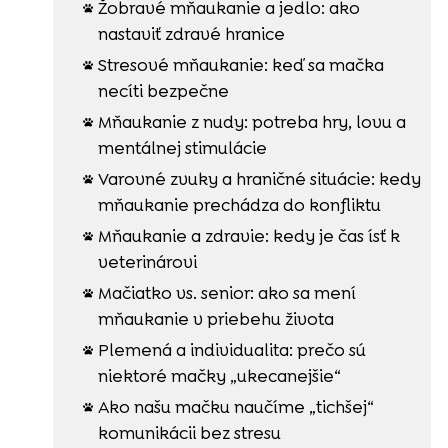
Žobravé mňaukanie a jedlo: ako

nastaviť zdravé hranice
Stresové mňaukanie: keď sa mačka

necíti bezpečne
Mňaukanie z nudy: potreba hry, lovu a

mentálnej stimulácie
Varovné zvuky a hraničné situácie: kedy

mňaukanie prechádza do konfliktu
Mňaukanie a zdravie: kedy je čas ísť k

veterinárovi
Mačiatko vs. senior: ako sa mení

mňaukanie v priebehu života
Plemená a individualita: prečo sú

niektoré mačky „ukecanejšie“
Ako našu mačku naučíme „tichšej“

komunikácii bez stresu