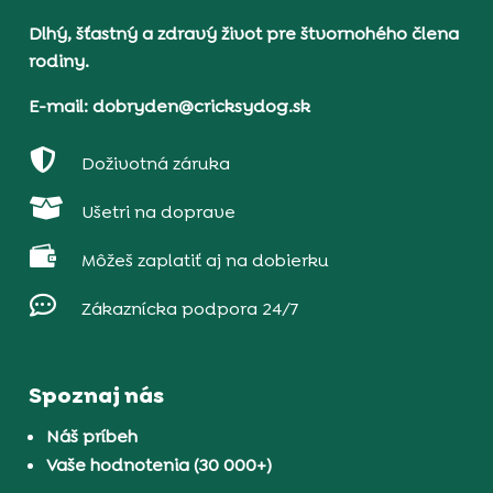
Dlhý, šťastný a zdravý život pre štvornohého člena
rodiny.
E-mail: dobryden@cricksydog.sk

Doživotná záruka

Ušetri na doprave

Môžeš zaplatiť aj na dobierku

Zákaznícka podpora 24/7
Spoznaj nás
Náš príbeh
Vaše hodnotenia (30 000+)