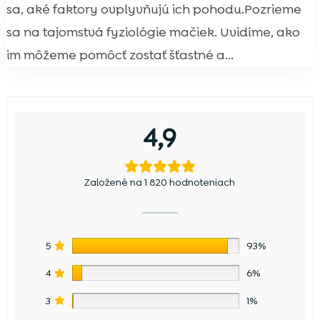
sa, aké faktory ovplyvňujú ich pohodu.Pozrieme
sa na tajomstvá fyziológie mačiek. Uvidíme, ako
im môžeme pomôcť zostať šťastné a...
4,9
Založené na 1 820 hodnoteniach
5
93%
4
6%
3
1%