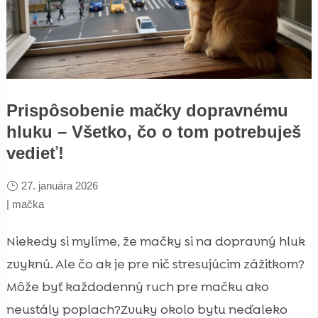
Prispôsobenie mačky dopravnému
hluku – Všetko, čo o tom potrebuješ
vedieť!
27. januára 2026
|
mačka
Niekedy si mylíme, že mačky si na dopravný hluk
zvyknú. Ale čo ak je pre nič stresujúcim zážitkom?
Môže byť každodenný ruch pre mačku ako
neustály poplach?Zvuky okolo bytu neďaleko