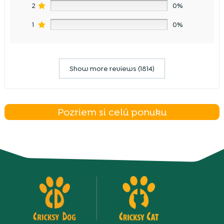
2
0%
1
0%
Show more reviews (1814)
Pozriem si celú ponuku