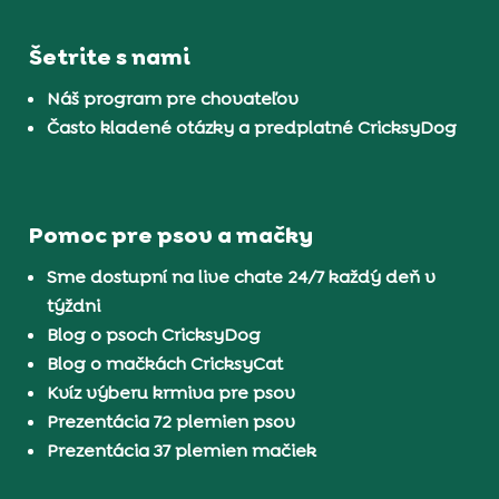
Šetrite s nami
Náš program pre chovateľov
Často kladené otázky a predplatné CricksyDog
Pomoc pre psov a mačky
Sme dostupní na live chate 24/7 každý deň v
týždni
Blog o psoch CricksyDog
Blog o mačkách CricksyCat
Kvíz výberu krmiva pre psov
Prezentácia 72 plemien psov
Prezentácia 37 plemien mačiek