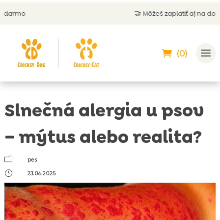
🤝 Môžeš zaplatiť aj na dobierku
(0)
Slnečná alergia u psov
– mýtus alebo realita?
m
pes
}
23.06.2025