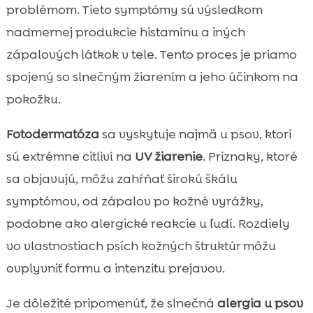
problémom. Tieto symptómy sú výsledkom
nadmernej produkcie histamínu a iných
zápalových látkok v tele. Tento proces je priamo
spojený so slnečným žiarením a jeho účinkom na
pokožku.
Fotodermatóza
sa vyskytuje najmä u psov, ktorí
sú extrémne citliví na
UV žiarenie
. Priznaky, ktoré
sa objavujú, môžu zahŕňať širokú škálu
symptómov, od zápalov po kožné vyrážky,
podobne ako alergické reakcie u ľudí. Rozdiely
vo vlastnostiach psích kožných štruktúr môžu
ovplyvniť formu a intenzitu prejavov.
Je dôležité pripomenúť, že slnečná
alergia u psov