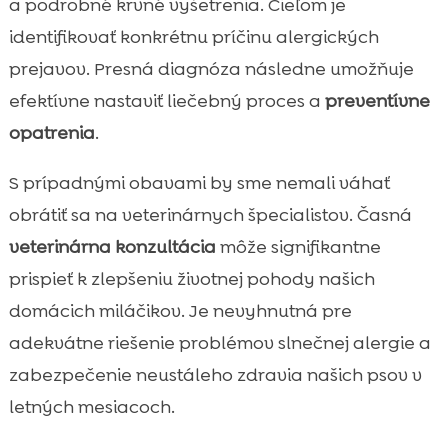
a podrobné krvné vyšetrenia. Cieľom je
identifikovať konkrétnu príčinu alergických
prejavov. Presná diagnóza následne umožňuje
efektívne nastaviť liečebný proces a
preventívne
opatrenia
.
S prípadnými obavami by sme nemali váhať
obrátiť sa na veterinárnych špecialistov. Časná
veterinárna konzultácia
môže signifikantne
prispieť k zlepšeniu životnej pohody našich
domácich miláčikov. Je nevyhnutná pre
adekvátne riešenie problémov slnečnej alergie a
zabezpečenie neustáleho zdravia našich psov v
letných mesiacoch.