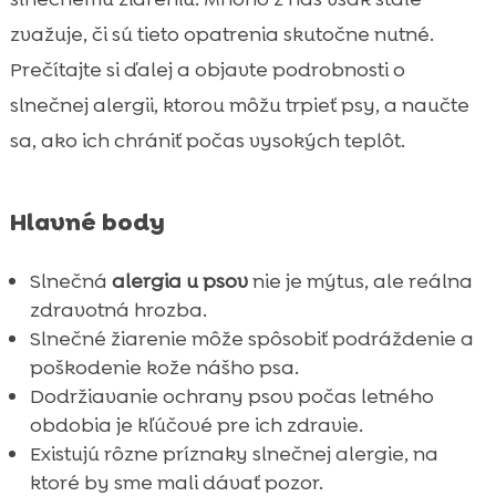
Genetická predispozícia na slnečnú alergiu
zvažuje, či sú tieto opatrenia skutočne nutné.

Veterinárne možnosti liečby a prevencie
Prečítajte si ďalej a objavte podrobnosti o

Domáce prostriedky na zmiernenie

slnečnej alergii, ktorou môžu trpieť psy, a naučte
príznakov
sa, ako ich chrániť počas vysokých teplôt.
Význam správnej vľživy pre psov so

slnečnou alergiou
Hlavné body
Hydratácia a jej význam počas horúčav

Hry a aktivity pre psy s citlivou pokožkou

Slnečná
alergia u psov
nie je mýtus, ale reálna
Kozmetika pre citlivých psov od CricksyDog

zdravotná hrozba.
Príznaky, ktoré by sme nemali ignorovať

Slnečné žiarenie môže spôsobiť podráždenie a
Kedy navštíviť veterinára?
poškodenie kože nášho psa.

Výber správnej stravy pre psy v lete
Dodržiavanie ochrany psov počas letného

obdobia je kľúčové pre ich zdravie.
Záver

Existujú rôzne príznaky slnečnej alergie, na
FAQ

ktoré by sme mali dávať pozor.