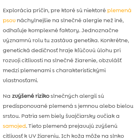
Explorácia príčin, pre ktoré sú niektoré
plemená
psov
náchylnejšie na slnečné alergie než iné,
odhaľuje komplexné faktory. Jednoznačne
významnú rolu tu zastáva genetika. Konkrétne,
genetická dedičnosť hraje kľúčovú úlohu pri
rozvoji citlivosti na slnečné žiarenie, obzvlášť
medzi plemenami s charakteristickými
vlastnosťami.
Na
zvýšené riziko
slnečných alergií sú
predisponované plemená s jemnou alebo bielou
srstou. Patria sem biely švajčiarsky ovčiak a
samojed
. Tieto plemená prejavujú zvýšenú
citlivosť k UV žiareniu. Ich koža môže na slnko