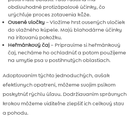
obdivuhodné protizápalové účinky, čo
urýchľuje proces zotavenia kůže.
Ovsené vločky
– Vložíme hrst ovsených vločiek
do vlažného kúpele. Majú blahodárne účinky
na iritovanú pokožku.
Heřmánkový čaj
– Pripravíme si heřmánkový
čaj, necháme ho ochladnúť a potom použijeme
na umytie psa v postihnutých oblastiach.
Adoptovaním týchto jednoduchých, avšak
efektívnych opatrení, môžeme svojim psíkom
poskytnúť rýchlu úľavu. Dodržiavaním správnych
krokov môžeme viditeľne zlepšiť ich celkový stav
a pohodu.