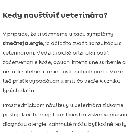
Kedy navštíviť veterinára?
V prípade, že si všimneme u psov
symptómy
slnečnej alergie
, je dôležité zvážiť konzultáciu s
veterinárom. Medzi typické príznaky patrí
začervenanie kože, opuch, intenzívne svrbenie a
nezadržateľné lízanie postihnutých partií. Môže
tiež prísť k vypadávaniu srsti, čo vedie k vzniku
lysých škvŕn.
Prostredníctvom návštevy u veterinára získame
prístup k odbornej starostlivosti a získame presnú
diagnózu alergie. Zahrnuté môžu byť kožné testy