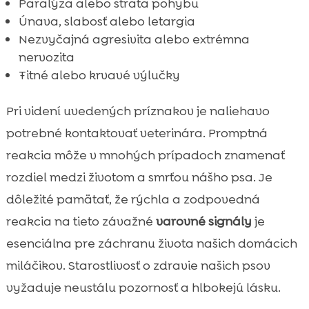
Paralýza alebo strata pohybu
Únava, slabosť alebo letargia
Nezvyčajná agresivita alebo extrémna
nervozita
Ŧitné alebo krvavé výlučky
Pri videní uvedených príznakov je naliehavo
potrebné kontaktovať veterinára. Promptná
reakcia môže v mnohých prípadoch znamenať
rozdiel medzi životom a smrťou nášho psa. Je
dôležité pamätať, že rýchla a zodpovedná
reakcia na tieto závažné
varovné signály
je
esenciálna pre záchranu života našich domácich
miláčikov. Starostlivosť o zdravie našich psov
vyžaduje neustálu pozornosť a hlbokejú lásku.