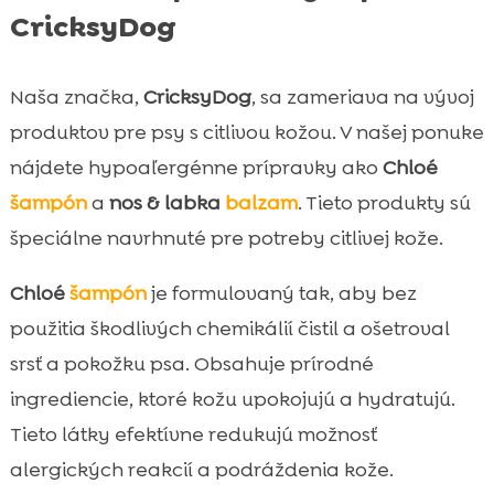
CricksyDog
Naša značka,
CricksyDog
, sa zameriava na vývoj
produktov pre psy s citlivou kožou. V našej ponuke
nájdete hypoaľergénne prípravky ako
Chloé
šampón
a
nos & labka
balzam
. Tieto produkty sú
špeciálne navrhnuté pre potreby citlivej kože.
Chloé
šampón
je formulovaný tak, aby bez
použitia škodlivých chemikálií čistil a ošetroval
srsť a pokožku psa. Obsahuje prírodné
ingrediencie, ktoré kožu upokojujú a hydratujú.
Tieto látky efektívne redukujú možnosť
alergických reakcií a podráždenia kože.