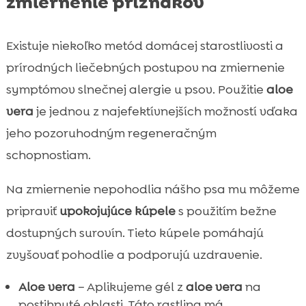
zmiernenie príznakov
Existuje niekoľko metód domácej starostlivosti a
prírodných liečebných postupov na zmiernenie
symptómov slnečnej alergie u psov. Použitie
aloe
vera
je jednou z najefektívnejších možností vďaka
jeho pozoruhodným regeneračným
schopnostiam.
Na zmiernenie nepohodlia nášho psa mu môžeme
pripraviť
upokojujúce kúpele
s použitím bežne
dostupných surovín. Tieto kúpele pomáhajú
zvyšovať pohodlie a podporujú uzdravenie.
Aloe vera
– Aplikujeme gél z
aloe vera
na
postihnuté oblasti. Táto rastlina má