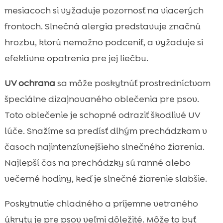
mesiacoch si vyžaduje pozornosť na viacerých
frontoch. Slnečná alergia predstavuje značnú
hrozbu, ktorú nemožno podceniť, a vyžaduje si
efektívne opatrenia pre jej liečbu.
UV ochrana
sa môže poskytnúť prostredníctvom
špeciálne dizajnovaného oblečenia pre psov.
Toto oblečenie je schopné odraziť škodlivé UV
lúče. Snažíme sa predísť dlhým prechádzkam v
časoch najintenzívnejšieho slnečného žiarenia.
Najlepší čas na prechádzky sú ranné alebo
večerné hodiny, keď je slnečné žiarenie slabšie.
Poskytnutie chladného a príjemne vetraného
úkrytu je pre psov veľmi dôležité. Môže to byť