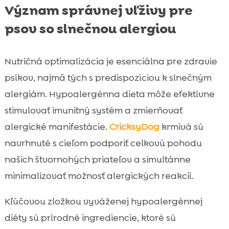
Význam správnej vľživy pre
psov so slnečnou alergiou
Nutričná optimalizácia je esenciálna pre zdravie
psíkov, najmä tých s predispozíciou k slnečným
alergiám. Hypoalergénna dieta môže efektívne
stimulovať imunitný systém a zmierňovať
alergické manifestácie.
CricksyDog
krmivá sú
navrhnuté s cieľom podporiť celkovú pohodu
našich štvornohých priateľov a simultánne
minimalizovať možnosť alergických reakcií.
Kľúčovou zložkou vyváženej hypoalergénnej
diéty sú prírodné ingrediencie, ktoré sú