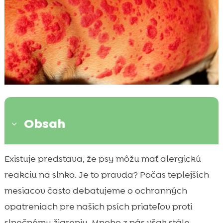
Obsah
3
Čo je slnečná alergia u psov?
Existuje predstava, že psy môžu mať alergickú

Ako môžeme rozpoznať slnečnú alergiu?
reakciu na slnko. Je to pravda? Počas teplejších

Slnečná alergia pes leto
mesiacov často debatujeme o ochranných

Aké sú bežné symptómy slnečnej alergie?
opatreniach pre našich psích priateľov proti

Ako môžeme pomôcť našim psom?
slnečnému žiareniu. Mnoho z nás však stále
