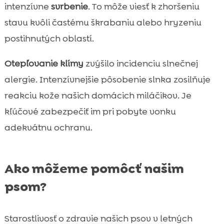
intenzívne
svrbenie
. To môže viesť k zhoršeniu
stavu kvôli častému škrabaniu alebo hryzeniu
postihnutých oblastí.
Otepľovanie klímy
zvýšilo incidenciu slnečnej
alergie. Intenzívnejšie pôsobenie slnka zosilňuje
reakciu kože našich domácich miláčikov. Je
kľúčové zabezpečiť im pri pobyte vonku
adekvátnu ochranu.
Ako môžeme pomôcť našim
psom?
Starostlivosť o zdravie našich psov v letných