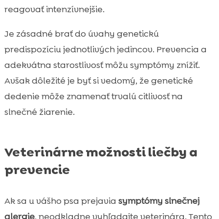
reagovať intenzívnejšie.
Je zásadné brať do úvahy genetickú
predispozíciu jednotlivých jedincov. Prevencia a
adekvátna starostlivosť môžu symptómy znížiť.
Avšak dôležité je byť si vedomý, že genetické
dedenie môže znamenať trvalú citlivosť na
slnečné žiarenie.
Veterinárne možnosti liečby a
prevencie
Ak sa u vášho psa prejavia
symptómy slnečnej
alergie
, neodkladne vyhľadajte veterinára. Tento