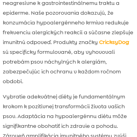
neagresívne k gastrointestinálnemu traktu a
epiderme. Naše pozorovania dokazujú, že
konzumácia hypoalergénneho krmiva redukuje
frekvenciu alergických reakcií a súčasne zlepšuje
imunitnú odpoveď. Produkty značky
CricksyDog
sú specificky formulované, aby vyhovovali
potrebám psov náchylných k alergiám,
zabezpečujúc ich ochranu v každom ročnom
období.
Vybratie adekvátnej diéty je fundamentálnym
krokom k pozitívnej transformácii života vašich
psov. Adaptácia na hypoalergénnu diétu môže
signifikantne obohatiť ich zdravie a pohodu.
Zároveň amplifikácia imunitného systému zvýši