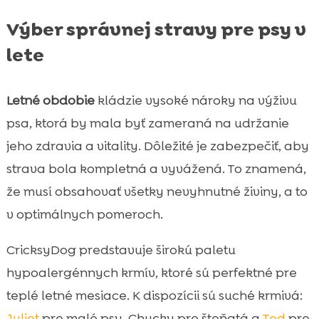
Výber správnej stravy pre psy v
lete
Letné obdobie
kládzie vysoké nároky na výživu
psa, ktorá by mala byť zameraná na udržanie
jeho zdravia a vitality. Dôležité je zabezpečiť, aby
strava bola kompletná a vyvážená. To znamená,
že musí obsahovať všetky nevyhnutné živiny, a to
v optimálnych pomeroch.
CricksyDog predstavuje širokú paletu
hypoalergénnych krmív, ktoré sú perfektné pre
teplé letné mesiace. K dispozícii sú suché krmivá:
Juliet
pre malé psy, Chucky pre šteňatá a
Ted
pre