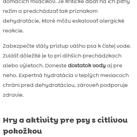
domácich miláčikov. Je kritické dbať na ich pitný
režim a predchádzať tak príznakom
dehydratácie, ktoré môžu eskalovať alergické
reakcie.
Zabezpečte stály prístup vášho psa k čistej vode.
Zvlášť dôležité je to pri dlhších prechádzkach
alebo výletoch. Doneste
dostatok vody
aj pre
neho. Expertná hydratácia v teplých mesiacoch
chráni pred dehydratáciou, zároveň podporuje
zdravie.
Hry a aktivity pre psy s citlivou
pokožkou