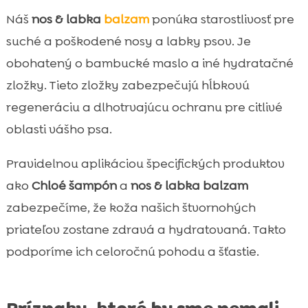
Náš
nos & labka
balzam
ponúka starostlivosť pre
suché a poškodené nosy a labky psov. Je
obohatený o bambucké maslo a iné hydratačné
zložky. Tieto zložky zabezpečujú hĺbkovú
regeneráciu a dlhotrvajúcu ochranu pre citlivé
oblasti vášho psa.
Pravidelnou aplikáciou špecifických produktov
ako
Chloé šampón
a
nos & labka balzam
zabezpečíme, že koža našich štvornohých
priateľov zostane zdravá a hydratovaná. Takto
podporíme ich celoročnú pohodu a šťastie.
Príznaky, ktoré by sme nemali